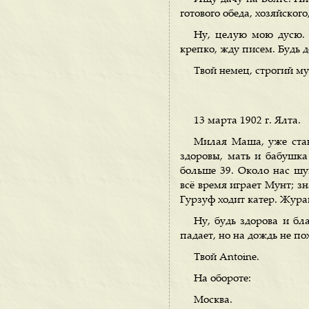
готового обеда, хозяйског
Ну, целую мою дусю. 
крепко, жду писем. Будь д
Твой немец, строгий му
13 марта 1902 г. Ялта.
Милая Маша, уже стан
здоровы, мать и бабушка 
больше 39. Около нас ш
всё время играет Мунт; з
Гурзуф ходит катер. Жура
Ну, будь здорова и бл
падает, но на дождь не по
Твой Antoine.
На обороте:
Москва.