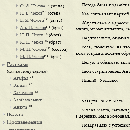
Погода была подлейшая,
157
О. Л. Чехова
(жена)
201
П. Е. Чехов
(отец)
Как сошел ваш первый 
191
Е. Я. Чехова
(мать)
Жду письма с адресом; 
171
Ал. П. Чехов
(брат)
много, но нет аппетита, с
168
Н. П. Чехов
(брат)
Не утомляйся, отдыхай
165
И. П. Чехов
(брат)
Если, положим, на вто
163
М. П. Чехова
(сестра)
кому и куда я должен обр
161
М. П. Чехов
(брат)
Целую и обнимаю тысяч
Рассказы
(
самое популярное
)
Твой старый немец Ант
5.0
Агафья
Пиши!!!! Умоляю.
4.6
Ванька
4.5
Хамелеон
4.4
Злой мальчик
5 марта 1902 г. Ялта.
4.3
Анюта
Милая Маша, сегодня у
Повести
в деревню. Была холодная,
Произведения
Поздравляю с успехами