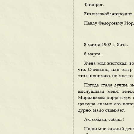
Таганрог.
Его высокоблагородию
Павлу Федоровичу Иор
8 марта 1902 г. Ялта.
8 марта.
Жена моя жестокая, во
что. Очевидно, или теат
это я понимаю, но мне-то 
Погода стала лучше, н
выслушивал меня, веле
Миролюбова корректуру св
цензура сильно его попо
дурно, мало отдыхает.
Ах, собака, собака!
Пиши мне каждый день, 