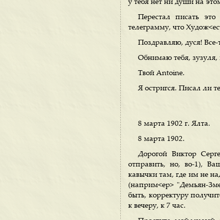
у тебя нет ни души на это
Перестал писать это 
телеграмму, что Худож<ес
Поздравляю, дуся! Все
Обнимаю тебя, зузуля, 
Твой Antoine.
Я остригся. Писал ли т
8 марта 1902 г. Ялта.
8 марта 1902.
Дорогой Виктор Серге
отправить, но, во-1), В
кавычки там, где им не на
(наприм<ер> "Демьян-Змее
быть, корректуру получите
к вечеру, к 7 час.