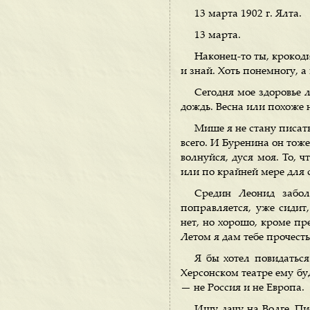
13 марта 1902 г. Ялта.
13 марта.
Наконец-то ты, крокод
и знай. Хоть понемногу, а
Сегодня мое здоровье л
дождь. Весна или похоже н
Мише я не стану писать
всего. И Буренина он тоже
волнуйся, дуся моя. То, ч
или по крайней мере для 
Средин Леонид забол
поправляется, уже сидит,
нет, но хорошо, кроме пр
Летом я дам тебе прочесть
Я бы хотел повидаться
Херсонском театре ему буд
— не Россия и не Европа.
Ищу дачу на Волге. Пис