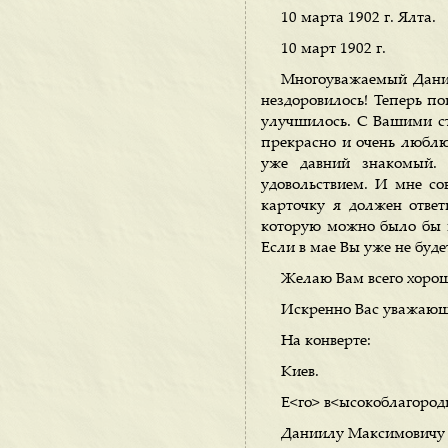
10 марта 1902 г. Ялта.
10 март 1902 г.
Многоуважаемый Дании
нездоровилось! Теперь по
улучшилось. С Вашими ст
прекрасно и очень люблю
уже давний знакомый. 
удовольствием. И мне со
карточку я должен ответ
которую можно было бы по
Если в мае Вы уже не буде
Желаю Вам всего хорош
Искренно Вас уважающ
На конверте:
Киев.
Е<го> в<ысокоблагоро
Даниилу Максимовичу 