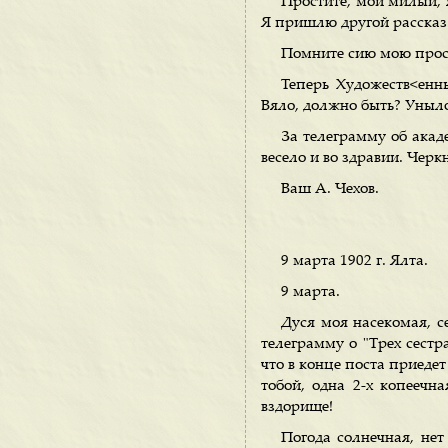
Простите, мой милый, я
Я пришлю другой рассказ.
Помните сию мою прос
Теперь Художеств<енны
Вяло, должно быть? Уныло?
За телеграмму об акад
весело и во здравии. Черк
Ваш А. Чехов.
9 марта 1902 г. Ялта.
9 марта.
Дуся моя насекомая, се
телеграмму о "Трех сестр
что в конце поста приедет
тобой, одна 2-х копеечна
вздорище!
Погода солнечная, нет