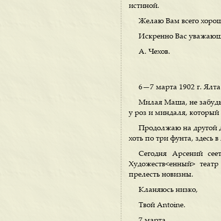
истиной.
Желаю Вам всего хорош
Искренно Вас уважаю
А. Чехов.
6—7 марта 1902 г. Ялта
Милая Маша, не забудь 
у роз и миндаля, который
Продолжаю на другой д
хоть по три фунта, здесь 
Сегодня Арсений сее
Художеств<енный> театр
прелесть новизны.
Кланяюсь низко,
Твой Antoine.
7 марта.