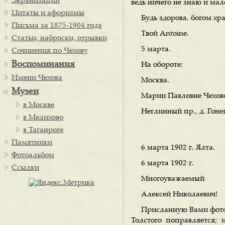
Экранизации
ведь ничего не знаю и мал
Цитаты и афоризмы
Будь здорова, богом хр
Письма за 1875-1904 года
Твой Antoine.
Статьи, наброски, отрывки
5 марта.
Сочинения по Чехову
Воспоминания
На обороте:
Имени Чехова
Москва.
Музеи
Марии Павловне Чехов
в Москве
Неглинный пр., д. Гоне
в Мелихово
в Таганроге
Памятники
6 марта 1902 г. Ялта.
Фотоальбом
6 марта 1902 г.
Ссылки
Многоуважаемый
Алексей Николаевич!
Присланную Вами фото
Толстого поправляется; и