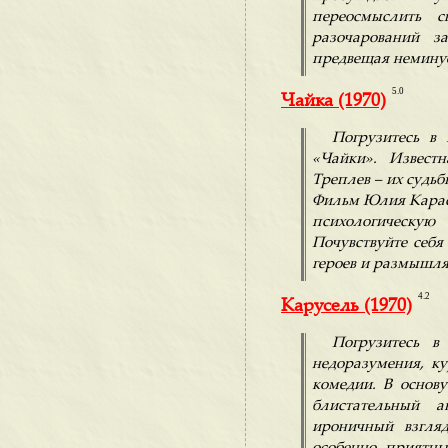
переосмыслить 
разочарований з
предвещая немину
5.0
Чайка (1970)
Погрузитесь в 
«Чайки». Извест
Треплев – их судьб
Фильм Юлия Карас
психологическую
Почувствуйте себ
героев и размышля
4.2
Карусель (1970)
Погрузитесь в
недоразумения, к
комедии. В основ
блистательный а
ироничный взгля