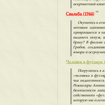
искрометный кине
4.9
Свадьба (1944)
Окунитесь в ат
мотивам одноимен
превращается в н
выдавать замуж, 
браку? В фильме с
Грибов, создавши
юмора и остроумно
Человек в футляре 
Погрузитесь в 
«человека в футля
чья педантичность
Режиссеры Анненск
безопасности лиша
собственного «футл
которую мы платим