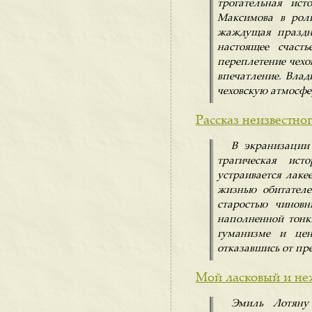
трогательная ист
Максимова в рол
жаждущая праздн
настоящее счасть
переплетение чехо
впечатление. Вла
чеховскую атмосфе
Рассказ неизвестног
В экранизации 
трагическая ис
устраивается лаке
жизнью обитател
старостью чиновн
наполненной тонк
гуманизме и цен
отказавшись от пр
Мой ласковый и неж
Эмиль Лотяну