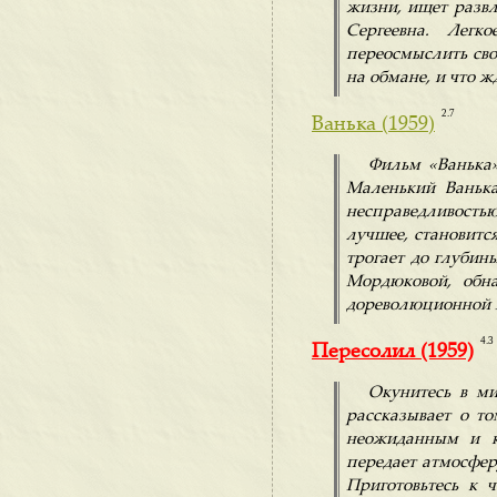
жизни, ищет развл
Сергеевна. Легк
переосмыслить сво
на обмане, и что ж
2.7
Ванька (1959)
Фильм «Ванька»
Маленький Ванька
несправедливость
лучшее, становится
трогает до глуби
Мордюковой, обна
дореволюционной Р
4.3
Пересолил (1959)
Окунитесь в ми
рассказывает о т
неожиданным и к
передает атмосфер
Приготовьтесь к 