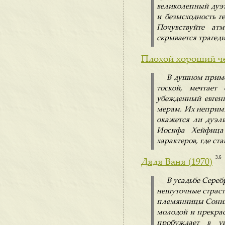
великолепный дуэ
и безысходность г
Почувствуйте ат
скрывается трагеди
Плохой хороший че
В душном примо
тоской, мечтает
убежденный евген
мерам. Их неприми
окажется ли дуэл
Иосифа Хейфица 
характеров, где ст
3.6
Дядя Ваня (1970)
В усадьбе Сереб
нешуточные страсти
племянницы Сони.
молодой и прекра
пробуждает в ув