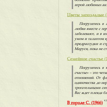
особенно приятны
игрой любимых акт
Цветы запоздалые (
Погрузитесь в 
любви вместе с ге
заболевают, и в 
умом и талантом вр
предрассудки и ст
Маруси, пока не с
Семейное счастье (
Погрузитесь в 
счастье» – это че
отношений. От фл
одиночества до не
трогательными си
Вас ждет плеяда б
4.1
В городе С. (1966)