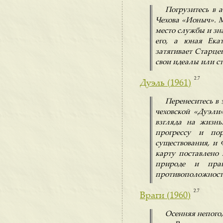
Погрузитесь в 
Чехова «Ионыч». 
место службы и зн
его, а юная Ека
затягивает Старце
свои идеалы или ст
2.7
Дуэль (1961)
Перенеситесь в
чеховской «Дуэли
взгляда на жизнь
прогрессу и пор
существования, и 
карту поставлено 
природе и прав
противоположност
2.7
Враги (1960)
Осенняя непогод