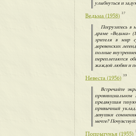
улыбнуться и задум
2.7
Ведьма (1958)
Погрузитесь в 
драме «Ведьма» (
зрителя в мир с
деревенских леген
полные внутренней
переплетаются об
жаждой любви и п
3.9
Невеста (1956)
Встречайте экр
провинциальном г
предвкушая тихую
привычный уклад.
девушки сомнения
мечте? Почувствуйт
Попрыгунья (1955)