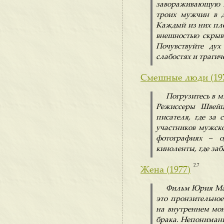
завораживающую м
троих мужчин в д
Каждый из них пле
внешностью скрыва
Почувствуйте дух
слабостях и трагич
Смешные люди (19
Погрузитесь в 
Режиссеры Швейц
писателя, где за
участников мужско
фотографиях – о
киноленты, где за
2.7
Жена (1977)
Фильм Юрия Мал
это пронзительно
на внутреннем мон
брака. Непонимание