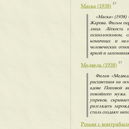
2.7
Маска (1938)
«Маска» (1938) 
Жарова. Фильм пер
лица. Лёгкость 
психологизмом, с
комичных и нело
человеческих отн
яркой и запомина
2.7
Медведь (1938)
Фильм «Медведь
расцветшая на осн
вдове Поповой я
покойного мужа.
упреков, скрывае
разглядеть зарож
стиль создают неп
Роман с контрабасо