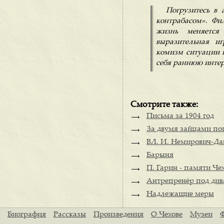
Погрузитесь в 
контрабасом». Фи
жизнь меняется
выразительная иг
комизм ситуации и
себя раннюю интер
Смотрите также:
Письма за 1904 год
За двумя зайцами по
ВЛ. И. Немирович-Дан
Барыня
П. Гарин - памяти Че
Антрепренёр под ди
Надлежащие меры
Биография
Рассказы
Произведения
О Чехове
Музеи