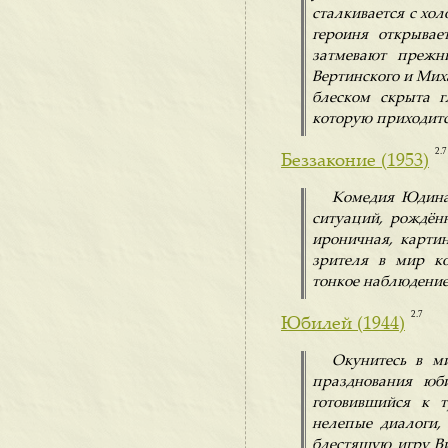
сталкивается с хо
героиня открывае
затмевают прежн
Вертинского и Мих
блеском скрыта г
которую приходитс
2.7
Беззаконие (1953)
Комедия Юдина 
ситуаций, рождён
ироничная, карти
зрителя в мир ко
тонкое наблюдение
2.7
Юбилей (1944)
Окунитесь в м
празднования юб
готовившийся к т
нелепые диалоги,
блестящую игру Ви