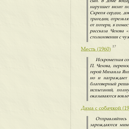
сын. В доме воца
нарушает визит п
Скрепя сердце, док
трагедии, отрезвл
от потери, в поме
рассказа Чехова 
столкновении с чуж
2.7
Месть (1960)
Искрометная со
П. Чехова, перено
герой Михаила Янши
но и награждает
благоверный решае
испытаний, полн
оказываются вовле
Дама с собачкой (19
Отправляйтес
зарождаются мим