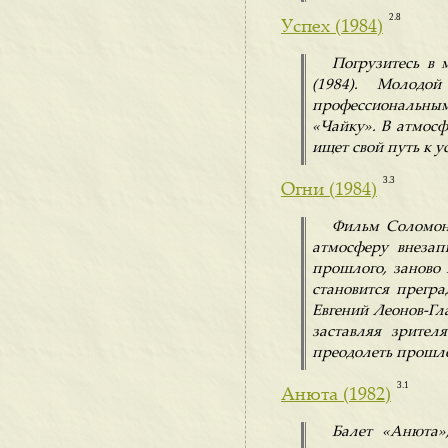
2.8
Успех (1984)
Погрузитесь в 
(1984). Молод
профессиональным
«Чайку». В атмосф
ищет свой путь к у
3.3
Огни (1984)
Фильм Соломона
атмосферу внезап
прошлого, заново 
становится прегр
Евгений Леонов-Гл
заставляя зрител
преодолеть прошло
3.1
Анюта (1982)
Балет «Анюта»