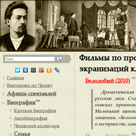
Фильмы по про
экранизаций к
Главная
4.3
Белолобый (2010)
Викторина по Чехову
Драматическая 
Афиша спектаклей
русские леса. Ст
166
Биография
поисках пропитан
Краткая биография
Маленький щенок,
хищницы. «Белолоб
Автобиография
о материнстве, од
Чеховский календарь
Семья
3.6