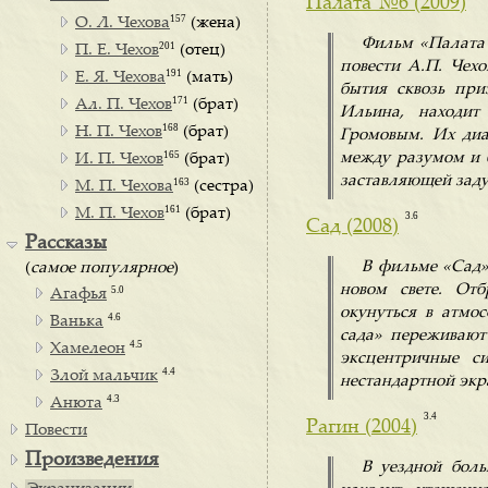
Палата №6 (2009)
157
О. Л. Чехова
(жена)
Фильм «Палата 
201
П. Е. Чехов
(отец)
повести А.П. Чехо
191
Е. Я. Чехова
(мать)
бытия сквозь при
171
Ал. П. Чехов
(брат)
Ильина, находит
168
Н. П. Чехов
(брат)
Громовым. Их диа
165
между разумом и б
И. П. Чехов
(брат)
заставляющей задум
163
М. П. Чехова
(сестра)
161
М. П. Чехов
(брат)
3.6
Сад (2008)
Рассказы
В фильме «Сад»
(
самое популярное
)
новом свете. От
5.0
Агафья
окунуться в атмо
4.6
Ванька
сада» переживают
4.5
Хамелеон
эксцентричные с
4.4
Злой мальчик
нестандартной экр
4.3
Анюта
3.4
Рагин (2004)
Повести
Произведения
В уездной боль