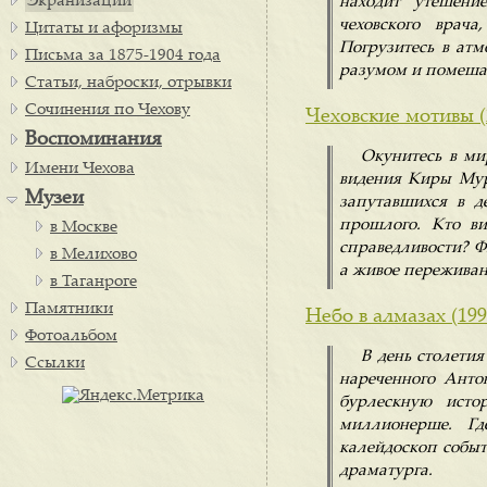
Экранизации
находит утешени
чеховского врач
Цитаты и афоризмы
Погрузитесь в ат
Письма за 1875-1904 года
разумом и помеша
Статьи, наброски, отрывки
Сочинения по Чехову
Чеховские мотивы (
Воспоминания
Окунитесь в ми
Имени Чехова
видения Киры Мур
Музеи
запутавшихся в д
прошлого. Кто ви
в Москве
справедливости? Ф
в Мелихово
а живое переживан
в Таганроге
Памятники
Небо в алмазах (199
Фотоальбом
В день столети
Ссылки
нареченного Анто
бурлескную исто
миллионерше. Гд
калейдоскоп событ
драматурга.