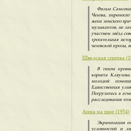
Фильм Самсона 
Чехова, переноси
жена земского вра
музыкантов, не за
участием звёзд со
трогательная исто
чеховской прозы, 
Шведская спичка (1
В тихом провин
корнета Кляузова
молодой помощ
Единственная ули
Погрузитесь в ат
расследования этог
Анна на шее (1954)
Экранизация по
условностей и л