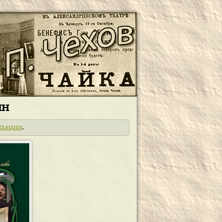
йн
изации
.