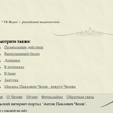
* VK Видео — российский видеохостинг.
мотрите также:
Правильные действия
Выигрышный билет
Дачники
В потемках
В бане
Закуска
Михаил Павлович Чехов - вокруг Чехова
ия
О Чехове
Музеи
Фотоальбом
Обратная связь
ьский интернет-портал "Антон Павлович Чехов".
с ссылкой на сайт.