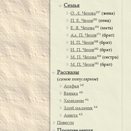
Семья
157
О. Л. Чехова
(жена)
201
П. Е. Чехов
(отец)
191
Е. Я. Чехова
(мать)
171
Ал. П. Чехов
(брат)
168
Н. П. Чехов
(брат)
165
И. П. Чехов
(брат)
163
М. П. Чехова
(сестра)
161
М. П. Чехов
(брат)
Рассказы
(
самое популярное
)
5.0
Агафья
4.6
Ванька
4.5
Хамелеон
4.4
Злой мальчик
4.3
Анюта
Повести