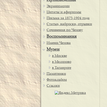
Произведения
Экранизации
Цитаты и афоризмы
Письма за 1875-1904 года
Статьи, наброски, отрывки
Сочинения по Чехову
Воспоминания
Имени Чехова
Музеи
в Москве
в Мелихово
в Таганроге
Памятники
Фотоальбом
Ссылки