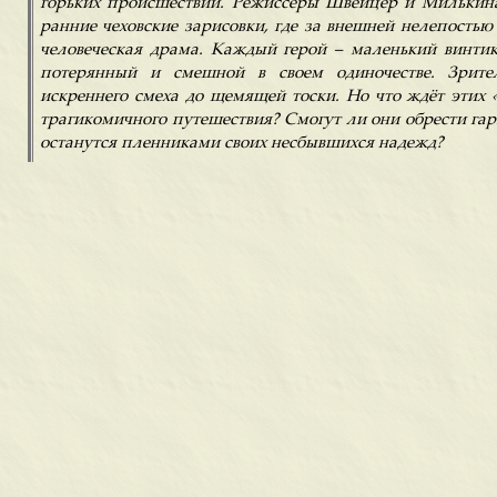
горьких происшествий. Режиссёры Швейцер и Милькина
ранние чеховские зарисовки, где за внешней нелепостью
человеческая драма. Каждый герой – маленький винти
потерянный и смешной в своем одиночестве. Зрител
искреннего смеха до щемящей тоски. Но что ждёт этих
трагикомичного путешествия? Смогут ли они обрести гар
останутся пленниками своих несбывшихся надежд?