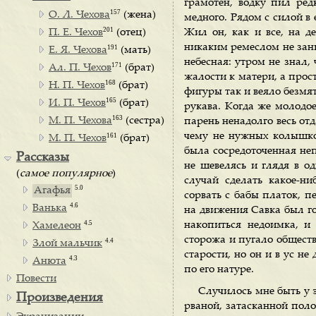
грамотен, водку пил ред
157
О. Л. Чехова
(жена)
медного. Рядом с силой в
201
П. Е. Чехов
(отец)
Жил он, как и все, на де
никаким ремеслом не зани
191
Е. Я. Чехова
(мать)
небесная: утром не знал, 
171
Ал. П. Чехов
(брат)
жалости к матери, а просто
168
Н. П. Чехов
(брат)
фигуры так и веяло безмя
165
И. П. Чехов
(брат)
рукава. Когда же молодое
163
М. П. Чехова
(сестра)
парень ненадолго весь от
чему не нужных колышко
161
М. П. Чехов
(брат)
была сосредоточенная неп
Рассказы
не шевелясь и глядя в од
(
самое популярное
)
случай сделать какое-ни
5.0
Агафья
сорвать с бабы платок, п
4.6
Ванька
на движения Савка был го
4.5
накопиться недоимка, и
Хамелеон
сторожа и пугало обществ
4.4
Злой мальчик
старости, но он и в ус не
4.3
Анюта
по его натуре.
Повести
Случилось мне быть у 
Произведения
рваной, затасканной поло