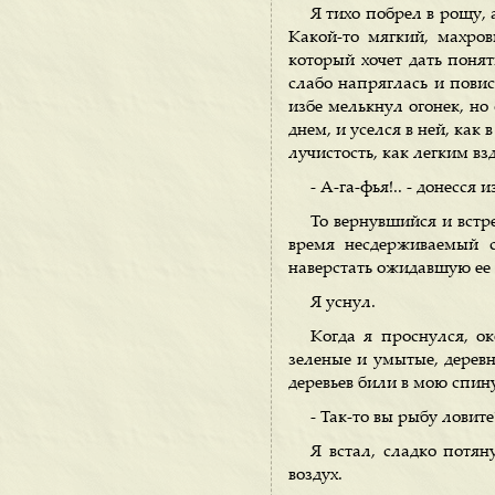
Я тихо побрел в рощу, 
Какой-то мягкий, махро
который хочет дать понят
слабо напряглась и повисл
избе мелькнул огонек, но
днем, и уселся в ней, как 
лучистость, как легким в
- А-га-фья!.. - донесся 
То вернувшийся и встр
время несдерживаемый с
наверстать ожидавшую ее 
Я уснул.
Когда я проснулся, ок
зеленые и умытые, деревн
деревьев били в мою спин
- Так-то вы рыбу ловите
Я встал, сладко потя
воздух.