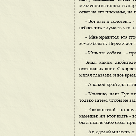
медленно вытащил из карм
ответ на его писканье, на
- Вот вам и соловей... 
небось тоже думает, что по
- Мне нравится эта пти
земле бежит. Перелетает т
- Ишь ты, собака... - 
Зная, каким любителе
охотничьих книг. С корос
мигая глазами, и всё врем
- А какой край для пти
- Конечно, наш. Тут пт
только затем, чтобы не за
- Любопытно! - потянул
камешек ли этот взять - во
бы я нынче бабе сюда прих
- Ах, сделай милость, я 