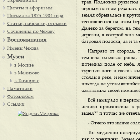
Экранизации
трав. Подложив руки под 
Цитаты и афоризмы
черным пятном резалась в 
земля обрывалась в крутой
Письма за 1875-1904 года
теснившегося на этом бе
Статьи, наброски, отрывки
Далеко за берегом, на те
Сочинения по Чехову
деревни, в которой жил м
Воспоминания
багровая полоска, да и т
Имени Чехова
Направо от огорода, 
Музеи
темнела ольховая роща, 
потемках поле от неба, 
в Москве
турецки ноги и свесив г
в Мелихово
стояли в реке, и нам ниче
в Таганроге
никогда не утомлявшийся 
Памятники
охватывала своей нежаще
Фотоальбом
Всё замирало в первом
Ссылки
лениво произносила в р
видел?" и тотчас же отвеча
- Отчего это нынче сол
Тот медленно повернул
как у женщины. Затем о