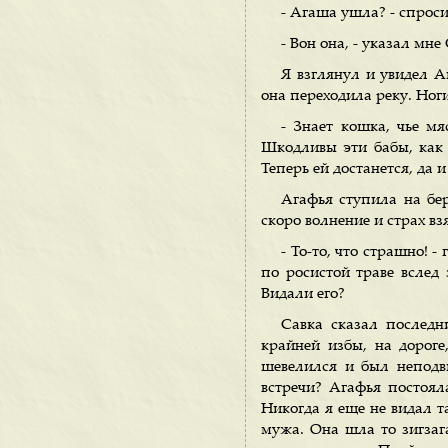
- Агаша ушла? - спроси
- Вон она, - указал мне
Я взглянул и увидел А
она переходила реку. Ноги 
- Знает кошка, чье мя
Шкодливы эти бабы, как к
Теперь ей достанется, да и 
Агафья ступила на бе
скоро волнение и страх вз
- То-то, что страшно! 
по росистой траве вслед 
Видали его?
Савка сказал последн
крайней избы, на дорог
шевелился и был неподви
встречи? Агафья постоял
Никогда я еще не видал т
мужа. Она шла то зигзага