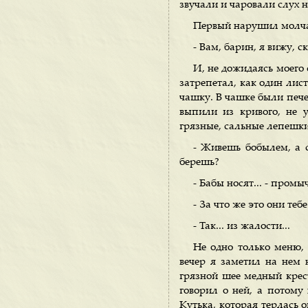
звучали и чаровали слух н
Первый нарушил молчан
- Вам, барин, я вижу, с
И, не дожидаясь моего
затрепетал, как один лис
чашку. В чашке были пече
выпили из кривого, не у
грязные, сальные лепешки,
- Живешь бобылем, а ск
берешь?
- Бабы носят... - промы
- За что же это они теб
- Так... из жалости...
Не одно только меню, 
вечер я заметил на нем 
грязной шее медный крест
говорил о ней, а потому 
Кутька, которая терлась 