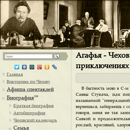
Агафья - Чехов
приключениях 
Главная
Викторина по Чехову
В бытность мою в С-м 
Афиша спектаклей
Саввы Стукача, или по
166
Биография
называемой "генеральной
Краткая биография
вернешься, забираешь с с
говоря, меня не так зан
Автобиография
Савкой и продолжительн
Чеховский календарь
рослый, красивый, здоров
Семья