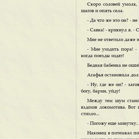
Скоро соловей умолк, 
шагов и опять села.
- Да что же это он? - н
- Савка! - крикнул я. - 
Мне не ответило даже э
- Мне уходить пора! -
когда поезды ходят!
Бедная бабенка не оши
Агафья остановила дол
- Ну, где же он? - заг
богу, барин, уйду!
Между тем шум станов
вздохов локомотива. Вот 
стихло...
- Погожу еще минутку...
Наконец в потемках по