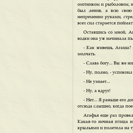
охотником и рыболовом, н
был ленив, а всю свою 
непременно руками, стре
всех сил старается пойм
Оставшись со мной, А
водки она уж начинала пь
- Как живешь, Агаша? 
молчать.
- Слава богу... Вы же 
- Ну, полно, - успокоил
- Не узнает...
- Ну, а вдруг!
- Нет... Я раньше его д
отсюда слышно, когда поез
Агафья еще раз провел
Какая-то ночная птица н
крыльями и полетела на т