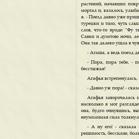
растений, начавших покры
моргал и, казалось, улыб
я. - Поезд давно уже при
турецки и тихо, чуть сл
слов, что-то вроде: "Фу 
Савки и духотою ночи, л
Она так далеко ушла в чув
- Агаша, а ведь поезд д
- Пора, пора тебе, - 
бесстыжая!
Агафья встрепенулась, 
- Давно уж пора! - сказ
Агафья заворочалась и
насколько я мог разгляде
она, будто очнувшись, вы
неумолимая сила толкнула
- А ну его! - сказал
решимость, бессилие, боль