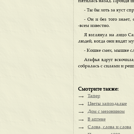
пятилась назад. Пройдя ша
- Ты бы хоть за куст спр
- Он и без того знает,
-всем известно.
Я взглянул на лицо Са
людей, когда они видят м
- Кошке смех, мышке сле
Агафья вдруг вскочила
собралась с силами и реш
Смотрите также:
Тапер
Цветы запоздалые
Дом с мезонином
В аптеке
Слова, слова и слова