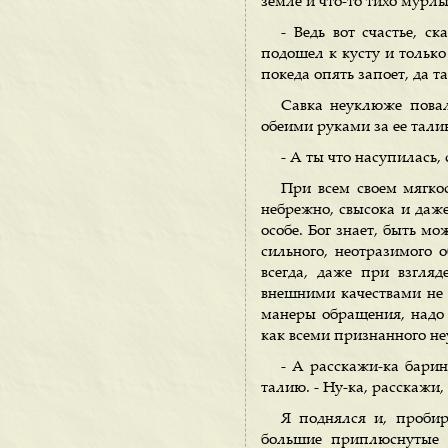
земле и что-то тихо мурл
- Ведь вот счастье, ск
подошел к кусту и только
покеда опять запоет, да т
Савка неуклюже повал
обеими руками за ее тали
- А ты что насупилась, 
При всем своем мягко
небрежно, свысока и даже
особе. Бог знает, быть м
сильного, неотразимого о
всегда, даже при взгля
внешними качествами не 
манеры обращения, надо 
как всеми признанного не
- А расскажи-ка бари
талию. - Ну-ка, расскажи
Я поднялся и, пробир
большие приплюснутые 