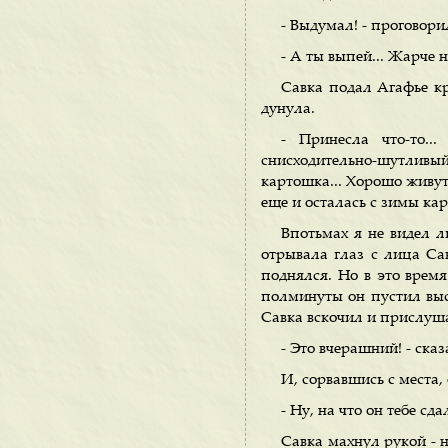
- Выдумал! - проговори
- А ты выпей... Жарче н
Савка подал Агафье кр
дунула.
- Принесла что-то..
снисходительно-шутливый
картошка... Хорошо живут!
еще и осталась с зимы ка
Впотьмах я не видел л
отрывала глаз с лица Са
поднялся. Но в это врем
полминуты он пустил высо
Савка вскочил и прислуш
- Это вчерашний! - сказа
И, сорвавшись с места
- Ну, на что он тебе сда
Савка махнул рукой - н