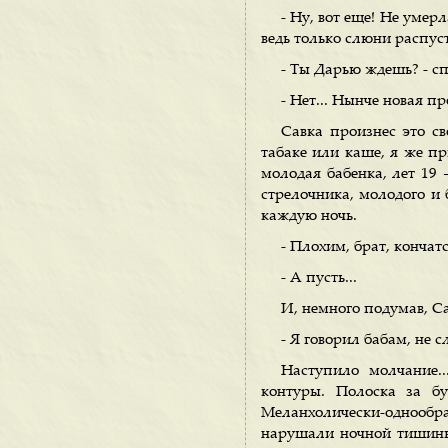
- Ну, вот еще! Не умерл
ведь только слюни распус
- Ты Дарью ждешь? - сп
- Нет... Нынче новая пр
Савка произнес это св
табаке или каше, я же пр
молодая бабенка, лет 19
стрелочника, молодого и 
каждую ночь.
- Плохим, брат, кончатс
- А пусть...
И, немного подумав, С
- Я говорил бабам, не с
Наступило молчание..
контуры. Полоска за бу
Меланхолически-однообр
нарушали ночной тишины,