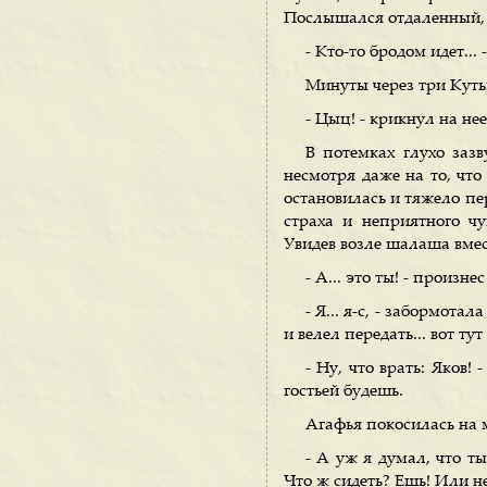
Послышался отдаленный, 
- Кто-то бродом идет... 
Минуты через три Кутьк
- Цыц! - крикнул на нее
В потемках глухо заз
несмотря даже на то, что
остановилась и тяжело пер
страха и неприятного чу
Увидев возле шалаша вмес
- А... это ты! - произн
- Я... я-с, - забормота
и велел передать... вот тут 
- Ну, что врать: Яков!
гостьей будешь.
Агафья покосилась на 
- А уж я думал, что т
Что ж сидеть? Ешь! Или н