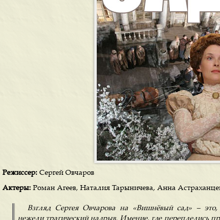
Режиссер:
Сергей Овчаров
Актеры:
Роман Агеев, Наталия Тарыничева, Анна Астраханцев
Взгляд Сергея Овчарова на «Вишнёвый сад» – это, 
нежели трагический надрыв. Имение, где переплелись пр