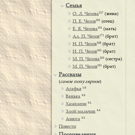
Семья
157
О. Л. Чехова
(жена)
201
П. Е. Чехов
(отец)
191
Е. Я. Чехова
(мать)
171
Ал. П. Чехов
(брат)
168
Н. П. Чехов
(брат)
165
И. П. Чехов
(брат)
163
М. П. Чехова
(сестра)
161
М. П. Чехов
(брат)
Рассказы
(
самое популярное
)
5.0
Агафья
4.6
Ванька
4.5
Хамелеон
4.4
Злой мальчик
4.3
Анюта
Повести