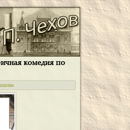
ричная комедия по
изации
.