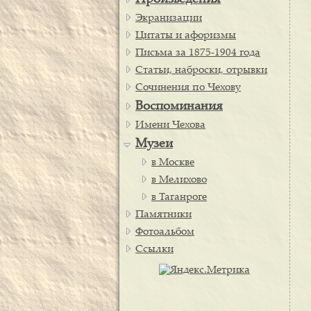
Произведения
Экранизации
Цитаты и афоризмы
Письма за 1875-1904 года
Статьи, наброски, отрывки
Сочинения по Чехову
Воспоминания
Имени Чехова
Музеи
в Москве
в Мелихово
в Таганроге
Памятники
Фотоальбом
Ссылки