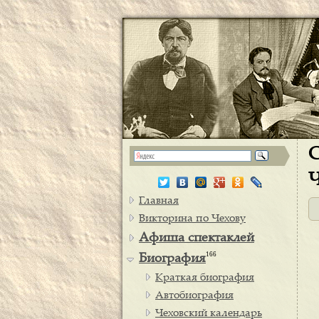
С
Ч
Главная
Викторина по Чехову
Афиша спектаклей
166
Биография
Краткая биография
Автобиография
Чеховский календарь