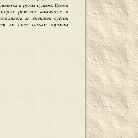
ионетка в руках судьбы. Время
которых рождает комичные и
азглядеть за внешней суетой
тся ли смех самым горьким