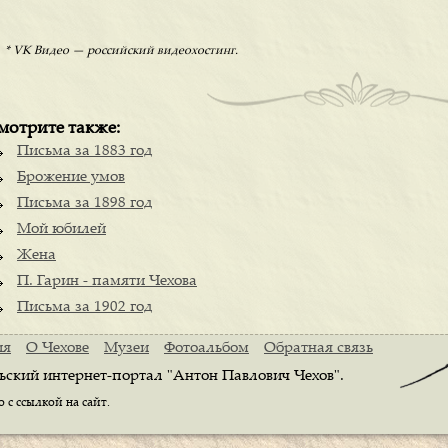
* VK Видео — российский видеохостинг.
мотрите также:
Письма за 1883 год
Брожение умов
Письма за 1898 год
Мой юбилей
Жена
П. Гарин - памяти Чехова
Письма за 1902 год
ия
О Чехове
Музеи
Фотоальбом
Обратная связь
ьский интернет-портал "Антон Павлович Чехов".
с ссылкой на сайт.