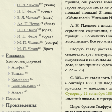
прочим, сей рассказ име
157
О. Л. Чехова
(жена)
героев мокрого места не 
201
П. Е. Чехов
(отец)
пощади! пощади! Я поща
191
Е. Я. Чехова
(мать)
«Обывателей» Николаю Ни
171
Ал. П. Чехов
(брат)
А. Н. Плещеев в письме
168
Н. П. Чехов
(брат)
серьезного содержания, 
165
правды...» По мнению Плещ
И. П. Чехов
(брат)
живописцы». Все это живые
163
М. П. Чехова
(сестра)
161
М. П. Чехов
(брат)
Вторую главу рассказ
свидетельствует мемуари
Рассказы
искусством в таких малых 
(
самое популярное
)
дело, и это признак худож
5.0
Агафья
с. 22 — 23).
4.6
Ванька
С. 303... ее стали зва
4.5
Хамелеон
6 сентября 1888 г. из Ф
4.4
Злой мальчик
красивая — наездница д
4.3
Анюта
Суворину 11 сентября 188
Повести
«высшей школы» и прекрас
Произведения
Цирк братьев Годфруа 