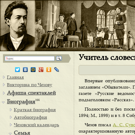
Учитель словес
Главная
Впервые опубликовано
Викторина по Чехову
заглавием «Обыватели». П
Афиша спектаклей
газете «Русские ведом
подзаголовком «Рассказ».
166
Биография
Полностью и без посвя
Краткая биография
1894; М., 1898) и в т. 8 Соб
Автобиография
Чеховский календарь
Чехов писал
А. С. Сув
охарактеризованную авт
Семья