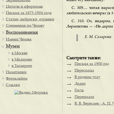
видел эту наездницу.
Экранизации
Цитаты и афоризмы
С. 309.... читая нара
Письма за 1875-1904 года
любительских вечерах (в 3
Статьи, наброски, отрывки
С. 310. Ох, недаром
Сочинения по Чехову
Лермонтова — «Не даром о
Воспоминания
Е. М. Сахарова
Имени Чехова
Музеи
в Москве
Смотрите также:
в Мелихово
Письма за 1900 год
в Таганроге
Пересолил
Памятники
В родном углу
Фотоальбом
Делец
Ссылки
Гость
Переполох
В. В. Вересаев - А. П. 