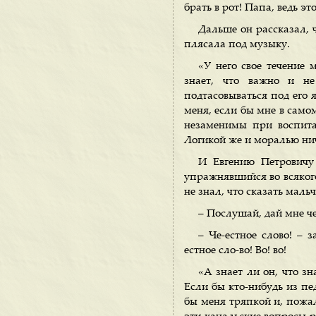
брать в рот! Папа, ведь э
Дальше он рассказал, 
плясала под музыку.
«У него свое течение 
знает, что важно и не
подтасовываться под его 
меня, если бы мне в самом
незаменимы при воспитан
Логикой же и моралью нич
И Евгению Петровичу
упражнявшийся во всякого
не знал, что сказать маль
– Послушай, дай мне че
– Че-естное слово! – 
естное сло-во! Во! во!
«А знает ли он, что зн
Если бы кто-нибудь из пед
бы меня тряпкой и, пожал