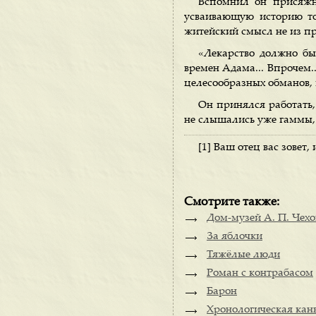
Вспомнил он присяжны
усваивающую историю то
житейский смысл не из про
«Лекарство должно быт
времен Адама... Впрочем..
целесообразных обманов, 
Он принялся работать,
не слышались уже гаммы, н
[1] Ваш отец вас зовет,
Смотрите также:
Дом-музей А. П. Чехо
За яблочки
Тяжёлые люди
Роман с контрабасом
Барон
Хронологическая канв