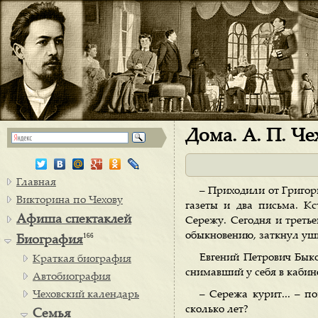
Дома. А. П. Че
Главная
– Приходили от Григорь
Викторина по Чехову
газеты и два письма. К
Афиша спектаклей
Сережу. Сегодня и третьег
обыкновению, заткнул уши
166
Биография
Евгений Петрович Быко
Краткая биография
снимавший у себя в кабин
Автобиография
Чеховский календарь
– Сережа курит... – п
сколько лет?
Семья