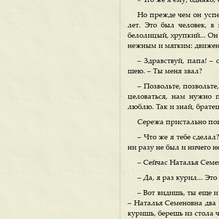
«Что же я ему, однако,
Но прежде чем он успе
лет. Это был человек, 
белолицый, хрупкий... Он
нежным и мягким: движени
– Здравствуй, папа! – 
шею. – Ты меня звал?
– Позвольте, позвольте
целоваться, нам нужно п
люблю. Так и знай, братец:
Сережа пристально пог
– Что же я тебе сделал
ни разу не был и ничего н
– Сейчас Наталья Семе
– Да, я раз курил... Это 
– Вот видишь, ты еще и
– Наталья Семеновна два 
куришь, берешь из стола 