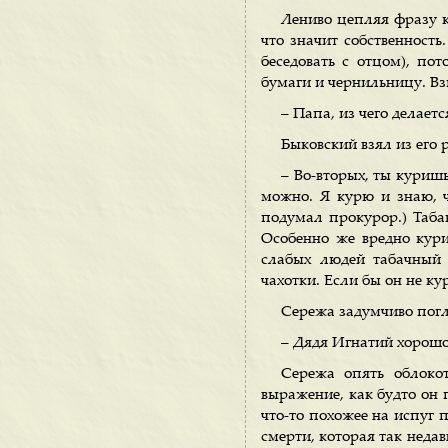
Лениво цепляя фразу к
что значит собственность
беседовать с отцом), по
бумаги и чернильницу. Вз
– Папа, из чего делает
Быковский взял из его 
– Во-вторых, ты куришь.
можно. Я курю и знаю, ч
подумал прокурор.) Табак
Особенно же вредно кури
слабых людей табачный 
чахотки. Если бы он не ку
Сережа задумчиво погл
– Дядя Игнатий хорошо 
Сережа опять облоко
выражение, как будто он 
что-то похожее на испуг 
смерти, которая так недав