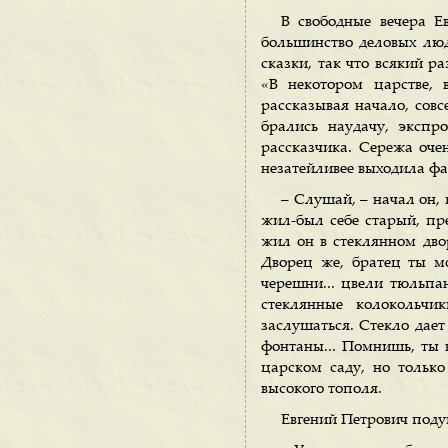
В свободные вечера Е
большинство деловых люд
сказки, так что всякий 
«В некотором царстве, 
рассказывая начало, сов
брались наудачу, экспр
рассказчика. Сережа оче
незатейливее выходила фа
– Слушай, – начал он, 
жил-был себе старый, пре
жил он в стеклянном двор
Дворец же, братец ты мо
черешни... цвели тюльпан
стеклянные колокольчи
заслушаться. Стекло дает
фонтаны... Помнишь, ты 
царском саду, но только
высокого тополя.
Евгений Петрович под