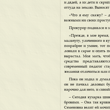
и дядей, а их дети и скри
оттуда на землю. Выносят
«Что я ему скажу? – д
важными ни своих проступ
Прокурор поднялся и з
«Прежде, в мое время,
мальчугу, уличенного в к
похрабрее и умнее, тот п
ловили в сарае и опять по
вырастал. Моя мать, что
средства представляю
современный педагог ста
желания отличиться или п
Пока он ходил и думал
он не пачкал деловых бу
нарочно для него, и сини
– Сегодня кухарка шин
бровями. – Она так крикн
Семеновна велит ей мочить