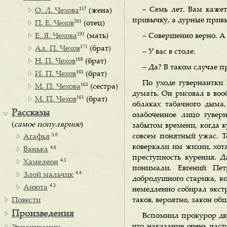
157
– Семь лет. Вам кажет
О. Л. Чехова
(жена)
привычку, а дурные привы
201
П. Е. Чехов
(отец)
191
Е. Я. Чехова
(мать)
– Совершенно верно. А 
171
Ал. П. Чехов
(брат)
– У вас в столе.
168
Н. П. Чехов
(брат)
– Да? В таком случае п
165
И. П. Чехов
(брат)
По уходе гувернантки
163
М. П. Чехова
(сестра)
думать. Он рисовал в во
161
М. П. Чехов
(брат)
облаках табачного дыма,
Рассказы
озабоченное лицо гуве
(
самое популярное
)
забытом времени, когда к
5.0
совсем понятный ужас. Т
Агафья
коверкали им жизни, хотя
4.6
Ванька
преступность курения. Д
4.5
Хамелеон
понимали. Евгений Пет
4.4
Злой мальчик
добродушного старика, ко
4.3
Анюта
немедленно собирал экст
Повести
таков, вероятно, закон об
Произведения
Вспомнил прокурор дву
что наказание очень час