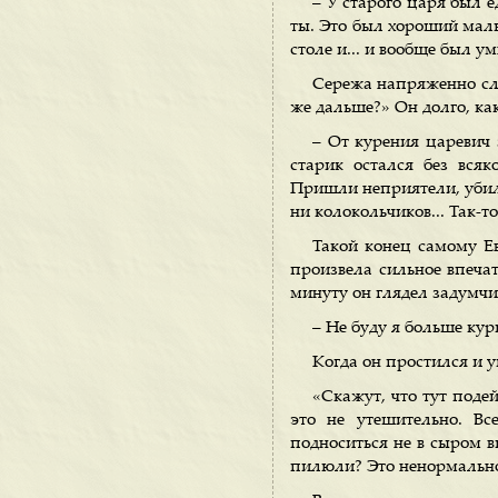
– У старого царя был 
ты. Это был хороший маль
столе и... и вообще был у
Сережа напряженно слу
же дальше?» Он долго, как
– От курения царевич 
старик остался без вся
Пришли неприятели, убили
ни колокольчиков... Так-то,
Такой конец самому Е
произвела сильное впечат
минуту он глядел задумчи
– Не буду я больше кури
Когда он простился и уш
«Скажут, что тут подей
это не утешительно. Вс
подноситься не в сыром в
пилюли? Это ненормально.