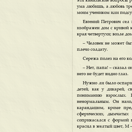
эти канальские вопросы р
ума любишь, а любовь тре
моим учеником или подсуд
Евгений Петрович сел 
изображен дом с кривой к
края четвертухи; возле до
– Человек не может бы
плечо солдату.
Сережа полез на его ко
– Нет, папа! – сказал 
него не будет видно глаз.
Нужно ли было оспарив
детей, как у дикарей, с
пониманию взрослых. 
ненормальным. Он нахо
карандашом, кроме пре
сферических, дымчатых 
соприкасался с формой и
красил в желтый цвет, M – 