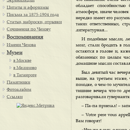
Экранизации
обладает способностью 
Цитаты и афоризмы
атмосфере, иначе челове
Письма за 1875-1904 года
нередко имеет его разумн
Статьи, наброски, отрывки
таких ответственных, ст
Сочинения по Чехову
литературная...
Воспоминания
И подобные мысли, ле
Имени Чехова
мозг, стали бродить в го
остаются в голове и, каж
Музеи
обязанных по целым час
в Москве
домашние мысли составляю
в Мелихово
Был девятый час вечера
в Таганроге
выше, на третьем этаже,
Памятники
походке, о чем-то мучит
Фотоальбом
тишине вечера что-то др
Ссылки
разговаривали гувернантк
– Па-па приехал! – зап
– Votre pere vous appel
Вам говорят!