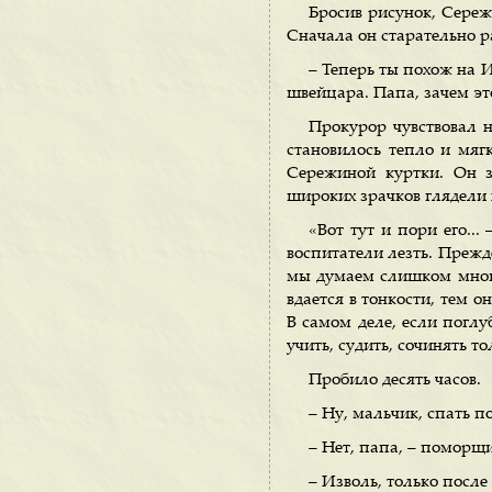
Бросив рисунок, Сереж
Сначала он старательно ра
– Теперь ты похож на И
швейцара. Папа, зачем эт
Прокурор чувствовал н
становилось тепло и мягк
Сережиной куртки. Он з
широких зрачков глядели н
«Вот тут и пори его...
воспитатели лезть. Преж
мы думаем слишком много,
вдается в тонкости, тем 
В самом деле, если поглу
учить, судить, сочинять то
Пробило десять часов.
– Ну, мальчик, спать п
– Нет, папа, – поморщи
– Изволь, только после 