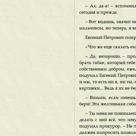
– Ах, да-а! – вспомни
сегодня и прежде.
– Вот видишь, значит н
мальчиком, но теперь, я 
Евгений Петрович попр
«Что же еще сказать ем
– Да, нехорошо, – про
брать табак, который теб
собственным добром, ежели
подумал Евгений Петрович
и мы, то есть ни я, ни ты,
картинки... Ведь я их не бе
– Возьми, если хочешь
бери! Эта желтенькая собачк
– Ты меня не понимаешь
делать с ней всё, что хоч
подумал прокурор. – Не то
должен попросить позволе