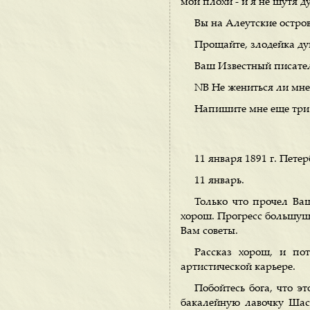
мои плохи - и я не шутя д
Вы на Алеутские остров
Прощайте, злодейка ду
Ваш Известный писате
NB Не жениться ли мн
Напишите мне еще три
11 января 1891 г. Петер
11 январь.
Только что прочел Ваш
хорош. Прогресс большущи
Вам советы.
Рассказ хорош, и по
артистической карьере.
Побойтесь бога, что э
бакалейную лавочку Шаст