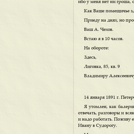
ибо у меня нет ни гроша, 
Как Ваше помещичье з
Приеду на днях, но про
Ваш А. Чехов.
Встаю я в 10 часов.
На обороте:
Здесь,
Лиговка, 85, кв. 9
Владимиру Алексеевичу
14 января 1891 г. Петер
Я утомлен, как балери
отвечать, разговоры и вся
и надо работать. Поживу е
Ивану в Судорогу.