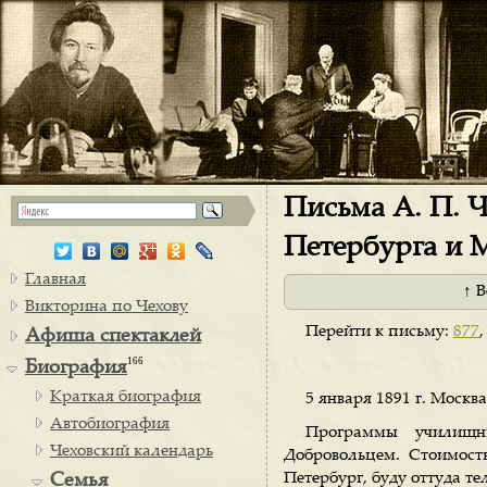
Письма А. П. Ч
Петербурга и 
Главная
↑ 
Викторина по Чехову
Перейти к письму:
877
Афиша спектаклей
166
Биография
Краткая биография
5 января 1891 г. Москва
Автобиография
Программы училищны
Чеховский календарь
Добровольцем. Стоимость
Петербург, буду оттуда те
Семья