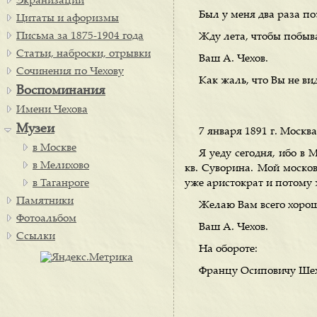
Экранизации
Был у меня два раза п
Цитаты и афоризмы
Письма за 1875-1904 года
Жду лета, чтобы побыва
Статьи, наброски, отрывки
Ваш А. Чехов.
Сочинения по Чехову
Как жаль, что Вы не ви
Воспоминания
Имени Чехова
Музеи
7 января 1891 г. Москва
в Москве
Я уеду сегодня, ибо в 
в Мелихово
кв. Суворина. Мой москов
в Таганроге
уже аристократ и потому 
Памятники
Желаю Вам всего хорош
Фотоальбом
Ваш А. Чехов.
Ссылки
На обороте:
Францу Осиповичу Шех