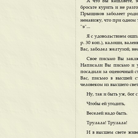
А что Вы кашляете, э
бросьте курить и не разг
Прыщиков заболеет роди
ненавижу, что при одном т
"э"...
Я с удовольствием ошп
р. 30 коп.), калоши, вал
Вас, заболел желтухой, не
Свое письмо Вы заклю
Написали Вы письмо и уж
посадили за оценочный с
Вас, письмо в высшей с
человеком из высшего свет
Ну, так и быть уж, бог
Чтобы ей угодить,
Веселей надо быть.
Трулала! Трулала!
И в высшем свете жив