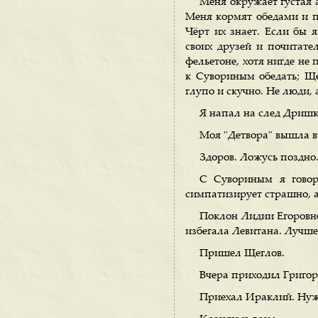
Меня окружает густая 
Меня кормят обедами и п
Чёрт их знает. Если бы я
своих друзей и почитате
фельетоне, хотя нигде не 
к Сувориным обедать; Ще
глупо и скучно. Не люди, 
Я напал на след Дришки
Моя "Детвора" вышла в
Здоров. Ложусь поздно
С Сувориным я говор
симпатизирует страшно, а
Поклон Лидии Егоровне
избегала Левитана. Лучшег
Пришел Щеглов.
Вчера приходил Григоро
Приехал Ираклий. Нужн