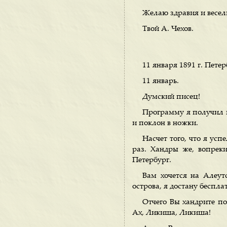
Желаю здравия и весел
Твой А. Чехов.
11 января 1891 г. Петер
11 январь.
Думский писец!
Программу я получил и 
и поклон в ножки.
Насчет того, что я усп
раз. Хандры же, вопреки
Петербург.
Вам хочется на Алеут
острова, я достану беспл
Отчего Вы хандрите п
Ах, Ликиша, Ликиша!