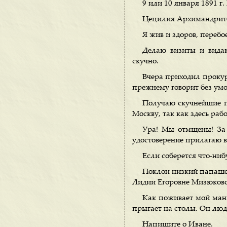
9 или 10 января 1891 г.
Цецилия Архимандрит
Я жив и здоров, перебое
Делаю визиты и вида
скучно.
Вчера приходил прокур
прежнему говорит без умо
Получаю скучнейшие п
Москву, так как здесь рабо
Ура! Мы отмщены! За 
удостоверение прилагаю в
Если соберется что-ниб
Поклон низкий папаше,
Лидии Егоровне Мизюково
Как поживает мой мангу
прыгает на столы. Он люд
Напишите о Иване.