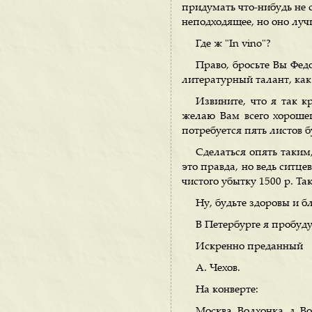
придумать что-нибудь не с
неподходящее, но оно луч
Где ж "In vino"?
Право, бросьте Вы Фед
литературный талант, как 
Извините, что я так к
желаю Вам всего хорошег
потребуется пять листов б
Сделаться опять таким,
это правда, но ведь ситце
чистого убытку 1500 р. Та
Ну, будьте здоровы и б
В Петербурге я пробуду
Искренно преданный
А. Чехов.
На конверте:
Москва, Волхонка, д. В