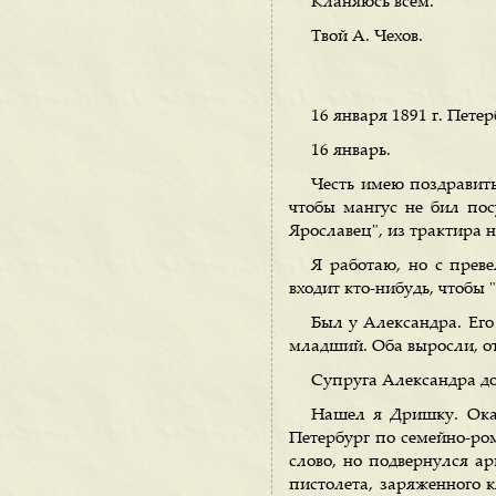
Кланяюсь всем.
Твой А. Чехов.
16 января 1891 г. Петер
16 январь.
Честь имею поздравить
чтобы мангус не бил по
Ярославец", из трактира н
Я работаю, но с преве
входит кто-нибудь, чтобы 
Был у Александра. Его
младший. Оба выросли, от
Супруга Александра до
Нашел я Дришку. Оказ
Петербург по семейно-ром
слово, но подвернулся ар
пистолета, заряженного 