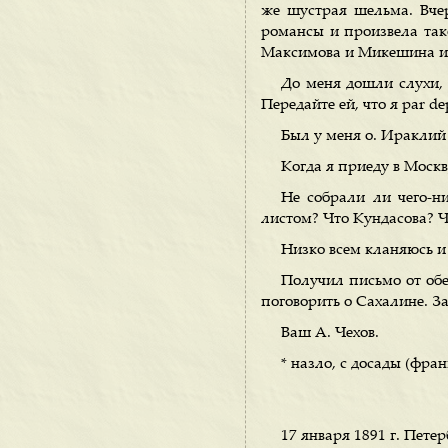
же шустрая шельма. Вче
романсы и произвела тако
Максимова и Микешина и
До меня дошли слухи, 
Передайте ей, что я par de
Был у меня о. Ираклий
Когда я приеду в Моск
Не собрали ли чего-н
листом? Что Кундасова? 
Низко всем кланяюсь и
Получил письмо от обе
поговорить о Сахалине. За
Ваш А. Чехов.
* назло, с досады (фран
17 января 1891 г. Петер