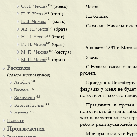
157
О. Л. Чехова
(жена)
Чехов.
201
П. Е. Чехов
(отец)
На бланке:
191
Е. Я. Чехова
(мать)
Сахалин. Начальнику о
171
Ал. П. Чехов
(брат)
168
Н. П. Чехов
(брат)
165
И. П. Чехов
(брат)
5 января 1891 г. Москва
163
М. П. Чехова
(сестра)
5 янв.
161
М. П. Чехов
(брат)
С Новым годом, с новы
Рассказы
рублей.
(
самое популярное
)
5.0
Агафья
Приеду я в Петербург, в
февралю у меня не будет 
4.6
Ванька
повести есть кое-что тако
4.5
Хамелеон
4.4
Праздники я провел 
Злой мальчик
погостить и, бедняга, заб
4.3
Анюта
жизнь кажется мне теперь 
Повести
работа ради куска хлеба 
Произведения
Мне нравится, что Бур