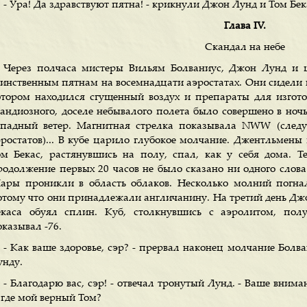
- Ура! Да здравствуют пятна! - крикнули Джон Лунд и Том Бек
Глава IV.
Скандал на небе
Через полчаса мистеры Вильям Болваниус, Джон Лунд и 
аинственным пятнам на восемнадцати аэростатах. Они сидели в
отором находился сгущенный воздух и препараты для изготов
рандиозного, доселе небывалого полета было совершено в ночь
ападный ветер. Магнитная стрелка показывала NWW (следу
эростатов)... В кубе царило глубокое молчание. Джентльмены
ом Бекас, растянувшись на полу, спал, как у себя дома. Т
родолжение первых 20 часов не было сказано ни одного слова
ары проникли в область облаков. Несколько молний погнал
отому что они принадлежали англичанину. На третий день Дж
екаса обуял сплин. Куб, столкнувшись с аэролитом, пол
казывал -76.
- Как ваше здоровье, сэр? - прервал наконец молчание Болва
унду.
- Благодарю вас, сэр! - отвечал тронутый Лунд. - Ваше внима
 где мой верный Том?