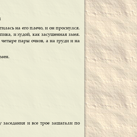
ц
илась на его плечо, и он проснулся.
пика, и худой, как засушенная змея.
 четыре пары очков, а на груди и на
ьмен.
 заседания и все трое зашагали по