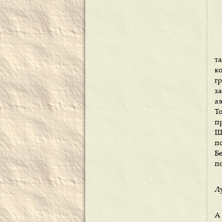
т
к
г
з
а
Т
п
Ш
п
Б
по
Л
А