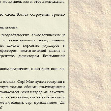
ак же длинен, как и этот джентльмен,
о слова Бекаса остроумны, громко
жентльмена.
 географических, археологических и
их и существующих наук, членом
елем школы коровьих акушеров в
офессором желто-зеленой магии и
рситете, директором Безымянной
иким человеком, о котором они так
лях отсюда. Сэр! Мне нужен товарищ в
игнуть только обоими полушариями
окачасовой речи навряд ли захотите
его так не люблю, как свой телескоп и
яжется вашим, сэр, приказанием. Да
о?