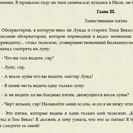
ремени. В прошлом году он тихо скончался: купаясь в Ниле, о
Глава III.
Таинственные пятна
Обсерватория, в которую ввел он Лунда и старого Тома Бека
писание обсерватории, которое переводчик в видах экономи
ереводить)... стоял телескоп, усовершенствованный Болваниус
начал смотреть на луну.
- Что вы там видите, сэр?
- Луну, сэр.
- А возле луны что вы видите, мистер Лунд?
- Я имею честь видеть одну только луну.
- А не видите ли вы бледных пятен, движущихся возле луны?
- Черт возьми, сэр! Называйте меня ослом, если я не вижу этих
- Это пятна, которые видны в один только мой телескоп. Д
нд и Том Бекас! Я должен, я хочу узнать, что это за пятна! Я 
 следуете за мной!