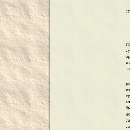
ст
т
с
б
п
з
р
и
х
м
б
д
с
с