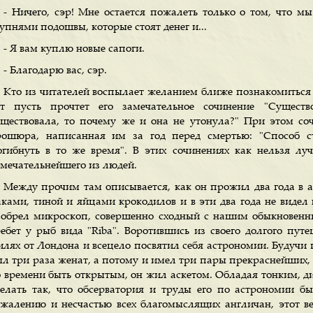
- Ничего, сэр! Мне остается пожалеть только о том, что м
упнями подошвы, которые стоят денег и...
- Я вам куплю новые сапоги.
- Благодарю вас, сэр.
Кто из читателей воспылает желанием ближе познакомиться
от пусть прочтет его замечательное сочинение "Сущест
уществовала, то почему же и она не утонула?" При этом с
рошюра, написанная им за год перед смертью: "Способ с
огибнуть в то же время". В этих сочинениях как нельзя луч
амечательнейшего из людей.
Между прочим там описывается, как он прожил два года в а
аками, тиной и яйцами крокодилов и в эти два года не видел 
зобрел микроскоп, совершенно сходный с нашим обыкновен
ребет у рыб вида "Riba". Воротившись из своего долгого путе
илях от Лондона и всецело посвятил себя астрономии. Будуч
ыл три раза женат, а потому и имел три пары прекраснейших, 
о времени быть открытым, он жил аскетом. Обладая тонким, 
делать так, что обсерватория и труды его по астрономии б
ожалению и несчастью всех благомыслящих англичан, этот в