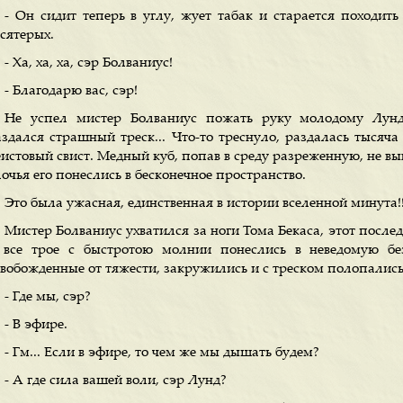
- Он сидит теперь в углу, жует табак и старается походить
сятерых.
- Ха, ха, ха, сэр Болваниус!
- Благодарю вас, сэр!
Не успел мистер Болваниус пожать руку молодому Лунд
аздался страшный треск... Что-то треснуло, раздалась тысяча
истовый свист. Медный куб, попав в среду разреженную, не вын
очья его понеслись в бесконечное пространство.
Это была ужасная, единственная в истории вселенной минута!
Мистер Болваниус ухватился за ноги Тома Бекаса, этот после
 все трое с быстротою молнии понеслись в неведомую бе
свобожденные от тяжести, закружились и с треском полопались
- Где мы, сэр?
- В эфире.
- Гм... Если в эфире, то чем же мы дышать будем?
- А где сила вашей воли, сэр Лунд?