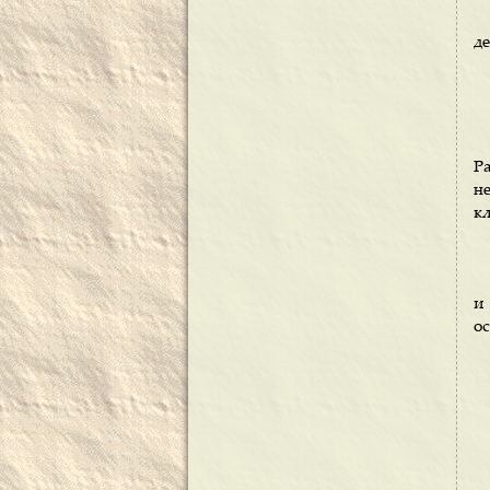
де
Р
не
кл
и
о