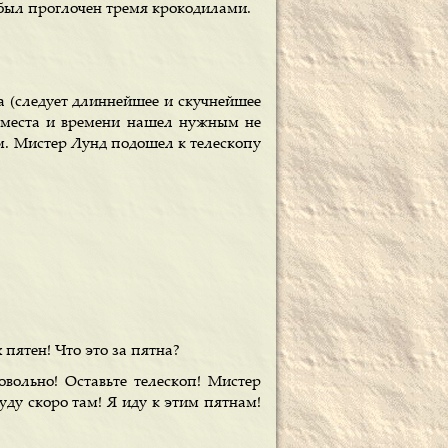
н был проглочен тремя крокодилами.
са (следует длиннейшее и скучнейшее
и места и времени нашел нужным не
ом. Мистер Лунд подошел к телескопу
 пятен! Что это за пятна?
овольно! Оставьте телескоп! Мистер
буду скоро там! Я иду к этим пятнам!