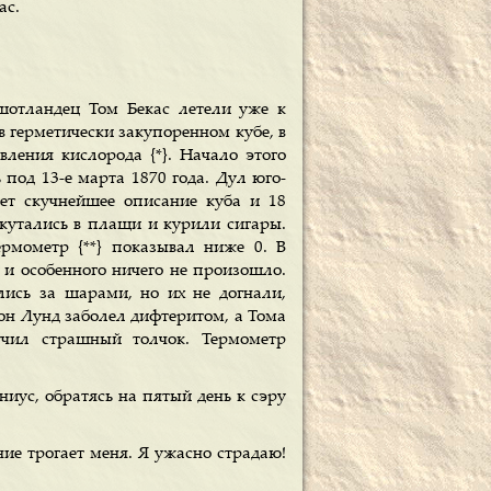
ас.
шотландец Том Бекас летели уже к
 герметически закупоренном кубе, в
ления кислорода {*}. Начало этого
 под 13-е марта 1870 года. Дул юго-
ет скучнейшее описание куба и 18
 кутались в плащи и курили сигары.
ермометр {**} показывал ниже 0. В
 и особенного ничего не произошло.
ись за шарами, но их не догнали,
он Лунд заболел дифтеритом, а Тома
учил страшный толчок. Термометр
ниус, обратясь на пятый день к сэру
ние трогает меня. Я ужасно страдаю!