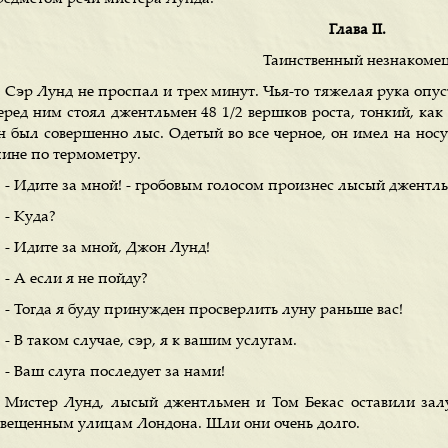
Глава II.
Таинственный незнакоме
Сэр Лунд не проспал и трех минут. Чья-то тяжелая рука опуст
еред ним стоял джентльмен 48 1/2 вершков роста, тонкий, как 
н был совершенно лыс. Одетый во все черное, он имел на носу
пине по термометру.
- Идите за мной! - гробовым голосом произнес лысый джентл
- Куда?
- Идите за мной, Джон Лунд!
- А если я не пойду?
- Тогда я буду принужден просверлить луну раньше вас!
- В таком случае, сэр, я к вашим услугам.
- Ваш слуга последует за нами!
Мистер Лунд, лысый джентльмен и Том Бекас оставили залу
свещенным улицам Лондона. Шли они очень долго.