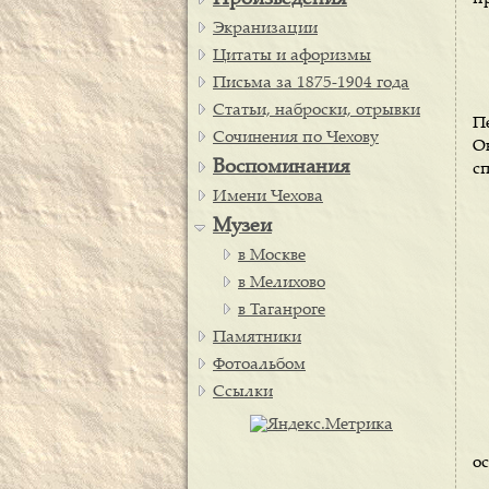
Произведения
Экранизации
Цитаты и афоризмы
Письма за 1875-1904 года
Статьи, наброски, отрывки
П
Сочинения по Чехову
О
Воспоминания
с
Имени Чехова
Музеи
в Москве
в Мелихово
в Таганроге
Памятники
Фотоальбом
Ссылки
о