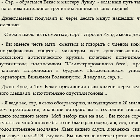
- Сэр, - обратился Бекас к мистеру Лунду, - если наш путь т
о на основании законов трения мы лишимся своих подошв!
Джентльмены подумали и, через десять минут нашедши, чт
асмеялись.
- С кем я имею честь смеяться, сэр? - спросил Лунд лысого д
- Вы имеете честь идти, смеяться и говорить с членом всех
тнографических обществ, магистром всех существовавш
осковского артистического кружка, почетным попечит
аутгамптоне, подписчиком "Иллюстрированного беса", пр
ачальной гастрономии в будущем Новозеландском униве
серватории, Вильямом Болваниусом. Я веду вас, сэр, в...
Джон Лунд и Том Бекас преклонили свои колени перед вел
ного слышали, и почтительно опустили головы...
- Я веду вас, сэр, в свою обсерваторию, находящуюся в 20 ми
оем предприятии, значение которого вы в состоянии пост
ашего головного мозга. Мой выбор пал на вас... Вы после сор
тупать со мной в какие бы то ни было разговоры, а я, сэр, нич
родолжительное молчание. Язык вашего слуги, я надеюсь, св
равствует пауза!!! Я веду вас... Вы ничего не имеете против этог