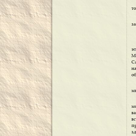
т
з
э
М
С
н
об
м
м
в
вс
п
зд