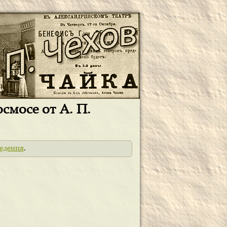
смосе от А. П.
едения
.