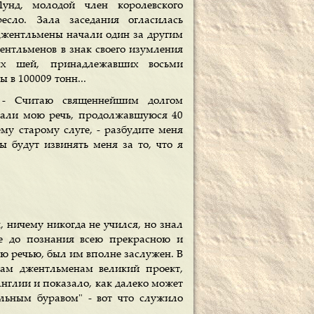
унд, молодой член королевского
ресло. Зала заседания огласилась
Джентльмены начали один за другим
ентльменов в знак своего изумления
ых шей, принадлежавших восьми
 в 100009 тонн...
 - Считаю священнейшим долгом
ушали мою речь, продолжавшуюся 40
ему старому слуге, - разбудите меня
ы будут извинять меня за то, что я
 ничему никогда не учился, но знал
ые до познания всею прекрасною и
ею речью, был им вполне заслужен. В
дам джентльменам великий проект,
нглии и показало, как далеко может
альным буравом" - вот что служило