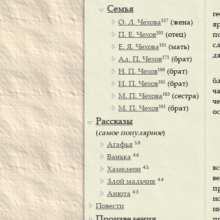
Семья
г
157
О. Л. Чехова
(жена)
я
201
П. Е. Чехов
(отец)
п
с
191
Е. Я. Чехова
(мать)
д
171
Ал. П. Чехов
(брат)
168
Н. П. Чехов
(брат)
б
165
И. П. Чехов
(брат)
ч
163
М. П. Чехова
(сестра)
ч
161
М. П. Чехов
(брат)
ос
Рассказы
(
самое популярное
)
5.0
Агафья
4.6
Ванька
в
4.5
Хамелеон
в
4.4
Злой мальчик
п
4.3
Анюта
и
Повести
и
п