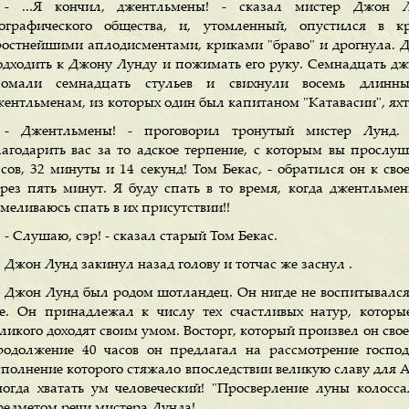
- ...Я кончил, джентльмены! - сказал мистер Джон Л
еографического общества, и, утомленный, опустился в к
ростнейшими аплодисментами, криками "браво" и дрогнула. 
одходить к Джону Лунду и пожимать его руку. Семнадцать дж
ломали семнадцать стульев и свихнули восемь длинн
жентльменам, из которых один был капитаном "Катавасии", яхты
- Джентльмены! - проговорил тронутый мистер Лунд.
лагодарить вас за то адское терпение, с которым вы просл
асов, 32 минуты и 14 секунд! Том Бекас, - обратился он к сво
ерез пять минут. Я буду спать в то время, когда джентльмен
меливаюсь спать в их присутствии!!
- Слушаю, сэр! - сказал старый Том Бекас.
Джон Лунд закинул назад голову и тотчас же заснул .
Джон Лунд был родом шотландец. Он нигде не воспитывался,
се. Он принадлежал к числу тех счастливых натур, котор
еликого доходят своим умом. Восторг, который произвел он сво
родолжение 40 часов он предлагал на рассмотрение госпо
сполнение которого стяжало впоследствии великую славу для А
ногда хватать ум человеческий! "Просверление луны колосс
редметом речи мистера Лунда!