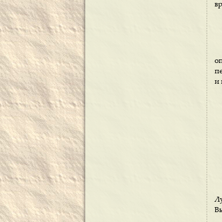
в
о
п
и 
Лу
Вы