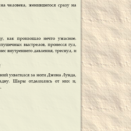
 на человека, женившегося сразу на
у, как произошло нечто ужасное.
 пушечных выстрелов, пронесся гул,
ес внутреннего давления, треснул, и
!
дний ухватился за ноги Джона Лунда,
здну. Шары отделились от них и,
.