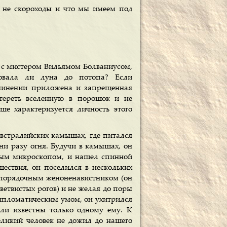
ы не скороходы и что мы имеем под
 с мистером Вильямом Болваниусом,
вовала ли луна до потопа? Если
очинении приложена и запрещенная
тереть вселенную в порошок и не
ше характеризуется личность этого
встралийских камышах, где питался
ни разу огня. Будучи в камышах, он
ным микроскопом, и нашел спинной
шествия, он поселился в нескольких
и порядочным женоненавистником (он
ветвистых рогов) и не желая до поры
дипломатическим умом, он ухитрился
ыли известны только одному ему. К
еликий человек не дожил до нашего