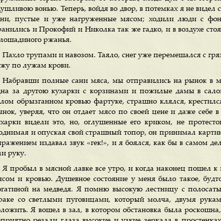
ушливою вонью. Теперь, войдя во двор, в потемках я не видел 
ани, пустые и уже нагруженные мясом; ходили люди с фон
ранились и Прокофий и Николка так же гадко, и в воздухе сто
 лошадиного ржанья.
Пахло трупами и навозом. Таяло, снег уже перемешался с гряз
ожу по лужам крови.
Набравши полные сани мяса, мы отправились на рынок в м
дна за другою кухарки с корзинами и пожилые дамы в сало
елом обрызганном кровью фартуке, страшно клялся, крестился
ынок, уверяя, что он отдает мясо по своей цене и даже себе 
ухарки видели это, но, оглушенные его криком, не протесто
однимая и опуская свой страшный топор, он принимал картин
ыражением издавал звук «гек!», и я боялся, как бы в самом де
ли руку.
Я пробыл в мясной лавке все утро, и когда наконец пошел к
ясом и кровью. Душевное состояние у меня было такое, будт
огатиной на медведя. Я помню высокую лестницу с полосат
раке со светлыми пуговицами, который молча, двумя рукам
оложить. Я вошел в зал, в котором обстановка была роскошна,
еприятно резали глаза высокие и узкие зеркала в простенка