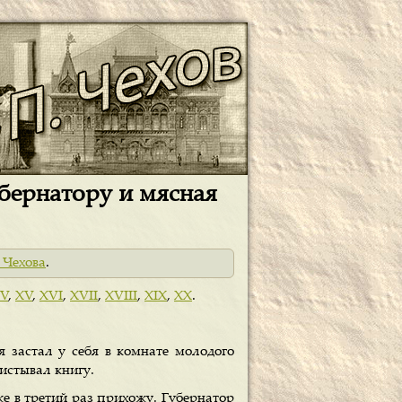
убернатору и мясная
 Чехова
.
IV
,
XV
,
XVI
,
XVII
,
XVIII
,
XIX
,
XX
.
 застал у себя в комнате молодого
истывал книгу.
уже в третий раз прихожу. Губернатор