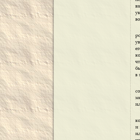
в
у
в
р
у
е
к
ч
б
в
с
м
и
к
и
и