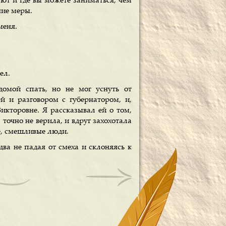
ают и где вы можете заниматься, чем
ние меры.
меня.
ел.
домой спать, но не мог уснуть от
ей и разговором с губернатором, и,
кторовне. Я рассказывал ей о том,
 точно не верила, и вдруг захохотала
е, смешливые люди.
два не падая от смеха и склоняясь к