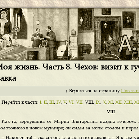
оя жизнь. Часть 8. Чехов: визит к г
авка
↑ Вернуться на страницу
Повести
Перейти к части:
I
,
II
,
III
,
IV
,
V
,
VI
,
VII
, VIII,
IX
,
X
,
XI
,
XII
,
XIII
,
X
VIII
Как-то, вернувшись от Марии Викторовны поздно вечером, я
колоточного в новом мундире; он сидел за моим столом и перел
– Наконец-то! – сказал он, вставая и потягиваясь. – Я к вам 