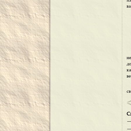
из
в
н
д
ка
в
св
С