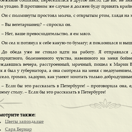
бежание соблазна, переселиться в другое место, где вас не зн
ам угодно. В противном же случае я должен буду принять край
Он с полминуты простоял молча, с открытым ртом, глядя на 
– Вы вегетарианец? – спросил он.
– Нет, ваше превосходительство, я ем мясо.
Он сел и потянул к себе какую-то бумагу; я поклонился и выш
До обеда уже не стоило идти на работу. Я отправился 
еприятного, болезненного чувства, навеянного на меня бойн
ождавшись вечера, расстроенный, мрачный, пошел к Марии Ви
к я был у губернатора, а она смотрела на меня с недоумением,
есело, громко, задорно, как умеют хохотать только добродушны
– Если бы это рассказать в Петербурге! – проговорила она, е
оему столу. – Если бы это рассказать в Петербурге!
мотрите также:
Цветы запоздалые
Сара Бернар