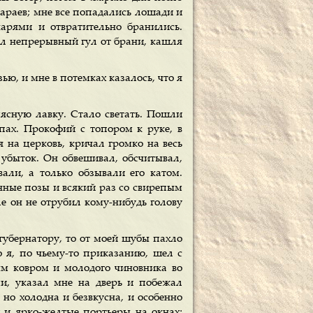
сараев; мне все попадались лошади и
арями и отвратительно бранились.
ял непрерывный гул от брани, кашля
ью, и мне в потемках казалось, что я
ясную лавку. Стало светать. Пошли
пах. Прокофий с топором к руке, в
 на церковь, кричал громко на весь
в убыток. Он обвешивал, обсчитывал,
вали, а только обзывали его кaтом.
ные позы и всякий раз со свирепым
ле он не отрубил кому-нибудь голову
 губернатору, то от моей шубы пахло
о я, по чьему-то приказанию, шел с
ым ковром и молодого чиновника во
и, указал мне на дверь и побежал
 но холодна и безвкусна, и особенно
х и ярко-желтые портьеры на окнах;