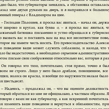
идно было, что губернаторы менялись, а обстановка оставалас
казал мне двумя руками на дверь, и я направился к большом
оенный генерал с Владимиром на шее.
– Господин Полознев, я просил вас явиться, – начал он, держ
от широко и кругло, как буква
о
, – я просил вас явиться, 
важаемый батюшка письменно и устно обращался к губернско
го вызвать вас и поставить вам на вид все несоответствие пов
оторое вы имеете честь носить. Его превосходительство Алекс
то поведение ваше может служить соблазном, и находя, что 
ыло бы недостаточно, а необходимо серьезное административно
 этом письме свои соображения относительно вас, которые я ра
Он говорил это тихо, почтительно, стоя прямо, точно я бы
овсем не строго. Лицо у него было дряблое, поношенное, вс
ешки, волоса он красил, и вообще по наружности нельзя было 
ли шестьдесят.
– Надеюсь, – продолжал он, – что вы оцените деликатность
оторый обратился ко мне не официально, а частным образом. 
 говорю с вами не как губернатор, а как искренний почитатель
ли изменить ваше поведение и вернуться к обязанностям, пр