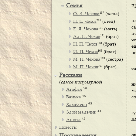
п
Семья
157
О. Л. Чехова
(жена)
201
п
П. Е. Чехов
(отец)
с
191
Е. Я. Чехова
(мать)
п
171
Ал. П. Чехов
(брат)
ч
168
Н. П. Чехов
(брат)
е
165
И. П. Чехов
(брат)
н
163
М. П. Чехова
(сестра)
161
М. П. Чехов
(брат)
е
Рассказы
(
самое популярное
)
н
5.0
Агафья
м
4.6
Ванька
с
4.5
Хамелеон
4.4
Злой мальчик
гу
4.3
дл
Анюта
Повести
о