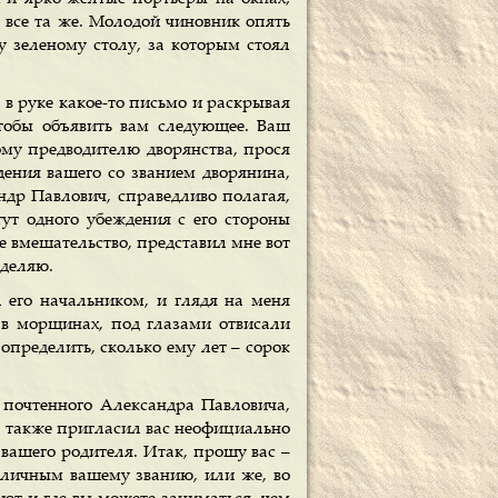
ь все та же. Молодой чиновник опять
у зеленому столу, за которым стоял
а в руке какое-то письмо и раскрывая
чтобы объявить вам следующее. Ваш
му предводителю дворянства, прося
едения вашего со званием дворянина,
андр Павлович, справедливо полагая,
тут одного убеждения с его стороны
е вмешательство, представил мне вот
зделяю.
л его начальником, и глядя на меня
е в морщинах, под глазами отвисали
определить, сколько ему лет – сорок
 почтенного Александра Павловича,
Я также пригласил вас неофициально
 вашего родителя. Итак, прошу вас –
иличным вашему званию, или же, во