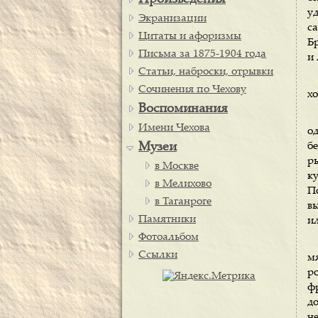
Произведения
уд
Экранизации
с
Цитаты и афоризмы
Б
Письма за 1875-1904 года
и
Статьи, наброски, отрывки
Сочинения по Чехову
х
Воспоминания
Имени Чехова
о
Музеи
б
р
в Москве
к
в Мелихово
П
в Таганроге
в
Памятники
и
Фотоальбом
Ссылки
м
р
ф
д
н