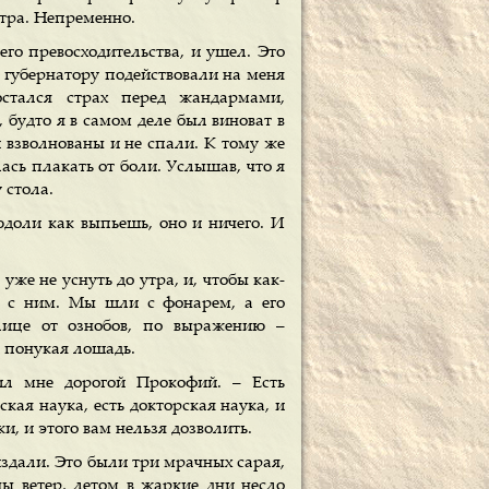
утра. Непременно.
его превосходительства, и ушел. Это
 губернатору подействовали на меня
стался страх перед жандармами,
 будто я в самом деле был виноват в
 взволнованы и не спали. К тому же
ась плакать от боли. Услышав, что я
 стола.
 юдоли как выпьешь, оно и ничего. И
уже не уснуть до утра, и, чтобы как-
те с ним. Мы шли с фонарем, а его
лице от ознобов, по выражению –
м понукая лошадь.
рил мне дорогой Прокофий. – Есть
кая наука, есть докторская наука, и
и, и этого вам нельзя дозволить.
издали. Это были три мрачных сарая,
ны ветер, летом в жаркие дни несло