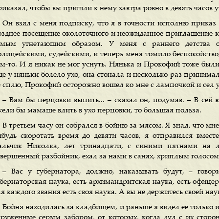
риказал, чтобы вы пришли к нему завтра ровно в девять часов 
Он взял с меня подписку, что я в точности исполню приказ 
озднее посещение околоточного и неожиданное приглашение к
амым угнетающим образом. У меня с раннего детства о
олицейскими, судейскими, и теперь меня томило беспокойство,
ем-то. И я никак не мог уснуть. Нянька и Прокофий тоже были
ще у няньки болело ухо, она стонала и несколько раз принимал
е сплю, Прокофий осторожно вошел ко мне с лампочкой и сел у
– Вам бы перцовки выпить... – сказал он, подумав. – В сей
жели бы мамаше влить в ухо перцовки, то большая польза.
В третьем часу он собрался в бойню за мясом. Я знал, что мне 
ибудь скоротать время до девяти часов, я отправился вмес
альчик Николка, лет тринадцати, с синими пятнами на 
овершенный разбойник, ехал за нами в санях, хриплым голосо
– Вас у губернатора, должно, наказывать будут, – гово
бернаторская наука, есть архимандритская наука, есть офицерс
я каждого звания есть своя наука. А вы не дeржитесь своей наук
Бойня находилась за кладбищем, и раньше я видел ее только 
круженные серым забором, от которых, когда дул с их сторо