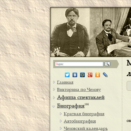
М
л
Главная
Викторина по Чехову
Афиша спектаклей
166
Биография
Краткая биография
о
Автобиография
Чеховский календарь