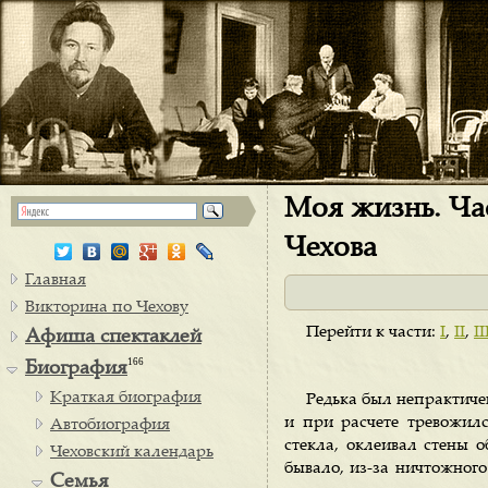
Моя жизнь. Час
Чехова
Главная
Викторина по Чехову
Перейти к части:
I
,
II
,
II
Афиша спектаклей
166
Биография
Краткая биография
Редька был непрактиче
и при расчете тревожилс
Автобиография
стекла, оклеивал стены 
Чеховский календарь
бывало, из-за ничтожного
Семья