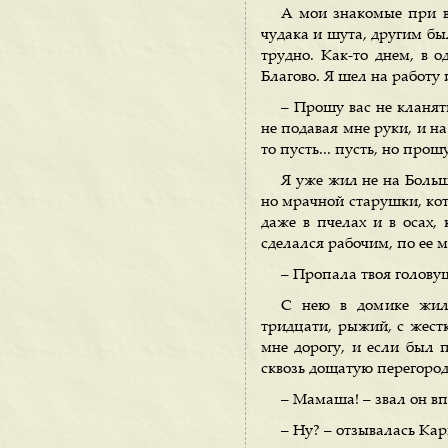
А мои знакомые при в
чудака и шута, другим был
трудно. Как-то днем, в 
Благово. Я шел на работу 
– Прошу вас не кланят
не подавая мне руки, и на
то пусть... пусть, но прош
Я уже жил не на Больш
но мрачной старушки, кото
даже в пчелах и в осах,
сделался рабочим, по ее 
– Пропала твоя головуш
С нею в домике жил
тридцати, рыжий, с жестк
мне дорогу, и если был 
сквозь дощатую перегород
– Мамаша! – звал он вп
– Ну? – отзывалась Ка