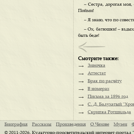
– Сестра, дорогая моя,
Пойми!
– Я знаю, что по совест
– Ох, батюшки! – вздых
быть беде!
Смотрите также:
Зиночка
Аттестат
Брак по расчёту
В номерах
Письма за 1896 год
С. Д. Балухатый "Хро
Скрипка Ротшильда
Биография
Рассказы
Произведения
О Чехове
Музеи
© 2011-2026, Культурно-просветительский интернет-портал 