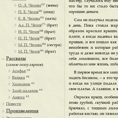
мастер, случалось ему ин
157
О. Л. Чехова
(жена)
что бы то ни стало быть
201
хорошие деньги.
П. Е. Чехов
(отец)
191
Е. Я. Чехова
(мать)
Сам он получал издельн
171
Ал. П. Чехов
(брат)
в день. Пока стояла жа
образом красили крыши.
168
Н. П. Чехов
(брат)
плите, а когда надевал в
165
И. П. Чехов
(брат)
привык, и все пошло как 
163
М. П. Чехова
(сестра)
неизбежен и которые раб
161
М. П. Чехов
(брат)
труда и даже никогда не у
Рассказы
себя ломовиком, все боле
облегчало мне жизнь, изб
(
самое популярное
)
5.0
Агафья
В первое время все зани
4.6
Ванька
ходить босиком, – а это ч
и когда на улице падала 
4.5
Хамелеон
свое платье. А главное, я 
4.4
Злой мальчик
4.3
Окраска крыш, особенн
Анюта
этою грубой, скучной раб
Повести
брючках, с тощими лило
Произведения
работая кистью, он тяжело