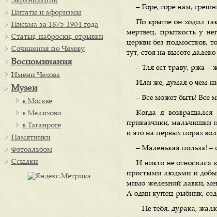
Экранизации
– Горе, горе нам, греш
Цитаты и афоризмы
По крыше он ходил так 
Письма за 1875-1904 года
мертвец, прыткость у не
Статьи, наброски, отрывки
церкви без подмостков, т
Сочинения по Чехову
тут, стоя на высоте далек
Воспоминания
– Тля ест траву, ржа – 
Имени Чехова
Или же, думая о чем-ни
Музеи
– Все может быть! Все 
в Москве
Когда я возвращался 
в Мелихово
приказчики, мальчишки и 
в Таганроге
и это на первых порах во
Памятники
– Маленькая польза! – 
Фотоальбом
Ссылки
И никто не относился к
простыми людьми и добыва
мимо железной лавки, мен
А один купец-рыбник, седо
– Не тебя, дурака, жал