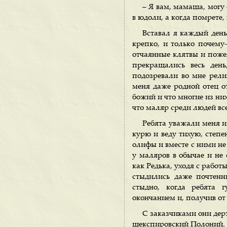
– Я вам, мамаша, могу 
в юдоли, а когда помрете,
Вставал я каждый день
крепко, и только почему
отчаянные клятвы и пожел
прекращались весь ден
подозревали во мне рели
меня даже родной отец от
божий и что многие из них
что маляр среди людей все
Ребята уважали меня и 
курю и веду тихую, степе
олифы и вместе с ними не
у маляров в обычае и не 
как Редька, уходя с работ
стыдились даже почтенн
стыдно, когда ребята 
окончанием и, получив от
С заказчиками они дер
шекспировский Полоний.