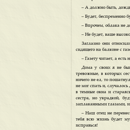
– А должно быть, дождь 
– Будет, беспременно б
– Впрочем, облака не д
– Не будет, ваше высоко
Заглазно они относили
сидящего на балконе с газ
– Газету читает, а есть 
Дома у своих я не быв
тревожные, в которых сес
ничего не ел, то пошатнул
не мог спать и, случалос
в темные окна и стараяс
сестра, но украдкой, бу
заплаканными глазами, и 
– Наш отец не перенесе
тебя всю жизнь будет м
исправься!