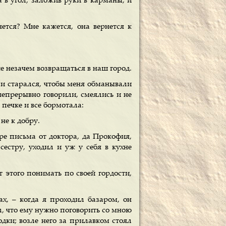
а в угол, заложив руки в карманы, и
ется? Мне кажется, она вернется к
же незачем возвращаться в наш город.
я и старался, чтобы меня обманывали
непрерывно говорили, смеялись и не
 печке и все бормотала:
 не к добру.
ре письма от доктора, да Прокофия,
сестру, уходил и уж у себя в кухне
т этого понимать по своей гордости,
х, – когда я проходил базаром, он
ил, что ему нужно поговорить со мною
одки; возле него за прилавком стоял