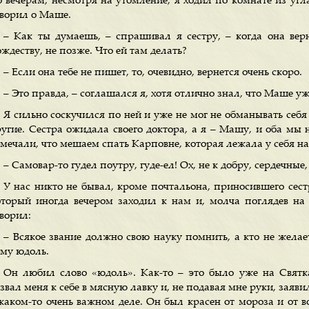
о вечерам, несмотря на утомление, я ходил по комнате из угл
оворил о Маше.
– Как ты думаешь, – спрашивал я сестру, – когда она верн
ждеству, не позже. Что ей там делать?
– Если она тебе не пишет, то, очевидно, вернется очень скоро.
– Это правда, – соглашался я, хотя отлично знал, что Маше у
Я сильно соскучился по ней и уже не мог не обманывать себ
ругие. Сестра ожидала своего доктора, а я – Машу, и оба мы 
мечали, что мешаем спать Карповне, которая лежала у себя на
– Самовар-то гудел поутру, гуде-ел! Ох, не к добру, сердечные,
У нас никто не бывал, кроме почтальона, приносившего сест
оторый иногда вечером заходил к нам и, молча поглядев на 
ворил:
– Всякое звание должно свою науку помнить, а кто не желае
ому юдоль.
Он любил слово «юдоль». Как-то – это было уже на Святка
звал меня к себе в мясную лавку и, не подавая мне руки, заяв
 каком-то очень важном деле. Он был красен от мороза и от в