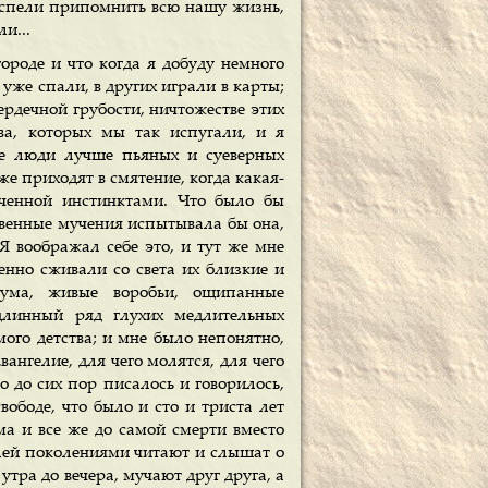
 успели припомнить всю нашу жизнь,
и...
ороде и что когда я добуду немного
 уже спали, в других играли в карты;
ердечной грубости, ничтожестве этих
тва, которых мы так испугали, и я
ые люди лучше пьяных и суеверных
е приходят в смятение, когда какая-
иченной инстинктами. Что было бы
ственные мучения испытывала бы она,
Я воображал себе это, и тут же мне
нно сживали со света их близкие и
 ума, живые воробьи, ощипанные
линный ряд глухих медлительных
ого детства; и мне было непонятно,
ангелие, для чего молятся, для чего
 до сих пор писалось и говорилось,
вободе, что было и сто и триста лет
ма и все же до самой смерти вместо
елей поколениями читают и слышат о
 утра до вечера, мучают друг друга, а