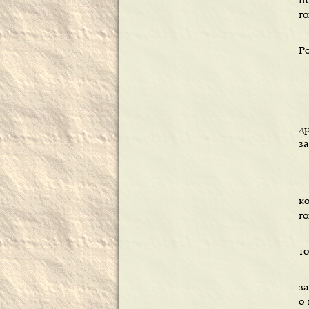
п
г
Ро
д
за
к
го
т
за
о