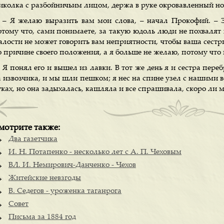
иколка с разбойничьим лицом, держа в руке окровавленный н
– Я желаю выразить вам мои слова, – начал Прокофий. – Э
отому что, сами понимаете, за такую юдоль люди не похвалят 
алости не может говорить вам неприятности, чтобы ваша сестр
о причине своего положения, а я больше не желаю, потому что 
Я понял его и вышел из лавки. В тот же день я и сестра переб
а извозчика, и мы шли пешком; я нес на спине узел с нашими в
уках, но она задыхалась, кашляла и все спрашивала, скоро ли 
мотрите также:
Два газетчика
И. Н. Потапенко - несколько лет с А. П. Чеховым
ВЛ. И. Немирович-Данченко - Чехов
Житейские невзгоды
В. Седегов - уроженка таганрога
Совет
Письма за 1884 год