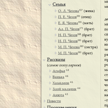
м
Семья
м
157
О. Л. Чехова
(жена)
201
П. Е. Чехов
(отец)
де
191
Е. Я. Чехова
(мать)
мы
171
Ал. П. Чехов
(брат)
п
с
168
Н. П. Чехов
(брат)
к
165
И. П. Чехов
(брат)
н
163
М. П. Чехова
(сестра)
т
161
М. П. Чехов
(брат)
р
Рассказы
п
р
(
самое популярное
)
м
5.0
Агафья
с
4.6
Ванька
че
4.5
Хамелеон
ч
4.4
Злой мальчик
е
4.3
Анюта
н
«
Повести
пр