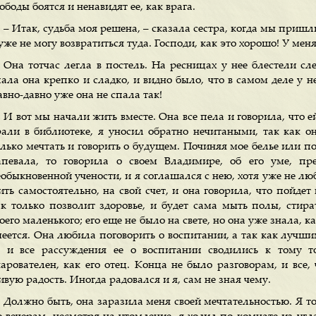
ободы боятся и ненавидят ее, как врага.
– Итак, судьба моя решена, – сказала сестра, когда мы пришли
уже не могу возвратиться туда. Господи, как это хорошо! У меня
Она тотчас легла в постель. На ресницах у нее блестели сл
ала она крепко и сладко, и видно было, что в самом деле у не
вно-давно уже она не спала так!
И вот мы начали жить вместе. Она все пела и говорила, что е
рали в библиотеке, я уносил обратно нечитаными, так как он
олько мечтать и говорить о будущем. Починяя мое белье или п
апевала, то говорила о своем Владимире, об его уме, пре
обыкновенной учености, и я соглашался с нею, хотя уже не люб
ить самостоятельно, на свой счет, и она говорила, что пойде
ак только позволит здоровье, и будет сама мыть полы, стир
оего маленького; его еще не было на свете, но она уже знала, ка
меется. Она любила поговорить о воспитании, а так как лучши
о и все рассуждения ее о воспитании сводились к тому 
чарователен, как его отец. Конца не было разговорам, и все,
вую радость. Иногда радовался и я, сам не зная чему.
Должно быть, она заразила меня своей мечтательностью. Я то