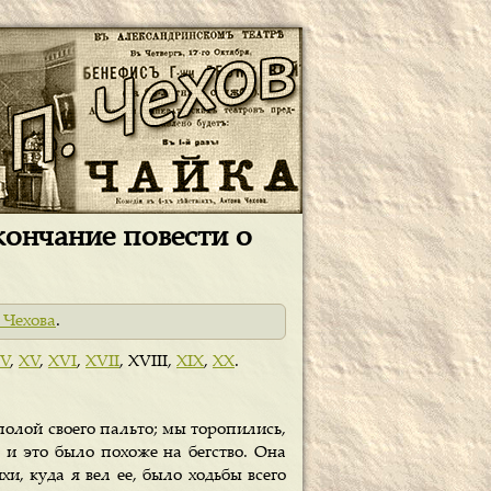
кончание повести о
 Чехова
.
IV
,
XV
,
XVI
,
XVII
, XVIII,
XIX
,
XX
.
полой своего пальто; мы торопились,
 и это было похоже на бегство. Она
и, куда я вел ее, было ходьбы всего