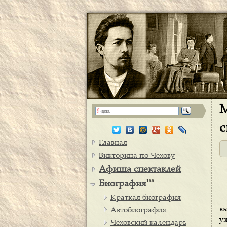
М
с
Главная
Викторина по Чехову
Афиша спектаклей
166
Биография
Краткая биография
в
Автобиография
у
Чеховский календарь