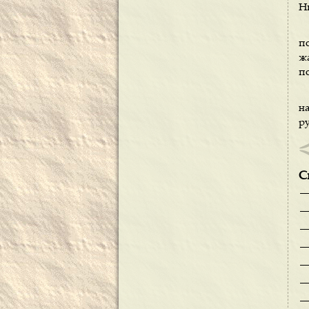
Н
п
ж
п
н
р
С