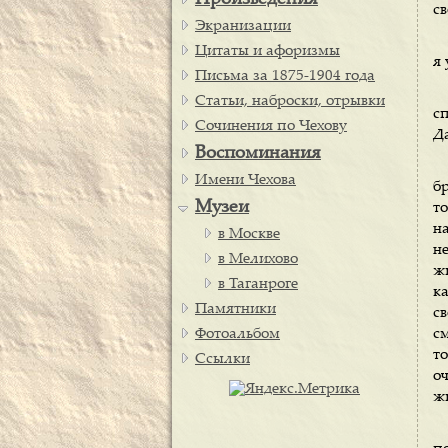
Произведения
св
Экранизации
Цитаты и афоризмы
я 
Письма за 1875-1904 года
Статьи, наброски, отрывки
сп
Сочинения по Чехову
Да
Воспоминания
Имени Чехова
б
Музеи
т
н
в Москве
не
в Мелихово
ж
в Таганроге
к
Памятники
св
Фотоальбом
с
т
Ссылки
о
жи