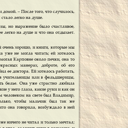
 домой. – После того, что случилось,
 стало легко на душе.
езы, но выражение было счастливое,
е легко на душе и что она отдыхает.
й очень хорошо, и книги, которые мы
а уже не могла читать; ей хотелось
омогая Карповне около печки, она то
красных манерах, доброте, об его
ил ее доктора. Ей хотелось работать,
т в учительницы или в фельдшерицы,
ать белье. Она уже страстно любила
кие у него глаза, какие руки и как он
м человеком на свете был Владимир,
только, чтобы мальчик был так же
 что она говорила, возбуждало в ней
же ничего не читал и только мечтал;