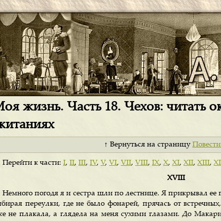
оя жизнь. Часть 18. Чехов: читать о
китаниях
↑ Вернуться на страницу
Повести
Перейти к части:
I
,
II
,
III
,
IV
,
V
,
VI
,
VII
,
VIII
,
IX
,
X
,
XI
,
XII
,
XIII
,
X
XVIII
Немного погодя я и сестра шли по лестнице. Я прикрывал ее 
ыбирая переулки, где не было фонарей, прячась от встречных,
же не плакала, а глядела на меня сухими глазами. До Макарих