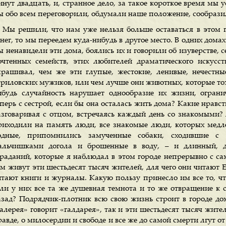
инут двадцать, и, странное дело, за такое короткое время мы
ы обо всем переговорили, обдумали наше положение, сообразил
Мы решили, что нам уже нельзя больше оставаться в этом г
нег, то мы переедем куда-нибудь в другое место. В одних домах
 ненавидели эти дома, боялись их и говорили об изуверстве, с
очтенных семейств, этих любителей драматического искусс
прашивал, чем же эти глупые, жестокие, ленивые, нечестн
уриловских мужиков, или чем лучше они животных, которые тож
ибудь случайность нарушает однообразие их жизни, огран
еперь с сестрой, если бы она осталась жить дома? Какие нрав
азговаривая с отцом, встречаясь каждый день со знакомыми? 
риходили на память люди, все знакомые люди, которых медле
одные, припомнились замученные собаки, сходившие с
альчишками догола и брошенные в воду, – и длинный, д
траданий, которые я наблюдал в этом городе непрерывно с сам
м живут эти шестьдесят тысяч жителей, для чего они читают Ев
итают книги и журналы. Какую пользу принесло им все то, что
сли у них все та же душевная темнота и то же отвращение к с
азад? Подрядчик-плотник всю свою жизнь строит в городе до
галерея» говорит «галдарея», так и эти шестьдесят тысяч жит
авде, о милосердии и свободе и все же до самой смерти лгут от