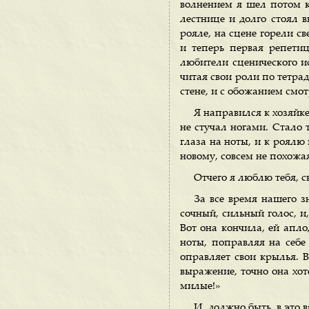
волнением я шел потом к
лестнице и долго стоял в
рояле, на сцене горели св
и теперь первая репети
любители сценического ис
читая свои роли по тетра
стене, и с обожанием смо
Я направился к хозяйке
не стучал ногами. Стало 
глаза на ноты, и к роялю
новому, совсем не похожа
Отчего я люблю тебя, с
За все время нашего з
сочный, сильный голос, и
Вот она кончила, ей апло
ноты, поправляя на себе 
оправляет свои крылья. 
выражение, точно она хот
милые!»
И, должно быть, в это 