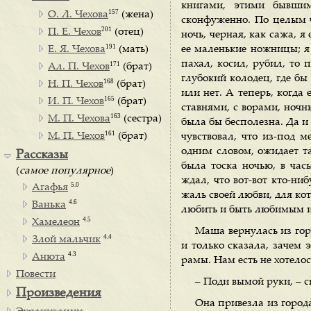
книгами, этими бывши
157
О. Л. Чехова
(жена)
сконфуженно. По целым ча
201
П. Е. Чехов
(отец)
ночь, черная, как сажа, я
191
Е. Я. Чехова
(мать)
ее маленькие ножницы; я 
пахал, косил, рубил, то 
171
Ал. П. Чехов
(брат)
глубокий колодец, где бы 
168
Н. П. Чехов
(брат)
или нет. А теперь, когда
165
И. П. Чехов
(брат)
ставнями, с ворами, ночн
163
М. П. Чехова
(сестра)
была бы бесполезна. Да и 
161
М. П. Чехов
(брат)
чувствовал, что из-под м
одним словом, ожидает та
Рассказы
была тоска ночью, в час
(
самое популярное
)
ждал, что вот-вот кто-ни
5.0
Агафья
жаль своей любви, для кот
4.6
Ванька
любить и быть любимым и 
4.5
Хамелеон
Маша вернулась из горо
4.4
Злой мальчик
и только сказала, зачем 
4.3
Анюта
рамы. Нам есть не хотело
Повести
– Поди вымой руки, – с
Произведения
Она привезла из город