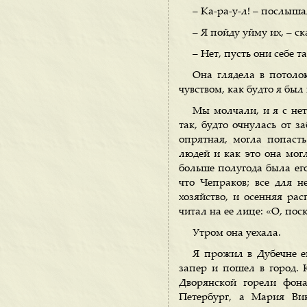
– Ка-ра-у-л! – послыша
– Я пойду уйму их, – ск
– Нет, пусть они себе 
Она глядела в потолок
чувством, как будто я был
Мы молчали, и я с нет
так, будто очнулась от з
опрятная, могла попаст
людей и как это она могл
больше полугода была его
что Чепраков; все для 
хозяйство, и осенняя рас
читал на ее лице: «О, пос
Утром она уехала.
Я прожил в Дубечне е
запер и пошел в город. 
Дворянской горели фона
Петербург, а Мария Ви