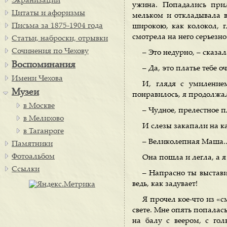
Экранизации
ужина. Попадались при
Цитаты и афоризмы
мельком и откладывала в 
Письма за 1875-1904 года
широкою, как колокол, 
смотрела на него серьезно
Статьи, наброски, отрывки
Сочинения по Чехову
– Это недурно, – сказал
Воспоминания
– Да, это платье тебе оч
Имени Чехова
И, глядя с умиление
Музеи
понравилось, я продолжа
в Москве
– Чудное, прелестное 
в Мелихово
И слезы закапали на к
в Таганроге
– Великолепная Маша...
Памятники
Фотоальбом
Она пошла и легла, а я
Ссылки
– Напрасно ты выстави
ведь, как задувает!
Я прочел кое-что из «
свете. Мне опять попалась
на балу с веером, с го