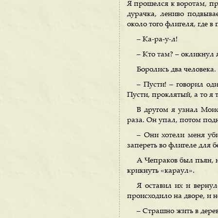
Я прошелся к воротам, пр
дурачка, лениво подвыва
около того флигеля, где 
– Ка-ра-у-л!
– Кто там? – окликнул 
Боролись два человека.
– Пусти! – говорил од
Пусти, проклятый, а то я 
В другом я узнал Мои
раза. Он упал, потом подн
– Они хотели меня уб
запереть во флигеле для б
А Чепраков был пьян, н
крикнуть «караул».
Я оставил их и вернул
происходило на дворе, и н
– Страшно жить в дерев