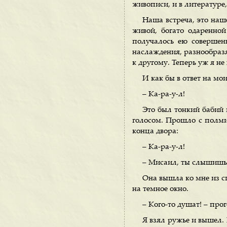
живописи, и в литературе
Наша встреча, это наш
живой, богато одаренно
получалось ею совершен
наслаждения, разнообразя
к другому. Теперь уж я не
И как бы в ответ на мо
– Ка-ра-у-л!
Это был тонкий бабий г
голосом. Прошло с полмин
конца двора:
– Ка-ра-у-л!
– Мисаил, ты слышишь?
Она вышла ко мне из с
на темное окно.
– Кого-то душат! – про
Я взял ружье и вышел. 