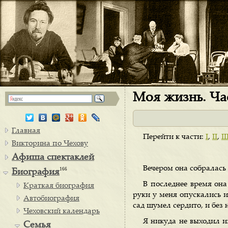
Моя жизнь. Час
Главная
Перейти к части:
I
,
II
,
II
Викторина по Чехову
Афиша спектаклей
Вечером она собралась 
166
Биография
В последнее время она 
Краткая биография
руки у меня опускались 
Автобиография
сад шумел сердито, и без 
Чеховский календарь
Я никуда не выходил из
Семья