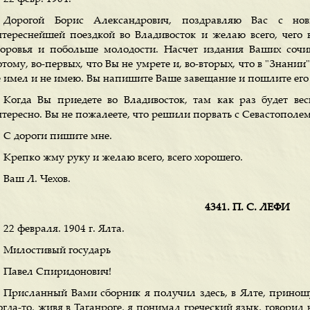
Дорогой Борис Александрович, поздравляю Вас с нов
нтереснейшей поездкой во Владивосток и желаю всего, чего 
доровья и побольше молодости. Насчет издания Ваших соч
тому, во-первых, что Вы не умрете и, во-вторых, что в "Знани
е имел и не имею. Вы напишите Ваше завещание и пошлите его 
Когда Вы приедете во Владивосток, там как раз будет вес
нтересно. Вы не пожалеете, что решили порвать с Севастополем
С дороги пишите мне.
Крепко жму руку и желаю всего, всего хорошего.
Ваш Л. Чехов.
4341. П. С. ЛЕФИ
22 февраля. 1904 г. Ялта.
Милостивый государь
Павел Спиридонович!
Присланный Вами сборник я получил здесь, в Ялте, принош
гда-то, живя в Таганроге, я понимал греческий язык, говорил 