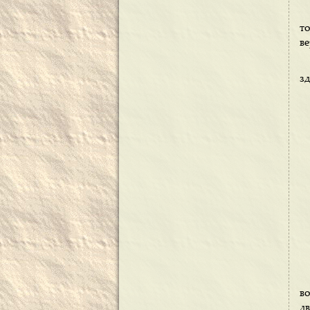
т
ве
зд
в
д