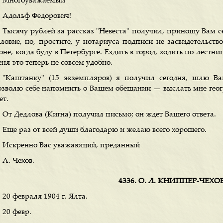
Многоуважаемый
Адольф Федорович!
Тысячу рублей за рассказ "Невеста" получил, приношу Вам 
словие, но, простите, у нотариуса подписи не засвидетельств
не, когда буду в Петербурге. Ездить в город, ходить по лестн
ня это теперь не совсем удобно.
"Каштанку" (15 экземпляров) я получил сегодня, шлю Вам
озволю себе напомнить о Вашем обещании — выслать мне геогр
ет.
От Дедлова (Кигна) получил письмо; он ждет Вашего ответа.
Еще раз от всей души благодарю и желаю всего хорошего.
Искренно Вас уважающий, преданный
А. Чехов.
4336. О. Л. КНИППЕР-ЧЕХ
20 февраля 1904 г. Ялта.
20 февр.