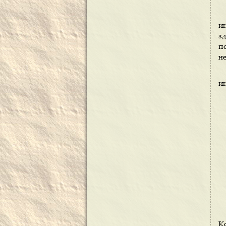
и
з
по
н
и
Ко