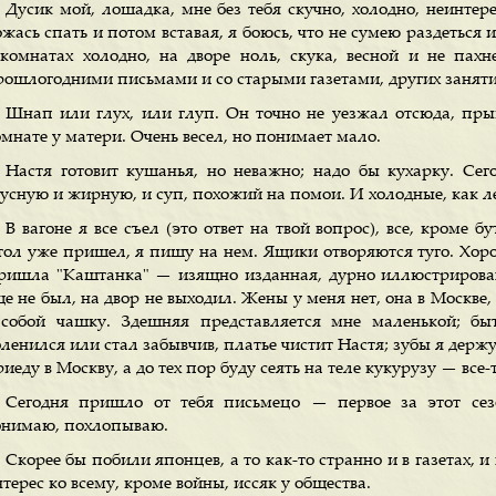
Дусик мой, лошадка, мне без тебя скучно, холодно, неинтере
жась спать и потом вставая, я боюсь, что не сумею раздеться и
 комнатах холодно, на дворе ноль, скука, весной и не пахн
рошлогодними письмами и со старыми газетами, других заняти
Шнап или глух, или глуп. Он точно не уезжал отсюда, прыг
мнате у матери. Очень весел, но понимает мало.
Настя готовит кушанья, но неважно; надо бы кухарку. Сег
кусную и жирную, и суп, похожий на помои. И холодные, как л
В вагоне я все съел (это ответ на твой вопрос), все, кроме 
тол уже пришел, я пишу на нем. Ящики отворяются туго. Хор
ришла "Каштанка" — изящно изданная, дурно иллюстрирован
е не был, на двор не выходил. Жены у меня нет, она в Москве,
 собой чашку. Здешняя представляется мне маленькой; б
ленился или стал забывчив, платье чистит Настя; зубы я держу 
иеду в Москву, а до тех пор буду сеять на теле кукурузу — все
Сегодня пришло от тебя письмецо — первое за этот сезо
бнимаю, похлопываю.
Скорее бы побили японцев, а то как-то странно и в газетах, и 
терес ко всему, кроме войны, иссяк у общества.