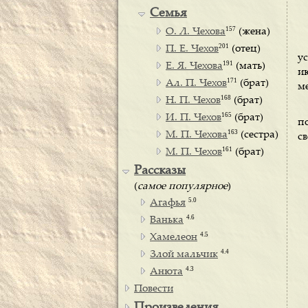
Семья
157
О. Л. Чехова
(жена)
201
П. Е. Чехов
(отец)
у
191
Е. Я. Чехова
(мать)
ию
171
Ал. П. Чехов
(брат)
ме
168
Н. П. Чехов
(брат)
165
И. П. Чехов
(брат)
п
163
М. П. Чехова
(сестра)
св
161
М. П. Чехов
(брат)
Рассказы
(
самое популярное
)
5.0
Агафья
4.6
Ванька
4.5
Хамелеон
4.4
Злой мальчик
4.3
Анюта
Повести