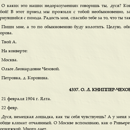
О каких это наших недоразумениях говоришь ты, дуся? Ко
обой! В этот приезд мы прожили с тобой необыкновенно, зам
рнувшийся с похода. Радость моя, спасибо тебе за то, что ты т
Пиши мне, а то по обыкновению буду колотить. Целую, об
орова.
Твой А.
На конверте:
Москва.
Ольге Леонардовне Чеховой.
Петровка, д. Коровина.
4337. О. Л. КНИППЕР-ЧЕХ
21 февраля 1904 г. Ялта.
22 февр.
Дуся, немецкая лошадка, как ты себя чувствуешь? А у меня 
ообще климат отчаянный. О Москве вспоминаю, как о Ривьере
ворняжкой. Много лает.