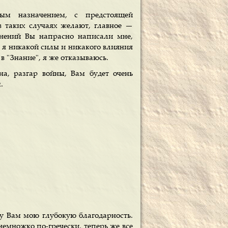
ым назначением, с предстоящей
в таких случаях желают, главное —
инений Вы напрасно написали мне,
и" я никакой силы и никакого влияния
в "Знание", я же отказываюсь.
на, разгар войны, Вам будет очень
.
у Вам мою глубокую благодарность.
немножко по-гречески, теперь же все