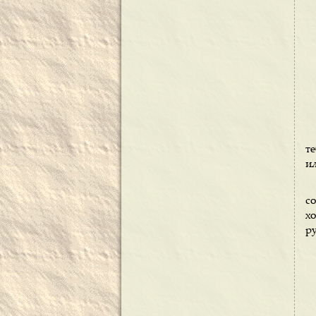
т
и
с
х
ру