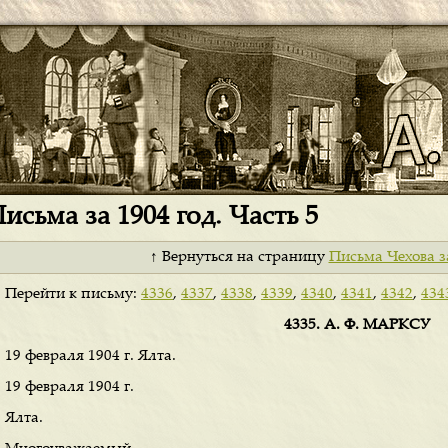
исьма за 1904 год. Часть 5
↑ Вернуться на страницу
Письма Чехова з
Перейти к письму:
4336
,
4337
,
4338
,
4339
,
4340
,
4341
,
4342
,
434
4335. А. Ф. МАРКСУ
19 февраля 1904 г. Ялта.
19 февраля 1904 г.
Ялта.