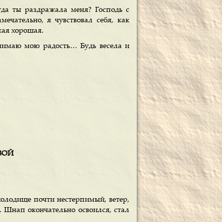
гда ты раздражала меня? Господь с
ечательно, я чувствовал себя, как
акая хорошая.
нимаю мою радость… Будь весела и
ОВОЙ
холодище почти нестерпимый, ветер,
. Шнап окончательно освоился, стал