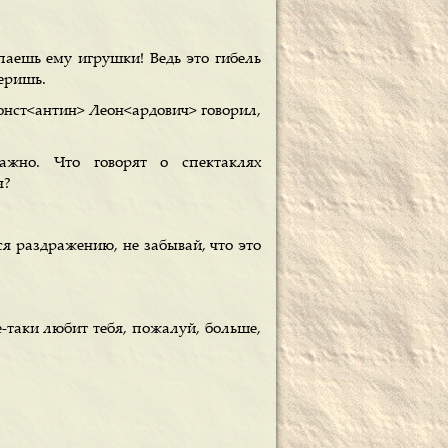
паешь ему игрушки! Ведь это гибель
веришь.
Конст<антин> Леон<ардович> говорил,
ажно. Что говорят о спектаклях
я?
ся раздражению, не забывай, что это
.
се-таки любит тебя, пожалуй, больше,