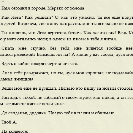
Был сегодня в городе. Мерзко от холода.
Как Лева? Как решили? О, как это ужасно, ты все еще поку
я детей. Впрочем, сие пишу напрасно, мне ты все равно не по
Ты пишешь, что Лева вертится, бегает. Как же это так? Ведь 
о у него отнялись ноги; в одном из писем к тебе я читал.
Спать мне скучно, без тебя мне живется вообще нев
омиссаржевской? Бываешь ли ты? А какие у вас сборы, дуся мо
Здесь о войне говорят черт знает что.
Лулу тебя раздражает, но ты, дуся моя хорошая, не поддавай
ольная женщина.
Вещи мои еще не пришли. Письмо это пишу за новым столом
Господь с тобой, не забывай о своем муже; как никак, а он в
м все вместе взятые остальные.
До свиданья, дудочка. Целую тебя в плечи и обнимаю.
Твой А.
На конверте: