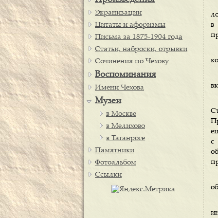
Произведения
Экранизации
ло
Цитаты и афоризмы
в
п
Письма за 1875-1904 года
Статьи, наброски, отрывки
ко
Сочинения по Чехову
Воспоминания
в
Имени Чехова
Музеи
С
в Москве
П
в Мелихово
ещ
в Таганроге
с
Памятники
об
пр
Фотоальбом
Ссылки
о
ин