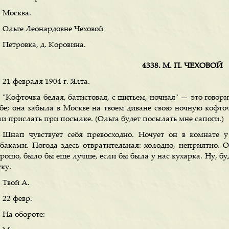
Москва.
Ольге Леонардовне Чеховой
Петровка, д. Коровина.
4338. М. П. ЧЕХОВОЙ
21 февраля 1904 г. Ялта.
"Кофточка белая, батистовая, с шитьем, ночная" — это говори
ебе; она забыла в Москве на твоем диване свою ночную кофточ
ли прислать при посылке. (Ольга будет посылать мне сапоги.)
Шнап чувствует себя превосходно. Ночует он в комнате у
обаками. Погода здесь отвратительная: холодно, неприятно. О
орошо, было бы еще лучше, если бы была у нас кухарка. Ну, б
ку.
Твой А.
22 февр.
На обороте: