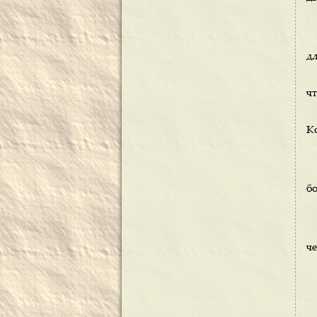
дл
чт
К
б
че