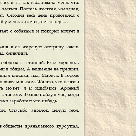
сно, и ты так избаловала меня, что,
 одеться. Постель жесткая, холодная,
ет. Сегодня весь день провозился с
й у меня, кажется, нет теперь…
ает с собаками и покорно ночует в
одня я ел жареную осетрину, очень
ед, блинчики.
бутерброда с ветчиной. Ехал хорошо…
ош в общем, А вещи еще не пришли.
ная книжка, изд. Маркса. В городе
 я живу монахом. Жалею, что не взял
ыть может, я и ошибаюсь. Арсений
в чистоте. В баню пойду в мае, когда
-таки заработаю что-нибудь.
н. Спасибо, ангелок, целую тебя,
в обществе; вранья много, курс упал,