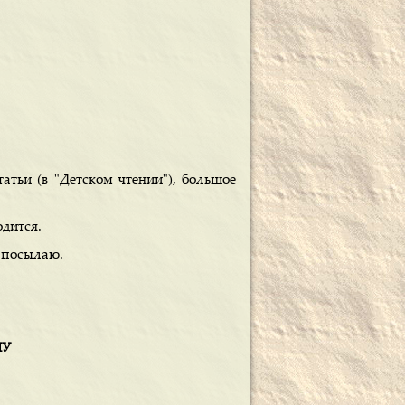
атьи (в "Детском чтении"), большое
дится.
е посылаю.
МУ