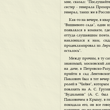
мне, сказал: "Послушайте
сестер - генерала Прозор
генерал, таких же в России
Как-то на вечере, в ква
"Вишневого сада", один из
появлялся в комнате, гд
оттуда слушавшим поэта. 
наклонился к нам, сид
продекламировал из Лермо
осталось".
Между прочим, в ту са
знакомый, московский ли
на даче, в Петровско-Раз
прийти в сад Лентовског
Павлович был в тот вечер
ролей в "Чайке", которым
повлиять на А. С. Грузи
"Будильник" (А. С. был
Павловичем в Крыму, в го
покидала его, он все гов