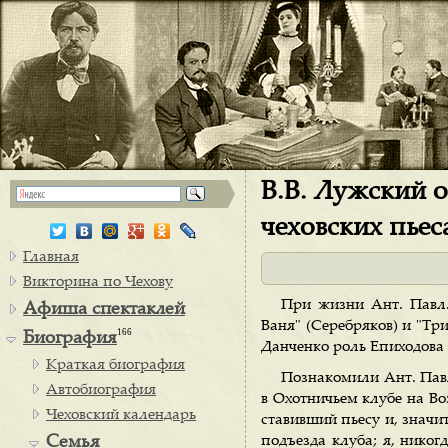
В.В. Лужский о
чеховских пьес
Главная
Викторина по Чехову
При жизни Ант. Павл. 
Афиша спектаклей
Ваня" (Серебряков) и "Тр
166
Биография
Данченко роль Епиходова 
Краткая биография
Познакомили Ант. Павл.
Автобиография
в Охотничьем клубе на Во
Чеховский календарь
ставивший пьесу и, значит
Семья
подъезда клуба; я, никог