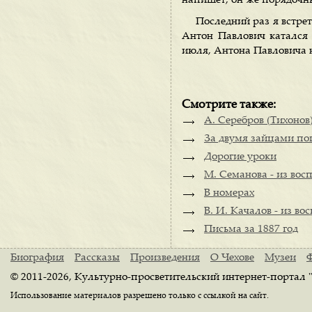
напишет, он же порядочны
Последний раз я встрет
Антон Павлович катался 
июля, Антона Павловича н
Смотрите также:
А. Серебров (Тихонов)
За двумя зайцами по
Дорогие уроки
М. Семанова - из вос
В номерах
В. И. Качалов - из в
Письма за 1887 год
Биография
Рассказы
Произведения
О Чехове
Музеи
© 2011-2026, Культурно-просветительский интернет-портал 
Использование материалов разрешено только с ссылкой на сайт.