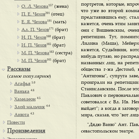
портретов, которые, впро
157
О. Л. Чехова
(жена)
что уже во второй комн
201
П. Е. Чехов
(отец)
представившись ему, стал
191
Е. Я. Чехова
(мать)
кажется, очень этим заин
171
Ал. П. Чехов
(брат)
они с Вишневским, очен
168
репетиции. Тут, помнит
Н. П. Чехов
(брат)
Лилина (Маша), Мейерхо
165
И. П. Чехов
(брат)
кажется, Судьбинин, кот
163
М. П. Чехова
(сестра)
нибудь путаю, но распред
161
М. П. Чехов
(брат)
названных лиц, на репет
Рассказы
общества г-жа Дестомб,
"Антигоны", супруга зав
(
самое популярное
)
проиграли на репетиции 
5.0
Агафья
Станиславским. После это
4.6
Ванька
Павлович о первоначальн
4.5
Хамелеон
советовался с Вл. Ив. Не
4.4
Злой мальчик
выйдет"; а когда я загов
4.3
Анюта
мира, сказав, что "вот лиц
Повести
"Дядю Ваню" Ант. Павл
Произведения
севастопольском театре.