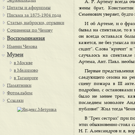
Экранизации
А. Р. Артему всегда оч
Цитаты и афоризмы
жены брат, Константин
Семенович уверяет, будто
Письма за 1875-1904 года
Статьи, наброски, отрывки
И об Артеме, и о фраз
бывал на спектакле, то в
Сочинения по Чехову
он всегда оставался бол
Воспоминания
кажется, не без умысла пи
Имени Чехова
сидит". Слова "кричит" и
Музеи
случалось на спектакле
Артема, Ант. Павл. необы
в Москве
в Мелихово
Первые представления 
следующего сезона на ре
в Таганроге
сцену пожара в III акт
Памятники
подробно, с остановками 
Фотоальбом
было не менее трех, ка
Ссылки
последнем монологе Анд
публике!" Жил тогда Чехо
В "Трех сестрах" при п
этих обыкновенно стоял с
Н. Г. Александров и я, в