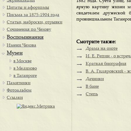
Экранизации
1882 года. Суета улиц, з
яркую картину жизни мо
Цитаты и афоризмы
свидетелем дружеской 
Письма за 1875-1904 года
провинциальном Таганрог
Статьи, наброски, отрывки
Сочинения по Чехову
Воспоминания
Смотрите также:
Имени Чехова
Драма на охоте
Музеи
И. Е. Репин - о встре
в Москве
Краткая биография
в Мелихово
В. А. Гиляровский - 
в Таганроге
Дачники
Памятники
В бане
Фотоальбом
Степь
Ссылки