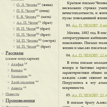
Краткое письмо Чехова
157
О. Л. Чехова
(жена)
нескольких строках уме
201
П. Е. Чехов
(отец)
нечистоплотности, и жите
191
Е. Я. Чехова
(мать)
пульс повседневной жизн
171
Ал. П. Чехов
(брат)
Ал. П. ЧЕХОВУ, 8 но
168
Н. П. Чехов
(брат)
Москва, 1882 год. В п
165
И. П. Чехов
(брат)
литературными амбициям
163
М. П. Чехова
(сестра)
изысканиях. Письмо полн
161
М. П. Чехов
(брат)
жизни и мыслях писателя 
Рассказы
Ал. П. ЧЕХОВУ, 12 н
(
самое популярное
)
В этом письме молодо
5.0
Агафья
юмора и бытовых зарисо
4.6
Ванька
характеристики общих з
4.5
Хамелеон
каждом слове сквозит н
4.4
Злой мальчик
Погрузитесь в эту атм
4.3
искренности.
Анюта
Повести
Ал. П. ЧЕХОВУ, 25 д
Произведения
В письме брату Алекс