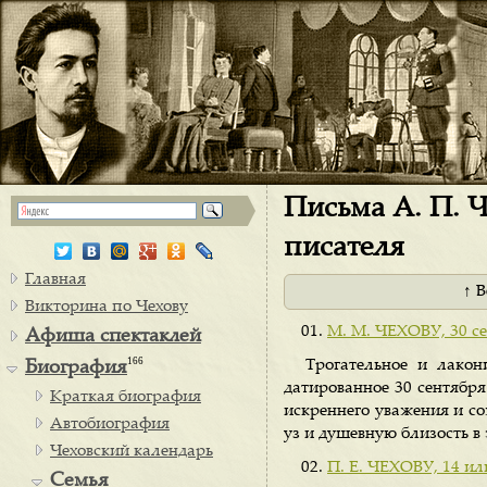
Письма А. П. Ч
писателя
Главная
↑ 
Викторина по Чехову
М. М. ЧЕХОВУ, 30 се
Афиша спектаклей
166
Трогательное и лако
Биография
датированное 30 сентября
Краткая биография
искреннего уважения и со
Автобиография
уз и душевную близость в
Чеховский календарь
П. Е. ЧЕХОВУ, 14 или
Семья