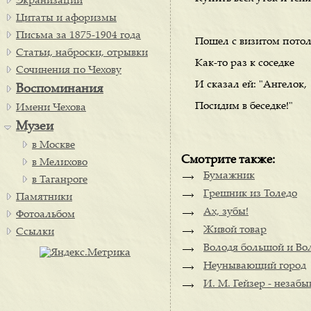
Экранизации
Цитаты и афоризмы
Письма за 1875-1904 года
Пошел с визитом пото
Статьи, наброски, отрывки
Как-то раз к соседке
Сочинения по Чехову
И сказал ей: "Ангелок,
Воспоминания
Посидим в беседке!"
Имени Чехова
Музеи
в Москве
Смотрите также:
в Мелихово
Бумажник
в Таганроге
Грешник из Толедо
Памятники
Ах, зубы!
Фотоальбом
Живой товар
Ссылки
Володя большой и Во
Неунывающий город
И. М. Гейзер - незаб