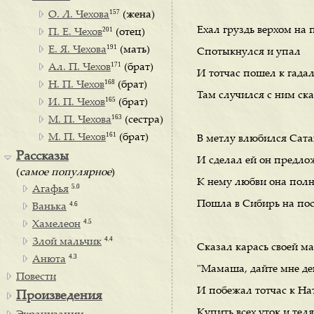
157
О. Л. Чехова
(жена)
Ехал груздь верхом на 
201
П. Е. Чехов
(отец)
191
Е. Я. Чехова
(мать)
Спотыкнулся и упал
171
Ал. П. Чехов
(брат)
И тотчас пошел к гадал
168
Н. П. Чехов
(брат)
Там случился с ним ск
165
И. П. Чехов
(брат)
163
М. П. Чехова
(сестра)
161
М. П. Чехов
(брат)
В метлу влюбился Сат
Рассказы
И сделал ей он предло
(
самое популярное
)
К нему любви она полн
5.0
Агафья
Пошла в Сибирь на пос
4.6
Ванька
4.5
Хамелеон
4.4
Злой мальчик
Сказал карась своей м
4.3
Анюта
"Мамаша, дайте мне де
Повести
И побежал тотчас к Н
Произведения
Купить всех уток и теля