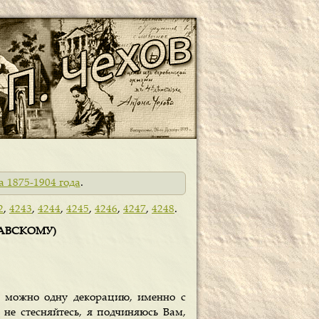
а 1875-1904 года
.
2
,
4243
,
4244
,
4245
,
4246
,
4247
,
4248
.
ЛАВСКОМУ)
ов можно одну декорацию, именно с
 не стесняйтесь, я подчиняюсь Вам,