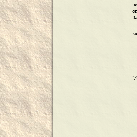
н
о
Ва
кв
"Д