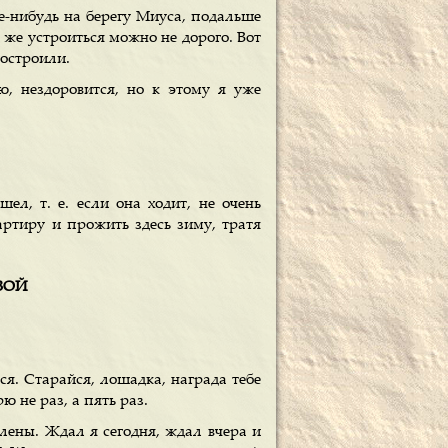
е-нибудь на берегу Миуса, подальше
у же устроиться можно не дорого. Вот
построили.
ю, нездоровится, но к этому я уже
л, т. е. если она ходит, не очень
вартиру и прожить здесь зиму, тратя
ОВОЙ
ся. Старайся, лошадка, награда тебе
 не раз, а пять раз.
ены. Ждал я сегодня, ждал вчера и