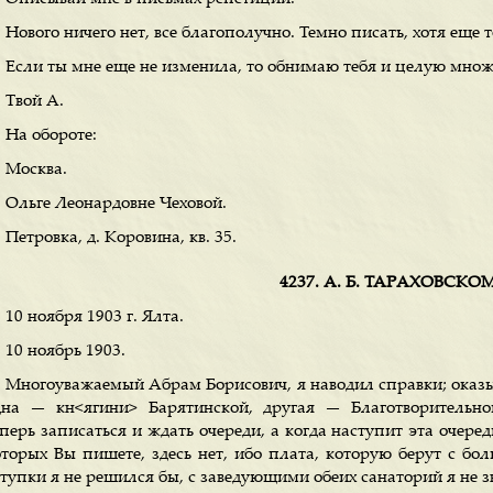
Нового ничего нет, все благополучно. Темно писать, хотя еще т
Если ты мне еще не изменила, то обнимаю тебя и целую множ
Твой А.
На обороте:
Москва.
Ольге Леонардовне Чеховой.
Петровка, д. Коровина, кв. 35.
4237. А. Б. ТАРАХОВСКО
10 ноября 1903 г. Ялта.
10 ноябрь 1903.
Многоуважаемый Абрам Борисович, я наводил справки; оказыва
дна — кн<ягини> Барятинской, другая — Благотворительн
перь записаться и ждать очереди, а когда наступит эта очеред
оторых Вы пишете, здесь нет, ибо плата, которую берут с бол
тупки я не решился бы, с заведующими обеих санаторий я не з