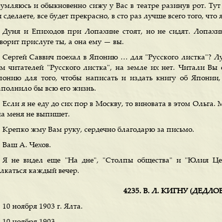
зумляюсь и обыкновенно сижу у Вас в театре разинув рот. Тут
 сделаете, все будет прекрасно, в сто раз лучше всего того, что
Дуня и Епиходов при Лопахине стоят, но не сидят. Лопахин
ворит прислуге ты, а она ему — вы.
Сергей Саввич поехал в Японию … для "Русского листка"? Л
ам читателей "Русского листка", на земле их нет. Читали Вы 
понию для того, чтобы написать и издать книгу об Японии,
аполнило бы всю его жизнь.
Если я не еду до сих пор в Москву, то виновата в этом Ольга. 
на меня не выпишет.
Крепко жму Вам руку, сердечно благодарю за письмо.
Ваш А. Чехов.
Я не видел еще "На дне", "Столпы общества" и "Юлия Цез
олкаться каждый вечер.
4235. В. Л. КИГНУ (ДЕДЛО
10 ноября 1903 г. Ялта.