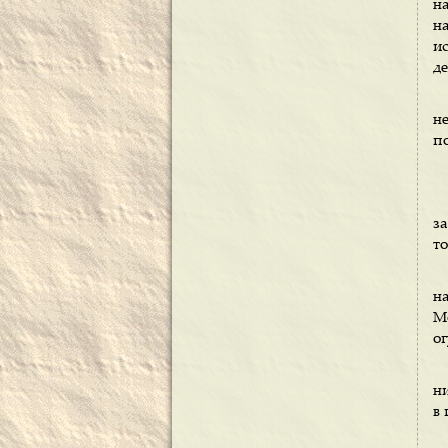
н
н
и
де
н
по
з
то
н
М
о
ни
в 