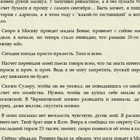
аконец рукой махнул. У бабушки ревматизм, а я без бумаги 
асчет бумаги я прошу с самого сентября… Быть может, я пи
стория с адресом, а в этом году с "какой-то гостиницей" и во
ло.
Скоро в Москву приедет мадам Бонье, привезет с собою ма
еделе, в начале, но теперь стало очевидно, что раньше 20-го
живу solo.
Сегодня погода просто прелесть. Тихо и ясно.
Насчет переводов моей пьесы говори всем, что ты знать ничего
апросы и проч. и проч. Ведь я не могу запретить, пускай пе
лку никакого не будет.
Скажи Сулеру, чтобы он не уезжал, не повидавшись со мной
асчет его хозяйства. Нужно, чтобы он купил себе землю н
осковской. В Черниговской можно разводить и ананасы, да
гурец, даже желтяк, спустить можно.
В моих письмах нет веселости, чувствую, дусик мой. Я раски
чего нет. Твой брат еще в Ялте. Вчера я сообщил по секрету С
последний тираж 25 тысяч; значит, скоро появится об этом в га
Сейчас обедали. Решено было за обедом, что мать поедет в Мо