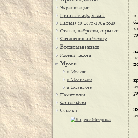
Произведения
Экранизации
Цитаты и афоризмы
и
б
Письма за 1875-1904 года
мн
Статьи, наброски, отрывки
ра
Сочинения по Чехову
Воспоминания
жи
Имени Чехова
п
Музеи
по
в Москве
в Мелихово
к
п
в Таганроге
ра
Памятники
Фотоальбом
ж
Ссылки
п