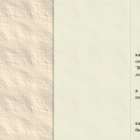
к
с
"
ли
я
г
к
бы