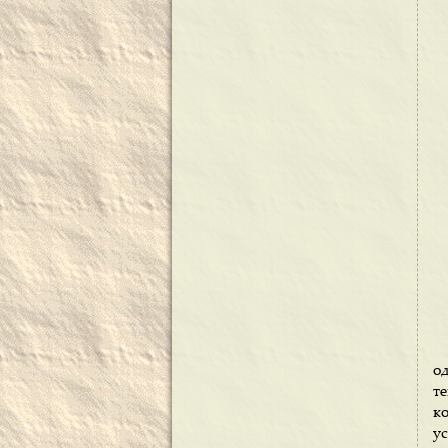
о
те
к
ус