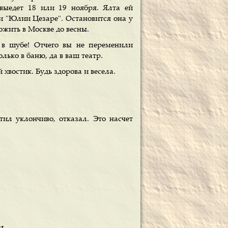
выедет 18 или 19 ноября. Ялта ей
и "Юлии Цезаре". Остановится она у
рожить в Москве до весны.
 в шубе! Отчего вы не переменили
олько в баню, да в ваш театр.
хвостик. Будь здорова и весела.
ил уклончиво, отказал. Это насчет