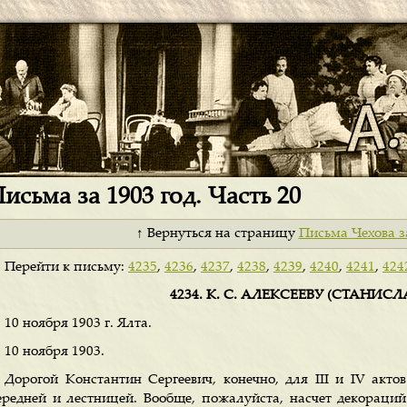
исьма за 1903 год. Часть 20
↑ Вернуться на страницу
Письма Чехова з
Перейти к письму:
4235
,
4236
,
4237
,
4238
,
4239
,
4240
,
4241
,
424
4234. К. С. АЛЕКСЕЕВУ (СТАНИС
10 ноября 1903 г. Ялта.
10 ноября 1903.
Дорогой Константин Сергеевич, конечно, для III и IV акт
ередней и лестницей. Вообще, пожалуйста, насчет декораций