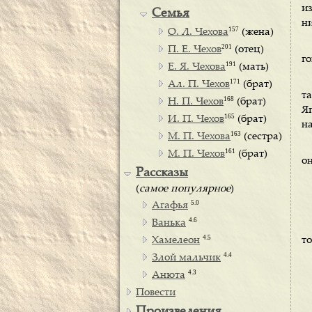
и
Семья
ни
157
О. Л. Чехова
(жена)
201
П. Е. Чехов
(отец)
го
191
Е. Я. Чехова
(мать)
171
Ал. П. Чехов
(брат)
т
168
Н. П. Чехов
(брат)
Я
165
И. П. Чехов
(брат)
н
163
М. П. Чехова
(сестра)
161
М. П. Чехов
(брат)
о
Рассказы
(
самое популярное
)
5.0
Агафья
4.6
Ванька
4.5
Хамелеон
т
4.4
Злой мальчик
4.3
Анюта
Повести