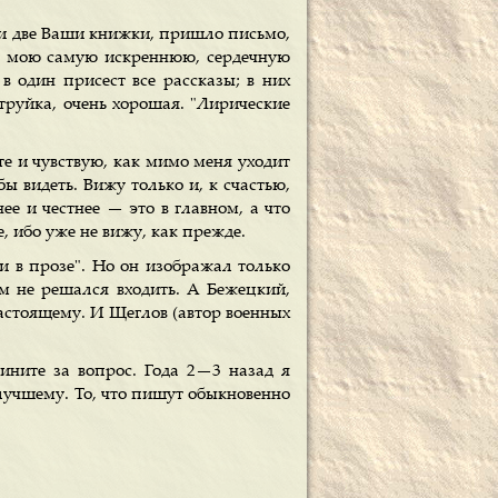
 две Ваши книжки, пришло письмо,
ам мою самую искреннюю, сердечную
в один присест все рассказы; в них
 струйка, очень хорошая. "Лирические
те и чувствую, как мимо меня уходит
ы видеть. Вижу только и, к счастью,
е и честнее — это в главном, а что
е, ибо уже не вижу, как прежде.
и в прозе". Но он изображал только
м не решался входить. А Бежецкий,
настоящему. И Щеглов (автор военных
ините за вопрос. Года 2—3 назад я
 лучшему. То, что пишут обыкновенно