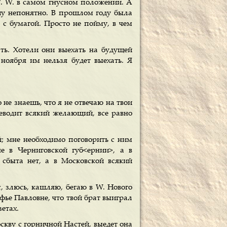
W. W. в самом гнусном положении. А
шу непонятно. В прошлом году была
т с бумагой. Просто не пойму, в чем
ть. Хотели они выехать на будущей
 ноября им нельзя будет выехать. Я
 не знаешь, что я не отвечаю на твои
реводит всякий желающий, все равно
; мне необходимо поговорить с ним
е в Черниговской губ<ернии>, а в
 сбыта нет, а в Московской всякий
с, злюсь, кашляю, бегаю в W. Нового
офье Павловне, что твой брат выиграл
зетах.
скву с горничной Настей, выедет она