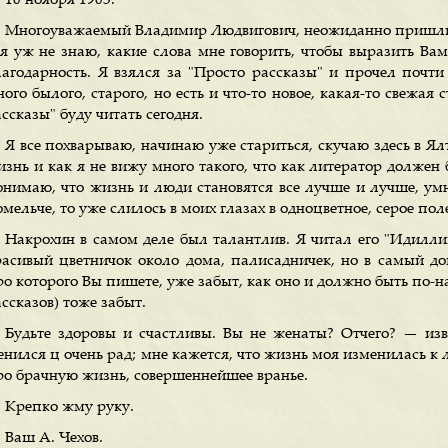
10 ноября 1903.
Многоуважаемый Владимир Людвигович, неожиданно пришли
 я уж не знаю, какие слова мне говорить, чтобы выразить В
лагодарность. Я взялся за "Просто рассказы" и прочел почти 
ого былого, старого, но есть и что-то новое, какая-то свежая
ссказы" буду читать сегодня.
Я все похварываю, начинаю уже стариться, скучаю здесь в Ял
знь и как я не вижу много такого, что как литератор должен б
онимаю, что жизнь и люди становятся все лучше и лучше, умне
мельче, то уже слилось в моих глазах в одноцветное, серое пол
Накрохин в самом деле был талантлив. Я читал его "Идилли
расивый цветничок около дома, палисадничек, но в самый до
ро которого Вы пишете, уже забыт, как оно и должно быть по-
ссказов) тоже забыт.
Будьте здоровы и счастливы. Вы не женаты? Отчего? — изв
енился ц очень рад; мне кажется, что жизнь моя изменилась к
ро брачную жизнь, совершеннейшее вранье.
Крепко жму руку.
Ваш А. Чехов.