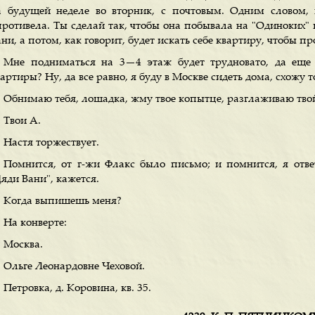
а будущей неделе во вторник, с почтовым. Одним словом, 
противела. Ты сделай так, чтобы она побывала на "Одиноких" 
ни, а потом, как говорит, будет искать себе квартиру, чтобы п
Мне подниматься на 3—4 этаж будет трудновато, да еще
артиры? Ну, да все равно, я буду в Москве сидеть дома, схожу т
Обнимаю тебя, лошадка, жму твое копытце, разглаживаю твой 
Твои А.
Настя торжествует.
Помнится, от г-жи Флакс было письмо; и помнится, я ответ
яди Вани", кажется.
Когда выпишешь меня?
На конверте:
Москва.
Ольге Леонардовне Чеховой.
Петровка, д. Коровина, кв. 35.