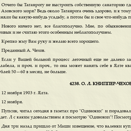
Отчего бы Таганрогу не выстроить собственную санаторию гд
 Азовского моря? Ведь около Таганрога очень здорово, и к том
аняли бы какую-нибудь усадьбу, а потом бы и свое что-нибудь 
Нового ничего нет, все благополучно. Мне, по обыкновени
ривык и не считаю этого особенным неблагополучием.
Крепко жму Вам руку и желаю всего хорошего.
Преданный А. Чехов.
Если у Вашей больной процесс легочный еще не далеко заше
слабела, и проч. и проч., то она может нанять себе в Ялте к
ублей 50—60 в месяц, не больше.
4238. О. Л. КНИППЕР-ЧЕХ
12 ноября 1903 г. Ялта.
12 ноября.
Пупсик, читал сегодня в газетах про "Одиноких" и порадовал
дет. Л с каким удовольствием я посмотрю "Одиноких"! Посмотрю
Дня три назад пришло от Маши извещение, что валенки купл