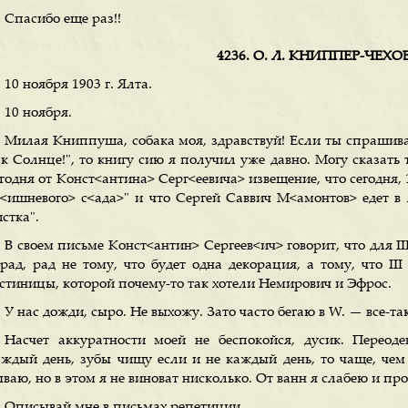
Спасибо еще раз!!
4236. О. Л. КНИППЕР-ЧЕХ
10 ноября 1903 г. Ялта.
10 ноября.
Милая Книппуша, собака моя, здравствуй! Если ты спрашива
ак Солнце!", то книгу сию я получил уже давно. Могу сказать 
егодня от Конст<антина> Серг<еевича> извещение, что сегодня,
В<ишневого> с<ада>" и что Сергей Саввич М<амонтов> едет в
стка".
В своем письме Конст<антин> Сергеев<ич> говорит, что для II
 рад, рад не тому, что будет одна декорация, а тому, что III
остиницы, которой почему-то так хотели Немирович и Эфрос.
У нас дожди, сыро. Не выхожу. Зато часто бегаю в W. — все-та
Насчет аккуратности моей не беспокойся, дусик. Переод
аждый день, зубы чищу если и не каждый день, то чаще, чем р
ваю, но в этом я не виноват нисколько. От ванн я слабею и пр
Описывай мне в письмах репетиции.