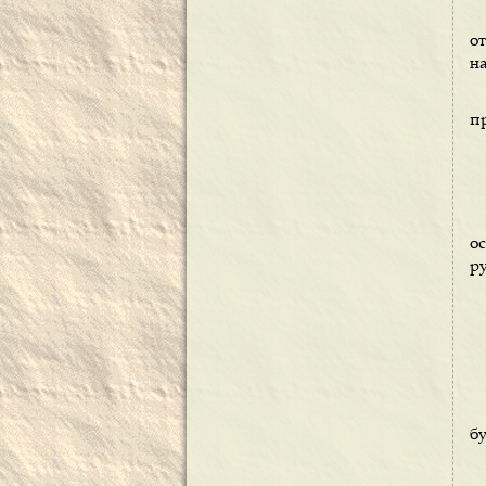
от
н
п
о
р
бу