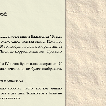
ОВОЙ
ешь насчет книги Бальмонта "Будем
только одно: толстая книга. Получил
 10-го ноября, начинаются репетиции
 Японию корреспондентом "Русского
I и IV актов будет одна декорация. И
 акт, очевидно, не будет изображать
ки гимнастика.
еваю сорочку часто, костюм меняю
аз в два дня. Только вот в бане не
остуживаюсь.