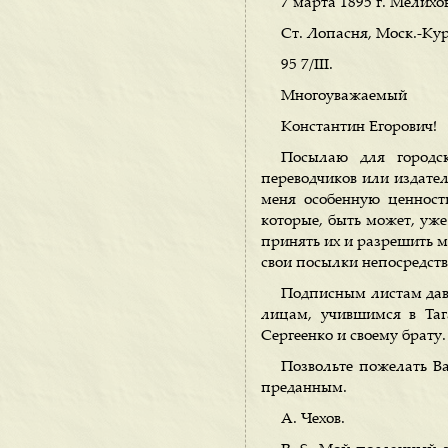
7 марта 1895 г. Мелихо
Ст. Лопасня, Моск.-Кур
95 7/III.
Многоуважаемый
Константин Егорович!
Посылаю для городск
переводчиков или издател
меня особенную ценность
которые, быть может, уже
принять их и разрешить м
свои посылки непосредств
Подписным листам давн
лицам, учившимся в Таг
Сергеенко и своему брату.
Позвольте пожелать В
преданным.
А. Чехов.