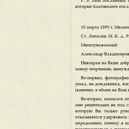
Р. S. Мой посланный 
которые благоволите посла
10 марта 1895 г. Мелих
Ст. Лопасня, М.-К. д., 95
Многоуважаемый
Александр Владимиров
Невзирая на Ваше добр
моему огорчению, вынужде
Во-первых, фотографии
уехал, не дождавшись, ко
(конечно, в обмен на Ваш 
Во-вторых, написать о
мне решительно не под си
которую Вы только руко
отказывается удерживать и
определенно, почему я и