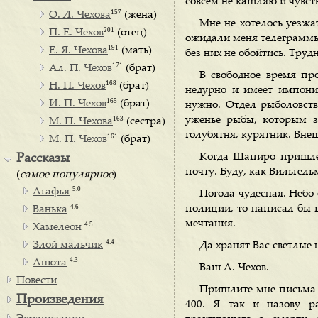
совсем не кашляю и чувст
157
О. Л. Чехова
(жена)
Мне не хотелось уезжат
201
П. Е. Чехов
(отец)
ожидали меня телеграммы,
191
Е. Я. Чехова
(мать)
без них не обойтись. Труд
171
Ал. П. Чехов
(брат)
В свободное время пр
168
Н. П. Чехов
(брат)
недурно и имеет импон
165
И. П. Чехов
(брат)
нужно. Отдел рыболовства
163
уженье рыбы, которым з
М. П. Чехова
(сестра)
голубятня, курятник. Вне
161
М. П. Чехов
(брат)
Когда Шапиро пришлет
Рассказы
почту. Буду, как Вильгель
(
самое популярное
)
5.0
Агафья
Погода чудесная. Небо
4.6
полиции, то написал бы 
Ванька
мечтания.
4.5
Хамелеон
4.4
Злой мальчик
Да хранят Вас светлые 
4.3
Анюта
Ваш А. Чехов.
Повести
Пришлите мне письма Е
Произведения
400. Я так и назову ра