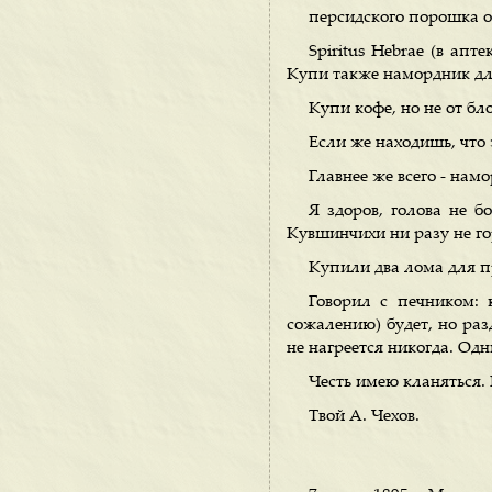
персидского порошка от
Spiritus Hebrae (в апт
Купи также намордник для
Купи кофе, но не от бло
Если же находишь, что 
Главнее же всего - нам
Я здоров, голова не б
Кувшинчихи ни разу не го
Купили два лома для п
Говорил с печником: 
сожалению) будет, но раз
не нагреется никогда. Од
Честь имею кланяться
Твой А. Чехов.