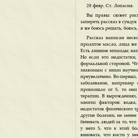
28 февр. Ст. Лопасня.
Вы правы: сюжет риск
запереть рассказ в сундук
я же боюсь решать, боюсь,
Рассказ написан неск
пролитое масло, лица же 
Есть лишние эпизоды; напр
Но если это недостатки,
формальной стороной. Что
знакомым с ними научно.
преувеличено. Во-первых, 
заболевание, например 
произошло от S, то они 
терапии. В вырождениях, 
многих факторов: водка,
недостаток физического т
другие болезни, не менее
бичевать людей за то, что
у него S, что к этой б
виновата, что кости у не