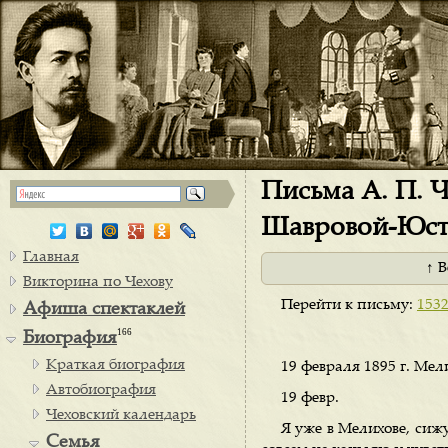
Письма А. П. Че
Шавровой-Юст
Главная
↑ 
Викторина по Чехову
Перейти к письму:
153
Афиша спектаклей
166
Биография
Краткая биография
19 февраля 1895 г. Мел
Автобиография
19 февр.
Чеховский календарь
Я уже в Мелихове, сиж
Семья