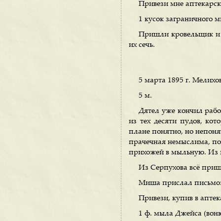
Привези мне аптекарски
1 кусок заграничного м
Пришли кровельщик и д
их сечь.
5 марта 1895 г. Мелихо
5 м.
Дятел уже кончил рабо
из тех десяти пудов, ко
плане понятно, но непонят
прачечная немыслима, пот
прихожей в мыльную. Из м
Из Серпухова всё пришл
Миша прислал письмо: 
Привези, купив в апте
1 ф. мыла Джейса (воню