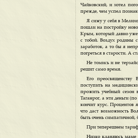
Чайковский, и хотел пого
прежде, чем успел познак
Я сижу у себя в Мелихо
пошли на постройку новой
Крым, который давно уже 
с тобой. Воздух родины 
заработок, а то бы я неп
погреться в старости. А с
Не томись и не терзайс
решит само время.
Его преосвященству 
поступить на медицинский
прожить учебный сезон 
Таганрог, а эти деньги (по
кончит курс. Процентов я
что даст возможность Вол
быть очень симпатичной, б
При теперешнем тарифе 
Низко кланяюсь маме и