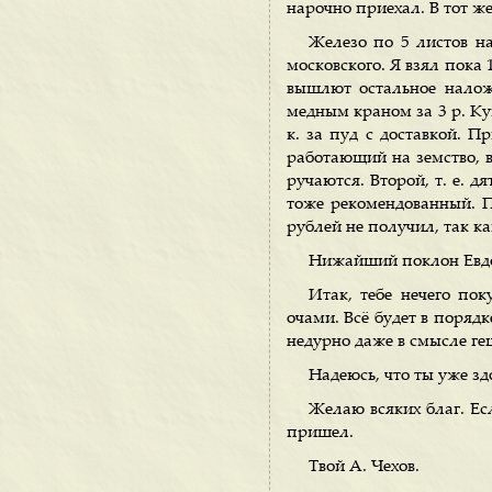
нарочно приехал. В тот же
Железо по 5 листов на
московского. Я взял пока 
вышлют остальное налож
медным краном за 3 р. Ку
к. за пуд с доставкой. 
работающий на земство, в
ручаются. Второй, т. е. д
тоже рекомендованный. П
рублей не получил, так ка
Нижайший поклон Евдо
Итак, тебе нечего по
очами. Всё будет в порядк
недурно даже в смысле ге
Надеюсь, что ты уже зд
Желаю всяких благ. Есл
пришел.
Твой А. Чехов.