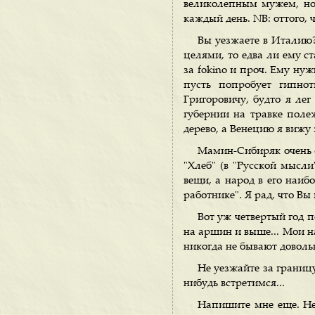
великолепным мужем, но 
каждый день. NВ: оттого, 
Вы уезжаете в Италию?
целями, то едва ли ему ст
за fokino и проч. Ему нуж
пусть попробует гипно
Григоровичу, будто я ле
губернии на травке поле
дерево, а Венецию я вижу
Мамин-Сибиряк очень 
"Хлеб" (в "Русской мысли
вещи, а народ в его наиб
работнике". Я рад, что В
Вот уж четвертый год п
на аршин и выше... Мои н
никогда не бывают доволь
Не уезжайте за границу
нибудь встретимся...
Напишите мне еще. Не