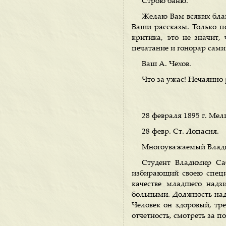
Строю баню.
Желаю Вам всяких благ
Ваши рассказы. Только п
критика, это не значит,
печатание и гонорар сами 
Ваш А. Чехов.
Что за ужас! Нечаянно 
28 февраля 1895 г. Мел
28 февр. Ст. Лопасня.
Многоуважаемый Влад
Студент Владимир Саб
избирающий своею специ
качестве младшего надз
больными. Должность надз
Человек он здоровый, тре
отчетность, смотреть за п