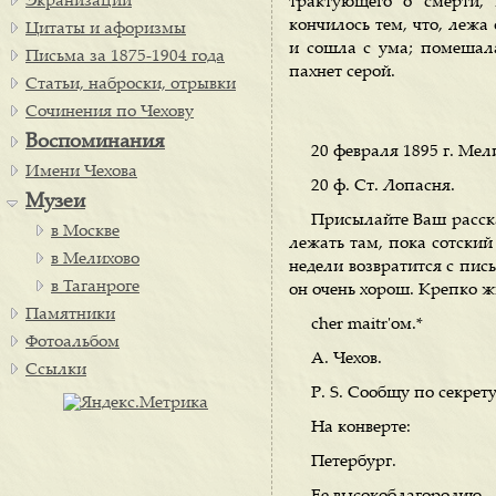
Экранизации
трактующего о смерти, 
кончилось тем, что, лежа
Цитаты и афоризмы
и сошла с ума; помешалас
Письма за 1875-1904 года
пахнет серой.
Статьи, наброски, отрывки
Сочинения по Чехову
Воспоминания
20 февраля 1895 г. Мел
Имени Чехова
20 ф. Ст. Лопасня.
Музеи
Присылайте Ваш расска
в Москве
лежать там, пока сотский
в Мелихово
недели возвратится с пись
в Таганроге
он очень хорош. Крепко 
Памятники
cher maitr'ом.*
Фотоальбом
А. Чехов.
Ссылки
Р. S. Сообщу по секрет
На конверте:
Петербург.