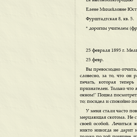
Ее высокоблагородию
Елене Михайловне Юст
Фурштадтская 8, кв. 5.
* дорогим учителем (фр
25 февраля 1895 г. Мел
25 февр.
Вы превосходно отчитал
словесно, за то, что он 
печать, которая тепер
признателен. Только что 
окном!" Пошел посмотреть
то; посидел и спокойно по
У меня стали часто пов
мерцающая скотома. Не ско
своей особой. Лечиться
никто никогда не дарит н
только по той причине, 