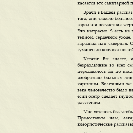
касается это санитарной 
Врачи в Вашем рассказе
того, они тяжело больног
город эта несчастная жерт
Это напрасно. S есть не 
теплом, сердечном уходе.
заразная или скверная. О
гуманен до кончика ногтей
Кстати: Вы знаете, 
безразличные во всех с
передавалось бы по насл
изображаю больных лишь
картинны. Болезнями же я
века человечество было н
если осетр сделает глупо
расстегаем.
Мне хотелось бы, чтоб
Предоставьте нам, лек
юмористические рассказы,