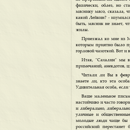
физически, облез, но ст
мяснику мясо, сказала, ч
какой Лейкин? - изумился
быть, мясник не знает, ч
жилы.
Приезжал ко мне из М
которым приятно было про
горловой чахоткой. Вот и в
Итак, "Сахалин" мы в
примечаний, анекдотов, ци
Читали ли Вы в февра
знаете ли, кто эта особ
Удивительная особа, если 
Ваше маленькое письмо
настойчиво и часто говор
и либерально, либерально
уличные и общественны
молодые люди чаще бы 
российский перестанет 