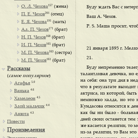
157
О. Л. Чехова
(жена)
Буду ждать Вас с нете
201
П. Е. Чехов
(отец)
Ваш А. Чехов.
191
Е. Я. Чехова
(мать)
Р. S. Маша просит, что
171
Ал. П. Чехов
(брат)
168
Н. П. Чехов
(брат)
165
И. П. Чехов
(брат)
21 января 1895 г. Мелих
163
М. П. Чехова
(сестра)
21.
161
М. П. Чехов
(брат)
Буду непременно телег
Рассказы
талантливая девочка, но 
(
самое популярное
)
на себя: она три дня в не
5.0
Агафья
что в результате выходит
4.6
Ванька
актриса, из которой, быт
4.5
Хамелеон
немножко халда, но это н
4.4
Злой мальчик
Кундасова относится к ден
как бы ни было - больная
4.3
Анюта
дней своих останется тем 
Повести
же касается религии, то м
Произведения
из-за религии, то Вам эт