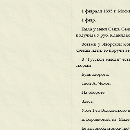
1 февраля 1895 г. Москв
1 февр.
Была у меня Саша Сели
получила 5 руб. Кланялась 
Возьми у Яворской мо
хочешь идти, то поручи эт
В "Русской мысли" ест
скорым.
Будь здорова.
Твой А. Чехов.
На обороте:
Здесь.
Угол 1-го Волхонского 
д. Боровковой, кв. Маде
Ее высокоблагород<ию