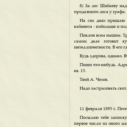
8) За лес Шибаеву над
продажного леса у графа.
На сих днях пришлю 
кабинета - побольше и под
Поклон всем нашим. Тр
самом деле готовит к
интеллигентности. В его г
Будь здорова, однако. 
Пиши что-нибудь. Адрес
кв. 15.
Твой А. Чехов.
Надо застраховать скот.
11 февраля 1895 г. Пете
Посылаю тебе записку
первое число из оного ма