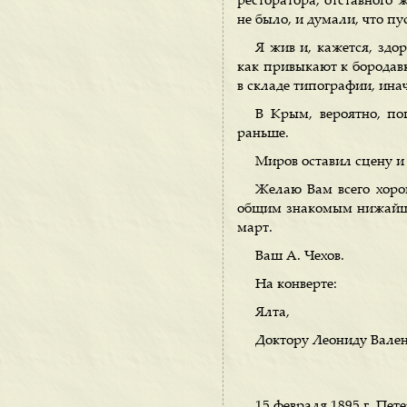
ресторатора, отставного 
не было, и думали, что пу
Я жив и, кажется, здо
как привыкают к бородав
в складе типографии, ина
В Крым, вероятно, по
раньше.
Миров оставил сцену и 
Желаю Вам всего хорош
общим знакомым нижайший
март.
Ваш А. Чехов.
На конверте:
Ялта,
Доктору Леониду Вале
15 февраля 1895 г. Пете