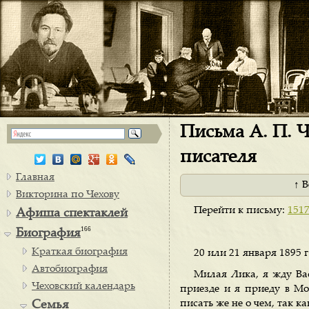
Письма А. П. Ч
писателя
Главная
↑ 
Викторина по Чехову
Перейти к письму:
151
Афиша спектаклей
166
Биография
Краткая биография
20 или 21 января 1895 
Автобиография
Милая Лика, я жду Вас
Чеховский календарь
приезде и я приеду в Мо
писать же не о чем, так ка
Семья