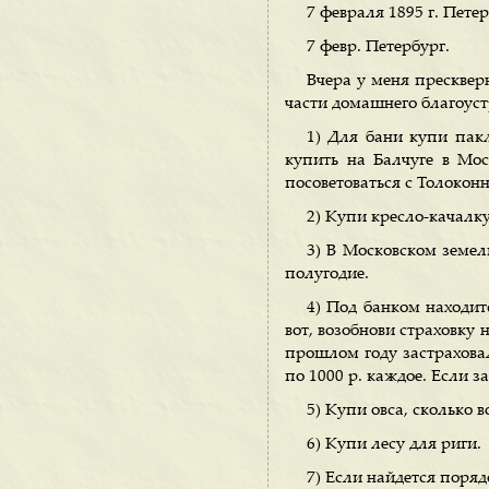
7 февраля 1895 г. Петер
7 февр. Петербург.
Вчера у меня прескверн
части домашнего благоуст
1) Для бани купи пак
купить на Балчуге в Мо
посоветоваться с Толокон
2) Купи кресло-качалк
3) В Московском земел
полугодие.
4) Под банком находит
вот, возобнови страховку н
прошлом году застраховал
по 1000 р. каждое. Если за
5) Купи овса, сколько 
6) Купи лесу для риги.
7) Если найдется поряд