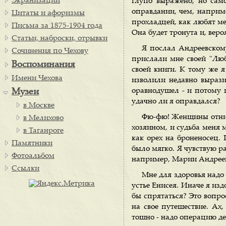
Экранизации
глупо выражено, но сам
оправдании, чем, наприме
Цитаты и афоризмы
прохладцей, как любят мет
Письма за 1875-1904 года
Она будет тронута и, веро
Статьи, наброски, отрывки
Я послал Андреевскому
Сочинения по Чехову
прислали мне своей "Люб
Воспоминания
своей книги. К тому же я
Имени Чехова
изволили недавно выразит
оравнодушел - и потому п
Музеи
удачно ли я оправдался?
в Москве
Фю-фю! Женщины отнима
в Мелихово
хозяином, и судьба меня 
в Таганроге
как орех на броненосец.
Памятники
было мягко. Я чувствую р
Фотоальбом
например, Марии Андрее
Ссылки
Мне для здоровья надо
устье Енисея. Иначе я изд
бы спрятаться? Это вопро
на свое путешествие. Ах,
тошно - надо операцию де