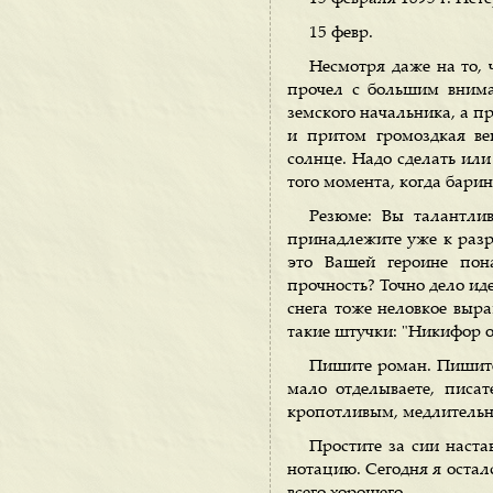
15 февр.
Несмотря даже на то, 
прочел с большим внима
земского начальника, а пр
и притом громоздкая ве
солнце. Надо сделать или
того момента, когда барин
Резюме: Вы талантлив
принадлежите уже к разря
это Вашей героине пон
прочность? Точно дело иде
снега тоже неловкое выра
такие штучки: "Никифор от
Пишите роман. Пишите 
мало отделываете, писа
кропотливым, медлитель
Простите за сии наста
нотацию. Сегодня я остал