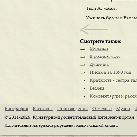
Твой А. Чехов.
Ужинать будем в Б<ол
Смотрите также:
Мужики
В родном углу
Душечка
Письма за 1890 год
Краткость - сестра та
Беглец
Комментарий к расска
Биография
Рассказы
Произведения
О Чехове
Музеи
© 2011-2026, Культурно-просветительский интернет-портал 
Использование материалов разрешено только с ссылкой на сайт.