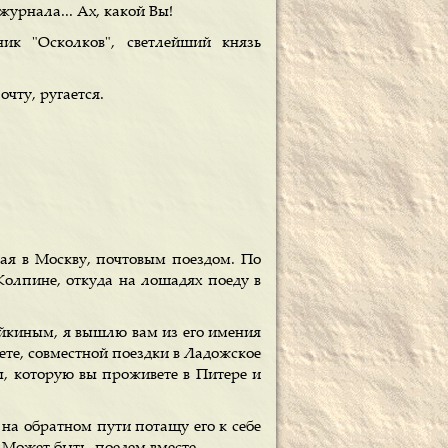
журнала... Ах, какой Вы!
ник "Осколков", светлейший князь
чту, ругается.
жая в Москву, почтовым поездом. По
Колпине, откуда на лошадях поеду в
ейкиным, я вышлю вам из его имения
ете, совместной поездки в Ладожское
мы, которую вы проживете в Питере и
 на обратном пути потащу его к себе