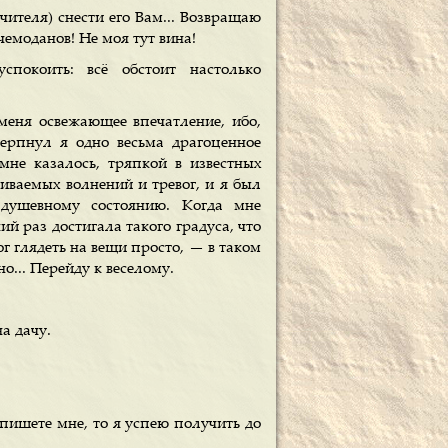
ителя) снести его Вам... Возвращаю
емоданов! Не моя тут вина!
спокоить: всё обстоит настолько
меня освежающее впечатление, ибо,
черпнул я одно весьма драгоценное
мне казалось, тряпкой в известных
риваемых волнений и тревог, и я был
душевному состоянию. Когда мне
кий раз достигала такого градуса, что
г глядеть на вещи просто, — в таком
о... Перейду к веселому.
на дачу.
апишете мне, то я успею получить до