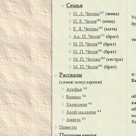
Семья
157
О. Л. Чехова
(жена)
У
201
П. Е. Чехов
(отец)
бу
191
Е. Я. Чехова
(мать)
171
Ал. П. Чехов
(брат)
т
168
Н. П. Чехов
(брат)
165
И. П. Чехов
(брат)
163
М. П. Чехова
(сестра)
161
М. П. Чехов
(брат)
и 
Рассказы
Ва
(
самое популярное
)
5.0
Агафья
4.6
о
Ванька
ка
4.5
Хамелеон
о
4.4
Злой мальчик
ма
4.3
Анюта
Х
Повести