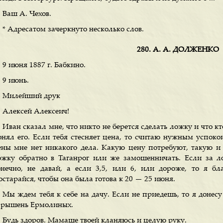
Ваш А. Чехов.
* Адресатом зачеркнуто несколько слов.
280. А. А. ДОЛЖЕНКО
9 июня 1887 г. Бабкино.
9 июнь.
Милейший друк
Алексей Алексеич!
Иван сказал мне, что никто не берется сделать ложку и что кто-
онял его. Если тебя стесняет цена, то считаю нужным успокои
ены мне нет никакого дела. Какую цену потребуют, такую и 
ожку обратно в Таганрог или же замошенничать. Если за л
онечно, не давай, а если 3,5, или 6, или дороже, то я б
старайся, чтобы она была готова к 20 — 25 июня.
Мы ждем тебя к себе на дачу. Если не приедешь, то я донес
арышень Ермолиных.
Будь здоров. Мамаше твоей кланяюсь и целую руку.