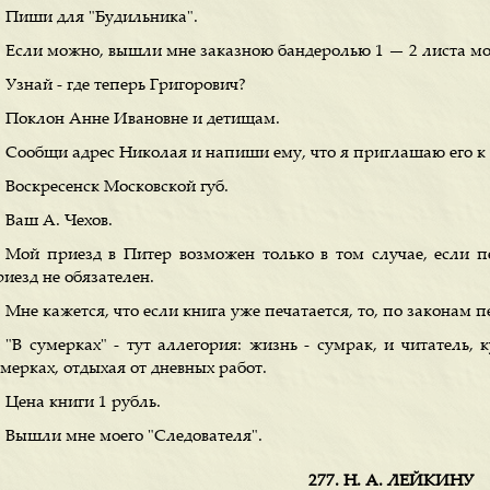
Пиши для "Будильника".
Если можно, вышли мне заказною бандеролью 1 — 2 листа мо
Узнай - где теперь Григорович?
Поклон Анне Ивановне и детищам.
Сообщи адрес Николая и напиши ему, что я приглашаю его к с
Воскресенск Московской губ.
Ваш А. Чехов.
Мой приезд в Питер возможен только в том случае, если пе
иезд не обязателен.
Мне кажется, что если книга уже печатается, то, по законам п
"В сумерках" - тут аллегория: жизнь - сумрак, и читатель,
мерках, отдыхая от дневных работ.
Цена книги 1 рубль.
Вышли мне моего "Следователя".
277. Н. А. ЛЕЙКИНУ