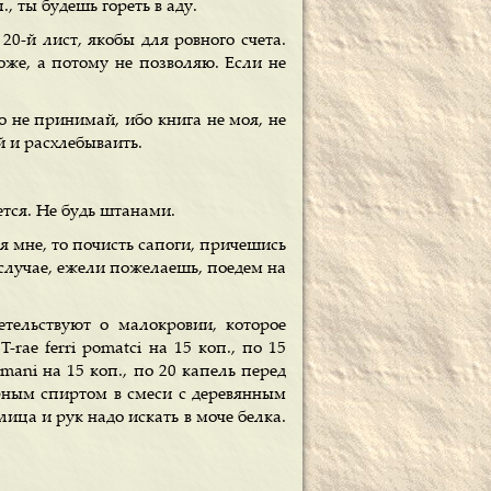
., ты будешь гореть в аду.
0-й лист, якобы для ровного счета.
оже, а потому не позволяю. Если не
о не принимай, ибо книга не моя, не
й и расхлебываить.
ется. Не будь штанами.
я мне, то почисть сапоги, причешись
 случае, ежели пожелаешь, поедем на
тельствуют о малокровии, которое
rae ferri pomatci на 15 коп., по 15
ffmani на 15 коп., по 20 капель перед
рным спиртом в смеси с деревянным
лица и рук надо искать в моче белка.