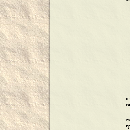
на
п
ка
х
кр