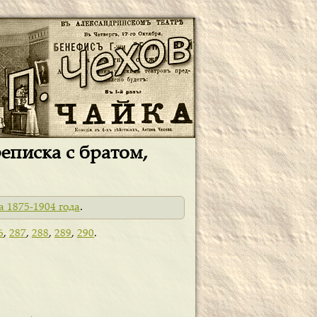
реписка с братом,
а 1875-1904 года
.
6
,
287
,
288
,
289
,
290
.