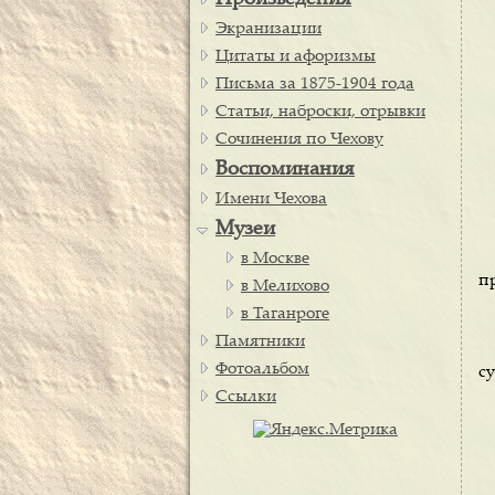
Произведения
Экранизации
Цитаты и афоризмы
Письма за 1875-1904 года
Статьи, наброски, отрывки
Сочинения по Чехову
Воспоминания
Имени Чехова
Музеи
в Москве
пр
в Мелихово
в Таганроге
Памятники
Фотоальбом
су
Ссылки