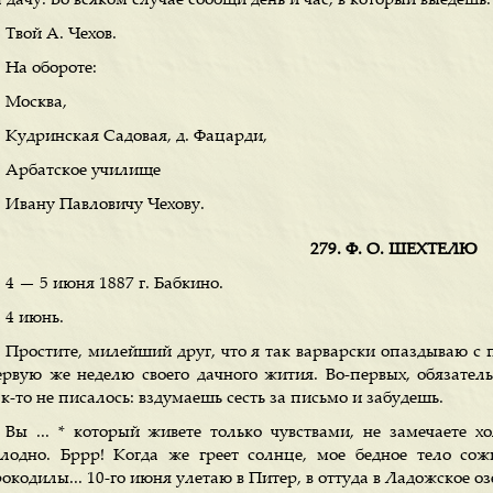
 дачу. Во всяком случае сообщи день и час, в который выедешь
Твой А. Чехов.
На обороте:
Москва,
Кудринская Садовая, д. Фацарди,
Арбатское училище
Ивану Павловичу Чехову.
279. Ф. О. ШЕХТЕЛЮ
4 — 5 июня 1887 г. Бабкино.
4 июнь.
Простите, милейший друг, что я так варварски опаздываю с 
ервую же неделю своего дачного жития. Во-первых, обязатель
к-то не писалось: вздумаешь сесть за письмо и забудешь.
Вы ... * который живете только чувствами, не замечаете х
олодно. Бррр! Когда же греет солнце, мое бедное тело с
окодилы... 10-го июня улетаю в Питер, в оттуда в Ладожское оз