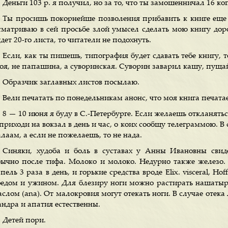
Деньги 103 р. я получил, но за то, что ты замошенничал 16 коп
Ты просишь покорнейше позволения прибавить к книге еще 2
сматриваю в сей просьбе злой умысел сделать мою книгу дор
дет 20-го листа, то читатели не подохнуть.
Если, как ты пишешь, типография будет сдавать тебе книгу, т
воя, не папашина, а суворинская. Суворин заварил кашу, пуща
Образчик заглавных листов посылаю.
Вели печатать по понедельникам анонс, что моя книга печата
8 — 10 июня я буду в С.-Петербурге. Если желаешь откланятьс
приходи на вокзал в день и час, о коих сообщу телеграммою. В
лаам, а если не пожелаешь, то не нада.
Синяки, худоба и боль в суставах у Анны Ивановны свиде
бычно после тифа. Молоко и молоко. Недурно также железо. T-
пель 3 раза в день, и горькие средства вроде Elix. visceral, Ho
бедом и ужином. Для блезиру ноги можно растирать нашаты
слом (ana). От малокровия могут отекать ноги. В случае отека 
андра и апатия естественны.
Детей пори.