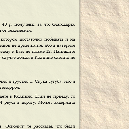
40 р. получены, за что благодарю.
 от безденежья.
 котором достаточно побывать и на
 мной не приезжайте, ибо я наверное
 приеду к Вам не позже 12. Напишите
В случае дождя в Колпине слезать не
но и грустно ... Скука сугуба, ибо я
 геморроя.
аете в Колпино. Если не приеду, то
Я рвусь в дорогу. Может задержать
в "Осколки" те рассказы, что были