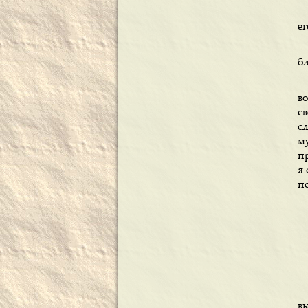
е
б
в
с
с
м
пр
я 
по
вы