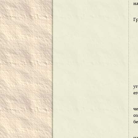
на
Г
у
ег
ч
оз
бе