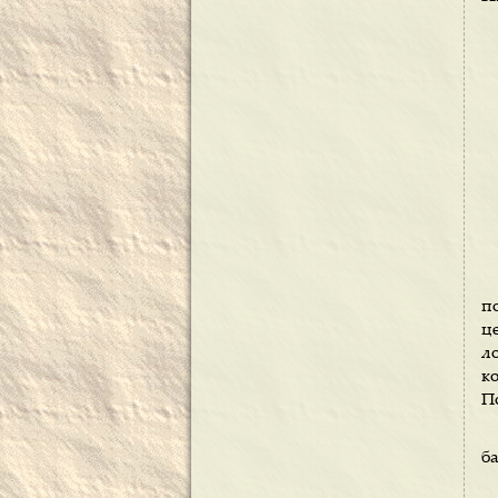
п
ц
л
к
По
б