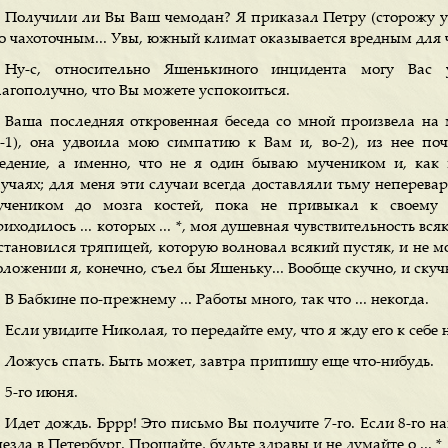
Получили ли Вы Ваш чемодан? Я приказал Петру (сторожу уч
го чахоточным... Увы, южный климат оказывается вредным для ч
Ну-с, относительно Яшенькиного инцидента могу Вас у
лагополучно, что Вы можете успокоиться.
Ваша последняя откровенная беседа со мной произвела на 
о-1), она удвоила мою симпатию к Вам и, во-2), из нее по
ведение, а именно, что не я один бываю мучеником и, как 
лучаях; для меня эти случаи всегда доставляли тьму неперева
учеником до мозга костей, пока не привыкал к своему 
иходилось ... которых ... *, моя душевная чувствительность вся
становился тряпицей, которую волновал всякий пустяк, и не мо
ложении я, конечно, съел бы Яшеньку... Вообще скучно, и скучн
В Бабкине по-прежнему ... Работы много, так что ... некогда.
Если увидите Николая, то передайте ему, что я жду его к себе 
Ложусь спать. Быть может, завтра припишу еще что-нибудь.
5-го июня.
Идет дождь. Бррр! Это письмо Вы получите 7-го. Если 8-го н
езда в Петербург. Прощайте, будьте здравы и не думайте о ... *