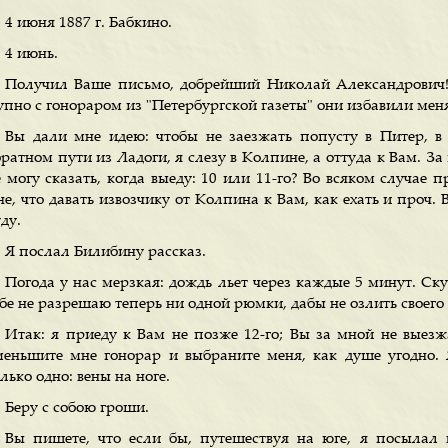
4 июня 1887 г. Бабкино.
4 июнь.
Получил Ваше письмо, добрейший Николай Александрович! 
упно с гонораром из "Петербургской газеты" они избавили меня
Вы дали мне идею: чтобы не заезжать попусту в Питер, в
ратном пути из Ладоги, я слезу в Колпине, а оттуда к Вам. За
е могу сказать, когда выеду: 10 или 11-го? Во всяком случае
е, что давать извозчику от Колпина к Вам, как ехать и проч. 
ду.
Я послал Билибину рассказ.
Погода у нас мерзкая: дождь льет через каждые 5 минут. Скуч
ебе не разрешаю теперь ни одной рюмки, дабы не озлить своего
Итак: я приеду к Вам не позже 12-го; Вы за мной не выезж
меньшите мне гонорар и выбраните меня, как душе угодно. 
лько одно: вены на ноге.
Беру с собою гроши.
Вы пишете, что если бы, путешествуя на юге, я посылал 