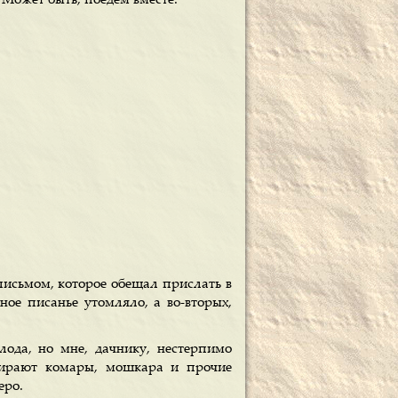
. Может быть, поедем вместе.
письмом, которое обещал прислать в
ное писанье утомляло, а во-вторых,
олода, но мне, дачнику, нестерпимо
ожирают комары, мошкара и прочие
еро.