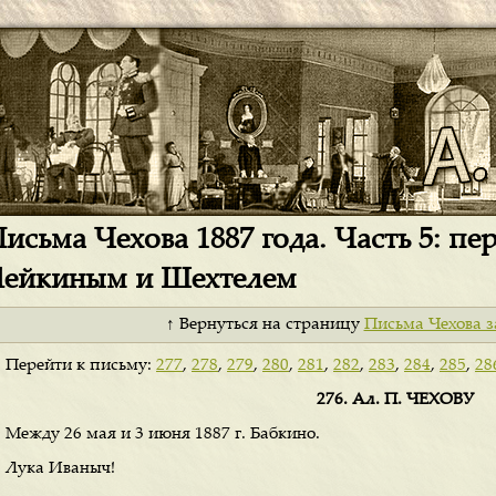
исьма Чехова 1887 года. Часть 5: пе
ейкиным и Шехтелем
↑ Вернуться на страницу
Письма Чехова з
Перейти к письму:
277
,
278
,
279
,
280
,
281
,
282
,
283
,
284
,
285
,
28
276. Ал. П. ЧЕХОВУ
Между 26 мая и 3 июня 1887 г. Бабкино.
Лука Иваныч!