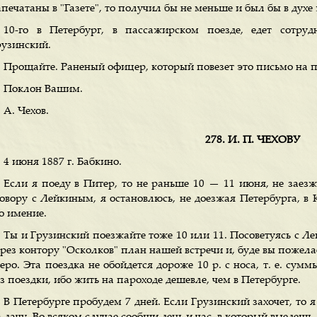
печатаны в "Газете", то получил бы не меньше и был бы в духе 
10-го в Петербург, в пассажирском поезде, едет сотруд
рузинский.
Прощайте. Раненый офицер, который повезет это письмо на по
Поклон Вашим.
А. Чехов.
278. И. П. ЧЕХОВУ
4 июня 1887 г. Бабкино.
Если я поеду в Питер, то не раньше 10 — 11 июня, не заез
говору с Лейкиным, я остановлюсь, не доезжая Петербурга, в 
о имение.
Ты и Грузинский поезжайте тоже 10 или 11. Посоветуясь с Л
ерез контору "Осколков" план нашей встречи и, буде вы пожела
еро. Эта поездка не обойдется дороже 10 р. с носа, т. е. сум
з поездки, ибо жить на пароходе дешевле, чем в Петербурге.
В Петербурге пробудем 7 дней. Если Грузинский захочет, то я