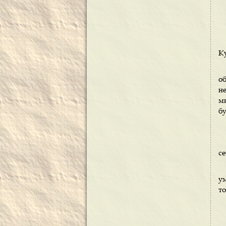
К
об
н
мн
бу
с
у
то