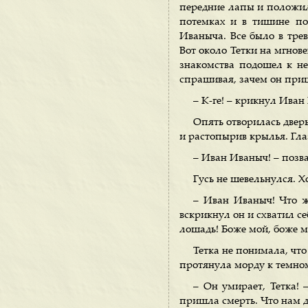
передние лапы и положила
потемках и в тишине по
Иваныча. Все было в трев
Вот около Тетки на мгнове
знакомства подошел к н
спрашивая, зачем он приш
– К-ге! – крикнул Иван 
Опять отворилась дверь
и растопырив крылья. Гла
– Иван Иваныч! – позва
Гусь не шевельнулся. Х
– Иван Иваныч! Что ж
вскрикнул он и схватил себ
лошадь! Боже мой, боже м
Тетка не понимала, что 
протянула морду к темному
– Он умирает, Тетка! 
пришла смерть. Что нам д