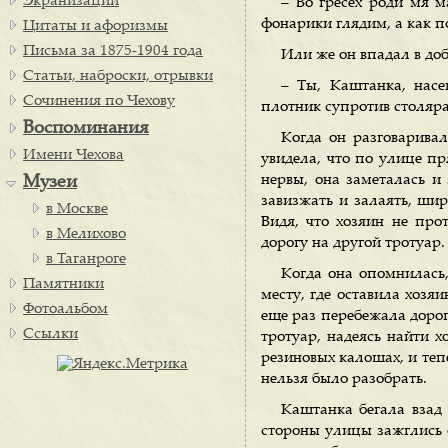
Экранизации
– Во гресех роди мя м
фонарики глядим, а как по
Цитаты и афоризмы
Письма за 1875-1904 года
Или же он впадал в до
Статьи, наброски, отрывки
– Ты, Каштанка, насе
Сочинения по Чехову
плотник супротив столяра.
Воспоминания
Когда он разговарива
Имени Чехова
увидела, что по улице пр
нервы, она заметалась и 
Музеи
завизжать и залаять, шир
в Москве
Видя, что хозяин не про
в Мелихово
дорогу на другой тротуар.
в Таганроге
Когда она опомнилась
Памятники
месту, где оставила хозяи
Фотоальбом
еще раз перебежала дорог
Ссылки
тротуар, надеясь найти х
резиновых калошах, и теп
нельзя было разобрать.
Каштанка бегала взад 
стороны улицы зажглись 