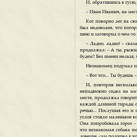
И, обратившись к гусю,
– Иван Иваныч, на мест
Кот покорно лег на св
был недоволен, что погор
шею и заговорил о чем-то 
– Ладно, ладно! – ска
продолжал: – А ты, рыжик,
будем? Без имени нельзя, 
Незнакомец подумал и 
– Вот что... Ты будешь 
И, повторив нескольк
неподвижно сидел на мат
месте, продолжал говорит
каждой длинной тирады он
речью... Послушав его и 
углов стояло маленькое к
Она попробовала горох – 
что незнакомая собака по
доверие, сам подошел к к