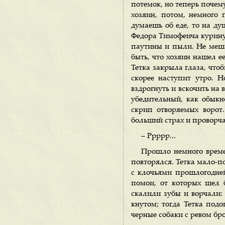
потемок, но теперь почему
хозяин, потом, немного 
думаешь об еде, то на душ
Федора Тимофеича куриную
паутины и пыли. Не меша
быть, что хозяин нашел е
Тетка закрыла глаза, чтоб
скорее наступит утро. Н
вздрогнуть и вскочить на
убедительный, как обыкн
скрип отворяемых ворот.
больший страх и проворча
– Ррррр...
Прошло немного времен
повторялся. Тетка мало-п
с клочьями прошлогодней
помои, от которых шел 
скалили зубы и ворчали:
кнутом; тогда Тетка подо
черные собаки с ревом бро