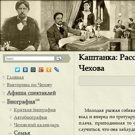
Каштанка: Расс
Чехова
Главная
Викторина по Чехову
Афиша спектаклей
166
Биография
Краткая биография
Молодая рыжая собака 
взад и вперед по тротуар
Автобиография
плача, приподнимая то о
Чеховский календарь
случиться, что она заблуд
Семья