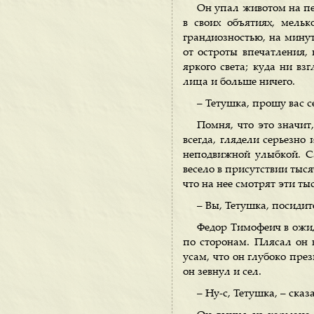
Он упал животом на пес
в своих объятиях, мельк
грандиозностью, на минут
от остроты впечатления,
яркого света; куда ни вз
лица и больше ничего.
– Тетушка, прошу вас с
Помня, что это значит,
всегда, глядели серьезно
неподвижной улыбкой. Са
весело в присутствии тыся
что на нее смотрят эти ты
– Вы, Тетушка, посидит
Федор Тимофеич в ожид
по сторонам. Плясал он 
усам, что он глубоко през
он зевнул и сел.
– Ну-с, Тетушка, – ска