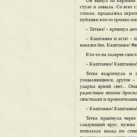
Он вынул из кармана д
стуле и завыла. Со всех 
стихло, продолжал играть
публики кто-то громко ах
– Тятька! – крикнул дет
– Каштанка и есть! – 
накажи бог, Каштанка! Фю
Кто-то на галерее свист
– Каштанка! Каштанка
Тетка вздрогнула и 
ухмыляющееся, другое – 
ударил яркий свет... Он
радостным визгом броси
свистками и пронзительн
– Каштанка! Каштанка
Тетка прыгнула через
следующий ярус, нужно 
поползла назад по стен