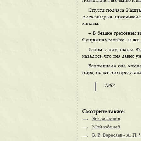
подвигалась все выше и в
Спустя полчаса Кашта
Александрыч покачивалс
канавы.
– В бездне греховней в
Супротив человека ты все 
Рядом с ним шагал Фе
казалось, что она давно у
Вспоминала она комнат
цирк, но все это представ
1887
Смотрите также:
Без заглавия
Мой юбилей
В. В. Вересаев - А. П. 