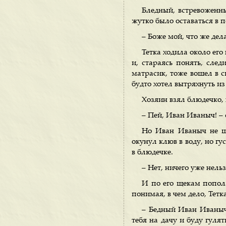
Бледный, встревоженны
жутко было оставаться в п
– Боже мой, что же дел
Тетка ходила около его 
и, стараясь понять, сле
матрасик, тоже вошел в с
будто хотел вытряхнуть и
Хозяин взял блюдечко, 
– Пей, Иван Иваныч! – 
Но Иван Иваныч не ше
окунул клюв в воду, но гу
в блюдечке.
– Нет, ничего уже нель
И по его щекам пополз
понимая, в чем дело, Тет
– Бедный Иван Иваныч!
тебя на дачу и буду гуля