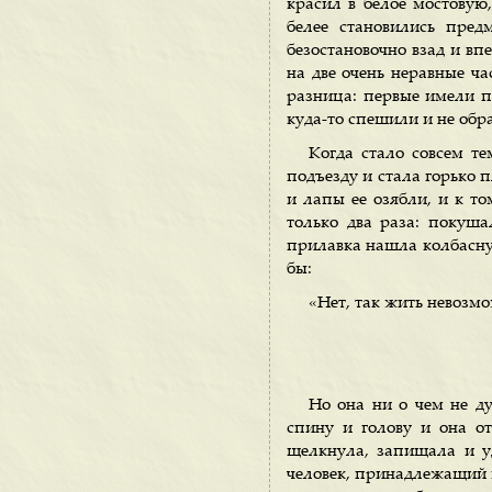
красил в белое мостовую
белее становились пред
безостановочно взад и вп
на две очень неравные ча
разница: первые имели пр
куда-то спешили и не обр
Когда стало совсем т
подъезду и стала горько 
и лапы ее озябли, и к то
только два раза: покуш
прилавка нашла колбасную
бы:
«Нет, так жить невозм
Но она ни о чем не д
спину и голову и она о
щелкнула, запищала и у
человек, принадлежащий к