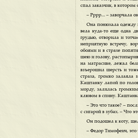
спал заказчик, в котором
– Рррр... – заворчала 
Она понюхала одежду и
вела куда-то еще одна д
грудью, отворила и тотча
неприятную встречу, во
обоями и в страхе попяти
шею и голову, растопырив 
на матрасике, лежал белы
взъерошил шерсть и тоже
страха, громко залаяла 
Каштанку лапой по голове
морду, залилась громким
клювом в спину. Каштанка 
– Это что такое? – пос
с сигарой в зубах. – Что э
Он подошел к коту, щел
– Федор Тимофеич, это 