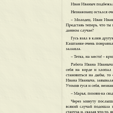
Иван Иваныч подбежал к
Незнакомец остался оче
– Молодец, Иван Иваны
Представь теперь, что ты
данном случае?
Гусь взял в клюв другу
Каштанке очень понравился
залаяла.
– Тетка, на место! – кр
Работа Ивана Иваныча
себя на корде и хлопал
становиться на дыбы, то 
Ивана Иваныча, завывала 
Утомив гуся и себя, незна
– Марья, позови-ка сю
Через минуту послыша
всякий случай подошла п
старуха и, сказав что-то