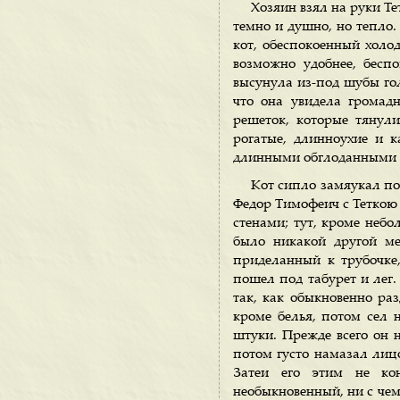
Хозяин взял на руки Те
темно и душно, но тепло.
кот, обеспокоенный холод
возможно удобнее, бесп
высунула из-под шубы гол
что она увидела громад
решеток, которые тянул
рогатые, длинноухие и к
длинными обглоданными к
Кот сипло замяукал под
Федор Тимофеич с Теткою
стенами; тут, кроме небо
было никакой другой ме
приделанный к трубочке
пошел под табурет и лег. 
так, как обыкновенно разд
кроме белья, потом сел н
штуки. Прежде всего он 
потом густо намазал лицо
Затеи его этим не ко
необыкновенный, ни с чем