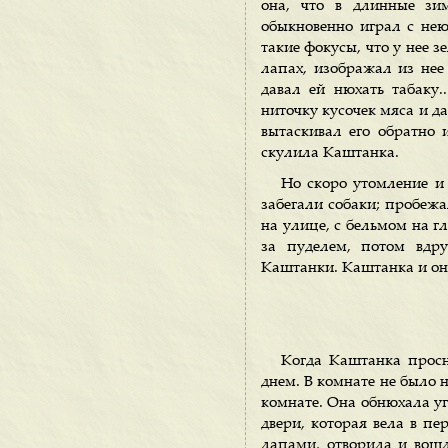
она, что в длинные зим
обыкновенно играл с нею
такие фокусы, что у нее зе
лапах, изображал из нее 
давал ей нюхать табаку
ниточку кусочек мяса и д
вытаскивал его обратно 
скулила Каштанка.
Но скоро утомление и 
забегали собаки; пробежа
на улице, с бельмом на г
за пуделем, потом вдр
Каштанки. Каштанка и он
Когда Каштанка просн
днем. В комнате не было 
комнате. Она обнюхала уг
двери, которая вела в п
лапами, отворила и вош