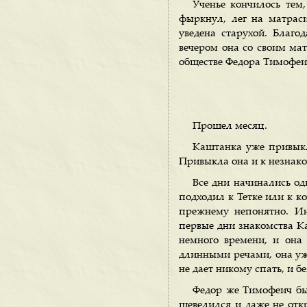
Ученье кончилось тем
фыркнул, лег на матрас
уведена старухой. Благ
вечером она со своим ма
обществе Федора Тимофеич
Прошел месяц.
Каштанка уже привыкл
Привыкла она и к незнако
Все дни начинались о
подходил к Тетке или к ко
прежнему непонятно. Ин
первые дни знакомства Ка
немного времени, и она
длинными речами, она уж 
не дает никому спать, и б
Федор же Тимофеич был
шевелился и даже не откр