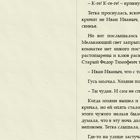
– К-ге! К-ге-ге! – крик
Тетка проснулась, вско
кричит не Иван Иваныч, 
свинья.
Но вот послышалось 
Мелькающий свет запрыгал
комнатке нет никого по
растопырены и клюв раскр
Старый Федор Тимофеич т
– Иван Иваныч, что с т
Гусь молчал. Хозяин по
– Ты чудак. И сам не с
Когда хозяин вышел и 
кричал, но ей опять стало
этого чужого нельзя бы
думала, что в эту ночь д
непокоен. Тетка слышала, 
Где-то на улице застуч