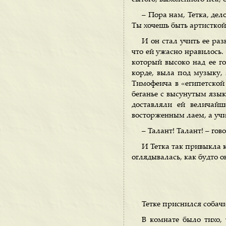
– Пора нам, Тетка, дело
Ты хочешь быть артисткой
И он стал учить ее раз
что ей ужасно нравилось.
который высоко над ее г
корде, выла под музыку, 
Тимофеича в «египетской
беганье с высунутым язык
доставляли ей величайш
восторженным лаем, а учи
– Талант! Талант! – го
И Тетка так привыкла к
оглядывалась, как будто о
Тетке приснился собачи
В комнате было тихо, 