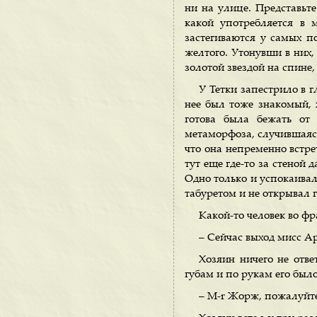
ни на улице. Представьт
какой употребляется в 
застегиваются у самых п
желтого. Утонувши в них,
золотой звездой на спине
У Тетки запестрило в 
нее был тоже знакомый, 
готова была бежать от 
метаморфоза, случившаяся 
что она непременно встре
тут еще где-то за стеной
Одно только и успокаивал
табуретом и не открывал г
Какой-то человек во фр
– Сейчас выход мисс Ар
Хозяин ничего не отве
губам и по рукам его было
– М-r Жорж, пожалуйте!