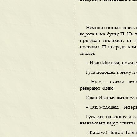
Немного погодя опять 
ворота и на букву П. На 
привязан пистолет; от 
поставил П посреди комн
сказал:
– Иван Иваныч, пожал
Гусь подошел к нему и 
– Ну-с, – сказал нез
реверанс! Живо!
Иван Иваныч вытянул ш
– Так, молодец... Тепер
Гусь лег на спину и 
незнакомец вдруг схватил 
– Караул! Пожар! Гори