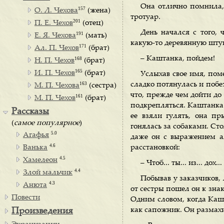
Она отлично помнила,
157
О. Л. Чехова
(жена)
тротуар.
201
П. Е. Чехов
(отец)
День начался с того,
191
Е. Я. Чехова
(мать)
какую-то деревянную штук
171
Ал. П. Чехов
(брат)
– Каштанка, пойдем!
168
Н. П. Чехов
(брат)
165
И. П. Чехов
(брат)
Услыхав свое имя, поме
163
сладко потянулась и побе
М. П. Чехова
(сестра)
что, прежде чем дойти до
161
М. П. Чехов
(брат)
подкрепляться. Каштанка 
Рассказы
ее взяли гулять, она пр
(
самое популярное
)
гонялась за собаками. Сто
5.0
Агафья
даже он с выражением ал
4.6
Ванька
расстановкой:
4.5
Хамелеон
– Чтоб... ты... из... дох..
4.4
Злой мальчик
Побывав у заказчиков,
4.3
Анюта
от сестры пошел он к знак
Повести
Одним словом, когда Кашт
как сапожник. Он размахи
Произведения