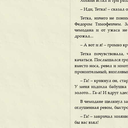
Хозяин встал и три раз
– Иди, Тетка! – сказал о
Тетка, ничего не пони
Федором Тимофеичем. За
чемодана и от ужаса не
дрожал...
– А вот и я! – громко к
Тетка почувствовала,
качаться. Послышался гром
вместо носа, ревел и хохо
пронзительный, визгливый
– Га! – крикнул он, ст
У меня издохла бабушка и
золото... Га-а! И вдруг з
В чемодане щелкнул за
оглушенная ревом, быстро,
– Га! – закричал хозя
бы вас взял!