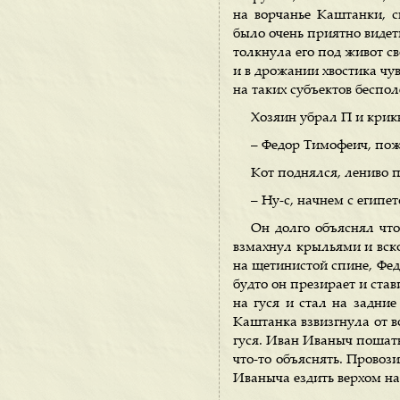
на ворчанье Каштанки, с
было очень приятно видеть
толкнула его под живот св
и в дрожании хвостика чу
на таких субъектов беспол
Хозяин убрал П и крик
– Федор Тимофеич, пож
Кот поднялся, лениво п
– Ну-с, начнем с египе
Он долго объяснял что-
взмахнул крыльями и вско
на щетинистой спине, Фед
будто он презирает и став
на гуся и стал на задни
Каштанка взвизгнула от во
гуся. Иван Иваныч пошатн
что-то объяснять. Прово
Иваныча ездить верхом на 