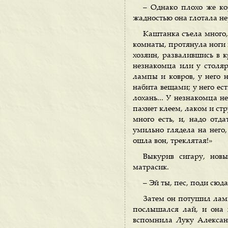
– Однако плохо же кор
жадностью она глотала не
Каштанка съела много, 
комнаты, протянула ноги и
хозяин, развалившись в к
незнакомца или у столяр
лампы и ковров, у него н
набита вещами; у него ест
лохань... У незнакомца н
пахнет клеем, лаком и ст
много есть, и, надо отд
умильно глядела на него,
ошла вон, треклятая!»
Выкурив сигару, нов
матрасик.
– Эй ты, пес, поди сюда
Затем он потушил ламп
послышался лай, и она х
вспомнила Луку Алексан