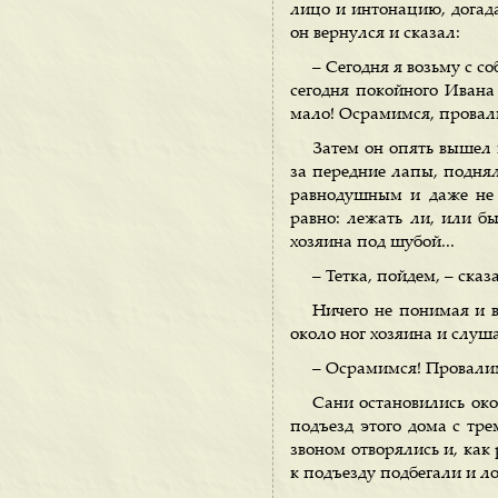
лицо и интонацию, догада
он вернулся и сказал:
– Сегодня я возьму с с
сегодня покойного Ивана 
мало! Осрамимся, провал
Затем он опять вышел и
за передние лапы, поднял
равнодушным и даже не 
равно: лежать ли, или бы
хозяина под шубой...
– Тетка, пойдем, – сказ
Ничего не понимая и в
около ног хозяина и слуша
– Осрамимся! Провали
Сани остановились ок
подъезд этого дома с тр
звоном отворялись и, как
к подъезду подбегали и ло