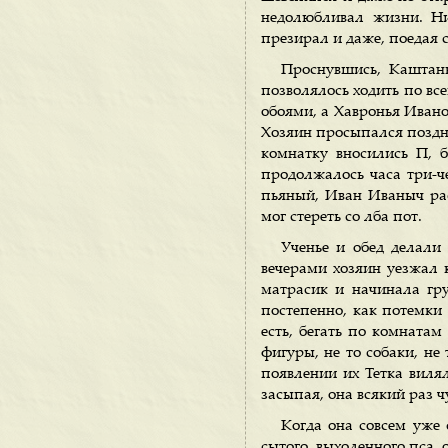
недолюбливал жизни. Ни
презирал и даже, поедая 
Проснувшись, Каштанк
позволялось ходить по вс
обоями, а Хавронья Иванов
Хозяин просыпался поздно
комнатку вносились П, 
продолжалось часа три-ч
пьяный, Иван Иваныч ра
мог стереть со лба пот.
Ученье и обед делали
вечерами хозяин уезжал к
матрасик и начинала гру
постепенно, как потемки 
есть, бегать по комнатам
фигуры, не то собаки, н
появлении их Тетка виляла
засыпая, она всякий раз ч
Когда она совсем уже 
сытого, выхоленного пса, 