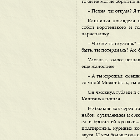
то он не мог не обратить 
– Псина, ты откуда? Я т
Каштанка поглядела н
собой коротенького и т
нараспашку.
– Что же ты скулишь? –
быть, ты потерялась? Ах, 
Уловив в голосе незн
еще жалостнее.
– А ты хорошая, смешна
со мной! Может быть, ты и
Он чмокнул губами и с
Каштанка пошла.
Не больше как через по
набок, с умилением и с л
ел и бросал ей кусочки..
полпирожка, куриных кост
вкуса. И чем больше она е