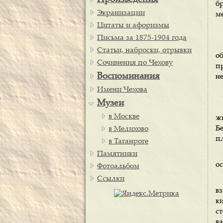
Произведения
б
Экранизации
м
Цитаты и афоризмы
Письма за 1875-1904 года
Статьи, наброски, отрывки
о
Сочинения по Чехову
п
Воспоминания
не
Имени Чехова
Музеи
в Москве
жи
Б
в Мелихово
пл
в Таганроге
Памятники
ос
Фотоальбом
Ссылки
в
ки
ст
в