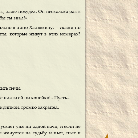
ь, даже похудел. Он несколько раз в
 бы ты знал!»
тально в лицо Халявкину, – скажи по
енты, которые живут в этих номерах?
пить печи.
е плати ей ни копейки!.. Пусть...
скрипкой, громко захрапел.
ускает уже ни одной ночи, и если не
е жалуется на судьбу и пьет, пьет и