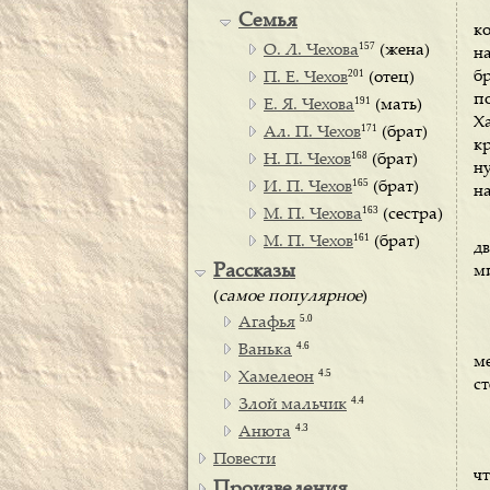
Семья
к
157
О. Л. Чехова
(жена)
н
201
бр
П. Е. Чехов
(отец)
п
191
Е. Я. Чехова
(мать)
Х
171
Ал. П. Чехов
(брат)
к
168
Н. П. Чехов
(брат)
н
165
И. П. Чехов
(брат)
на
163
М. П. Чехова
(сестра)
161
М. П. Чехов
(брат)
д
Рассказы
м
(
самое популярное
)
5.0
Агафья
4.6
Ванька
м
4.5
Хамелеон
ст
4.4
Злой мальчик
4.3
Анюта
Повести
ч