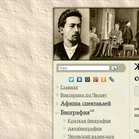
Ж
с
Главная
Викторина по Чехову
Афиша спектаклей
с
166
Биография
п
Краткая биография
Автобиография
Ч
Чеховский календарь