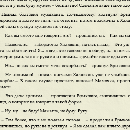
н, и я у всех буду мужем – бесплатно! Сделайте ваше такое од
Пьяная болтовня музыканта, по-видимому, кольнула Бры
краснел и долго не знал, что ответить, потом подскочил к Халя
сей силы стукнул кулаком по столу.
– Как вы смеете мне говорить это? – прошипел он. – Как вы см
– Позвольте... – забормотал Халявкин, пятясь назад. – Это уж 
го вы обижаетесь! Я... я ведь это говорю не в обиду, а... в по
мерищами, так я с руками и ногами... сделайте такое одолжен
– Но... но как вы смеете меня оскорблять? – крикнул Брыкович
– Не понимаю! – пожал плечами Халявкин, уже не улыбаясь. 
скорбил... В таком случае простите, виноват! Мамочка, прост
идеть.
– Это даже цинизм... – проговорил Брыкович, смягчившись о
щи, о которых не говорят в такой форме...
– Ну, ну... не буду! Мамаша, не буду! Руку!
– Тем более, что я не подавал повода... – продолжал Брык
ягчившись, но руки не протянул. – Я не сделал вам ничего дур