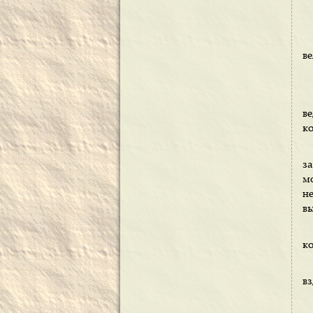
ве
в
к
з
м
не
в
ко
вз