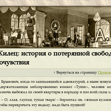
илец: история о потерянной свобод
очувствия
↑ Вернуться на страницу
Произв
Брыкович, когда-то занимавшийся адвокатурой, а ныне живущи
одержательницы меблированных комнат «Тунис», человек мо
олночь выбежал из своей квартиры в коридор и изо всей силы 
– О, злая, глупая, тупая тварь! – бормотал он, сжимая кулаки
тобы перекричать эту ведьму, надо быть пушкой!