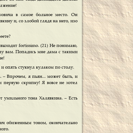
олжение!
ковича в самое больное место. Он
вкину и, со злобой глядя на него, изо
еете?
выходит fortissimo. (21) Не понимаю,
хвалу вам. Попадись мне дама с такими
ие!
 и опять стукнул кулаком по столу.
– Впрочем, я пьян... может быть, и
и первую скрипку! Я вовсе не хотел
т умильного тона Халявкина. – Есть
ович обиженным тоном, окончательно
ного.