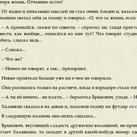
еперь жизнь. Отчаянно мстит!
От водки и печальных мыслей он стал очень бледен и, казалос
чаянии хватал себя за голову и говорил: «О, что за жизнь, если
– А признайся, скажи по совести, – спросил он, глядя прис
овести, как вообще... относятся ко мне тут? Что говорят студ
бось, слыхал ведь...
– Слыхал...
– Что же?
– Ничего не говорят, а так... презирают.
Новые приятели больше уже ни о чем не говорили.
Они разошлись только на рассвете, когда в коридоре стали то
– А ты ей ничего... не плати... – бормотал Брыкович, уходя. – Н
Халявкин свалился на диван и, положив голову на футляр со 
В следующую полночь они опять сошлись...
Брыкович, вкусивший сладость дружеских возлияний, не проп
астает Халявкина, то заходит в другой какой-нибудь номер, гд