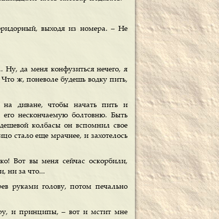
оридорный, выходя из номера. – Не
.. Ну, да меня конфузиться нечего, я
 Что ж, поневоле будешь водку пить,
 на диване, чтобы начать пить и
л его нескончаемую болтовню. Быть
 дешевой колбасы он вспомнил свое
ицо стало еще мрачнее, и захотелось
ко! Вот вы меня сейчас оскорбили,
, ни за что...
рев руками голову, потом печально
ру, и принципы, – вот и мстит мне