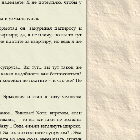
 наделаете! Я не потерплю, чтобы у
а и ухмыльнулся.
ормотал он, закуривая папиросу и
ртиру; да, я не плачу, но вы-то тут
е платите за квартиру, но ведь я же
супруга... Вы тут... вы тут такой же
 какая надобность вам беспокоиться?
и копейки не платите – и что же? Не
 Брыкович и стал в позу человека
.
ное... Виноват! Хотя, впрочем, если
иваясь, – то вы все-таки не должны
баку... Они, ежели взглянуть широко,
? За то, что состоите супругом?.. Эка
едите ко мне сюда двенадцать дюжин