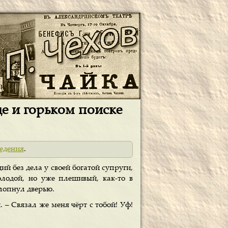
е и горьком поиске
едения
.
й без дела у своей богатой супруги,
лодой, но уже плешивый, как-то в
хлопнул дверью.
. – Связал же меня чёрт с тобой! Уф!