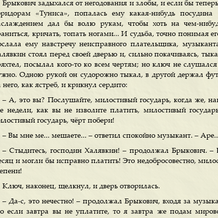
Брыкович задыхался от негодования и злобы, и если бы тепер
оридорам «Туниса», попалась ему какая-нибудь посудина
аслаждением дал бы волю рукам, чтобы хоть на чем-нибудь
аниться, кричать, топать ногами... И судьба, точно понимая е
ослала ему навстречу неисправного плательщика, музыкант
алявкин стоял перед своей дверью и, сильно покачиваясь, ты
ряхтел, посылал кого-то ко всем чертям; но ключ не слушался
ужно. Одною рукой он судорожно тыкал, в другой держал фут
 него, как ястреб, и крикнул сердито:
– А, это вы? Послушайте, милостивый государь, когда же, н
ве недели, как вы не изволите платить, милостивый государ
илостивый государь, чёрт побери!
– Вы мне ме... мешаете... – ответил спокойно музыкант. – Аре..
– Стыдитесь, господин Халявкин! – продолжал Брыкович. – 
есяц и могли бы исправно платить! Это недобросовестно, мило
епени!
Ключ, наконец, щелкнул, и дверь отворилась.
– Да-с, это нечестно! – продолжал Брыкович, входя за музы
то если завтра вы не уплатите, то я завтра же подам миров