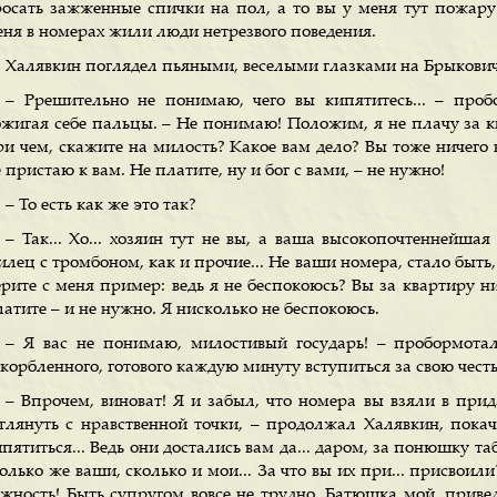
росать зажженные спички на пол, а то вы у меня тут пожару
еня в номерах жили люди нетрезвого поведения.
Халявкин поглядел пьяными, веселыми глазками на Брыкович
– Ррешительно не понимаю, чего вы кипятитесь... – проб
бжигая себе пальцы. – Не понимаю! Положим, я не плачу за ква
ри чем, скажите на милость? Какое вам дело? Вы тоже ничего н
 пристаю к вам. Не платите, ну и бог с вами, – не нужно!
– То есть как же это так?
– Так... Хо... хозяин тут не вы, а ваша высокопочтеннейшая 
лец с тромбоном, как и прочие... Не ваши номера, стало быть,
ерите с меня пример: ведь я не беспокоюсь? Вы за квартиру н
атите – и не нужно. Я нисколько не беспокоюсь.
– Я вас не понимаю, милостивый государь! – пробормотал
корбленного, готового каждую минуту вступиться за свою честь
– Впрочем, виноват! Я и забыл, что номера вы взяли в прида
зглянуть с нравственной точки, – продолжал Халявкин, покач
пятиться... Ведь они достались вам да... даром, за понюшку та
олько же ваши, сколько и мои... За что вы их при... присвоили
ажность! Быть супругом вовсе не трудно. Батюшка мой, прив