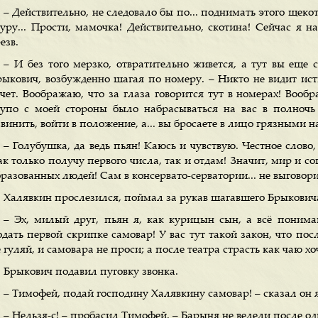
– Действительно, не следовало бы по... поднимать этого щеко
дуру... Прости, мамочка! Действительно, скотина! Сейчас я н
езв.
– И без того мерзко, отвратительно живется, а тут вы еще
рыкович, возбужденно шагая по номеру. – Никто не видит исти
очет. Воображаю, что за глаза говорится тут в номерах! Вообр
лупо с моей стороны было набрасываться на вас в полночь и
винить, войти в положение, а... вы бросаете в лицо грязными 
– Голубушка, да ведь пьян! Каюсь и чувствую. Честное слово,
к только получу первого числа, так и отдам! Значит, мир и со
разованных людей! Сам в консервато-серватории... не выговориш
Халявкин прослезился, поймал за рукав шагавшего Брыковича
– Эх, милый друг, пьян я, как курицын сын, а всё пони
одать первой скрипке самовар! У вас тут такой закон, что по
 гуляй, и самовара не проси; а после театра страсть как чаю хо
Брыкович подавил пуговку звонка.
– Тимофей, подай господину Халявкину самовар! – сказал он
– Нельзя-с! – пробасил Тимофей. – Барыня не велели после о