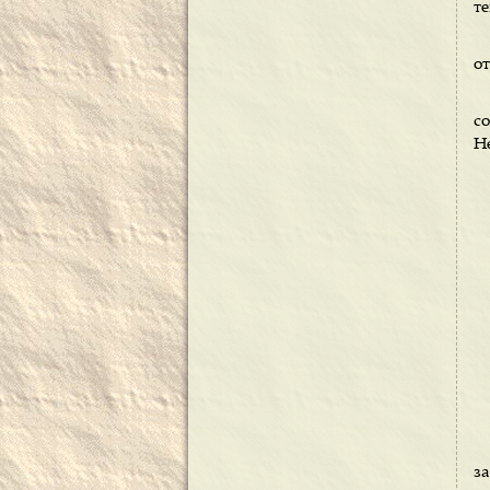
т
от
с
Не
з