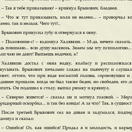
– Так я тебе приказываю! – крикнул Брыкович, бледнея.
– Что ж тут приказывать, коли не велено... – проворчал к
лено, так и нельзя. Чего тут!..
Брыкович прикусил губу и отвернулся к окну.
– Положение-с! – вздохнул Халявкин. – М-да, нечего сказать.
едь понимаю... всю душу насквозь. Знаем мы эту психологию...
оли чаю не дают! Выпьешь водочки, а?
Халявкин достал с окна водку, колбасу и расположился
акусывать. Брыкович печально глядел на пьянчугу и слуша
ожет, оттого, что при виде косматой головы, сороковушки и
давнее прошлое, когда он был также беден, но свободен, его л
ыпить. Он подошел к столу, выпил рюмку и крякнул.
– Скверно живется! – сказал он и мотнул головой. – Мерз
ридорный оскорбил... и так без конца! А за что? Так, в сущности
После третьей Брыкович сел на диван и задумался, подпе
дохнул и сказал:
– Ошибся! Ох, как ошибся! Продал я и молодость, и карье