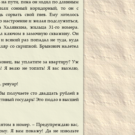
ь на пути, пока он ходил по длинным
 или сонный коридорный, то он с
 сорвать свой гнев. Ему хотелось
го настроение и желая подслужиться,
а Халявкина, жильца 31-го номера.
кал ключом в замочную скважину. Он
 и всякий раз попадал не туда, куда
ляр со скрипкой. Брыкович налетел
аконец, вы уплатите за квартиру? Уж
ь! Я велю не топить! Я вас выселю,
. ревуар!
Вы получаете сто двадцать рублей в
стивый государь! Это подло в высшей
кантом в номер. – Предупреждаю вас,
ому. Я вам покажу! Да не извольте