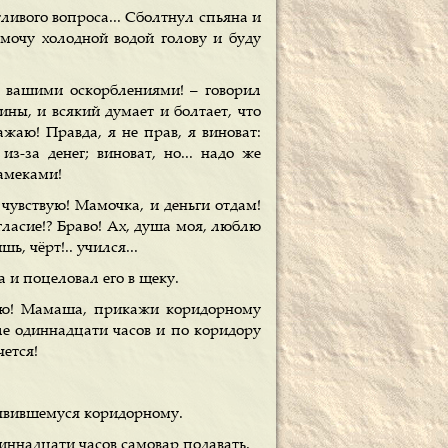
тливого вопроса... Сболтнул спьяна и
амочу холодной водой голову и буду
 с вашими оскорблениями! – говорил
ны, и всякий думает и болтает, что
ажаю! Правда, я не прав, я виноват:
з-за денег; виноват, но... надо же
намеками!
 чувствую! Мамочка, и деньги отдам!
гласие!? Браво! Ах, душа моя, люблю
ь, чёрт!.. учился...
 и поцеловал его в щеку.
маю! Мамаша, прикажи коридорному
сле одиннадцати часов и по коридору
чется!
 явившемуся коридорному.
диннадцати часов самовар подавать.