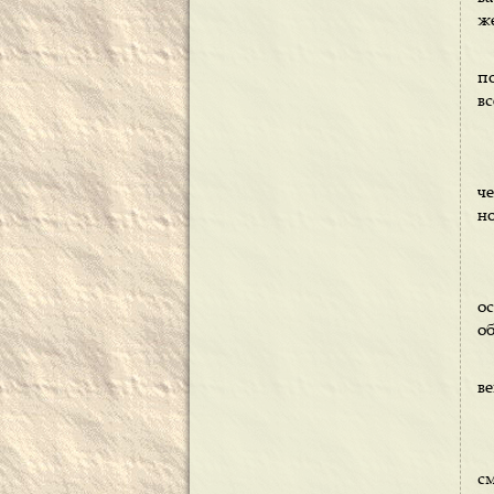
же
по
в
че
но
о
об
ве
см