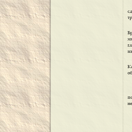
с
тр
Б
х
г
из
Ка
об
п
не