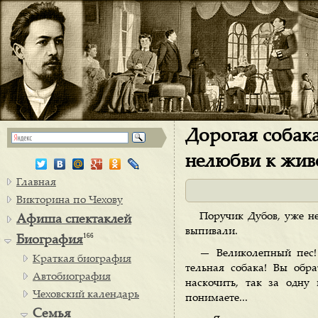
Дорогая собака
нелюбви к жи
Главная
Викторина по Чехову
Поручик Дубов, уже н
Афиша спектаклей
выпивали.
166
Биография
— Великолепный пес!
Краткая биография
тельная собака! Вы обр
Автобиография
наскочить, так за одну
Чеховский календарь
понимаете...
Семья