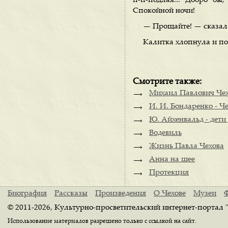
п-п-подлая... Добро бы
Спокойной ночи!
— Прощайте! — сказал
Калитка хлопнула и по
Смотрите также:
Михаил Павлович Чехо
И. И. Бондаренко - Че
Ю. Айхенвальд - дети
Водевиль
Жизнь Павла Чехова
Анна на шее
Протекция
Биография
Рассказы
Произведения
О Чехове
Музеи
© 2011-2026, Культурно-просветительский интернет-портал 
Использование материалов разрешено только с ссылкой на сайт.