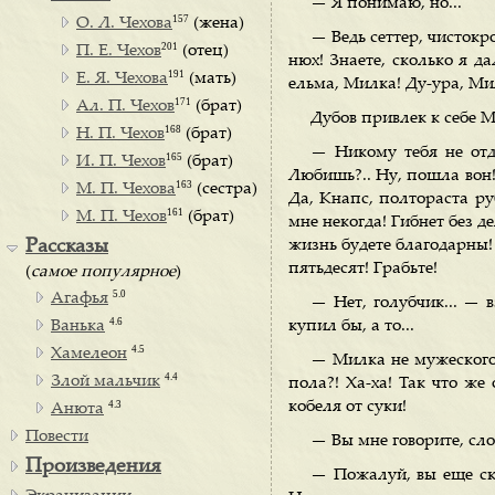
— Я понимаю, но...
157
О. Л. Чехова
(жена)
— Ведь сеттер, чистокр
201
П. Е. Чехов
(отец)
нюх! Знаете, сколько я д
191
Е. Я. Чехова
(мать)
ельма, Милка! Ду-ура, Мил
171
Ал. П. Чехов
(брат)
Дубов привлек к себе М
168
Н. П. Чехов
(брат)
— Никому тебя не отд
165
И. П. Чехов
(брат)
Любишь?.. Ну, пошла вон
163
М. П. Чехова
(сестра)
Да, Кнапс, полтораста ру
161
М. П. Чехов
(брат)
мне некогда! Гибнет без д
Рассказы
жизнь будете благодарны! 
пятьдесят! Грабьте!
(
самое популярное
)
5.0
Агафья
— Нет, голубчик... — 
4.6
Ванька
купил бы, а то...
4.5
Хамелеон
— Милка не мужеского 
4.4
Злой мальчик
пола?! Ха-ха! Так что же
4.3
кобеля от суки!
Анюта
Повести
— Вы мне говорите, сло
Произведения
— Пожалуй, вы еще ска