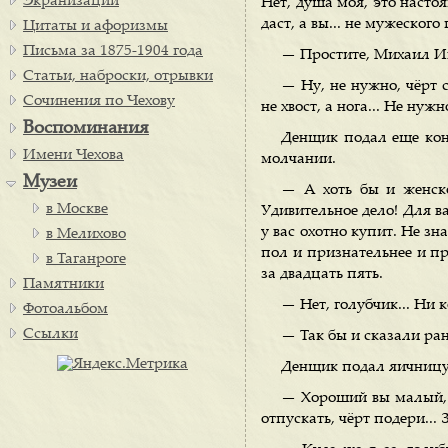
Экранизации
Нет, душа моя, это насто
даст, а вы... не мужеского 
Цитаты и афоризмы
Письма за 1875-1904 года
— Простите, Михаил Ива
Статьи, наброски, отрывки
— Ну, не нужно, чёрт с
Сочинения по Чехову
не хвост, а нога... Не нуж
Воспоминания
Денщик подал еще кон
Имени Чехова
молчании.
Музеи
— А хоть бы и женско
в Москве
Удивительное дело! Для ва
у вас охотно купит. Не зн
в Мелихово
пол и признательнее и при
в Таганроге
за двадцать пять.
Памятники
— Нет, голубчик... Ни к
Фотоальбом
Ссылки
— Так бы и сказали ра
Денщик подал яичницу.
— Хороший вы малый, К
отпускать, чёрт подери... 