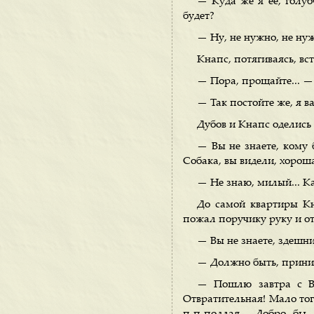
— Куда же я ее, голуб
будет?
— Ну, не нужно, не нужн
Кнапс, потягиваясь, вс
— Пора, прощайте... — 
— Так постойте же, я в
Дубов и Кнапс оделись
— Вы не знаете, кому 
Собака, вы видели, хороша
— Не знаю, милый... К
До самой квартиры Кн
пожал поручику руку и от
— Вы не знаете, здешн
— Должно быть, приним
— Пошлю завтра с Вах
Отвратительная! Мало того