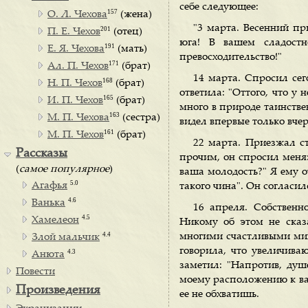
себе следующее:
157
О. Л. Чехова
(жена)
"3 марта. Весенний пр
201
П. Е. Чехов
(отец)
юга! В вашем сладостн
191
Е. Я. Чехова
(мать)
превосходительство!"
171
Ал. П. Чехов
(брат)
14 марта. Спросил сег
168
Н. П. Чехов
(брат)
ответила: "Оттого, что у 
165
И. П. Чехов
(брат)
много в природе таинстве
163
М. П. Чехова
(сестра)
видел впервые только вче
161
М. П. Чехов
(брат)
22 марта. Приезжал ст
Рассказы
прочим, он спросил меня:
(
самое популярное
)
ваша молодость?" Я ему о
5.0
Агафья
такого чина". Он согласи
4.6
Ванька
16 апреля. Собственн
4.5
Хамелеон
Никому об этом не сказ
4.4
многими счастливыми мин
Злой мальчик
говорила, что увеличива
4.3
Анюта
заметил: "Напротив, ду
Повести
моему расположению к вам
Произведения
ее не обхватишь.