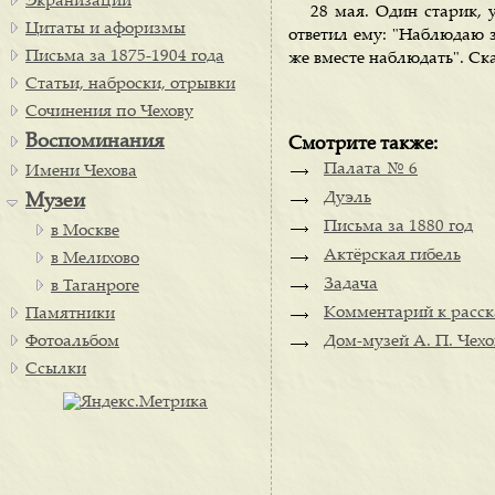
Экранизации
28 мая. Один старик, 
Цитаты и афоризмы
ответил ему: "Наблюдаю з
Письма за 1875-1904 года
же вместе наблюдать". Ска
Статьи, наброски, отрывки
Сочинения по Чехову
Воспоминания
Смотрите также:
Палата № 6
Имени Чехова
Дуэль
Музеи
Письма за 1880 год
в Москве
Актёрская гибель
в Мелихово
Задача
в Таганроге
Комментарий к расск
Памятники
Фотоальбом
Дом-музей А. П. Чехо
Ссылки