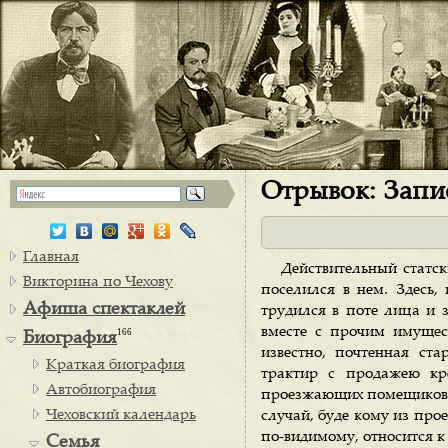
Отрывок: Запис
Главная
Действительный статск
Викторина по Чехову
поселился в нем. Здесь,
Афиша спектаклей
трудился в поте лица и 
вместе с прочим имуще
166
Биография
известно, почтенная ст
Краткая биография
трактир с продажею кр
Автобиография
проезжающих помещиков и
Чеховский календарь
случай, буде кому из про
по-видимому, относится к
Семья