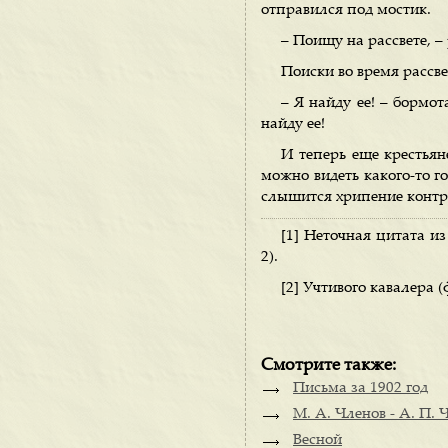
отправился под мостик.
– Поищу на рассвете, –
Поиски во время рассве
– Я найду ее! – бормот
найду ее!
И теперь еще крестьян
можно видеть какого-то г
слышится хрипение контр
[1] Неточная цитата и
2).
[2] Учтивого кавалера (
Смотрите также:
Письма за 1902 год
М. A. Членов - A. П. 
Весной