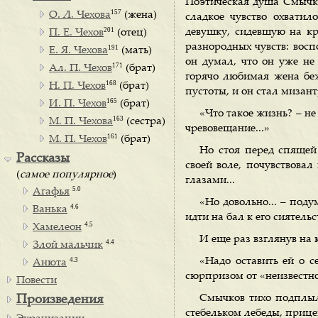
Поэтическая душа Смычко
157
О. Л. Чехова
(жена)
сладкое чувство охватил
201
девушку, сидевшую на к
П. Е. Чехов
(отец)
разнородных чувств: восп
191
Е. Я. Чехова
(мать)
он думал, что он уже не 
171
Ал. П. Чехов
(брат)
горячо любимая жена беж
168
Н. П. Чехов
(брат)
пустоты, и он стал мизан
165
И. П. Чехов
(брат)
«Что такое жизнь? – не
163
М. П. Чехова
(сестра)
чревовещание...»
161
М. П. Чехов
(брат)
Но стоя перед спящей 
Рассказы
своей воле, почувствовал
(
самое популярное
)
глазами...
5.0
Агафья
«Но довольно... – поду
4.6
Ванька
идти на бал к его сиятельст
4.5
Хамелеон
И еще раз взглянув на 
4.4
Злой мальчик
4.3
«Надо оставить ей о с
Анюта
сюрпризом от «неизвестно
Повести
Смычков тихо подплыл 
Произведения
стебельком лебеды, прице