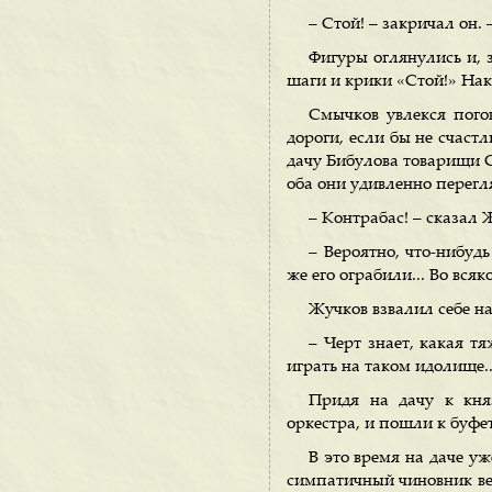
– Стой! – закричал он.
Фигуры оглянулись и, 
шаги и крики «Стой!» Нак
Смычков увлекся пого
дороги, если бы не счастл
дачу Бибулова товарищи 
оба они удивленно перегл
– Контрабас! – сказал 
– Вероятно, что-нибуд
же его ограбили... Во всяк
Жучков взвалил себе н
– Черт знает, какая тя
играть на таком идолище..
Придя на дачу к кня
оркестра, и пошли к буфе
В это время на даче у
симпатичный чиновник вед