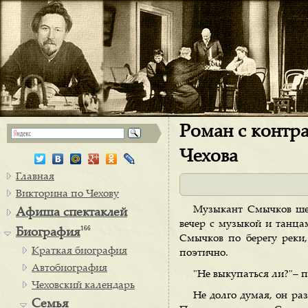
Роман с контр
Чехова
Главная
Викторина по Чехову
Музыкант Смычков шел
Афиша спектаклей
вечер с музыкой и танца
166
Биография
Смычков по берегу реки,
Краткая биография
поэтично.
Автобиография
"Не выкупаться ли?"– 
Чеховский календарь
Не долго думая, он ра
Семья