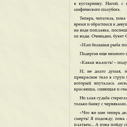
к кустарнику. Нагой, с
мифического полубога.
Теперь, читатель, пока
время и обратимся к деву
на воде поплавка, поспеш
из воды. Очевидно, букет 
«Или большая рыба пой
Подергав еще немного 
«Какая жалость! – поду
И, не долго думая, 
прекрасное тело в струи
который впуталась леск
красавица, сияющая и сча
Но злая судьба стерегл
только банку с червяками.
«Что же мне теперь де
смерть! Я подожду, пока 
платьем... А пока пойду с