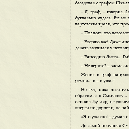
беседовал с графом Шкал
– Я, граф, – говорил 
буквально чудеса. Вы не 
чертовские трели, что про
– Полноте, это невозмо
– Уверяю вас! Даже ли
делать выучился у него и
– Рапсодию Листа... Гм!
– Не верите? – засмеял
Жених и граф направи
ремни... и – о ужас!
Но тут, пока читател
обратимся к Смычкову...
оставил футляр, не увиде
вперед по дороге и, не най
«Это ужасно! – думал он
До самой полуночи Смы