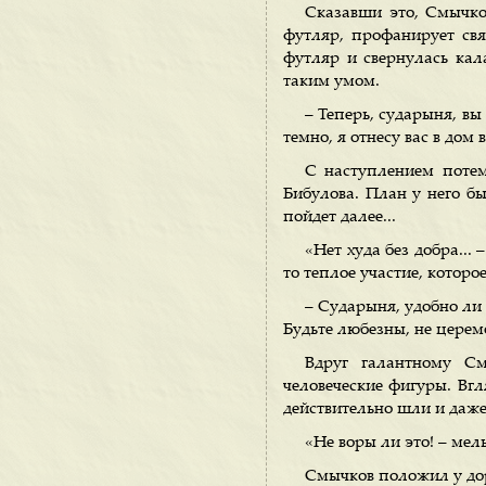
Сказавши это, Смычко
футляр, профанирует свя
футляр и свернулась кал
таким умом.
– Теперь, сударыня, вы 
темно, я отнесу вас в дом
С наступлением потем
Бибулова. План у него бы
пойдет далее...
«Нет худа без добра...
то теплое участие, котор
– Сударыня, удобно ли 
Будьте любезны, не церемо
Вдруг галантному См
человеческие фигуры. Вгл
действительно шли и даже 
«Не воры ли это! – мель
Смычков положил у дор