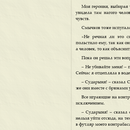
Моя героиня, выбирая 
увидела там нагого чело
чувств.
Смычков тоже испугалс
«Не речная ли это с
польстило ему, так как он
а человек, то как объясни
Пока он решал эти воп
– Не убивайте меня! – 
Сейчас я отцепляла в воде
– Сударыня! – сказал 
же они вместе с брюками 
Все играющие на конт
исключением.
– Сударыня! – сказал 
нельзя уйти отсюда, на те
в футляр моего контрабаса