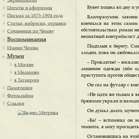
Экранизации
Букет пошел ко дну и у
Цитаты и афоризмы
Письма за 1875-1904 года
Благоразумие, закон
Статьи, наброски, отрывки
кончился на этом самом 
обстоятельствам роман н
Сочинения по Чехову
незнатный контрабасист д
Воспоминания
Подплыв к берегу, Смы
Имени Чехова
злодеи, пока он любовалс
Музеи
– Проклятие! – воскли
в Москве
лишение одежды (ибо од
в Мелихово
преступить против общест
в Таганроге
Он сел на футляр с кон
Памятники
«Не идти же голым к кн
Фотоальбом
брюками украли и находи
Ссылки
Он думал долго, мучите
«Ба! – вспомнил он на
темнота, я могу просидеть
Остановившись на этой