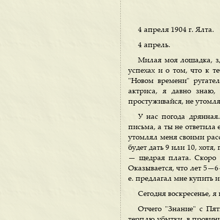
4 апреля 1904 г. Ялта.
4 апрель.
Милая моя лошадка, з
успехах и о том, что к т
"Новом времени" ругате
актриса, я давно знаю,
простуживайся, не утомляй
У нас погода дрянная
письма, а ты не ответила
утомлял меня своими расс
будет дать 9 или 10, хотя,
— щедрая плата. Скоро 
Оказывается, что лет 5—6—
е. предлагал мне купить и
Сегодня воскресенье, 
Отчего "Знание" с Пя
терплю убытки, в провинц