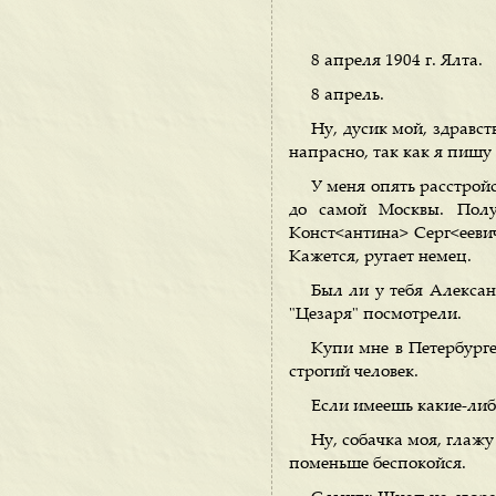
8 апреля 1904 г. Ялта.
8 апрель.
Ну, дусик мой, здравст
напрасно, так как я пишу 
У меня опять расстройс
до самой Москвы. Полу
Конст<антина> Серг<еевич
Кажется, ругает немец.
Был ли у тебя Алексан
"Цезаря" посмотрели.
Купи мне в Петербурге
строгий человек.
Если имеешь какие-либо
Ну, собачка моя, глажу
поменьше беспокойся.