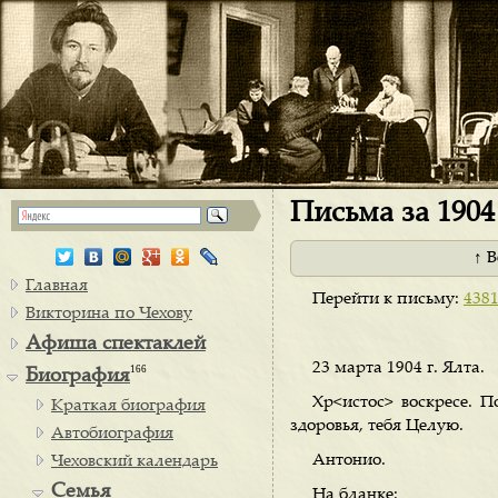
Письма за 1904 
↑ 
Главная
Перейти к письму:
438
Викторина по Чехову
Афиша спектаклей
23 марта 1904 г. Ялта.
166
Биография
Хр<истос> воскресе. 
Краткая биография
здоровья, тебя Целую.
Автобиография
Антонио.
Чеховский календарь
Семья
На бланке: