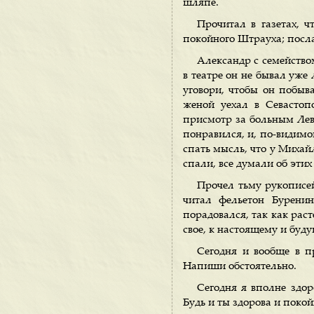
шляпе.
Прочитал в газетах, ч
покойного Штрауха; послал
Александр с семейством
в театре он не бывал уже 
уговори, чтобы он побыва
женой уехал в Севастоп
присмотр за больным Лев
понравился, и, по-видимом
спать мысль, что у Михайл
спали, все думали об этих
Прочел тьму рукописей
читал фельетон Буренин
порадовался, так как раст
свое, к настоящему и буд
Сегодня и вообще в п
Напиши обстоятельно.
Сегодня я вполне здор
Будь и ты здорова и покой