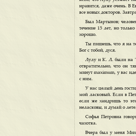
нравится, даже очень. В 
все новых докторов. Завтр
Был Мартынов; челове
течение 15 лет, но только
хорошо.
Ты пишешь, что я на те
Бог с тобой, дуся.
Лулу и К. Л. были на "
отвратительно, что он т
минут maximum, y вас идет
с ним.
У нас целый день гости
мой ласковый. Если в Пете
если же хандришь то эт
неласковы, и думай о лете
Софья Петровна говори
чахотка.
Вчера был у меня Миха