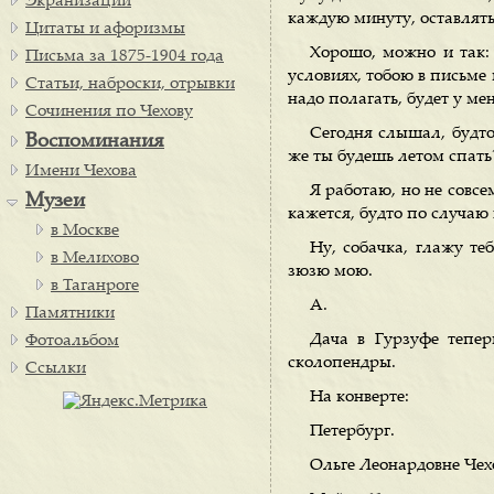
Экранизации
каждую минуту, оставлять
Цитаты и афоризмы
Хорошо, можно и так: 
Письма за 1875-1904 года
условиях, тобою в письме 
Статьи, наброски, отрывки
надо полагать, будет у ме
Сочинения по Чехову
Сегодня слышал, будто
Воспоминания
же ты будешь летом спать
Имени Чехова
Я работаю, но не совсе
Музеи
кажется, будто по случаю 
в Москве
Ну, собачка, глажу т
в Мелихово
зюзю мою.
в Таганроге
А.
Памятники
Дача в Гурзуфе тепер
Фотоальбом
сколопендры.
Ссылки
На конверте:
Петербург.
Ольге Леонардовне Че