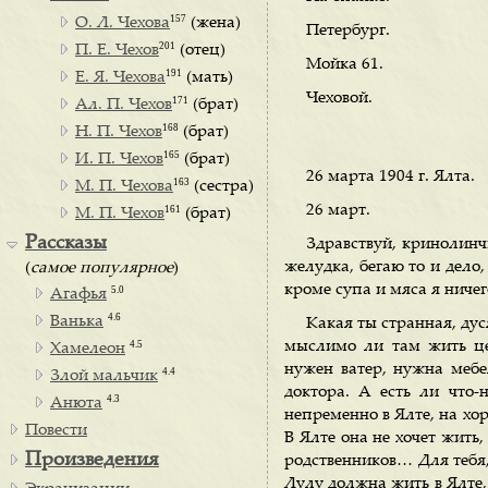
157
О. Л. Чехова
(жена)
Петербург.
201
П. Е. Чехов
(отец)
Мойка 61.
191
Е. Я. Чехова
(мать)
Чеховой.
171
Ал. П. Чехов
(брат)
168
Н. П. Чехов
(брат)
165
И. П. Чехов
(брат)
26 марта 1904 г. Ялта.
163
М. П. Чехова
(сестра)
26 март.
161
М. П. Чехов
(брат)
Рассказы
Здравствуй, кринолинчи
желудка, бегаю то и дело,
(
самое популярное
)
кроме супа и мяса я ничег
5.0
Агафья
4.6
Ванька
Какая ты странная, дус
4.5
мыслимо ли там жить це
Хамелеон
нужен ватер, нужна мебе
4.4
Злой мальчик
доктора. А есть ли что
4.3
Анюта
непременно в Ялте, на хор
Повести
В Ялте она не хочет жить,
Произведения
родственников… Для тебя,
Лулу должна жить в Ялте, 