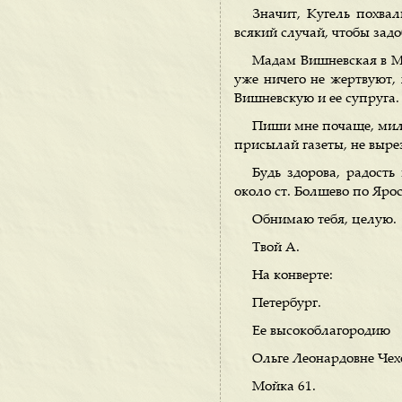
Значит, Кугель похва
всякий случай, чтобы зад
Мадам Вишневская в Мо
уже ничего не жертвуют,
Вишневскую и ее супруга.
Пиши мне почаще, милы
присылай газеты, не выре
Будь здорова, радость
около ст. Болшево по Ярос
Обнимаю тебя, целую.
Твой А.
На конверте:
Петербург.
Ее высокоблагородию
Ольге Леонардовне Че
Мойка 61.