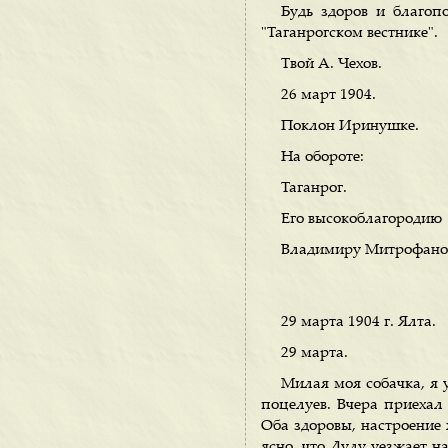
Будь здоров и благоп
"Таганрогском вестнике".
Твой А. Чехов.
26 март 1904.
Поклон Иринушке.
На обороте:
Таганрог.
Его высокоблагородию
Владимиру Митрофанов
29 марта 1904 г. Ялта.
29 марта.
Милая моя собачка, я 
поцелуев. Вчера приехал 
Оба здоровы, настроение х
ясно, что Лулу уезжает на