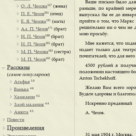
Ваше письмо было для
157
О. Л. Чехова
(жена)
раньше, по крайней мере
201
П. Е. Чехов
(отец)
выпускал бы ее до января
191
прийти о том, что Маркс 
Е. Я. Чехова
(мать)
решительно ни о чем не 
171
Ал. П. Чехов
(брат)
мою просьбу.
168
Н. П. Чехов
(брат)
Мне кажется, что изд
165
И. П. Чехов
(брат)
издает только для теат
163
М. П. Чехова
(сестра)
почитателей, что для нег
161
М. П. Чехов
(брат)
4500 рублей я получи
Рассказы
положении настоящего бол
(
самое популярное
)
Anton Tschekhoff.
5.0
Агафья
Желаю Вам всего хоро
4.6
Ванька
Будьте здоровы и благопо
4.5
Хамелеон
Искренно преданный
4.4
Злой мальчик
4.3
Анюта
А. Чехов.
Повести
Произведения
31 мая 1904 г. Москва.