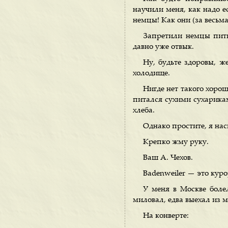
научили меня, как надо ес
немцы! Как они (за весь
Запретили немцы пить
давно уже отвык.
Ну, будьте здоровы, ж
холодище.
Нигде нет такого хорош
питался сухими сухарикам
хлеба.
Однако простите, я на
Крепко жму руку.
Ваш А. Чехов.
Badenweiler — это куро
У меня в Москве болел
миловал, едва выехал из м
На конверте: