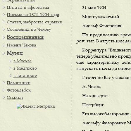
Экранизации
Цитаты и афоризмы
31 мая 1904.
Письма за 1875-1904 года
Многоуважаемый
Статьи, наброски, отрывки
Адольф Федорович!
Сочинения по Чехову
По предписанию врачей
Воспоминания
post. rest. В августе или д
Имени Чехова
Корректура "Вишневого
Музеи
теперь убедительно прошу 
в Москве
еще характеристику дей
в Мелихово
выпускать пьесы до опред
в Таганроге
Искренно Вас уважаю
Памятники
А. Чехов.
Фотоальбом
На конверте:
Ссылки
Петербург.
Его высокоблагородию
Адольфу Федоровичу М