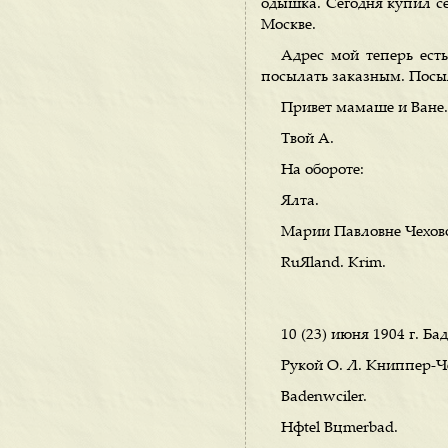
одышка. Сегодня купил се
Москве.
Адрес мой теперь ест
посылать заказным. Посыл
Привет мамаше и Ване.
Твой А.
На обороте:
Ялта.
Марии Павловне Чехов
RuЯland. Krim.
10 (23) июня 1904 г. Ба
Рукой О. Л. Книппер-Ч
Badenwciler.
Hфtel Bцmerbad.