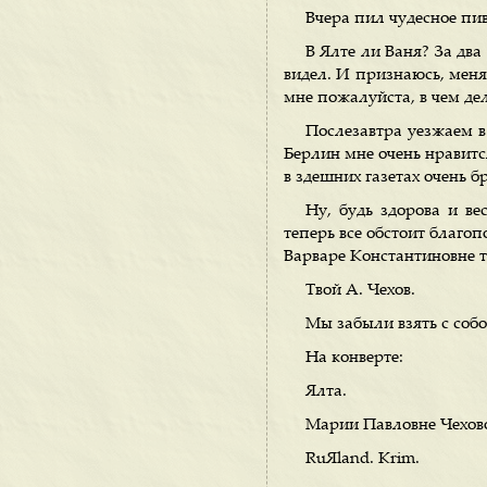
Вчера пил чудесное пив
В Ялте ли Ваня? За два 
видел. И признаюсь, меня
мне пожалуйста, в чем де
Послезавтра уезжаем в
Берлин мне очень нравится
в здешних газетах очень б
Ну, будь здорова и ве
теперь все обстоит благоп
Варваре Константиновне т
Твой А. Чехов.
Мы забыли взять с собо
На конверте:
Ялта.
Марии Павловне Чехов
RuЯland. Krim.