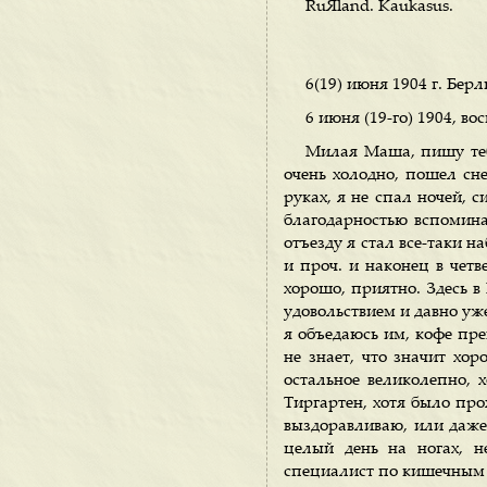
RuЯland. Kaukasus.
6(19) июня 1904 г. Берл
6 июня (19-го) 1904, во
Милая Маша, пишу тебе
очень холодно, пошел сне
руках, я не спал ночей, 
благодарностью вспомина
отъезду я стал все-таки н
и проч. и наконец в четв
хорошо, приятно. Здесь в
удовольствием и давно уже
я объедаюсь им, кофе пре
не знает, что значит хор
остальное великолепно, х
Тиргартен, хотя было про
выздоравливаю, или даже 
целый день на ногах, н
специалист по кишечным б