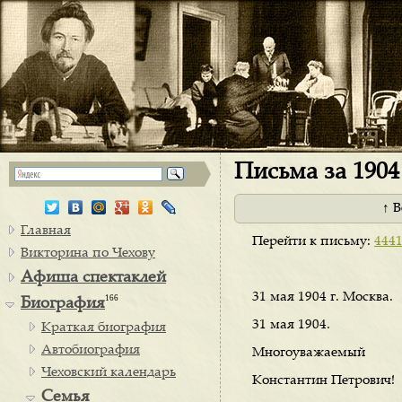
Письма за 1904 
↑ 
Главная
Перейти к письму:
444
Викторина по Чехову
Афиша спектаклей
31 мая 1904 г. Москва.
166
Биография
31 мая 1904.
Краткая биография
Автобиография
Многоуважаемый
Чеховский календарь
Константин Петрович!
Семья