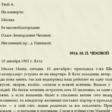
Твой А.
На конверте:
Москва.
Ее высокоблагородию
Ольге Леонардовне Чеховой.
Неглинный пр., д. Гонецкой.
3914. M. П. ЧЕХОВОЙ
10 декабря 1902 г. Ялта.
Милая Маша, сегодня, 10 дек<абря>, приходила г-жа Шв
<льтшуллер> устроил ее на квартире. В Ялте холодище, ветер.
оды пока много, так как водопровод наш работает на одну то
акусок, окорок, колбас, сосисок и всякой всячины. Возьми у 
льдей. На багаж можешь истратить хоть 10 целковых, за один п
ожно, а если возьмешь билет в спальном вагоне (это недор
еглинном), то кондуктор вагонный поставит портер в прохлад
есто — в мой счет, ихние родители за все заплотють. При
осылок — и потолще и потоньше. Сходи в о<бщест>во Wagonlit т