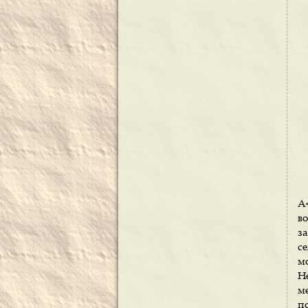
А
в
з
се
м
Н
м
п