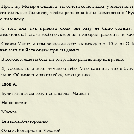
Про г-жу Мейер я слышал, но отчета ее не видел, у меня нет и
сего сдать его Гольцеву, чтобы рецензия была помещена в "Ру
о ни к чему.
С того дня, как приехал сюда, ни разу не было солнца, 
иходилось. Погода вообще скверная, недобрая, работать не хоч
Скажи Маше, чтобы зависала себе в книжку 5 р. 10 к. от О. 
нег, или я в Ялте отдам при свидании.
В городе я еще не был ни разу. Пью рыбий жир исправно.
Я, собака, то и дело думаю о тебе. Мне кажется, что я буд
ольше. Обнимаю мою голубку, мою цаплю.
Твой А.
Будет ли в этом году поставлена "Чайка"?
На конверте:
Москва.
Ее высокоблагородию
Ольге Леонардовне Чеховой.