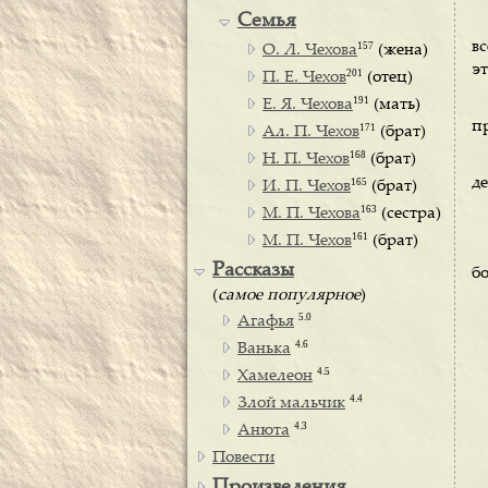
Семья
в
157
О. Л. Чехова
(жена)
эт
201
П. Е. Чехов
(отец)
191
Е. Я. Чехова
(мать)
пр
171
Ал. П. Чехов
(брат)
168
Н. П. Чехов
(брат)
де
165
И. П. Чехов
(брат)
163
М. П. Чехова
(сестра)
161
М. П. Чехов
(брат)
Рассказы
б
(
самое популярное
)
5.0
Агафья
4.6
Ванька
4.5
Хамелеон
4.4
Злой мальчик
4.3
Анюта
Повести