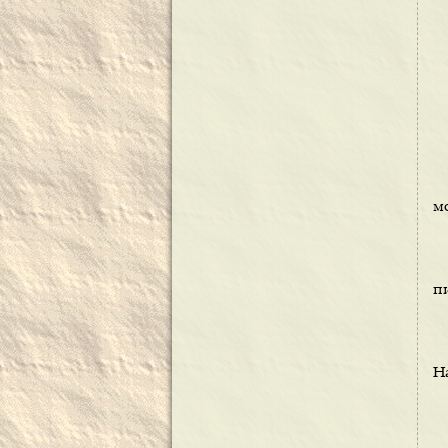
м
пи
На