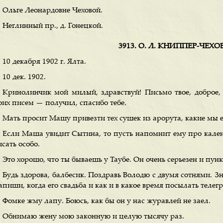
Ольге Леонардовне Чеховой.
Неглинный пр., д. Гонецкой.
3913. О. Л. КНИППЕР-ЧЕХ
10 декабря 1902 г. Ялта.
10 дек. 1902.
Кринолинчик мой милый, здравствуй! Письмо твое, доброе, 
оих писем — получил, спасибо тебе.
Мать просит Машу привезти тех сушек из арорута, какие мы е
Если Маша увидит Сытина, то пусть напомнит ему про кален
сать особо.
Это хорошо, что ты бываешь у Таубе. Он очень серьезен и пунк
Будь здорова, балбесик. Поздравь Володю с двумя сотнями. Зн
пиши, когда его свадьба и как и в какое время посылать телег
Фомке жму лапу. Боюсь, как бы он у нас журавлей не заел.
Обнимаю жену мою законную и целую тысячу раз.