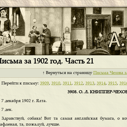
исьма за 1902 год. Часть 21
↑ Вернуться на страницу
Письма Чехова з
Перейти к письму:
3909
,
3910
,
3911
,
3912
,
3913
,
3914
,
3915
,
391
3908. О. Л. КНИППЕР-ЧЕХ
7 декабря 1902 г. Ялта.
7 дек.
Здравствуй, собака! Вот та самая английская бумага, о ко
рафленая, та, пожалуй, лучше.