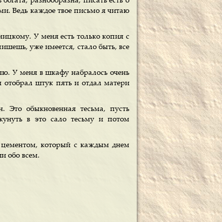
 богата, разнообразна, писать есть о
ми. Ведь каждое твое письмо я читаю
ницкому. У меня есть только копия с
ишешь, уже имеется, стало быть, все
яю. У меня в шкафу набралось очень
 я отобрал штук пять и отдал матери
. Это обыкновенная тесьма, пусть
окунуть в это сало тесьму и потом
а цементом, который с каждым днем
и обо всем.