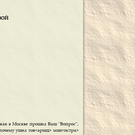
ОВОЙ
 как в Москве прошел Ваш "Вопрос",
 почему ушел тов<арищ> мин<истра>