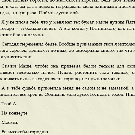
Твои письма коротки, до жестокости коротки. Ведь твоя жизнь
ем, и хоть бы раз в неделю ты радовала меня длинными письма
 два, по три раза! Пойми, дусик мой.
Я уже писал тебе, что у меня нет тех бумаг, какие нужны Пят
говора — и больше ничего. А эта копия у Пятницкого, как ты п
бстоит благополучно.
Сегодня переменил белье. Вообще приказания твои я исполн
ного сорочек, денных и ночных, до безобразия много, так что
ля уничтожения.
Скажи Маше, чтобы она привезла белой тесьмы для окон
ривезет несколько пачек. Нужно растопить сало говяжье, 
клеивать окна, выходит очень хорошо, не нужно замазки.
А к тебе судьба приклеила меня не салом и не замазкой, 
тановится все крепче. Обнимаю мою дусю. Господь с тобой. Пиш
Твой А.
На конверте:
Москва.
Ее высокоблагородию