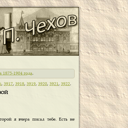
а 1875-1904 года
.
6
,
3917
,
3918
,
3919
,
3920
,
3921
,
3922
.
ОВОЙ
торой я вчера писал тебе. Есть не