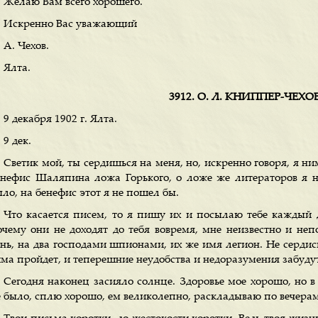
Желаю Вам всего хорошего.
Искренно Вас уважающий
А. Чехов.
Ялта.
3912. О. Л. КНИППЕР-ЧЕХ
9 декабря 1902 г. Ялта.
9 дек.
Светик мой, ты сердишься на меня, но, искренно говоря, я ни
енефис Шаляпина ложа Горького, о ложе же литераторов я н
ло, на бенефис этот я не пошел бы.
Что касается писем, то я пишу их и посылаю тебе каждый д
очему они не доходят до тебя вовремя, мне неизвестно и неп
нь, на два господами шпионами, их же имя легион. Не сердись,
има пройдет, и теперешние неудобства и недоразумения забуду
Сегодня наконец засияло солнце. Здоровье мое хорошо, но 
е было, сплю хорошо, ем великолепно, раскладываю по вечерам