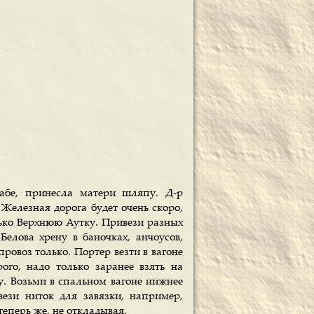
абе, принесла матери шляпу. Д-р
 Железная дорога будет очень скоро,
лько Верхнюю Аутку. Привези разных
Белова хрену в баночках, анчоусов,
ровоз только. Портер везти в вагоне
ого, надо только заранее взять на
у. Возьми в спальном вагоне нижнее
вези ниток для завязки, например,
еперь же, не откладывая.