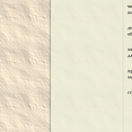
ч
по
до
о
м
д
п
за
с