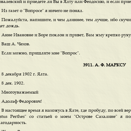
валевский и приедете ли Вы в Ялту или Феодосию, и если приед
Из газет о "Вопросе" я ничего не понял.
Пожалуйста, напишите, и чем длиннее, тем лучше, ибо скучи
ет дождь.
Анне Ивановне и Боре поклон и привет, Вам жму крепко руку
Ваш А. Чехов.
Если можно, пришлите мне "Вопрос".
3911. А. Ф. МАРКСУ
8 декабря 1902 г. Ялта.
8 дек. 1902.
Многоуважаемый
Адольф Федорович!
В настоящее время я нахожусь в Ялте, где пробуду, по всей веро
ustus Perthes" со статьей о моем "Острове Сахалине" я
лагодарность.