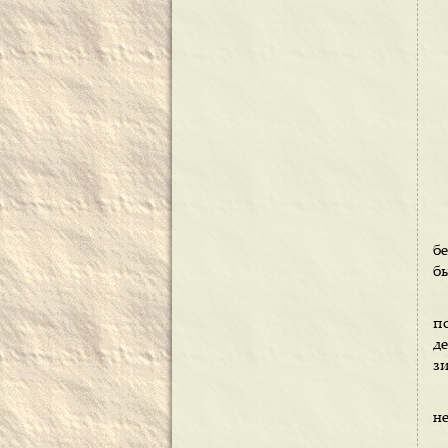
б
бы
п
де
з
н