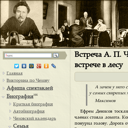
Встреча А. П. 
встрече в лесу
Главная
Викторина по Чехову
А зачем у него 
Афиша спектаклей
у самых свирепых
166
Биография
Максимов
Краткая биография
Автобиография
Ефрем Денисов тоскли
членах стояла ломота. Ко
Чеховский календарь
понурил голову. Дорога о
Семья