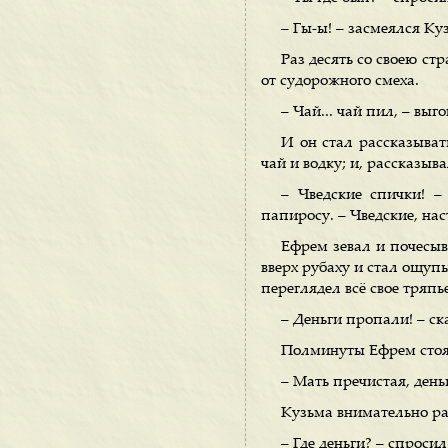
– Гы-ы! – засмеялся Куз
Раз десять со своею ст
от судорожного смеха.
– Чай... чай пил, – выго
И он стал рассказыва
чай и водку; и, рассказыв
– Чведские спички! –
папиросу. – Чведские, на
Ефрем зевал и почесыва
вверх рубаху и стал ощупы
переглядел всё свое тряпь
– Деньги пропали! – ск
Полминуты Ефрем стоял
– Мать пречистая, ден
Кузьма внимательно ра
– Где деньги? – спроси