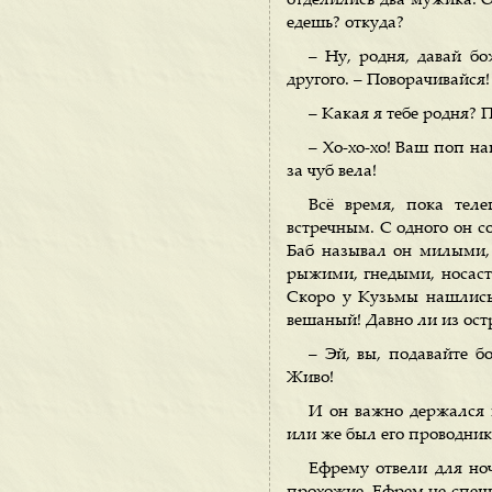
отделились два мужика. 
едешь? откуда?
– Ну, родня, давай бо
другого. – Поворачивайся!
– Какая я тебе родня? 
– Хо-хо-хо! Ваш поп н
за чуб вела!
Всё время, пока тел
встречным. С одного он с
Баб называл он милыми,
рыжими, гнедыми, носаст
Скоро у Кузьмы нашлись
вешаный! Давно ли из ост
– Эй, вы, подавайте б
Живо!
И он важно держался и
или же был его проводник
Ефрему отвели для ноч