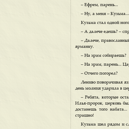
– Ефрем, парень...
– Ну, а меня – Кузьма..
Кузьма стал одной ного
– А далече едешь? – сп
– Далече, православны
ярманку.
– На храм собираешь?
– На храм, парень... Ц
– Отчего погорел?
Лениво поворачивая яз
день молния ударила в це
– Ребята, которые оста
Илья-пророк, церковь бы
достанешь того набата.
страшно!
Кузьма шел рядом и сл