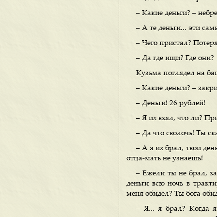
– Какие деньги? – небр
– А те деньги... эти сам
– Чего пристал? Потеря
– Да где ищи? Где они?
Кузьма поглядел на ба
– Какие деньги? – закри
– Деньги! 26 рублей!
– Я их взял, что ли? Пр
– Да что сволочь! Ты ск
– А я их брал, твои ден
отца-мать не узнаешь!
– Ежели ты не брал, за
деньги всю ночь в тракт
меня обидел? Ты бога оби
– Я... я брал? Когда