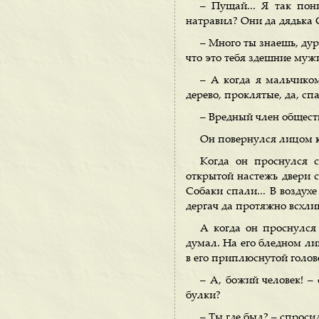
– Пущай... Я так по
натравил? Они да дядька 
– Много ты знаешь, дура
что это тебя здешние муж
– А когда я мальчико
дерево, проклятые, да, с
– Вредный член обществ
Он повернулся лицом к 
Когда он проснулся с
открытой настежь двери с
Собаки спали... В воздух
дергач да протяжно всхли
А когда он проснулся 
думал. На его бледном л
в его приплюснутой голове
– А, божий человек! –
булки?
– Ты где был? – спроси