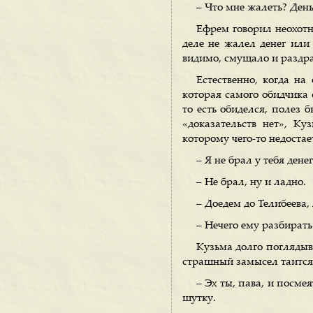
– Что мне жалеть? День
Ефрем говорил неохотн
деле не жалел денег или
видимо, смущало и раздра
Естественно, когда на
которая самого обидчика 
то есть обиделся, полез 
«доказательств нет», Ку
которому чего-то недостае
– Я не брал у тебя денег
– Не брал, ну и ладно.
– Доедем до Телибеева, 
– Нечего ему разбирать
Кузьма долго поглядыва
страшный замысел таится 
– Эх ты, пава, и посмея
шутку.