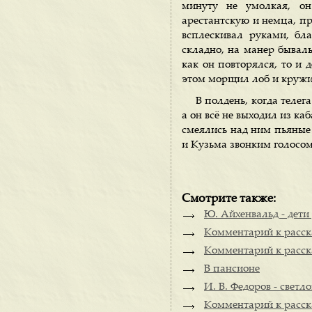
минуту не умолкая, он
арестантскую и немца, про
всплескивал руками, бла
складно, на манер бывалы
как он повторялся, то и 
этом морщил лоб и кружил
В полдень, когда телег
а он всё не выходил из ка
смеялись над ним пьяные 
и Кузьма звонким голосом
Смотрите также:
Ю. Айхенвальд - дети
Комментарий к расск
Комментарий к расска
В пансионе
И. В. Федоров - светл
Комментарий к расск