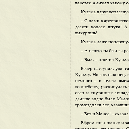
человек, а ежели какому о
Кузьма вдруг всплесну
– С нами в арестантско
десяти копеек штука! А-
выкуришь!
Кузьма даже поперхнул
– А нешто ты был в ар
– Был, – ответил Кузьм
Вечер наступал, уже с
Кузьму. Но вот, наконец, 
немного – и телега вые
волшебству, раскинулась ж
овец и спутанных лошадей
дальше видно было Малое
громоздился лес, казавши
– Вот и Малое! – сказа
Ефрем снял шапку и заз