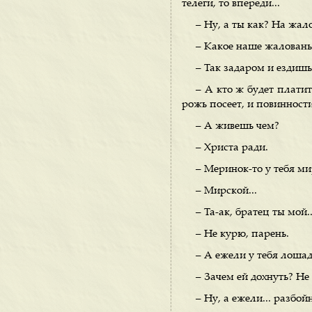
телеги, то впереди...
– Ну, а ты как? На жало
– Какое наше жалованье
– Так задаром и ездишь
– А кто ж будет платит
рожь посеет, и повинности
– А живешь чем?
– Христа ради.
– Меринок-то у тебя м
– Мирской...
– Та-ак, братец ты мой.
– Не курю, парень.
– А ежели у тебя лошад
– Зачем ей дохнуть? Не 
– Ну, а ежели... разбо