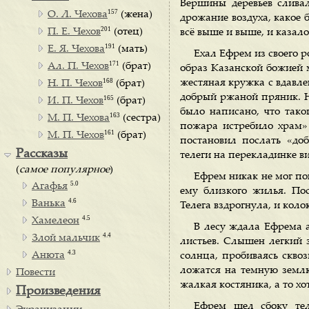
Вершины деревьев слива
157
О. Л. Чехова
(жена)
дрожание воздуха, какое 
201
П. Е. Чехов
(отец)
всё выше и выше, и казало
191
Е. Я. Чехова
(мать)
Ехал Ефрем из своего р
171
Ал. П. Чехов
(брат)
образ Казанской божией 
168
жестяная кружка с вдавле
Н. П. Чехов
(брат)
добрый ржаной пряник. Н
165
И. П. Чехов
(брат)
было написано, что тако
163
М. П. Чехова
(сестра)
пожара истребило храм»
161
М. П. Чехов
(брат)
постановил послать «до
Рассказы
телеги на перекладинке в
(
самое популярное
)
Ефрем никак не мог пон
5.0
Агафья
ему близкого жилья. Пос
4.6
Ванька
Телега вздрогнула, и кол
4.5
Хамелеон
В лесу ждала Ефрема 
4.4
Злой мальчик
листьев. Слышен легкий 
4.3
Анюта
солнца, пробиваясь скво
ложатся на темную землю
Повести
жалкая костяника, а то х
Произведения
Ефрем шел сбоку тел