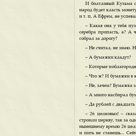
И болтливый Кузьма с
народ будет класть монет
и т. п. А Ефрем, не успев
– Какая она у тебя пуз
серебра пропасть, а? А 
собрал за дорогу?
– Не считал, не знаю. Н
– А бумажки кладут?
– Которые поблагородн
– Что ж? И бумажки в
– Не, зачем? Бумажка мя
– А много насбирал б
– Да рублей с двадцать
– 26 целковых! – ска
строили церкву, так за од
нынешнему времю 26 целко
и пить не станешь... Сей