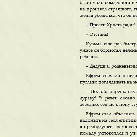
было мало обыденного и 
на произвол страшного, гн
желая убедиться, что он н
– Прости Христа ради! 
– Отстань!
Кузьма еще раз быстро
ужасе он бормотал неясные
ребенок.
– Дедушка, родненький
Ефрем сначала в недо
пугливо поглядывать на не
– Постой, парень, слу
дураку! Э, ревет, словно
деревню, сейчас к попу с
Ефрем стал объяснять 
наложить на себя епитими
в предбудущее время вест
помалу успокоился и уж, 