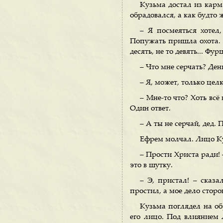
Кузьма достал из карм
обрадовался, а как будто ж
– Я посмеяться хотел
Попужать пришла охота. Д
десять, не то девять... Фу
– Что мне серчать? Ден
– Я, может, только цел
– Мне-то что? Хоть всё
Один ответ.
– А ты не серчай, дед. 
Ефрем молчал. Лицо К
– Прости Христа ради! 
это в шутку.
– Э, пристал! – сказа
простил, а мое дело сторо
Кузьма поглядел на об
его лицо. Под влиянием 