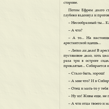
стороне.
Потом Ефрем долго ст
глубоко вздохнул и прогов
– Несообразный ты... Ка
– А что?
– А то... На настоящ
арестантской идешь...
– Легко ли дело! В арес
пустяковое дело, хоть цел
раза три в остроге сиде
проклятые... Собирается о
– Стало быть, хорош!
– А мне что? И в Сиби
– Отец и мать-то у тебя
– Ну их! Живы еще, не 
– А чти отца твоего и 