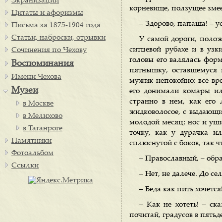
Экранизации
корневище, ползущее змеей
Цитаты и афоризмы
– Здорово, папаша! – 
Письма за 1875-1904 года
Статьи, наброски, отрывки
У самой дороги, полож
ситцевой рубахе и в уз
Сочинения по Чехову
головы его валялась фор
Воспоминания
пятнышку, оставшемуся 
Имени Чехова
мужик непокойно: всё вре
Музеи
его донимали комары ил
странно в нем, как его
в Москве
жидковолосое, с выдающи
в Мелихово
молодой месяц; нос и уши
в Таганроге
точку, как у дурачка ил
Памятники
сплюснутой с боков, так 
Фотоальбом
– Православный, – обра
Ссылки
– Нет, не далече. До се
– Беда как пить хочется
– Как не хотеть! – с
почитай, градусов в пятьде