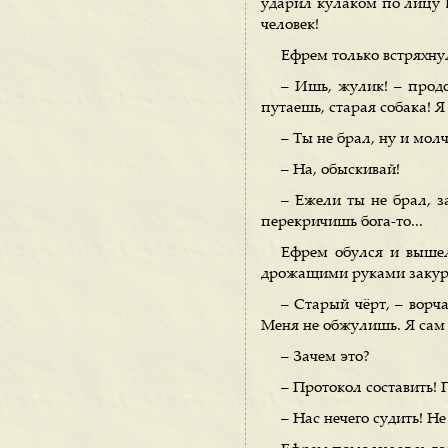
ударил кулаком по лицу Е
человек!
Ефрем только встряхнул 
– Ишь, жулик! – продо
путаешь, старая собака! Я
– Ты не брал, ну и мол
– На, обыскивай!
– Ежели ты не брал, за
перекричишь бога-то...
Ефрем обулся и вышел
дрожащими руками закур
– Старый чёрт, – ворча
Меня не обжулишь. Я сам 
– Зачем это?
– Протокол составить! 
– Нас нечего судить! Не