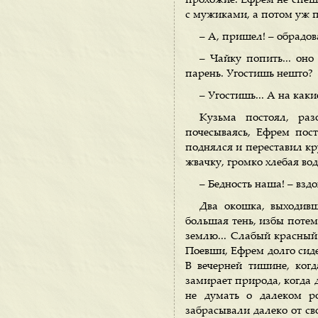
прохожие. Ефрем не спеша
с мужиками, а потом уж п
– А, пришел! – обрадо
– Чайку попить... оно
парень. Угостишь нешто?
– Угостишь... А на каки
Кузьма постоял, раз
почесываясь, Ефрем пост
поднялся и переставил кр
жвачку, громко хлебая вод
– Бедность наша! – вздо
Два окошка, выходивш
большая тень, избы потемн
землю... Слабый красный 
Поевши, Ефрем долго сиде
В вечерней тишине, когд
замирает природа, когда 
не думать о далеком р
забрасывали далеко от св