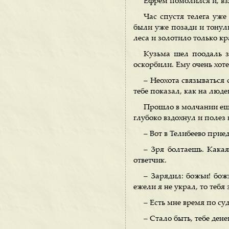
Ефрем помолился и, вз
Час спустя телега уж
были уже позади и тонули
леса и золотило только кр
Кузьма шел поодаль за
оскорбили. Ему очень хоте
– Неохота связываться с
тебе показал, как на люде
Прошло в молчании еще
глубоко вздохнул и полез в
– Вот в Телибеево прие
– Зря болтаешь. Какая
ответчик.
– Зарядил: божьи! божь
ежели я не украл, то тебя 
– Есть мне время по су
– Стало быть, тебе дене