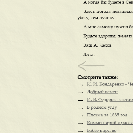
А когда Вы будете в Се
Здесь погода неважная
убегу, тем лучше.
А мне самому нужно бы 
Будьте здоровы, желаю 
Ваш А. Чехов.
Ялта.
Смотрите также:
И. И. Бондаренко - Че
Добрый немец
И. В. Федоров - светл
В родном углу
Письма за 1885 год
Комментарий к расск
Бабье царство