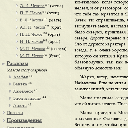
кокетничаю, когда говорю
157
О. Л. Чехова
(жена)
нельзя, и от разговоров, 
201
П. Е. Чехов
(отец)
что тебе так нравится в 
191
Е. Я. Чехова
(мать)
Затем ты спрашиваешь, 
выслушать меня, настаива
171
Ал. П. Чехов
(брат)
было скверно, принимал 
168
Н. П. Чехов
(брат)
севере. Дорогу перенес я
165
И. П. Чехов
(брат)
Это от дурного характера,
163
М. П. Чехова
(сестра)
всегда, т. е. очень хоро
161
М. П. Чехов
(брат)
которую он купил в Крыму
благополучно, так как в
Рассказы
обмануто доносчиками.
(
самое популярное
)
5.0
Агафья
Жарко, ветер, неистов
Найденова. Еще не читал. 
4.6
Ванька
великолепный, кстати ска
4.5
Хамелеон
4.4
Маша получила сегодня
Злой мальчик
что ей читать нечего. Пись
4.3
Анюта
Повести
Маша приедет в Москв
полк<овник> Стахович д
Произведения
Зенгеру о том, чтобы при