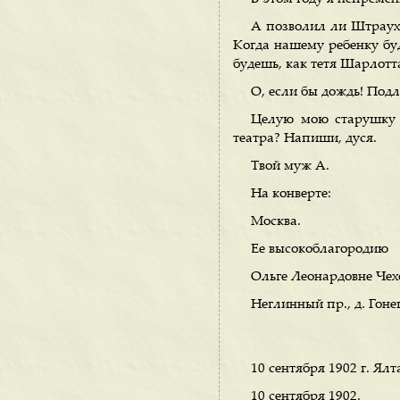
А позволил ли Штраух т
Когда нашему ребенку буде
будешь, как тетя Шарлотт
О, если бы дождь! Подл
Целую мою старушку и
театра? Напиши, дуся.
Твой муж А.
На конверте:
Москва.
Ее высокоблагородию
Ольге Леонардовне Чех
Неглинный пр., д. Гоне
10 сентября 1902 г. Ялт
10 сентября 1902.