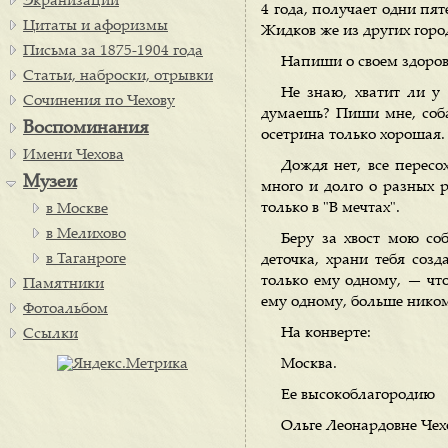
Экранизации
4 года, получает одни пят
Цитаты и афоризмы
Жидков же из других горо
Письма за 1875-1904 года
Напиши о своем здоров
Статьи, наброски, отрывки
Не знаю, хватит ли у 
Сочинения по Чехову
думаешь? Пиши мне, соба
Воспоминания
осетрина только хорошая.
Имени Чехова
Дождя нет, все пересо
Музеи
много и долго о разных р
только в "В мечтах".
в Москве
в Мелихово
Беру за хвост мою соб
в Таганроге
деточка, храни тебя соз
только ему одному, — чт
Памятники
ему одному, больше нико
Фотоальбом
На конверте:
Ссылки
Москва.
Ее высокоблагородию
Ольге Леонардовне Чех