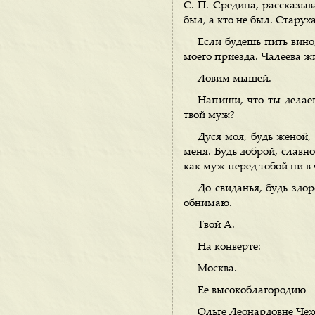
С. П. Средина, рассказыва
был, а кто не был. Старух
Если будешь пить вино,
моего приезда. Чалеева жи
Ловим мышей.
Напиши, что ты делаеш
твой муж?
Дуся моя, будь женой,
меня. Будь доброй, славн
как муж перед тобой ни в 
До свиданья, будь здо
обнимаю.
Твой А.
На конверте:
Москва.
Ее высокоблагородию
Ольге Леонардовне Чех