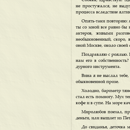
Собака, здравствуй! З
не простужался, не выду
процесса вследствие ялти
Опять-таки повторяю: я
ты со мной все равно бы 
актеров, живыми разго
необыкновенный, скоро, в
оной Москве, около своей
Поздравляю с роялью. П
нам его в собственность
дурного инструмента.
Вина я не выслал тебе,
обыкновенной прозе.
Холодно, барометр тяне
стал есть помногу. Мух те
кофе и в супе. На море ка
Миролюбов поехал, при
деньги, или вышлет из Пе
До свиданья, деточка 