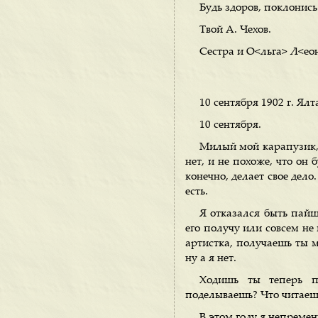
Будь здоров, поклонис
Твой А. Чехов.
Сестра и О<льга> Л<ео
10 сентября 1902 г. Ялт
10 сентября.
Милый мой карапузик, н
нет, и не похоже, что он 
конечно, делает свое дело
есть.
Я отказался быть пайщ
его получу или совсем не
артистка, получаешь ты 
ну а я нет.
Ходишь ты теперь п
поделываешь? Что читаешь
В этом году я непремен