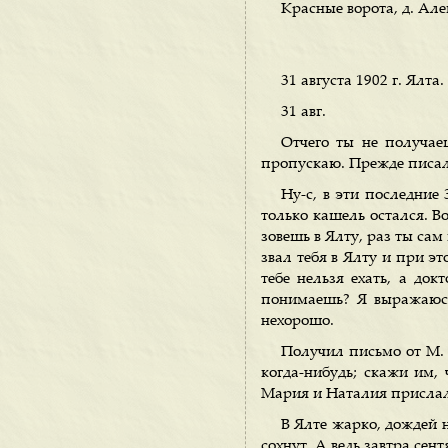
Красные ворота, д. Але
31 августа 1902 г. Ялта.
31 авг.
Отчего ты не получае
пропускаю. Прежде писал 
Ну-с, в эти последние 
только кашель остался. В
зовешь в Ялту, раз ты сам
звал тебя в Ялту и при эт
тебе нельзя ехать, а док
понимаешь? Я выражаюсь 
нехорошо.
Получил письмо от М. 
когда-нибудь; скажи им,
Мария и Наталия прислали
В Ялте жарко, дождей н
сохнут. А ведь завтра сен