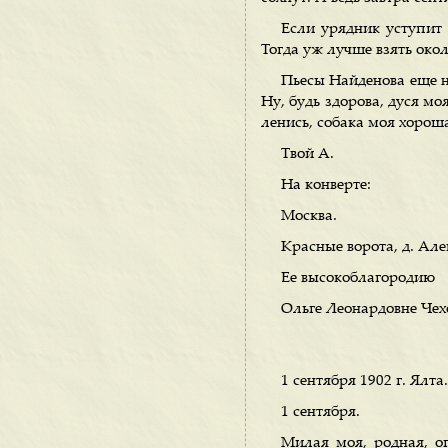
Если урядник уступит с
Тогда уж лучше взять око
Пьесы Найденова еще н
Ну, будь здорова, дуся мо
ленись, собака моя хорош
Твой А.
На конверте:
Москва.
Красные ворота, д. Але
Ее высокоблагородию
Ольге Леонардовне Чех
1 сентября 1902 г. Ялта.
1 сентября.
Милая моя, родная, о