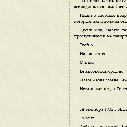
Ты пишешь, что, по сл
все ходишь пешком. Почем
Пиши о здоровье подр
которым жена должна быт
Дусик мой, целую теб
простуживайся, не хандри.
Твой А.
На конверте:
Москва.
Ее высокоблагородию
Ольге Леонардовне Чех
Неглинный пр., д. Гоне
14 сентября 1902 г. Ялт
14 сент.