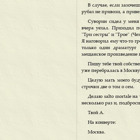
В случае, если захочеш
рубах не привози, а приве
Суворин сидел у меня 
вчера уехал. Приходил 
"Три сестры" и "Трое" (Че
Я наговорил ему что-то гр
только один драматург 
мещанское произведение и
Пишу тебе твой собстве
уже перебралась в Москву
Целую мать моего буд
строчки две о том о сем.
Делаю salto mortale на
несколько раз и, подброси
Твой А.
На конверте:
Москва.