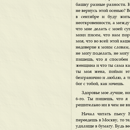
башку разные разности. Кт
не вернусь этой осенью? В
в сентябре и буду жит
неоткровенности, а между
что мне делать с моей су
моих писем, что нам пор
моя, что во всей этой каше
недоверие к моим словам,
не могу поделать, не могу
пишешь, что я способен 
женщина и что ты сама ка
ты моя жена, пойми эт
безгранично и люблю, а 
бог с тобой, как хочешь.
Здоровье мое лучше, но
6-го. Ты пишешь, что я
решительно ни в чем не ви
Начал читать пьесу 
переедешь в Москву, то т
удилище в бумагу. Будь ве