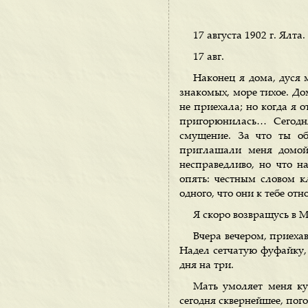
17 августа 1902 г. Ялта.
17 авг.
Наконец я дома, дуся 
знакомых, море тихое. До
не приехала; но когда я 
пригорюнилась… Сегодн
смущение. За что ты о
приглашали меня домой 
несправедливо, но что н
опять: честным словом 
одного, что они к тебе отн
Я скоро возвращусь в Мо
Вчера вечером, приехав
Надел сетчатую фуфайку, 
дня на три.
Мать умоляет меня ку
сегодня сквернейшее, пого