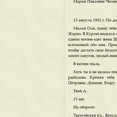
Марии Павловне Чехов
15 августа 1902 г. По д
Милая Оля, пишу тебе в
Жарко. В Курске виделся с 
одном вагоне едет жена Ше
вспоминай обо мне. Прос
чтобы достать свои бумаг
много закусок, целый ящик
В вагоне пыль.
Хоть ты и не велела пис
рыболова. Крепко тебя 
Петровне, Дуняше, Егору,
Твой А.
15 авг.
На обороте:
Тарасовская пл., Яросла