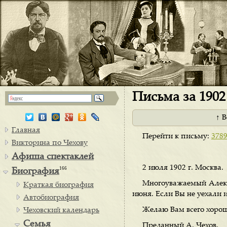
Письма за 1902 
↑ 
Главная
Перейти к письму:
378
Викторина по Чехову
Афиша спектаклей
2 июля 1902 г. Москва.
166
Биография
Многоуважаемый Алекса
Краткая биография
июня. Если Вы не уехали и 
Автобиография
Желаю Вам всего хорош
Чеховский календарь
Семья
Преданный А. Чехов.