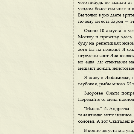
чего-нибудь не вышло от
уходом более сильных и и
Вы точно в ухо даете зрит
почему он есть барон — эт
Около 10 августа я уе
Москву и проживу здесь, 
буду на репетициях новой
хотя бы на неделю? Я слы
переделывают Лианозовски
но едва ли спектакли н
мешают дожди, неистовые
Я живу в Любимовке, н
глубокая, рыбы много. И 
Здоровье Ольги попр
Передайте от меня поклон
"Мысль" Л. Андреева —
талантливо исполненное. 
соловья. А вот Скиталец в
В конце августа мы уви