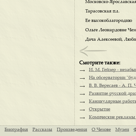
Московско-Ярославская
Тарасовская пл.
Ее высокоблагородию
Ольге Леонардовне Чех
Дача Алексеевой, Люби
Смотрите также:
И. М. Гейзер - незаб
На обсерватории "бу
В. В. Вересаев - А. П. 
Развитие русской дра
Каникулярные работы
Открытие
Комические рекламы 
Биография
Рассказы
Произведения
О Чехове
Музеи