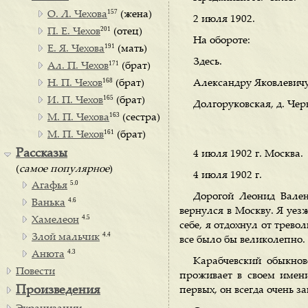
157
О. Л. Чехова
(жена)
2 июля 1902.
201
П. Е. Чехов
(отец)
На обороте:
191
Е. Я. Чехова
(мать)
Здесь.
171
Ал. П. Чехов
(брат)
168
Н. П. Чехов
(брат)
Александру Яковлевичу
165
И. П. Чехов
(брат)
Долгоруковская, д. Черв
163
М. П. Чехова
(сестра)
161
М. П. Чехов
(брат)
Рассказы
4 июля 1902 г. Москва.
(
самое популярное
)
4 июля 1902 г.
5.0
Агафья
Дорогой Леонид Вален
4.6
Ванька
вернулся в Москву. Я уез
4.5
Хамелеон
себе, я отдохнул от трево
4.4
Злой мальчик
все было бы великолепно.
4.3
Анюта
Карабчевский обыкнове
Повести
проживает в своем имен
Произведения
первых, он всегда очень за