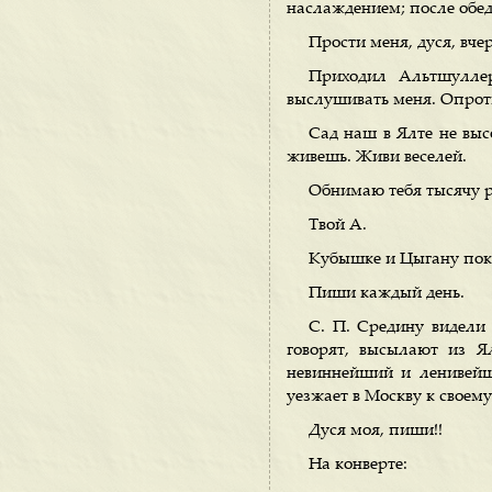
наслаждением; после обед
Прости меня, дуся, вче
Приходил Альтшуллер
выслушивать меня. Опроти
Сад наш в Ялте не высо
живешь. Живи веселей.
Обнимаю тебя тысячу р
Твой А.
Кубышке и Цыгану пок
Пиши каждый день.
С. П. Средину видели 
говорят, высылают из Я
невиннейший и ленивейш
уезжает в Москву к своем
Дуся моя, пиши!!
На конверте: