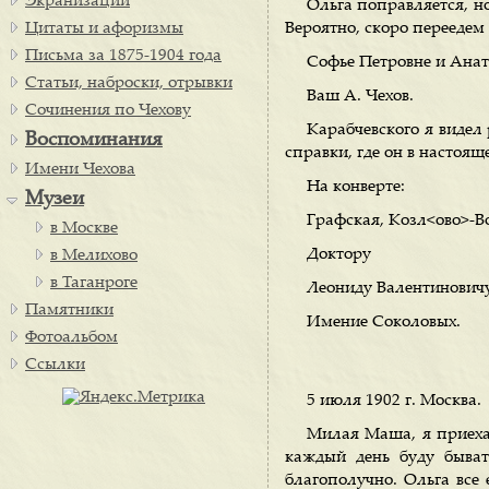
Экранизации
Ольга поправляется, но
Цитаты и афоризмы
Вероятно, скоро переедем 
Письма за 1875-1904 года
Софье Петровне и Анат
Статьи, наброски, отрывки
Ваш А. Чехов.
Сочинения по Чехову
Карабчевского я видел 
Воспоминания
справки, где он в настоящ
Имени Чехова
На конверте:
Музеи
Графская, Козл<ово>-В
в Москве
Доктору
в Мелихово
в Таганроге
Леониду Валентинович
Памятники
Имение Соколовых.
Фотоальбом
Ссылки
5 июля 1902 г. Москва.
Милая Маша, я приехал
каждый день буду бывать
благополучно. Ольга все 