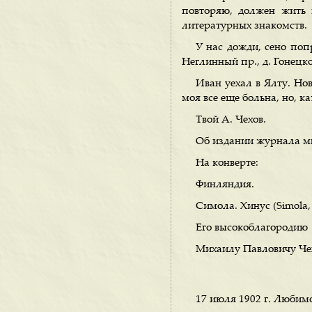
повторяю, должен жить 
литературных знакомств.
У нас дожди, сено попр
Неглинный пр., д. Гонецк
Иван уехал в Ялту. Нов
моя все еще больна, но, к
Твой А. Чехов.
Об издании журнала мн
Ha конверте:
Финляндия.
Симола. Хинус (Simola,
Его высокоблагородию
Михаилу Павловичу Че
17 июля 1902 г. Любим