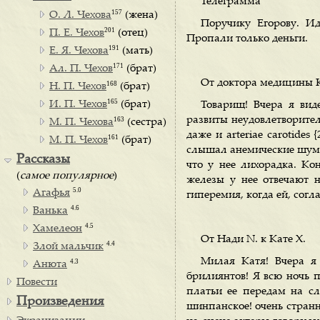
Телеграмма
157
О. Л. Чехова
(жена)
Поручику Егорову. Ид
201
П. Е. Чехов
(отец)
Пропали только деньги.
191
Е. Я. Чехова
(мать)
171
Ал. П. Чехов
(брат)
От доктора медицины 
168
Н. П. Чехов
(брат)
165
И. П. Чехов
(брат)
Товарищ! Вчера я вид
развиты неудовлетворитель
163
М. П. Чехова
(сестра)
даже и arteriae carotides 
161
М. П. Чехов
(брат)
слышал анемические шумы 
Рассказы
что у нее лихорадка. Кон
(
самое популярное
)
железы у нее отвечают н
5.0
Агафья
гиперемия, когда ей, сог
4.6
Ванька
4.5
Хамелеон
От Нади N. к Кате X.
4.4
Злой мальчик
Милая Катя! Вчера я
4.3
Анюта
брилиянтов! Я всю ночь п
Повести
платьи ее передам на с
Произведения
шинпанское! очень странн