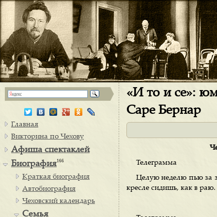
«И то и се»: ю
Саре Бернар
Главная
Викторина по Чехову
Че
Афиша спектаклей
166
Телеграмма
Биография
Краткая биография
Целую неделю пью за з
кресле сидишь, как в раю.
Автобиография
Чеховский календарь
Семья