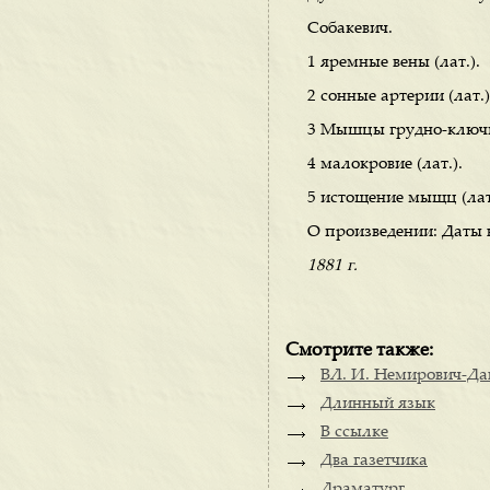
Собакевич.
1 яремные вены (лат.).
2 сонные артерии (лат.)
3 Мышцы грудно-ключич
4 малокровие (лат.).
5 истощение мыщц (лат
О произведении: Даты 
1881 г.
Смотрите также:
ВЛ. И. Немирович-Дан
Длинный язык
В ссылке
Два газетчика
Драматург