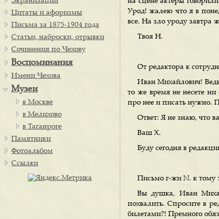
Экранизации
на сцене актеры говорили 
Урод! жалею что я в поне
Цитаты и афоризмы
все. На зло уроду завтра ж
Письма за 1875-1904 года
Твоя Н.
Статьи, наброски, отрывки
Сочинения по Чехову
Воспоминания
От редактора к сотруд
Имени Чехова
Иван Михайлович! Ведь
Музеи
то же время не несете ни
в Москве
про нее и писать нужно. 
в Мелихово
Ответ: Я не знаю, что 
в Таганроге
Ваш X.
Памятники
Буду сегодня в редакци
Фотоальбом
Ссылки
Письмо г-жи N. к тому
Вы душка, Иван Миха
похвалить. Спросите в ре
билетами?! Премного обяж