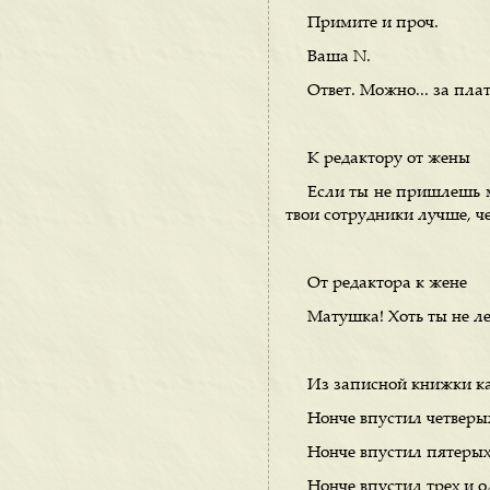
Примите и проч.
Ваша N.
Ответ. Можно... за плат
К редактору от жены
Если ты не пришлешь мн
твои сотрудники лучше, че
От редактора к жене
Матушка! Хоть ты не ле
Из записной книжки к
Нонче впустил четверы
Нонче впустил пятерых
Нонче впустил трех и о