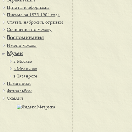
Экранизации
Цитаты и афоризмы
Письма за 1875-1904 года
Статьи, наброски, отрывки
Сочинения по Чехову
Воспоминания
Имени Чехова
Музеи
в Москве
в Мелихово
в Таганроге
Памятники
Фотоальбом
Ссылки