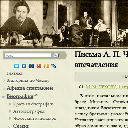
Письма А. П. Ч
впечатления
Главная
↑ 
Викторина по Чехову
М. М. ЧЕХОВУ, 1 апр
Афиша спектаклей
166
В этом пасхальном пи
Биография
брату Михаилу. Строк
Краткая биография
праздником Воскресения 
Автобиография
между братьями, раздел
Чеховский календарь
Чехов передает приветы в
Семья
образ домашнего очага, гд