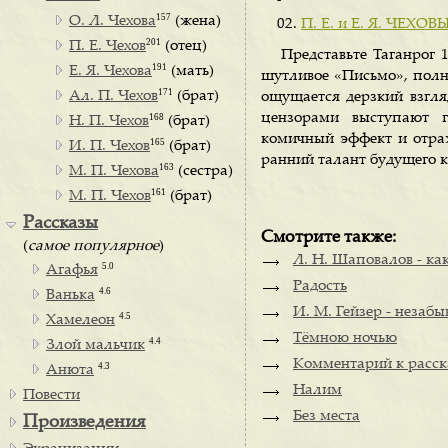
157
О. Л. Чехова
(жена)
П. Е. и Е. Я. ЧЕХОВЫ
201
П. Е. Чехов
(отец)
Представьте Таганрог 
191
Е. Я. Чехова
(мать)
шутливое «Письмо», полн
171
Ал. П. Чехов
(брат)
ощущается дерзкий взгля
цензорами выступают 
168
Н. П. Чехов
(брат)
комичный эффект и отраж
165
И. П. Чехов
(брат)
ранний талант будущего к
163
М. П. Чехова
(сестра)
161
М. П. Чехов
(брат)
Рассказы
Смотрите также:
(
самое популярное
)
Л. Н. Шаповалов - ка
5.0
Агафья
Радость
4.6
Ванька
И. М. Гейзер - незаб
4.5
Хамелеон
Тёмною ночью
4.4
Злой мальчик
Комментарий к расск
4.3
Анюта
Налим
Повести
Без места
Произведения