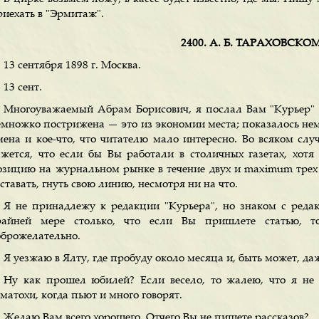
риехать в "Эрмитаж".
2400. А. Б. ТАРАХОВСКО
13 сентября 1898 г. Москва.
13 сент.
Многоуважаемый Абрам Борисович, я послал Вам "Курьер" с 
емножко пострижена — это из экономии места; показалось нем
мена и кое-что, что читателю мало интересно. Во всяком сл
ажется, что если бы Вы работали в столичных газетах, хот
озицию на журнальном рынке в течение двух и maximum трех 
ставать, гнуть свою линию, несмотря ни на что.
Я не принадлежу к редакции "Курьера", но знаком с реда
райней мере столько, что если Вы пришлете статью, т
оброжелательно.
Я уезжаю в Ялту, где пробуду около месяца и, быть может, да
Ну как прошел юбилей? Если весело, то жалею, что я не
матохи, когда пьют и много говорят.
Желаю Вам всего хорошего. Отчего Вы не пишете рассказов?