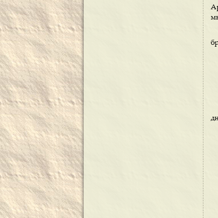
А
м
б
дн