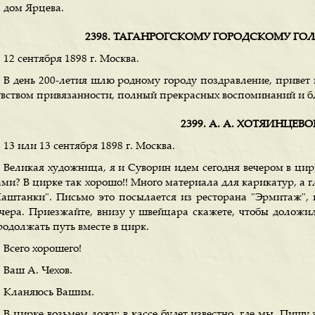
дом Ярцева.
2398. ТАГАНРОГСКОМУ ГОРОДСКОМУ ГОЛ
12 сентября 1898 г. Москва.
В день 200-летия шлю родному городу поздравление, привет
увством привязанности, полный прекрасных воспоминаний и б
2399. А. А. ХОТЯИНЦЕВ
13 или 13 сентября 1898 г. Москва.
Великая художница, я и Суворин идем сегодня вечером в цир
ами? В цирке так хорошо!! Много материала для карикатур, а г
Каштанки". Письмо это посылается из ресторана "Эрмитаж", г
ечера. Приезжайте, внизу у швейцара скажете, чтобы доложи
родолжать путь вместе в цирк.
Всего хорошего!
Ваш А. Чехов.
Кланяюсь Вашим.
В цирке возьмем ложу; в кассе будет известно, где мы. Пишу 