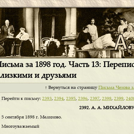
исьма за 1898 год. Часть 13: Перепи
лизкими и друзьями
↑ Вернуться на страницу
Письма Чехова з
Перейти к письму:
2393
,
2394
,
2395
,
2396
,
2397
,
2398
,
2399
,
240
2392. А. А. МИХАЙЛОВ
5 сентября 1898 г. Мелихово.
Многоуважаемый