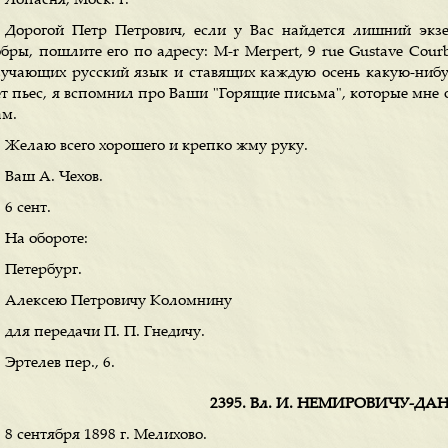
Лопасня, Моск. г.
Дорогой Петр Петрович, если у Вас найдется лишний экзе
бры, пошлите его по адресу: M-r Merpert, 9 rue Gustave Courb
зучающих русский язык и ставящих каждую осень какую-нибуд
ет пьес, я вспомнил про Ваши "Горящие письма", которые мне 
ам.
Желаю всего хорошего и крепко жму руку.
Ваш А. Чехов.
6 сент.
На обороте:
Петербург.
Алексею Петровичу Коломнину
для передачи П. П. Гнедичу.
Эртелев пер., 6.
2395. Вл. И. НЕМИРОВИЧУ-Д
8 сентября 1898 г. Мелихово.