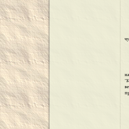
ч
н
"
в
п