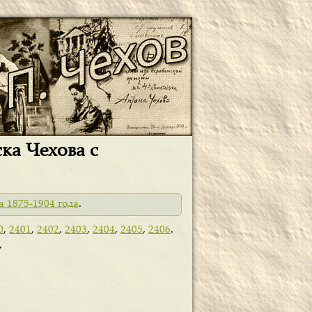
ска Чехова с
а 1875-1904 года
.
0
,
2401
,
2402
,
2403
,
2404
,
2405
,
2406
.
У