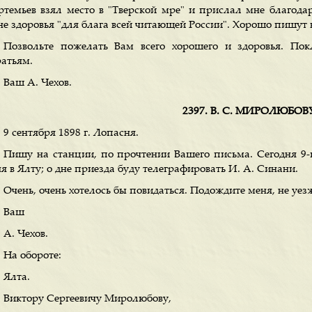
ртемьев взял место в "Тверской мре" и прислал мне благода
не здоровья "для блага всей читающей России". Хорошо пишут 
Позвольте пожелать Вам всего хорошего и здоровья. Пок
ратьям.
Ваш А. Чехов.
2397. В. С. МИРОЛЮБОВ
9 сентября 1898 г. Лопасня.
Пишу на станции, по прочтении Вашего письма. Сегодня 9-г
я в Ялту; о дне приезда буду телеграфировать И. А. Синани.
Очень, очень хотелось бы повидаться. Подождите меня, не уез
Ваш
А. Чехов.
На обороте:
Ялта.
Виктору Сергеевичу Миролюбову,