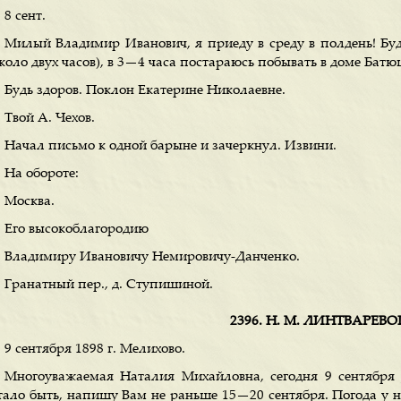
8 сент.
Милый Владимир Иванович, я приеду в среду в полдень! Буд
около двух часов), в 3—4 часа постараюсь побывать в доме Бат
Будь здоров. Поклон Екатерине Николаевне.
Твой А. Чехов.
Начал письмо к одной барыне и зачеркнул. Извини.
На обороте:
Москва.
Его высокоблагородию
Владимиру Ивановичу Немировичу-Данченко.
Гранатный пер., д. Ступишиной.
2396. H. M. ЛИНТВАРЕВ
9 сентября 1898 г. Мелихово.
Многоуважаемая Наталия Михайловна, сегодня 9 сентября 
тало быть, напишу Вам не раньше 15—20 сентября. Погода у на