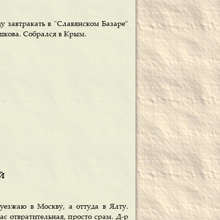
у завтракать в "Славянском Базаре"
юшкова. Собрался в Крым.
ОЙ
уезжаю в Москву, а оттуда в Ялту.
с отвратительная, просто срам. Д-р