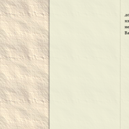
до
и
н
В