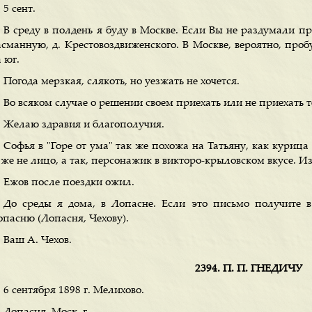
5 сент.
В среду в полдень я буду в Москве. Если Вы не раздумали п
асманную, д. Крестовоздвиженского. В Москве, вероятно, проб
 юг.
Погода мерзкая, слякоть, но уезжать не хочется.
Во всяком случае о решении своем приехать или не приехать 
Желаю здравия и благополучия.
Софья в "Горе от ума" так же похожа на Татьяну, как курица
же не лицо, а так, персонажик в викторо-крыловском вкусе. Из
Ежов после поездки ожил.
До среды я дома, в Лопасне. Если это письмо получите в
опасню (Лопасня, Чехову).
Ваш А. Чехов.
2394. П. П. ГНЕДИЧУ
6 сентября 1898 г. Мелихово.