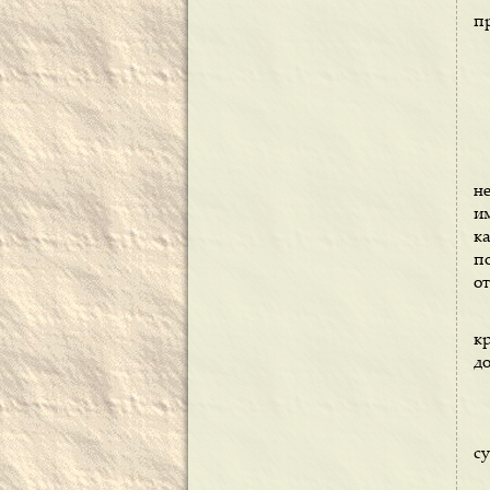
п
н
и
к
п
от
к
д
су