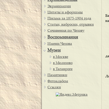
Произведения
Экранизации
Цитаты и афоризмы
Б
Письма за 1875-1904 года
на
Статьи, наброски, отрывки
Сочинения по Чехову
Воспоминания
Имени Чехова
Музеи
да
в Москве
в Мелихово
в Таганроге
Памятники
Л
Фотоальбом
Ссылки