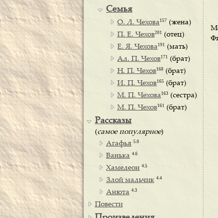
Семья
157
О. Л. Чехова
(жена)
М
201
П. Е. Чехов
(отец)
Фи
191
Е. Я. Чехова
(мать)
171
Ал. П. Чехов
(брат)
168
Н. П. Чехов
(брат)
165
И. П. Чехов
(брат)
163
М. П. Чехова
(сестра)
161
М. П. Чехов
(брат)
Рассказы
(
самое популярное
)
5.0
Агафья
4.6
Ванька
4.5
Хамелеон
4.4
Злой мальчик
4.3
Анюта
Повести