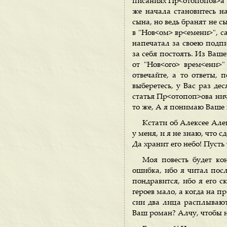
писаниях Пр<отопопов>а с
же начала становитесь н
сына, но ведь бранят не 
в "Нов<ом> вр<емени>", с
напечатал за своею подпи
за себя постоять. Из Ваш
от "Нов<ого> врем<ени>"
отвечайте, а то ответы, 
выберетесь, у Вас раз дес
статья Пр<отопоп>ова ниче
то же, А я понимаю Ваше 
Кстати об Алексее Алек
у меня, и я не знаю, что с
Да хранит его небо! Пусть 
Моя повесть будет ко
ошибка, ибо я читал пос
пондравится, ибо я его 
героев мало, а когда на п
сии два лица расплываютс
Ваш роман? Алчу, чтобы 