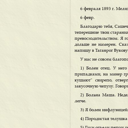
6 февраля 1893 г. Мели
6 февр.
Благодарю тебя, Сашечк
теперешние твои старания
превосходительством. Я г
дольше не намерен. Ска
напишу в Таганрог Вукову
У нас не совсем благоп
1) Болен отец. У него
припадками, на манер гру
кушают" свирепо, отвер
закусочную чепуху. Говори
2) Больна Маша. Неде
легче.
3) Я болен инфлуэнцей
4) Породистая телушка
5) Гуси отъели петуху 