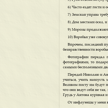
6) Часто ездят гости и 
7) Земская управа треб
8) Дом местами осел, и
9) Морозы продолжают
10) Воробьи уже совок
Впрочем, последний пун
безнравственности воробье
Фотографии передал 
фотографиями, то подаро
самыми бесполезными два
Передай Николаю и Ант
учиться, учить наизусть
Великом посту им будут 
что они ведут себя не так
Грудь у Антона куриная и
От инфлуэнцы у меня в 