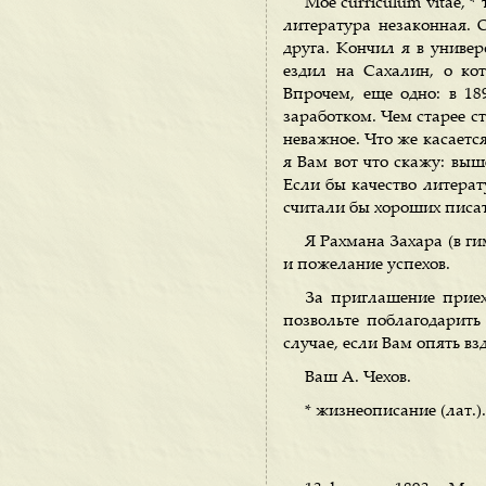
Мое curriculum vitae, *
литература незаконная. О
друга. Кончил я в универ
ездил на Сахалин, о ко
Впрочем, еще одно: в 18
заработком. Чем старее с
неважное. Что же касаетс
я Вам вот что скажу: выше
Если бы качество литерат
считали бы хороших писат
Я Рахмана Захара (в г
и пожелание успехов.
За приглашение приех
позвольте поблагодарить 
случае, если Вам опять вз
Ваш А. Чехов.
* жизнеописание (лат.).