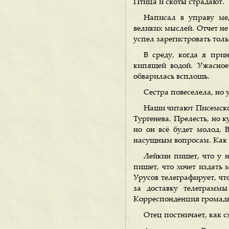
Птица и скоты страдают.
Написал в управу ме
великих мыслей. Отчет не
успел зарегистровать толь
В среду, когда я при
кипящей водой. Ужасное
обварилась всплошь.
Сестра повеселела, но 
Наши читают Писемского
Тургенева. Прелесть, но к
но он всё будет молод. 
насущным вопросам. Как 
Лейкин пишет, что у н
пишет, что хочет издать 
Урусов телеграфирует, чт
за доставку телеграммы
Корреспонденция громад
Отец постничает, как с