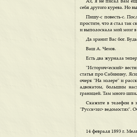
Ах, я не писал Вам ещ
себя другого курева. Но в
Пишу-с повесть-с. Пос
простите, что я стал так с
и выполоскала мой мозг в
Да хранит Вас бог. Будь
Ваш А. Чехов.
Есть два журнала тепер
"Историч<еский> вестн
статья про Сабинину, Яси
очерк "На холере" и расс
адвокатом, большим на
границей. Там много шпи
Скажите в телефон в 
"Русск<их> ведомостях". О
14 февраля 1893 г. Мел