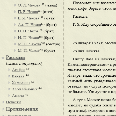
Позвольте мне возвыси
157
О. Л. Чехова
(жена)
меня кофе. Верьте, что я
201
П. Е. Чехов
(отец)
Рамоли.
191
Е. Я. Чехова
(мать)
171
Р. S. Жду скорейшего от
Ал. П. Чехов
(брат)
168
Н. П. Чехов
(брат)
165
И. П. Чехов
(брат)
28 января 1893 г. Москв
163
М. П. Чехова
(сестра)
161
М. П. Чехов
(брат)
28 янв. Москва.
Рассказы
Пишу Вам из Москвы,
(
самое популярное
)
Каменноостров<ском> прос
5.0
Агафья
шалым свойствам моей нат
Лазарь, видя, что срочны
4.6
Ванька
каждый день укладывался
4.5
Хамелеон
отъезда, но - слуга покор
4.4
Злой мальчик
не больше. Уж лучше я по
4.3
Анюта
А тут в Москве новая бе
Повести
мысли", но судьба гонит в
Произведения
при этом), судороги в но