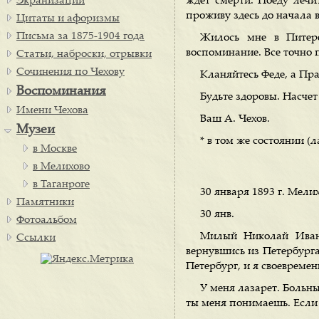
Экранизации
ждет смерти. Поеду лечи
проживу здесь до начала 
Цитаты и афоризмы
Письма за 1875-1904 года
Жилось мне в Питер
воспоминание. Все точно п
Статьи, наброски, отрывки
Сочинения по Чехову
Кланяйтесь Феде, а Пр
Воспоминания
Будьте здоровы. Насчет
Имени Чехова
Ваш А. Чехов.
Музеи
* в том же состоянии (ла
в Москве
в Мелихово
в Таганроге
30 января 1893 г. Мелих
Памятники
30 янв.
Фотоальбом
Милый Николай Ивано
Ссылки
вернувшись из Петербурга
Петербург, и я своевремен
У меня лазарет. Больны 
ты меня понимаешь. Если н