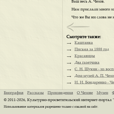
Ваш весь А. Чехов.
Нам прислали много хо
Что же Вы ни слова не 
Смотрите также:
Каштанка
Письма за 1888 год
Красавицы
Два газетчика
С. Н. Щукин - из вос
Дом-музей А. П. Чехо
И. И. Бондаренко - Че
Биография
Рассказы
Произведения
О Чехове
Музеи
© 2011-2026, Культурно-просветительский интернет-портал 
Использование материалов разрешено только с ссылкой на сайт.