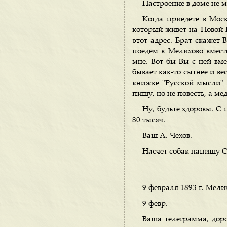
Настроение в доме не м
Когда приедете в Моск
который живет на Новой 
этот адрес. Брат скажет В
поедем в Мелихово вмест
мне. Вот бы Вы с ней вм
бывает как-то сытнее и ве
книжке "Русской мысли" п
пишу, но не повесть, а ме
Ну, будьте здоровы. С 
80 тысяч.
Ваш А. Чехов.
Насчет собак напишу С
9 февраля 1893 г. Мели
9 февр.
Ваша телеграмма, доро