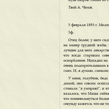
Будь здоров. Пиши из 
Твой А. Чехов.
5 февраля 1893 г. Мели
5ф.
Отец болен; у него сил
на манер грудной жабы. О
лучшее для него лекарств
что когда старикам со
оскорбление. Нападки на 
очень подозрительными в 
смех. И, я думаю, смеяли
У меня, голубчик, беда 
домой, она совсем осипла,
стонала: "я умираю!", и 
казалось, что Маша сейча
что пошевельнуться больно
секунду кажется, что не то