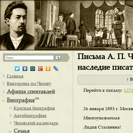
Письма А. П. Ч
наследие писат
Главная
↑ 
Викторина по Чехову
Перейти к письму:
127
Афиша спектаклей
166
Биография
Краткая биография
26 января 1893 г. Москв
Автобиография
Многоуважаемая
Чеховский календарь
Лидия Стахиевна!
Семья