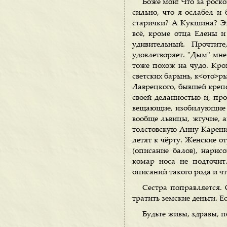
Боже мой! Что за роско
сильно, что я ослабел и 
старички? А Кукшина? Это
всё, кроме отца Елены и
удивительный. Прочтит
удовлетворяет. "Дым" мне 
тоже похож на чудо. Кром
светских барынь, к<ото>ры
Лаврецкого, бывшей креп
своей деланностью и, про
вещающие, изобилующие п
вообще львицы, жгучие, а
толстовскую Анну Карени
летят к чёрту. Женские о
(описание балов), нарисо
комар носа не подточит
описаний такого рода и чт
Сестра поправляется. 
тратить земские деньги. Е
Будьте живы, здравы, 