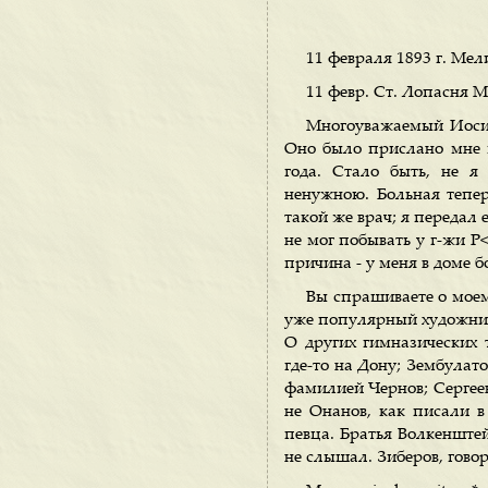
11 февраля 1893 г. Мел
11 февр. Ст. Лопасня М
Многоуважаемый Иосиф
Оно было прислано мне и
года. Стало быть, не я
ненужною. Больная тепер
такой же врач; я передал
не мог побывать у г-жи Р<
причина - у меня в доме б
Вы спрашиваете о моем 
уже популярный художник
О других гимназических
где-то на Дону; Зембулат
фамилией Чернов; Сергеенк
не Онанов, как писали в
певца. Братья Волкенштей
не слышал. Зиберов, говор