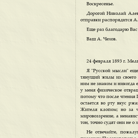
Воскресенье.
Дорогой Николай Алек
отправки распорядится А.
Еще раз благодарю Вас
Ваш А. Чехов.
24 февраля 1893 г. Мел
Я "Русской мысли" ещ
тянущий жилы из своего м
ним не знаком и никогда е
у меня физическое отвращ
потому что после чтения 
остается во рту вкус рж
Жителя клопом; но за ч
мировоззрение, а ненавис
тон, точно судят они не о 
Не отвечайте, пожалуй