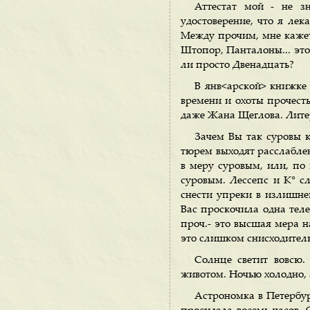
Аттестат мой - не з
удостоверение, что я лек
Между прочим, мне кажетс
Штопор, Панталоны... это
ли просто Двенадцать?
В янв<арской> книжке 
времени и охоты прочесть
даже Жана Щеглова. Литер
Зачем Вы так суровы к
тюрем выходят расслаблен
в меру суровым, или, по 
суровым. Лессепс и К° с
снести упреки в излишне
Вас проскочила одна тел
проч.- это высшая мера н
это слишком снисходитель
Солнце светит вовсю.
животом. Ночью холодно, 
Астрономка в Петербур