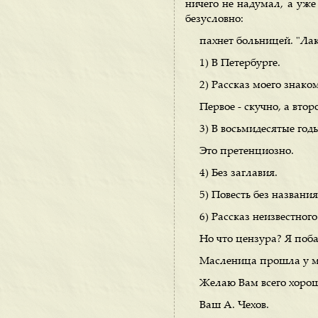
ничего не надумал, а уже 
безусловно:
пахнет больницей. "Лак
1) В Петербурге.
2) Рассказ моего знаком
Первое - скучно, а вто
3) В восьмидесятые год
Это претенциозно.
4) Без заглавия.
5) Повесть без названия
6) Рассказ неизвестного
Но что цензура? Я поб
Масленица прошла у ме
Желаю Вам всего хорош
Ваш А. Чехов.