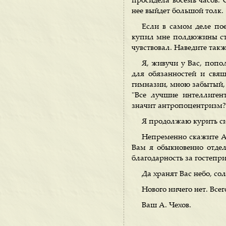
просидела восемь часов. 
нее выйдет большой толк.
Если в самом деле пое
купил мне полдюжины стул
чувствовал. Наведите такж
Я, живучи у Вас, попол
для обязанностей и свя
гимназии, мною забытый,
"Все лучшие интеллиген
значит антропоцентризм? 
Я продолжаю курить с
Непременно скажите Анн
Вам я обыкновенно отде
благодарность за гостепри
Да хранят Вас небо, со
Нового ничего нет. Всег
Ваш А. Чехов.