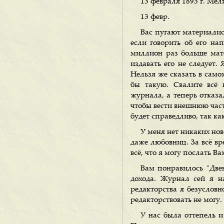
13 февраля 1893 г. Мел
13 февр.
Вас пугают материалис
если говорить об его на
миллион раз больше мате
издавать его не следует.
Нельзя же сказать в само
бы такую. Свалите всё 
журнала, а теперь отказал
чтобы вести внешнюю часть
будет справедливо, так ка
У меня нет никаких нов
даже любовниц. За всё вре
всё, что я могу послать Вам
Вам понравилось "Двен
дохода. Журнал сей я н
редакторства я безусловн
редакторствовать не могу.
У нас была оттепель и