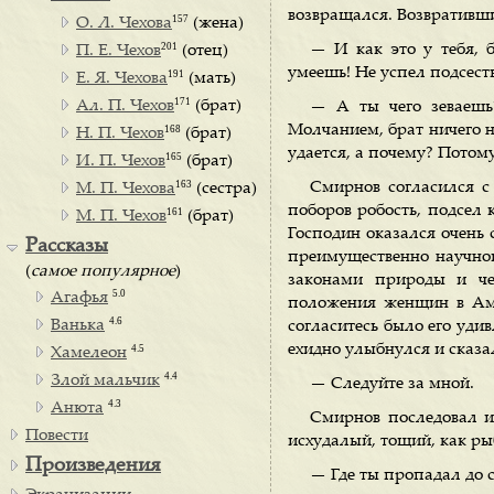
возвращался. Возвративш
157
О. Л. Чехова
(жена)
201
— И как это у тебя, 
П. Е. Чехов
(отец)
умеешь! Не успел подсесть 
191
Е. Я. Чехова
(мать)
171
Ал. П. Чехов
(брат)
— А ты чего зеваешь
Молчанием, брат ничего не
168
Н. П. Чехов
(брат)
удается, а почему? Потому
165
И. П. Чехов
(брат)
163
Смирнов согласился с
М. П. Чехова
(сестра)
поборов робость, подсел 
161
М. П. Чехов
(брат)
Господин оказался очень 
Рассказы
преимущественно научного
(
самое популярное
)
законами природы и чел
5.0
Агафья
положения женщин в Аме
4.6
Ванька
согласитесь было его удив
ехидно улыбнулся и сказа
4.5
Хамелеон
4.4
Злой мальчик
— Следуйте за мной.
4.3
Анюта
Смирнов последовал и 
Повести
исхудалый, тощий, как ры
Произведения
— Где ты пропадал до 