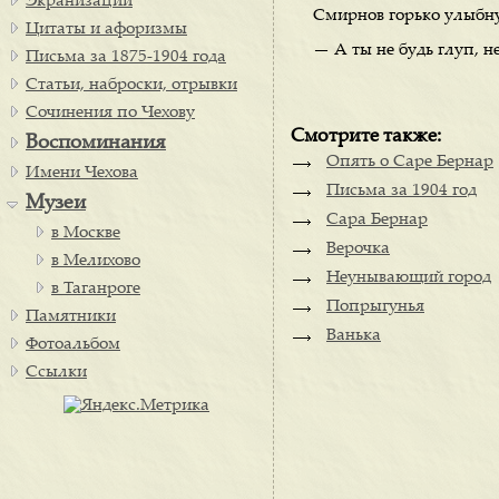
Экранизации
Смирнов горько улыбну
Цитаты и афоризмы
— А ты не будь глуп, н
Письма за 1875-1904 года
Статьи, наброски, отрывки
Сочинения по Чехову
Смотрите также:
Воспоминания
Опять о Саре Бернар
Имени Чехова
Письма за 1904 год
Музеи
Сара Бернар
в Москве
Верочка
в Мелихово
Неунывающий город
в Таганроге
Попрыгунья
Памятники
Ванька
Фотоальбом
Ссылки