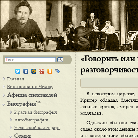
«Говорить или 
разговорчивос
Главная
Викторина по Чехову
В некотором царстве,
Афиша спектаклей
Крюгер обладал блестя
166
Биография
сколько кроток, смирен 
Краткая биография
молчалив.
Автобиография
Однажды оба они ехал
Чеховский календарь
сидел около этой девицы 
Семья
и с вожделением облизы