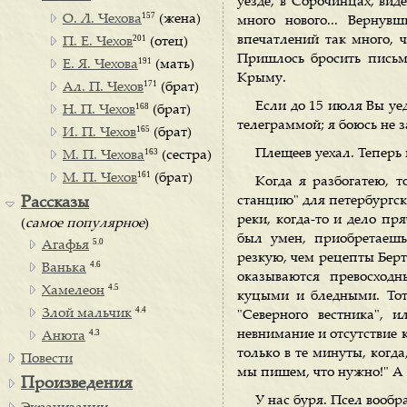
уезде, в Сорочинцах, ви
157
О. Л. Чехова
(жена)
много нового... Вернув
201
впечатлений так много, ч
П. Е. Чехов
(отец)
Пришлось бросить письм
191
Е. Я. Чехова
(мать)
Крыму.
171
Ал. П. Чехов
(брат)
Если до 15 июля Вы уед
168
Н. П. Чехов
(брат)
телеграммой; я боюсь не з
165
И. П. Чехов
(брат)
163
Плещеев уехал. Теперь 
М. П. Чехова
(сестра)
161
М. П. Чехов
(брат)
Когда я разбогатею, 
станцию" для петербургск
Рассказы
реки, когда-то и дело пр
(
самое популярное
)
был умен, приобретаешь
5.0
Агафья
резкую, чем рецепты Берт
4.6
Ванька
оказываются превосходн
4.5
Хамелеон
куцыми и бледными. Тот
4.4
Злой мальчик
"Северного вестника", 
4.3
невнимание и отсутствие к
Анюта
только в те минуты, когд
Повести
мы пишем, что нужно!" А в
Произведения
У нас буря. Псел вообр