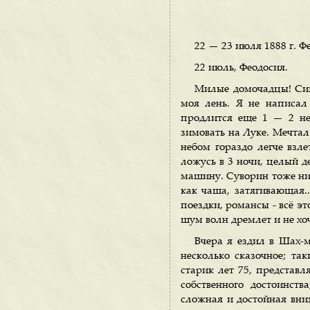
22 — 23 июля 1888 г. Ф
22 июль, Феодосия.
Милые домочадцы! Сим
моя лень. Я не написал
продлится еще 1 — 2 не
зимовать на Луке. Мечтал
небом гораздо легче взле
ложусь в 3 ночи, целый д
машину. Суворин тоже нич
как чаша, затягивающая.
поездки, романсы - всё эт
шум волн дремлет и не хоч
Вчера я ездил в Шах-м
несколько сказочное; та
старик лет 75, представ
собственного достоинств
сложная и достойная вним