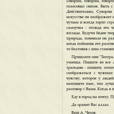
Говорим, говорим, говори
голосовых связок. Быть 
Действительно, Суворин
искусстве он изображает из
чутьем и всегда горит стр
самоучка - отсюда его ч
взгляда. Будучи беден тео
природа, поневоле он раз
когда поймешь его разгов
то болтовня с ним стано
Пришлите мне "Театрал
умница. Пишите во все л
трагедию - пишите, хотит
соображаться с чужими
чувству, которое у люде
напишете пьес, тем лучше
разговор с Вами. Когда я
Еду в город на почту. 
Да хранит Вас аллах.
Ваш А. Чехов.