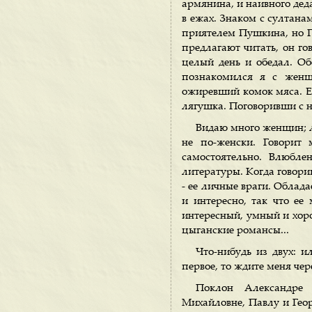
армянина, и наивного дед
в ежах. Знаком с султана
приятелем Пушкина, но П
предлагают читать, он го
целый день и обедал. Об
познакомился я с женщи
ожиревший комок мяса. Ес
лягушка. Поговоривши с не
Видаю много женщин; л
не по-женски. Говорит 
самостоятельно. Влюбл
литературы. Когда говориш
- ее личные враги. Облад
и интересно, так что ее
интересный, умный и хоро
цыганские романсы...
Что-нибудь из двух: и
первое, то ждите меня чер
Поклон Александре 
Михайловне, Павлу и Гео