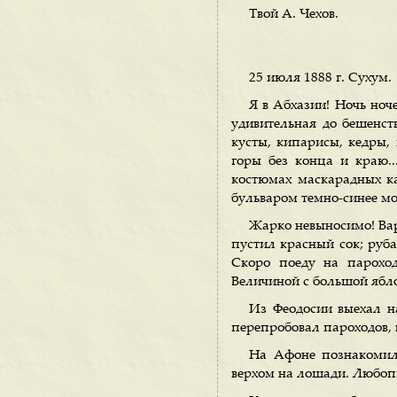
Твой А. Чехов.
25 июля 1888 г. Сухум.
Я в Абхазии! Ночь ноч
удивительная до бешенств
кусты, кипарисы, кедры, 
горы без конца и краю.
костюмах маскарадных ка
бульваром темно-синее мо
Жарко невыносимо! Вар
пустил красный сок; руба
Скоро поеду на пароход
Величиной с большой яблок
Из Феодосии выехал на
перепробовал пароходов, 
На Афоне познакомил
верхом на лошади. Любоп