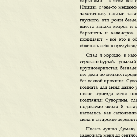
барынями - в этом вся е
Ниццы, с чем-то мещанск
чахоточные, наглые тат
гнусного, эти рожи без
вместо запаха кедров и 
барышень и кавалеров,
понимают, - всё это в о
обвинять себя в предубеж
Спал я хорошо, в кают
серовато-бурый, унылы
крупнозернистая, безнаде
нет дела до мелких городи
без всякой причины. Суво
комната для меня давно у
после приезда меня пов
компания: Суворины, гл
подаваемо около 8 тата
напились, как сапожник
меня в татарские деревни 
Писать душно. Думаю, 
задержать меня до сентяб