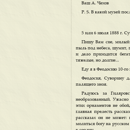
Ваш А. Чехов
Р. S. В какой музей по
5 или 6 июля 1888 г. С
Пишу Вам сие, милый А
пыль под небеса, шумит, 
и дело приходится бегат
тяжелые, но долгие...
Еду я в Феодосию 10-го
Феодосия, Суворину д
палящего зноя.
Радуюсь за Гиляров
необразованный. Ужасно 
этих орнаментов не обойд
главная прелесть расска
рассказах он не может:
молиться богу на русском 