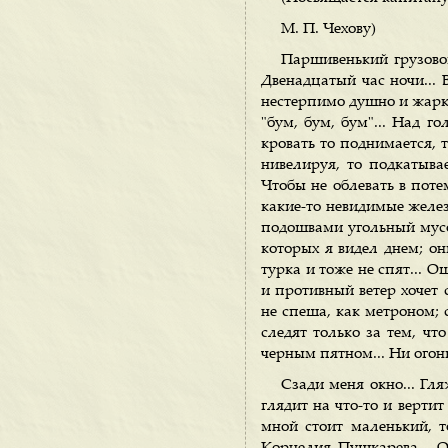
М. П. Чехову)
Паршивенький грузовой
Двенадцатый час ночи... 
нестерпимо душно и жарко
"бум, бум, бум"... Над г
кровать то поднимается, т
нивелируя, то подкатывае
Чтобы не облевать в поте
какие-то невидимые желез
подошвами угольный мусор
которых я видел днем; он
турка и тоже не спят... 
и противный ветер хочет 
не спеша, как метроном; 
следят только за тем, чт
черным пятном... Ни огонь
Сзади меня окно... Гл
глядит на что-то и верти
мной стоит маленький, 