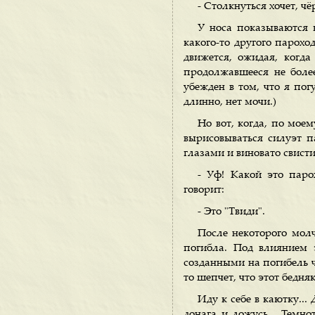
- Столкнуться хочет, чё
У носа показываются к
какого-то другого парохо
движется, ожидая, когда
продолжавшееся не боле
убежден в том, что я по
длинно, нет мочи.)
Но вот, когда, по мое
вырисовываться силуэт п
глазами и виновато свистит
- Уф! Какой это паро
говорит:
- Это "Твиди".
После некоторого молч
погибла. Под влиянием э
созданными на погибель че
то шепчет, что этот бедня
Иду к себе в каютку...
донага и ложусь... Темно