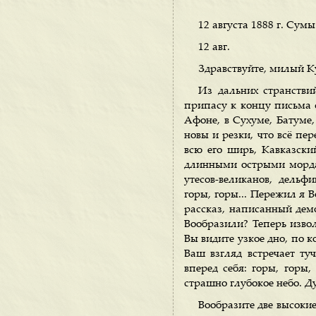
12 августа 1888 г. Сумы
12 авг.
Здравствуйте, милый 
Из дальних странстви
припасу к концу письма с
Афоне, в Сухуме, Батуме, 
новы и резки, что всё пе
всю его ширь, Кавказский
длинными острыми мордам
утесов-великанов, дельф
горы, горы... Пережил я 
рассказ, написанный демо
Вообразили? Теперь извол
Вы видите узкое дно, по к
Ваш взгляд встречает туч
вперед себя: горы, горы,
страшно глубокое небо. Ду
Вообразите две высоки