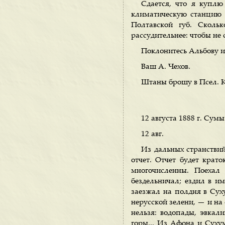
Сдается, что я куплю
климатическую станцию 
Полтавской губ. Сколь
рассудительнее: чтобы не с
Поклонитесь Альбову и
Ваш А. Чехов.
Штаны брошу в Псел. К 
12 августа 1888 г. Сумы
12 авг.
Из дальных странстви
отчет. Отчет будет крато
многочисленны. Поехал
бездельничал; ездил в и
заезжал на полдня в Сух
нерусской зелени, — и на
нельзя: водопады, эвкал
горы... Из Афона и Суху