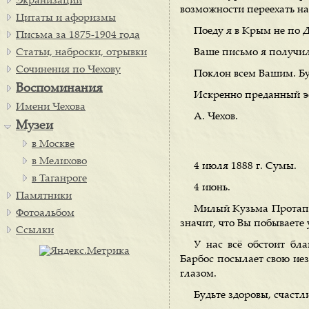
Экранизации
возможности переехать на 
Цитаты и афоризмы
Поеду я в Крым не по 
Письма за 1875-1904 года
Статьи, наброски, отрывки
Ваше письмо я получил
Сочинения по Чехову
Поклон всем Вашим. Бу
Воспоминания
Искренно преданный э
Имени Чехова
А. Чехов.
Музеи
в Москве
в Мелихово
4 июля 1888 г. Сумы.
в Таганроге
4 июнь.
Памятники
Милый Кузьма Протапыч
Фотоальбом
значит, что Вы побываете 
Ссылки
У нас всё обстоит бл
Барбос посылает свою ие
глазом.
Будьте здоровы, счастл