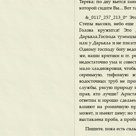
Терека; по дну вьется зме
которой сидите Вы... Вот т
&_0117_257_213_0* Это
Степы высоки, небо еще 
Голова кружится! Это 
Дарьяла.Господа туземцы 
или у Дарьяла и не писать
Одному господу богу ведом
же, наши критики и гг. р
недостаточно ума и совес
мало хладнокровия, чтобы
серенькую, тифозную ж
водосточных труб не про
службы, рисую природу и 
прав, кто лучше? Арист
ответим и хорошо сделае
влияют на розничную пр
может, и имеют цену; но 
выставлена проба, а проби
Пишите, пока есть силы,