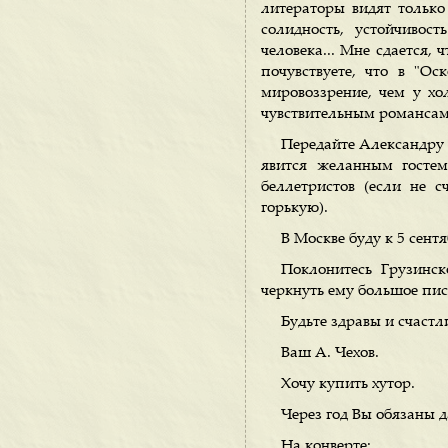
литераторы видят только 
солидность, устойчивост
человека... Мне сдается, 
почувствуете, что в "Ос
мировоззрение, чем у хо
чувствительным романсам.
Передайте Александру С
явится желанным гостем
беллетристов (если не 
горькую).
В Москве буду к 5 сен
Поклонитесь Грузинск
черкнуть ему большое пись
Будьте здравы и счастл
Ваш А. Чехов.
Хочу купить хутор.
Через год Вы обязаны д
На конверте: