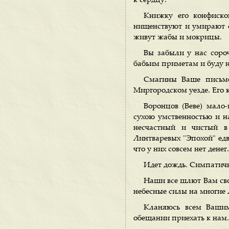
к сердцу.
Книжку его конфисков
нищенствуют и умирают с
живут жабы и мокрицы.
Вы забыли у нас сороч
бабьим приметам и буду н
Смагины Ваше письмо
Миргородском уезде. Его 
Воронцов (Веве) мало-
сухою умственностью и 
несчастный и чистый в
Линтваревых "Эпохой" едв
что у них совсем нет денег.
Идет дождь. Симпатичн
Наши все шлют Вам свой
небесные силы на многие 
Кланяюсь всем Вашим
обещании приехать к нам.