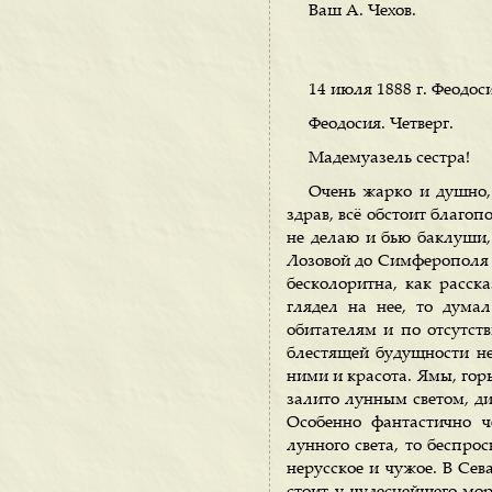
Ваш А. Чехов.
14 июля 1888 г. Феодос
Феодосия. Четверг.
Мадемуазель сестра!
Очень жарко и душно, 
здрав, всё обстоит благопо
не делаю и бью баклуши,
Лозовой до Симферополя м
бесколоритна, как расск
глядел на нее, то думал
обитателям и по отсутст
блестящей будущности не
ними и красота. Ямы, горы
залито лунным светом, ди
Особенно фантастично ч
лунного света, то беспро
нерусское и чужое. В Сев