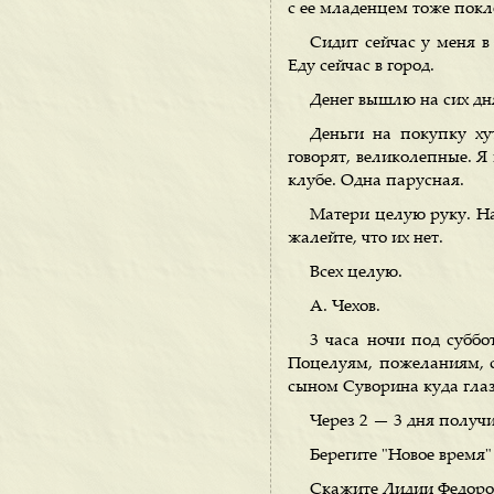
с ее младенцем тоже покл
Сидит сейчас у меня в
Еду сейчас в город.
Денег вышлю на сих дн
Деньги на покупку ху
говорят, великолепные. Я
клубе. Одна парусная.
Матери целую руку. Над
жалейте, что их нет.
Всех целую.
А. Чехов.
3 часа ночи под суббо
Поцелуям, пожеланиям, со
сыном Суворина куда глаза
Через 2 — 3 дня получ
Берегите "Новое время"
Скажите Лидии Федоров