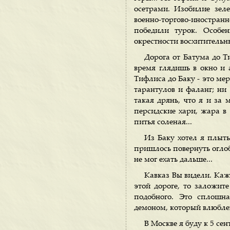
осетрами. Изобилие зел
военно-торгово-иностранн
победили турок. Особен
окрестности восхитительн
Дорога от Батума до 
время глядишь в окно и а
Тифлиса до Баку - это ме
тарантулов и фаланг; ни 
такая дрянь, что я и за 
персидские хари, жара в 
питья соленая...
Из Баку хотел я плыть
пришлось повернуть оглоб
не мог ехать дальше...
Кавказ Вы видели. Каж
этой дороге, то заложите
подобного. Это сплошна
демоном, который влюбле
В Москве я буду к 5 се