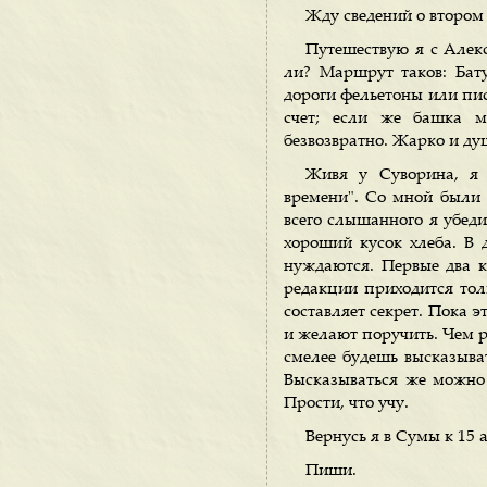
Жду сведений о втором
Путешествую я с Алек
ли? Маршрут таков: Бат
дороги фельетоны или пис
счет; если же башка м
безвозвратно. Жарко и ду
Живя у Суворина, я 
времени". Со мной были 
всего слышанного я убеди
хороший кусок хлеба. В 
нуждаются. Первые два ка
редакции приходится толь
составляет секрет. Пока э
и желают поручить. Чем р
смелее будешь высказыва
Высказываться же можно 
Прости, что учу.
Вернусь я в Сумы к 15 а
Пиши.