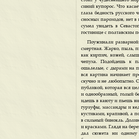
стоит у чудеснейшего мор
синий купорос. Что касае
глаза бедность русского 
сносных пароходов, нет в
сумел увидеть в Севасто
гостинице с полтавским 
Поужинали разварной 
смертная. Жарко, пыль, пи
как кирпич, кожей, слыш
чепуха. Подойдешь к п
ошалелые, с дырами на п
вся картина начинает пр
скучно и не любопытно. Са
публикой, которая вся це
и однообразный, голый бе
идешь в каюту и пьешь вин
гурзуфы, массандры и ке
кустиками, крапивой, а по
в сильный бинокль. Долин
и красками. Глядя на бере
дал сюжета ни одному 