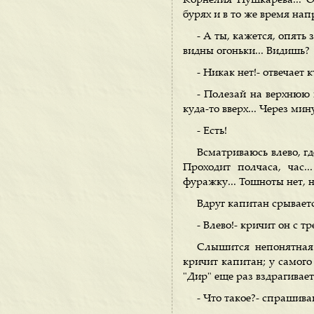
Корнелия Пушкарева... О
бурях и в то же время нап
- А ты, кажется, опять
видны огоньки... Видишь?
- Никак нет!- отвечает 
- Полезай на верхнюю 
куда-то вверх... Через ми
- Есть!
Всматриваюсь влево, гд
Проходит полчаса, час.
фуражку... Тошноты нет, н
Вдруг капитан срываетс
- Влево!- кричит он с тре
Слышится непонятная к
кричит капитан; у самого 
"Дир" еще раз вздрагивает
- Что такое?- спрашива