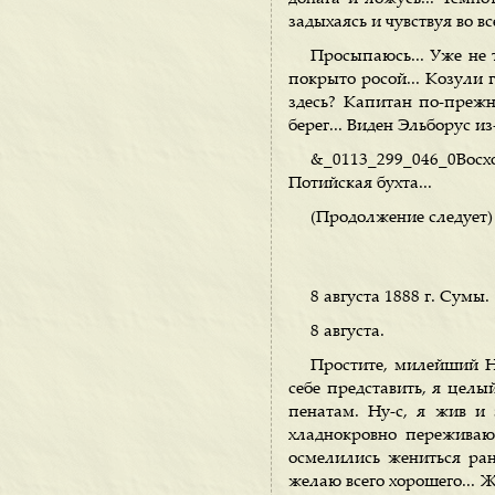
задыхаясь и чувствуя во в
Просыпаюсь... Уже не т
покрыто росой... Козули г
здесь? Капитан по-прежн
берег... Виден Эльборус из-
&_0113_299_046_0Вос
Потийская бухта...
(Продолжение следует)
8 августа 1888 г. Сумы.
8 августа.
Простите, милейший Н
себе представить, я целы
пенатам. Ну-с, я жив и
хладнокровно переживаю
осмелились жениться ран
желаю всего хорошего... Ж