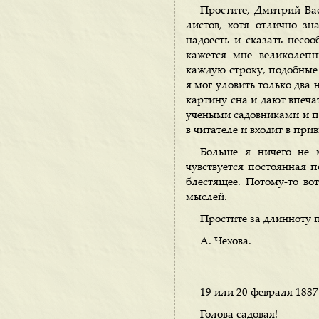
Простите, Дмитрий Вас
листов, хотя отлично зн
надоесть и сказать несо
кажется мне великолеп
каждую строку, подобные
я мог уловить только два
картину сна и дают впеча
учеными садовниками и по
в читателе и входит в при
Больше я ничего не 
чувствуется постоянная п
блестящее. Потому-то во
мыслей.
Простите за длинноту 
А. Чехова.
19 или 20 февраля 1887
Голова садовая!