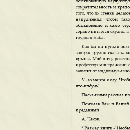
обыкновенную каучуковую
сократительность и крепо
того, что их стенки дела
напряжения, чтобы тако
обыкновенно и само сер
сердце питается скудно, а
грудная жаба.
Как бы ни пугали докт
завтра: трудно сказать, 
крыша. Мой отец, ровесн
профессор минералогии с
зависит от индивидуально
31-го марта я еду. Чтоб
что-нибудь).
Пасхальный рассказ по
Пожелав Вам и Вашей с
преданный
А. Чехов.
* Размер книги -"Необы