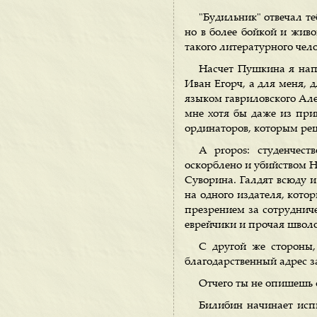
"Будильник" отвечал те
но в более бойкой и живо
такого литературного чело
Насчет Пушкина я напи
Иван Егорч, а для меня, 
языком гавриловского Але
мне хотя бы даже из при
ординаторов, которым реш
A propos: студенчес
оскорблено и убийством Н
Суворина. Галдят всюду и
на одного издателя, кото
презрением за сотрудниче
еврейчики и прочая шволо
С другой же стороны,
благодарственный адрес за
Отчего ты не опишешь 
Билибин начинает испис