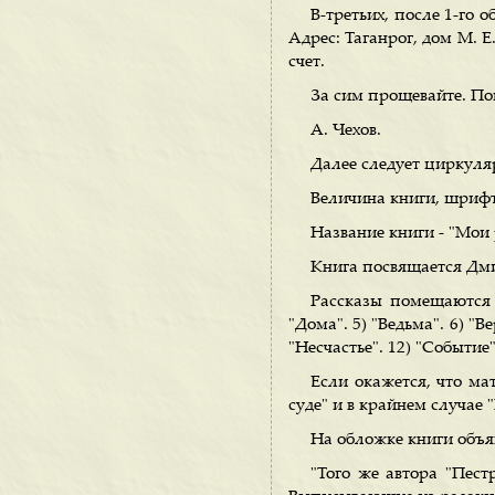
В-третьих, после 1-го 
Адрес: Таганрог, дом М. Е
счет.
За сим прощевайте. По
А. Чехов.
Далее следует циркуля
Величина книги, шрифт
Название книги - "Мои 
Книга посвящается Дм
Рассказы помещаются в
"Дома". 5) "Ведьма". 6) "Ве
"Несчастье". 12) "Событие"
Если окажется, что ма
суде" и в крайнем случае 
На обложке книги объя
"Того же автора "Пест