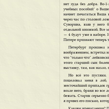
нет худа без добра. Во-
учебных пособий" о Ваше
начнет печататься Ваша 
через час по столовой лож
Суворина, взяв у него 
отдельной книжкой. Все мо
— 4 будут уже в наборе. 
Питере признают теперь т
Петербург произвел 
воображением, встретил на
что "только что" лейкинс
этого старший сын болен
выставку, там, как назло,
Но всё это пустяки.
поцеловал меня в лоб, 
жесточайший припадок гру
возле него, браня во все
бежать. Старик серьезно 
я привез его письмо, кото
Каковы впечатления? Пр