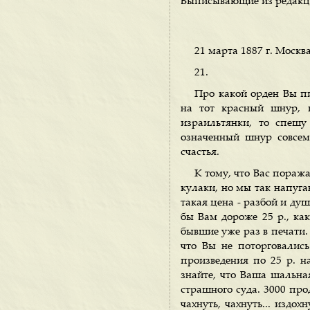
Выписывающие из редакции
21 марта 1887 г. Москва
21.
Про какой орден Вы п
на тот красный шнур, 
израильтянки, то спешу
означенный шнур совсем
счастья.
К тому, что Вас пораж
кулаки, но мы так напуга
такая цена - разбой и ду
бы Вам дороже 25 р., как
бывшие уже раз в печати. 
что Вы не поторговалис
произведения по 25 р. на
знайте, что Ваша шальна
страшного суда. 3000 про
чахнуть, чахнуть... издох