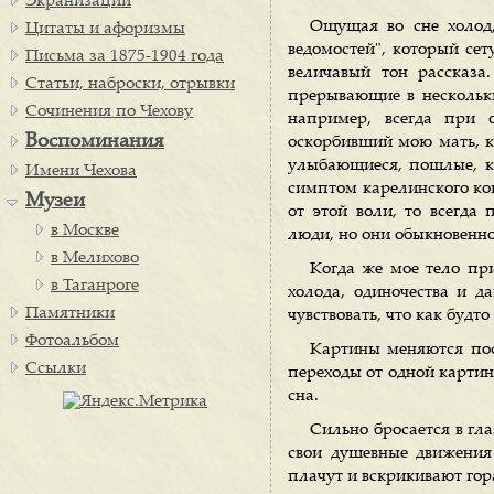
Экранизации
Ощущая во сне холод,
Цитаты и афоризмы
ведомостей", который сет
Письма за 1875-1904 года
величавый тон рассказа
Статьи, наброски, отрывки
прерывающие в нескольки
Сочинения по Чехову
например, всегда при 
Воспоминания
оскорбивший мою мать, к
улыбающиеся, пошлые, ка
Имени Чехова
симптом карелинского ко
Музеи
от этой воли, то всегда
в Москве
люди, но они обыкновенн
в Мелихово
Когда же мое тело пр
в Таганроге
холода, одиночества и д
Памятники
чувствовать, что как будт
Фотоальбом
Картины меняются пост
Ссылки
переходы от одной картины
сна.
Сильно бросается в гл
свои душевные движения 
плачут и вскрикивают гор