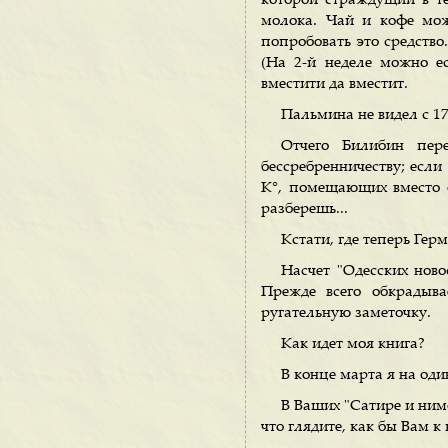
которой страждущий в теч
молока. Чай и кофе мож
попробовать это средство.
(На 2-й неделе можно ес
вместити да вместит.
Пальмина не видел с 17
Отчего Билибин пере
бессребренничеству; если 
К°, помещающих вместо о
разберешь...
Кстати, где теперь Герм
Насчет "Одесских ново
Прежде всего обкрадыва
ругательную заметочку.
Как идет моя книга?
В конце марта я на оди
В Ваших "Сатире и ним
что глядите, как бы Вам к