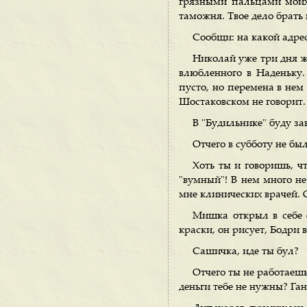
грязными пальцами моих 
таможня. Твое дело брать 
Сообщи: на какой адре
Николай уже три дня жи
влюбленного в Наденьку
пусто, но перемена в нем
Шостаковском не говорит.
В "Будильнике" буду за
Отчего в субботу не бы
Хоть ты и говоришь, ч
"вумный"! В нем много не
мне клинических врачей. 
Мишка открыл в себе 
краски, он рисует, Бодри 
Сашичка, иде ты бул?
Отчего ты не работаешь
деньги тебе не нужны? Ган