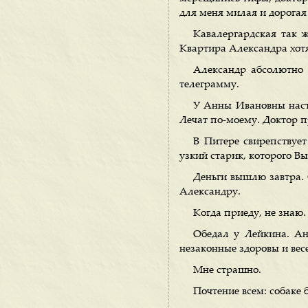
для меня милая и дорогая 
Кавалергардская так ж
Квартира Александра хотя
Александр абсолютно 
телеграмму.
У Анны Ивановны наст
Лечат по-моему. Доктор пр
В Питере свирепствуе
узкий старик, которого Вы
Деньги вышлю завтра. 
Александру.
Когда приеду, не знаю.
Обедал у Лейкина. А
незаконные здоровы и ве
Мне страшно.
Почтение всем: собаке 