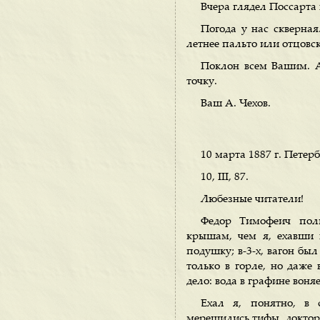
Вчера глядел Поссарта
Погода у нас скверная.
летнее пальто или отцовс
Поклон всем Вашим. А 
точку.
Ваш А. Чехов.
10 марта 1887 г. Петерб
10, III, 87.
Любезные читатели!
Федор Тимофеич поль
крышам, чем я, ехавши в
подушку; в-3-х, вагон был
только в горле, но даже 
дело: вода в графине вон
Ехал я, понятно, в
мерещились тифы, доктора