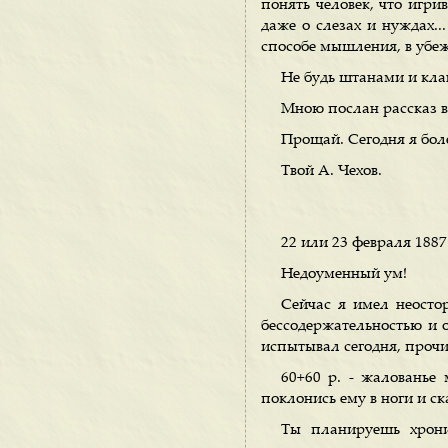
понять человек, что игри
даже о слезах и нуждах..
способе мышления, в убежд
Не будь штанами и кла
Мною послан рассказ в
Прощай. Сегодня я бол
Твой А. Чехов.
22 или 23 февраля 1887
Недоуменный ум!
Сейчас я имел неосто
бессодержательностью и о
испытывал сегодня, прочит
60+60 р. - жалованье
поклонись ему в ноги и ск
Ты планируешь хрони