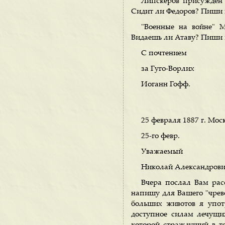
Липскеров присужден 
Сидит ли Федоров? Пиши 
"Военные на войне" М
Видаешь ли Атаву? Пиши м
С почтением
за Гуго-Ворлих
Иоганн Гофф.
25 февраля 1887 г. Мос
25-го февр.
Уважаемый
Николай Александрови
Вчера послал Вам расс
напишу для Вашего "чрево
больших животов я употр
доступное силам лечущих