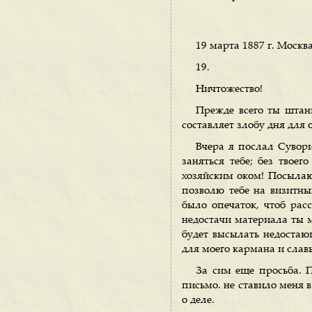
19 марта 1887 г. Москва
19.
Ничтожество!
Прежде всего ты штаны
составляет злобу дня для 
Вчера я послал Сувори
заняться тебе; без твоег
хозяйским оком! Посылаю
позволю тебе на визитны
было опечаток, чтоб рас
недостачи материала ты м
будет высылать недостающ
для моего кармана и слав
За сим еще просьба. 
письмо. не ставило меня 
о деле.