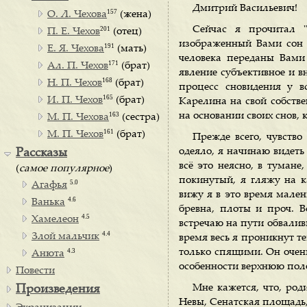
Дмитрий Васильевич!
157
О. Л. Чехова
(жена)
Сейчас я прочитал "
201
П. Е. Чехов
(отец)
изображенный Вами сон е
191
Е. Я. Чехова
(мать)
человека переданы Вами 
171
Ал. П. Чехов
(брат)
явление субъективное и в
168
Н. П. Чехов
(брат)
процесс сновидения у в
165
И. П. Чехов
(брат)
Карелина на свой собств
163
на основании своих снов, 
М. П. Чехова
(сестра)
161
М. П. Чехов
(брат)
Прежде всего, чувство
одеяло, я начинаю видеть
Рассказы
всё это неясно, в тумане
(
самое популярное
)
покинутый, я гляжу на к
5.0
Агафья
вижу я в это время мале
4.6
Ванька
бревна, плоты и проч. В
4.5
Хамелеон
встречаю на пути обвалив
4.4
Злой мальчик
время весь я проникнут 
4.3
только спящими. Он очен
Анюта
особенности верхнюю полов
Повести
Мне кажется, что, род
Произведения
Невы, Сенатская площадь,