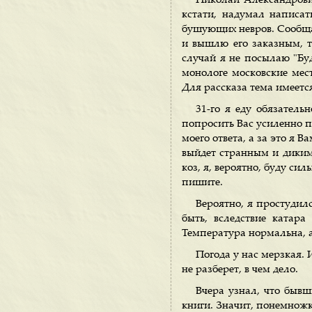
Николай Александрович
кстати, надумал написат
бушующих невров. Сообщаю
и вышлю его заказным, та
случай я не посылаю "Бу
монологе московские мест
Для рассказа тема имеется
31-го я еду обязатель
попросить Вас усиленно п
моего ответа, а за это я 
выйдет странным и диким.
коз, я, вероятно, буду с
пишите.
Вероятно, я простудилс
быть, вследствие катар
Температура нормальна, а
Погода у нас мерзкая. И
не разберет, в чем дело.
Вчера узнал, что бывш
книги. Значит, понемножк