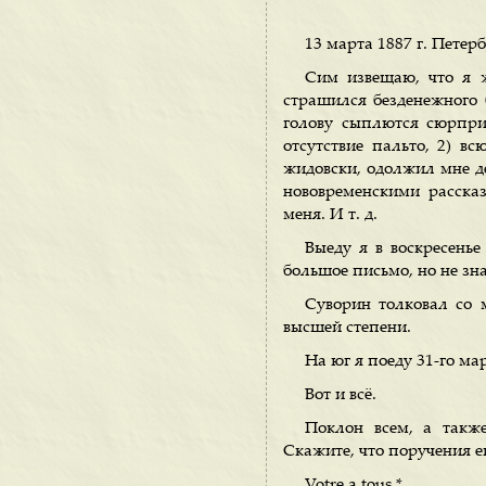
13 марта 1887 г. Петерб
Сим извещаю, что я ж
страшился безденежного 
голову сыплются сюрприз
отсутствие пальто, 2) в
жидовски, одолжил мне де
нововременскими рассказ
меня. И т. д.
Выеду я в воскресенье
большое письмо, но не зна
Суворин толковал со м
высшей степени.
На юг я поеду 31-го ма
Вот и всё.
Поклон всем, а такж
Скажите, что поручения е
Votre а tous *