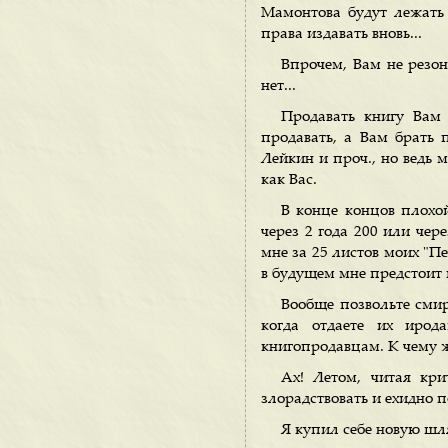
Мамонтова будут лежать
права издавать вновь...
Впрочем, Вам не резон
нет...
Продавать книгу Вам
продавать, а Вам брать п
Лейкин и проч., но ведь 
как Вас.
В конце концов плохой
через 2 года 200 или чер
мне за 25 листов моих "Пе
в будущем мне предстоит 
Вообще позвольте сми
когда отдаете их иро
книгопродавцам. К чему ж
Ах! Летом, читая кри
злорадствовать и ехидно п
Я купил себе новую шл