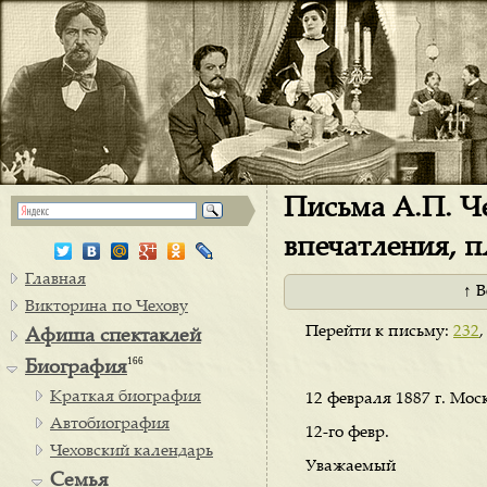
Письма А.П. Че
впечатления, 
Главная
↑ 
Викторина по Чехову
Перейти к письму:
232
Афиша спектаклей
166
Биография
Краткая биография
12 февраля 1887 г. Мос
Автобиография
12-го февр.
Чеховский календарь
Уважаемый
Семья