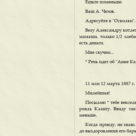
Ешьте поменьше.
Ваш А. Чехов.
Адресуйте в "Осколки".
Везу Александру котлет
мамаша, только 1/2 хлеба
есть деньги.
Мне скучно...
* Речь идет об "Анне К
11 или 12 марта 1887 г.
Милейшая!
Посылаю * тебе вексел
рояль Клангу. Ввиду та
меньше.
Когда приеду, не знаю
до выздоровления его бар