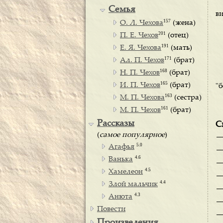
Семья
ви
157
О. Л. Чехова
(жена)
201
П. Е. Чехов
(отец)
191
Е. Я. Чехова
(мать)
171
Ал. П. Чехов
(брат)
168
Н. П. Чехов
(брат)
165
И. П. Чехов
(брат)
"б
163
М. П. Чехова
(сестра)
161
М. П. Чехов
(брат)
Рассказы
С
(
самое популярное
)
5.0
Агафья
4.6
Ванька
4.5
Хамелеон
4.4
Злой мальчик
4.3
Анюта
Повести