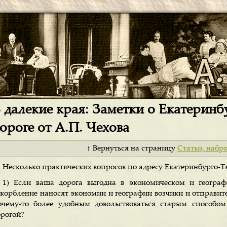
 далекие края: Заметки о Екатерин
ороге от А.П. Чехова
↑ Вернуться на страницу
Статьи, набр
Несколько практических вопросов по адресу Екатеринбурго-Т
1) Если ваша дорога выгодна в экономическом и геогра
скорбление наносят экономии и географии возчики и отправите
очему-то более удобным довольствоваться старым способо
орогой?