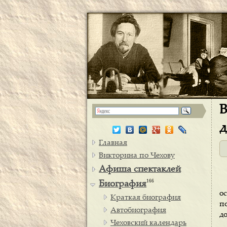
В
д
Главная
Викторина по Чехову
Афиша спектаклей
166
Биография
о
Краткая биография
п
Автобиография
д
Чеховский календарь