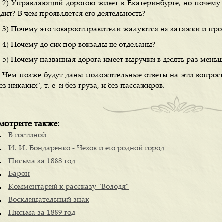
2) Управляющий дорогою живет в Екатеринбурге, но почему е
дит? В чем проявляется его деятельность?
3) Почему это товароотправители жалуются на затяжки и пр
4) Почему до сих пор вокзалы не отделаны?
5) Почему названная дорога имеет выручки в десять раз меньш
Чем позже будут даны положительные ответы на эти вопросы
ез никаких", т. е. и без груза, и без пассажиров.
мотрите также:
В гостиной
И. И. Бондаренко - Чехов и его родной город
Письма за 1888 год
Барон
Комментарий к рассказу "Володя"
Восклицательный знак
Письма за 1889 год