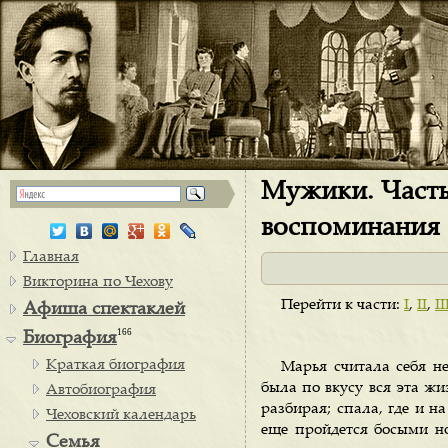
Мужики. Часть 
воспоминания
Главная
Викторина по Чехову
Перейти к части:
I
,
II
,
II
Афиша спектаклей
166
Биография
Краткая биография
Марья считала себя не
была по вкусу вся эта жиз
Автобиография
разбирая; спала, где и н
Чеховский календарь
еще пройдется босыми н
Семья