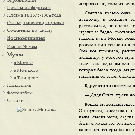
Экранизации
добровольно, сколько душ
Цитаты и афоризмы
Светила только одна 
Письма за 1875-1904 года
лампочку и большая те
Статьи, наброски, отрывки
рассказывал, не спеша, п
Сочинения по Чехову
скучно и бедно, охотили
Воспоминания
водкой, как в Москву ход
розгами или ссылали в тв
Имени Чехова
Она все помнила, решит
Музеи
женщину, у которой муж 
в Москве
знает как: одна вышла з
которая была тогда девуш
в Мелихово
вспомнив об этом, бабка 
в Таганроге
Памятники
Вдруг кто-то постучал в
Фотоальбом
— Дядя Осип, пусти но
Ссылки
Вошел маленький лысый
Он присел, послушал и т
печи, свесив ноги, слуша
битках, котлетах, разных 
каких нет теперь; было, 