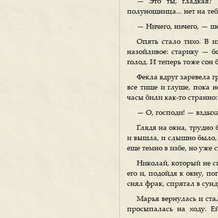
— Это ты, гладкая? 
полунощница... нет на теб
— Ничего, ничего, — ше
Опять стало тихо. В и
назойливое: старику — бо
голод. И теперь тоже сон 
Фекла вдруг заревела г
все тише и глуше, пока н
часы били как-то странно:
— О, господи! — вздых
Глядя на окна, трудно 
и вышла, и слышно было, 
еще темно в избе, но уже 
Николай, который не сп
его и, подойдя к окну, п
снял фрак, спрятал в сунд
Марья вернулась и стал
просыпалась на ходу. Е