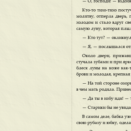
— О, господи! — вздохн
Кто-то тихо-тихо посту
молитву, отперла дверь, 
холодом и стало вдруг св
самую луну, которая плыл
— Кто тут? — окликнул
— Я, — послышался отв
Около двери, прижавш
стучала зубами и при ярк
блеск луны на коже как-т
брови и молодая, крепкая 
— На той стороне озорн
в чем мать родила. Принес
— Да ты в избу иди! — 
— Старики бы не увида
В самом деле, бабка уж
свою рубаху и юбку, одела