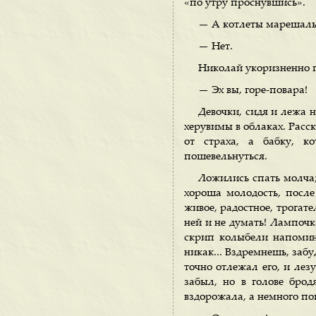
«по утру проснувшись».
— А котлеты марешаль
— Нет.
Николай укоризненно п
— Эх вы, горе-повара!
Девочки, сидя и лежа н
херувимы в облаках. Расск
от страха, а бабку, к
пошевельнуться.
Ложились спать молча;
хороша молодость, после
живое, радостное, трогате
ней и не думать! Лампочк
скрип колыбели напомин
никак... Вздремнешь, забуд
точно отлежал его, и лез
забыл, но в голове брод
вздорожала, а немного пог