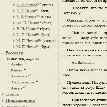
именно за то, что им не н
157
О. Л. Чехова
(жена)
— Погляжу, что вы ту
201
П. Е. Чехов
(отец)
Погляжу-у!
191
Е. Я. Чехова
(мать)
Однажды утром — это 
171
Ал. П. Чехов
(брат)
розовая от холода, здоров
168
Н. П. Чехов
(брат)
— Чай да сахар! — пр
165
И. П. Чехов
(брат)
ведра, — моду себе взя
163
М. П. Чехова
(сестра)
продолжала она, глядя с 
161
М. П. Чехов
(брат)
Она замахнулась кором
Рассказы
руками и проговорили:
(
самое популярное
)
— Ах, батюшки.
5.0
Агафья
4.6
Потом Фекла пошла на 
Ванька
избе.
4.5
Хамелеон
4.4
Злой мальчик
Прошел день. Наступил
она ушла за реку. Шелк
4.3
Анюта
копеек двадцать в неделю.
Повести
— При господах лучше 
Произведения
своим чередом. В обед щи