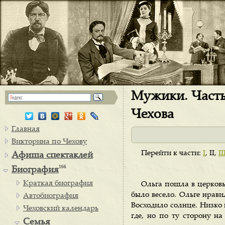
Мужики. Часть 
Чехова
Главная
Викторина по Чехову
Перейти к части:
I
, II,
II
Афиша спектаклей
166
Биография
Краткая биография
Ольга пошла в церковь
было весело. Ольге нравил
Автобиография
Восходило солнце. Низко 
Чеховский календарь
где, но по ту сторону на
Семья