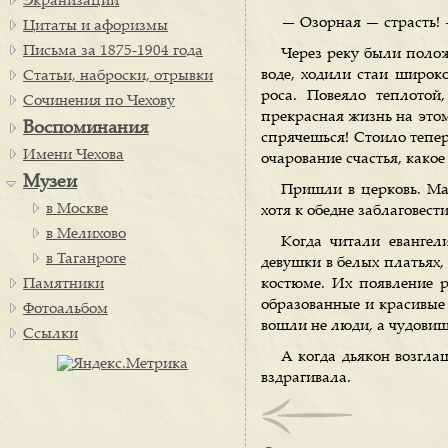
Экранизации
— Озорная — страсть!
Цитаты и афоризмы
Письма за 1875-1904 года
Через реку были полож
воде, ходили стаи широко
Статьи, наброски, отрывки
роса. Повеяло теплотой
Сочинения по Чехову
прекрасная жизнь на этом 
Воспоминания
спрячешься! Стоило тепер
Имени Чехова
очарование счастья, какое
Музеи
Пришли в церковь. Мар
в Москве
хотя к обедне заблаговести
в Мелихово
Когда читали евангел
в Таганроге
девушки в белых платьях
Памятники
костюме. Их появление р
образованные и красивые 
Фотоальбом
вошли не люди, а чудовища
Ссылки
А когда дьякон возгла
вздрагивала.