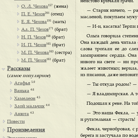
неистово кричали грачи.
157
О. Л. Чехова
(жена)
— Старик ничего, — рас
201
П. Е. Чехов
(отец)
масленой, покупаем муку в
191
Е. Я. Чехова
(мать)
— И-и, касатка! Терпи 
171
Ал. П. Чехов
(брат)
Ольга говорила степенн
168
Н. П. Чехов
(брат)
Она каждый день читала е
165
И. П. Чехов
(брат)
слова трогали ее до сле
163
М. П. Чехова
(сестра)
замиранием сердца. Она в
161
М. П. Чехов
(брат)
никого на свете — ни про
Рассказы
жалеет животных; верила,
из писания, даже непонят
(
самое популярное
)
5.0
Агафья
— Ты откуда родом? —
4.6
Ванька
— Я владимирская. А то
4.5
Хамелеон
Подошли к реке. На той
4.4
Злой мальчик
— Это наша Фекла, — у
4.3
Анюта
и ругательная — страсть!
Повести
Фекла, чернобровая, с
Произведения
берега и застучала по вод