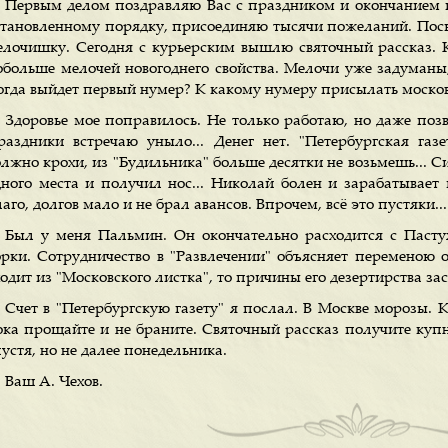
Первым делом поздравляю Вас с праздником и окончанием го
становленному порядку, присоединяю тысячи пожеланий. Пос
елочишку. Сегодня с курьерским вышлю святочный рассказ. 
обольше мелочей новогоднего свойства. Мелочи уже задуманы,
огда выйдет первый нумер? К какому нумеру присылать московс
Здоровье мое поправилось. Не только работаю, но даже поз
раздники встречаю уныло... Денег нет. "Петербургская газе
лжно крохи, из "Будильника" больше десятки не возьмешь... Си
дного места и получил нос... Николай болен и зарабатывает
аго, долгов мало и не брал авансов. Впрочем, всё это пустяки...
Был у меня Пальмин. Он окончательно расходится с Пастух
орки. Сотрудничество в "Развлечении" объясняет переменою об
ходит из "Московского листка", то причины его дезертирства з
Счет в "Петербургскую газету" я послал. В Москве морозы. 
ока прощайте и не браните. Святочный рассказ получите куп
устя, но не далее понедельника.
Ваш А. Чехов.