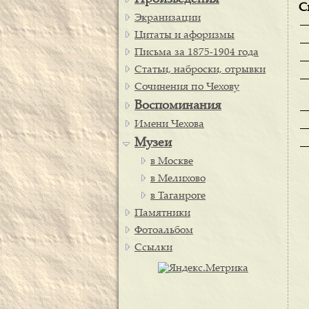
Произведения
С
Экранизации
Цитаты и афоризмы
Письма за 1875-1904 года
Статьи, наброски, отрывки
Сочинения по Чехову
Воспоминания
Имени Чехова
Музеи
в Москве
в Мелихово
в Таганроге
Памятники
Фотоальбом
Ссылки