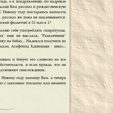
да, а к поздравлению, по издревле
ылаю Вам рассказ и рождественскую
К Новому году постараюсь написать
 рассказ же пока не наклевывается.
кий фельетон! к 52 или к 1?
воляю себе употреблять спиритуозы.
та" еще не выслала, "Развлечение"
жу на бобах... Надеялся получить из
 мало, Агафопод Единицын - швах...
овым и бичует его словесно на все
стоятельств, и если правда, что он
аслуживают снисхождения.
К Новому году напишу Вам, а теперь
но с заказным письмом или немного