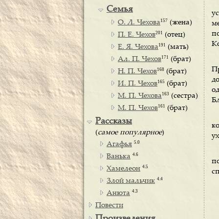
Семья
у
157
О. Л. Чехова
(жена)
м
201
п
П. Е. Чехов
(отец)
К
191
Е. Я. Чехова
(мать)
171
Ал. П. Чехов
(брат)
П
168
Н. П. Чехов
(брат)
до
165
И. П. Чехов
(брат)
о
163
М. П. Чехова
(сестра)
Бл
161
М. П. Чехов
(брат)
Рассказы
к
(
самое популярное
)
у
5.0
Агафья
4.6
Ванька
п
4.5
Хамелеон
сп
4.4
Злой мальчик
4.3
Анюта
Повести