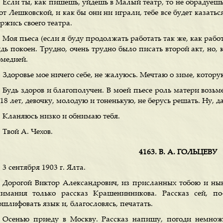
Если ты, как пишешь, уйдешь в Малый театр, то не обрадуешьс
 от Лешковской, и как бы они ни играли, тебе все будет казат
ржись своего театра.
Моя пьеса (если я буду продолжать работать так же, как работ
дь покоен. Трудно, очень трудно было писать второй акт, но, 
омедией.
Здоровье мое ничего себе, не жалуюсь. Мечтаю о зиме, котор
Будь здоров и благополучен. В моей пьесе роль матери возьме
8 лет, девочку, молодую и тоненькую, не берусь решать. Ну, да
Кланяюсь низко и обнимаю тебя.
Твой А. Чехов.
4163. В. А. ГОЛЬЦЕВУ
3 сентября 1903 г. Ялта.
Дорогой Виктор Александрович, из присланных тобою и ны
нимания только рассказ Крашенинникова. Рассказ сей, по-
шлифовать язык и, благословясь, печатать.
Осенью приеду в Москву. Рассказ напишу, погоди немножк