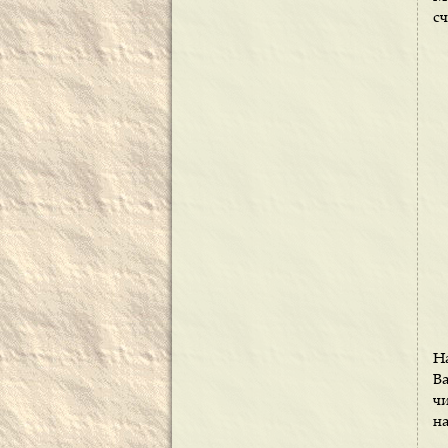
сч
На
В
ч
на