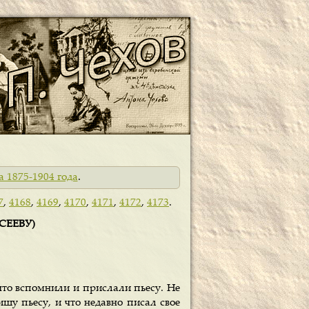
а 1875-1904 года
.
7
,
4168
,
4169
,
4170
,
4171
,
4172
,
4173
.
СЕЕВУ)
что вспомнили и прислали пьесу. Не
ишу пьесу, и что недавно писал свое