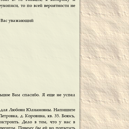
рукописи, то по всей вероятности не
о Вас уважающий
ьшое Вам спасибо. Я еще не успел
дь для Любови Юлиановны. Напишите
Петровка, д. Коровина, кв. 35. Боюсь,
истроить. Дело в том, что у нас в
дшерицы. Почему бы ей но попытать