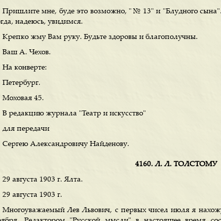
Пришлите мне, буде это возможно, "№ 13" и "Блудного сына".
гда, надеюсь, увидимся.
Крепко жму Вам руку. Будьте здоровы и благополучны.
Ваш А. Чехов.
На конверте:
Петербург.
Моховая 45.
В редакцию журнала "Театр и искусство"
для передачи
Сергею Александровичу Найденову.
4160. Л. Л. ТОЛСТОМУ
29 августа 1903 г. Ялта.
29 августа 1903 г.
Многоуважаемый Лев Львович, с первых чисел июля я нахожус
оября. Редактором "Русской мысли" в настоящее время сос