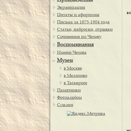
Произведения
Экранизации
ко
Цитаты и афоризмы
Письма за 1875-1904 года
Статьи, наброски, отрывки
Сочинения по Чехову
Воспоминания
Имени Чехова
Музеи
в Москве
в Мелихово
в Таганроге
Памятники
Фотоальбом
Ссылки
н