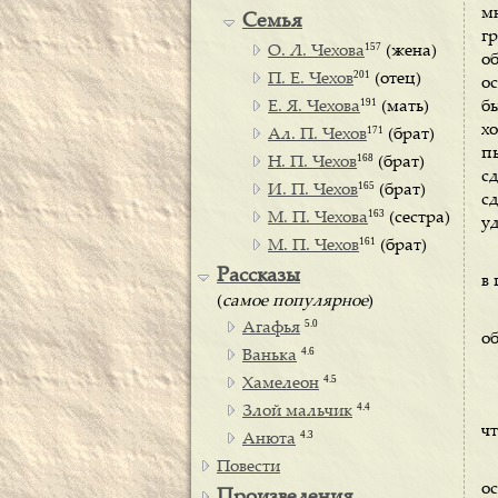
м
Семья
г
157
О. Л. Чехова
(жена)
о
201
П. Е. Чехов
(отец)
ос
191
Е. Я. Чехова
(мать)
б
х
171
Ал. П. Чехов
(брат)
п
168
Н. П. Чехов
(брат)
с
165
И. П. Чехов
(брат)
с
163
М. П. Чехова
(сестра)
у
161
М. П. Чехов
(брат)
Рассказы
в 
(
самое популярное
)
5.0
Агафья
о
4.6
Ванька
4.5
Хамелеон
4.4
Злой мальчик
ч
4.3
Анюта
Повести
ос