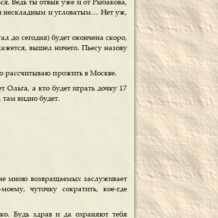
я. Ведь ты отвык уже и от Рыбакова,
ься нескладным и угловатым… Нет уж,
ал до сегодня) будет окончена скоро,
кажется, вышел ничего. Пьесу назову
ую рассчитываю прожить в Москве.
т Ольга, а кто будет играть дочку 17
 там видно будет.
не мною возвращаемых заслуживает
моему, чуточку сократить, кое-где
о. Будь здрав и да охраняют тебя