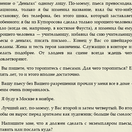
нение о "Деньгах" одному лицу. По-моему, пьеса превосходна
рациозна, только я бы изменил название, взял бы что-ни
бстановку, без телефона, без этого шика, который заставляе
обенного; я бы из Купоросова сделал только хорошего человека
ыло (когда он, например, в костюме Фауста), я изменил бы ем
орошего человека — учительницу, избавил бы сию учительницу
ьесы о деньгах, писать письмо… Конец у Вас со швейцар
деланы. Жена и тесть героя закончены. Служащих в конторе и
делать подобрее. От злодеев на сцене всегда ждешь чег
довлетворяют.
Вы пишете, что торопитесь с пьесами. Для чего торопиться? Е
пять лет, то и этого вполне достаточно.
Вашу пьесу без Вашего разрешения прочли у меня все в доме 
беим очень понравилось.
Я буду в Москве в ноябре.
Лучший акт, по-моему, у Вас второй и затем четвертый. Во вто
тобы он вырос перед зрителем как художник; больше бы смелос
Напишите мне, что я должен сделать с экземпляром пьесы
тавить или послать куда?