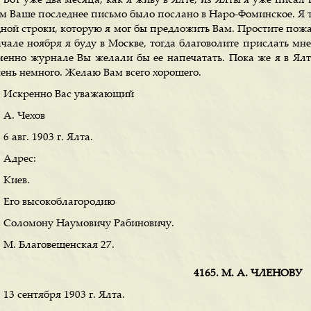
Вот уже два месяца, как я живу в Ялте, из Ялты я уже писал 
ем Ваше последнее письмо было послано в Наро-Фоминское. Я т
дной строки, которую я мог бы предложить Вам. Простите пожал
ачале ноября я буду в Москве, тогда благоволите прислать мне
менно журнале Вы желали бы ее напечатать. Пока же я в Ялте
чень немного. Желаю Вам всего хорошего.
Искренно Вас уважающий
А. Чехов
6 авг. 1903 г. Ялта.
Адрес:
Киев.
Его высокоблагородию
Соломону Наумовичу Рабиновичу.
М. Благовещенская 27.
4165. М. А. ЧЛЕНОВУ
13 сентября 1903 г. Ялта.