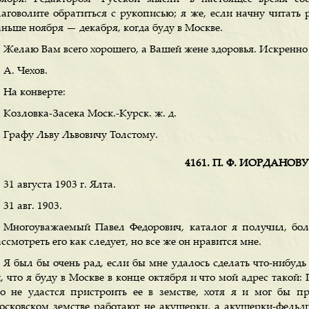
лаговолите обратиться с рукописью; я же, если начну читать 
аньше ноября — декабря, когда буду в Москве.
Желаю Вам всего хорошего, а Вашей жене здоровья. Искренн
А. Чехов.
На конверте:
Козловка-Засека Моск.-Курск. ж. д.
Графу Льву Львовичу Толстому.
4161. П. Ф. ИОРДАНОВУ
31 августа 1903 г. Ялта.
31 авг. 1903.
Многоуважаемый Павел Федорович, каталог я получил, бол
ссмотреть его как следует, но все же он нравится мне.
Я был бы очень рад, если бы мне удалось сделать что-нибу
, что я буду в Москве в конце октября и что мой адрес такой: 
то не удастся пристроить ее в земстве, хотя я и мог бы пр
осковском земстве работают не акушерки, а акушерки-фель