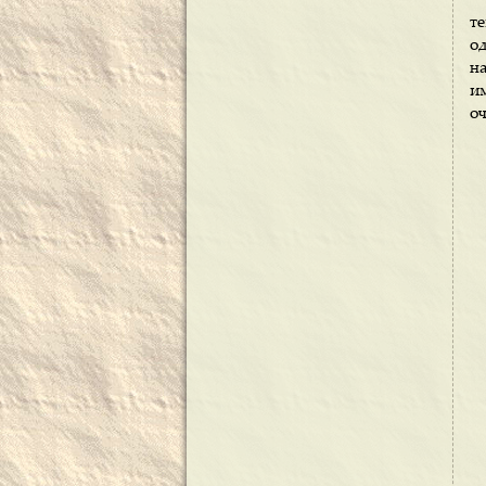
т
о
н
и
о