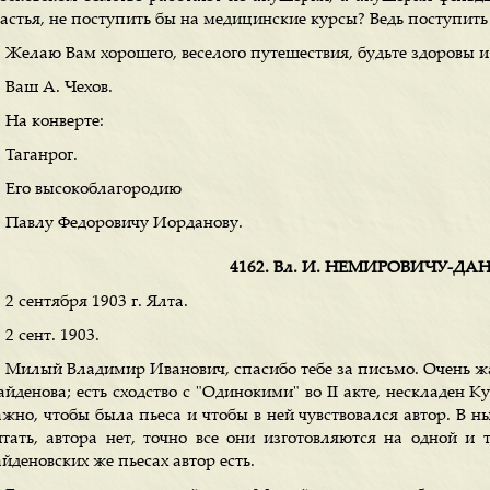
астья, не поступить бы на медицинские курсы? Ведь поступить 
Желаю Вам хорошего, веселого путешествия, будьте здоровы 
Ваш А. Чехов.
На конверте:
Таганрог.
Его высокоблагородию
Павлу Федоровичу Иорданову.
4162. Вл. И. НЕМИРОВИЧУ-Д
2 сентября 1903 г. Ялта.
2 сент. 1903.
Милый Владимир Иванович, спасибо тебе за письмо. Очень жа
йденова; есть сходство с "Одинокими" во II акте, нескладен Ку
ажно, чтобы была пьеса и чтобы в ней чувствовался автор. В 
итать, автора нет, точно все они изготовляются на одной и
йденовских же пьесах автор есть.