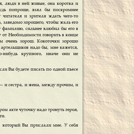
я, люди в ней живые, она коротка и
будь попроще, взял бы поскромнее
т читателя и зрителя ждать чего-то
, заведомо хорошего, чтобы жаль его
у фамилию, сильнее влюбил бы его в
 от Необходимости говорить в конце
ом очень хорош. Кокоточки хорошо
 артельщиков надо бы, мне кажется,
о-нибудь крупного, иначе они не
сли Вы будете писать по одной пьесе
— и сестра, и жена, между прочим, и
ром акте чуточку надо тронуть героя,
ти.
, который Вы прислали мне. У себя