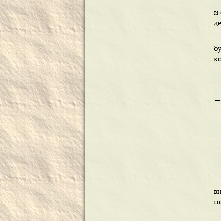
и
де
бу
к
—1
в
по