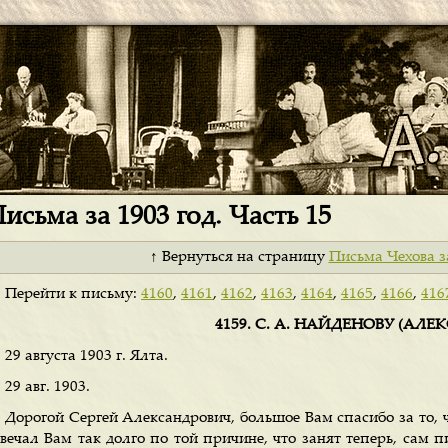
исьма за 1903 год. Часть 15
↑ Вернуться на страницу
Письма Чехова з
Перейти к письму:
4160
,
4161
,
4162
,
4163
,
4164
,
4165
,
4166
,
416
4159. С. А. НАЙДЕНОВУ (АЛЕК
29 августа 1903 г. Ялта.
29 авг. 1903.
Дорогой Сергей Александрович, большое Вам спасибо за то, 
твечал Вам так долго по той причине, что занят теперь, сам п