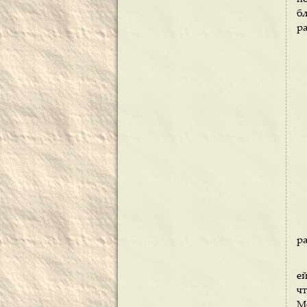
б
р
ра
ей
ч
М