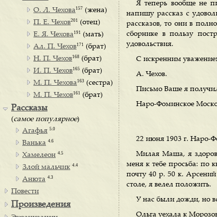
Я теперь вообще не п
157
О. Л. Чехова
(жена)
напишу рассказ с удовол
201
П. Е. Чехов
(отец)
рассказов, то они в полн
191
сборнике в пользу пост
Е. Я. Чехова
(мать)
удовольствия.
171
Ал. П. Чехов
(брат)
168
Н. П. Чехов
(брат)
С искренним уважение
165
И. П. Чехов
(брат)
А. Чехов.
163
М. П. Чехова
(сестра)
Письмо Ваше я получил
161
М. П. Чехов
(брат)
Наро-Фоминское Москов
Рассказы
(
самое популярное
)
5.0
Агафья
22 июня 1903 г. Наро-
4.6
Ванька
4.5
Милая Маша, я здоров,
Хамелеон
меня к тебе просьба: по к
4.4
Злой мальчик
почту 40 р. 50 к. Арсени
4.3
Анюта
столе, я велел положить.
Повести
У нас были дожди, но в
Произведения
Ольга уехала к Морозов