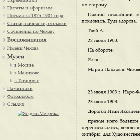
Экранизации
по-старому.
Цитаты и афоризмы
Поклон нижайший ма
Письма за 1875-1904 года
поклонись. Будь здорова.
Статьи, наброски, отрывки
Твой А.
Сочинения по Чехову
Воспоминания
22 июня 1903.
Имени Чехова
На обороте:
Музеи
Ялта.
в Москве
Марии Павловне Чехов
в Мелихово
в Таганроге
Памятники
23 июня 1903 г. Наро-
Фотоальбом
23 июня 1903.
Ссылки
Дорогой Иван Яковлеви
прежде всего большое
переписывались, вероятно
октябрю, для Художествен