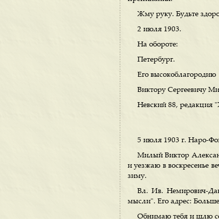
Жму руку. Будьте здор
2 июля 1903.
На обороте:
Петербург.
Его высокоблагородию
Виктору Сергеевичу М
Невский 88, редакция "
5 июля 1903 г. Наро-Ф
Милый Виктор Александр
и уезжаю в воскресенье в
зиму.
Вл. Ив. Немирович-Да
мысли". Его адрес: Больш
Обнимаю тебя и шлю се