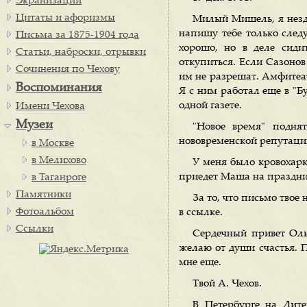
Экранизации
Цитаты и афоризмы
Милый Мишель, я нездо
напишу тебе только следу
Письма за 1875-1904 года
хорошо, но в деле сиди
Статьи, наброски, отрывки
откупиться. Если Сазонов
Сочинения по Чехову
им не разрешат. Амфитеат
Воспоминания
Я с ним работал еще в "Бу
одной газете.
Имени Чехова
Музеи
"Новое время" подня
нововременской репутации
в Москве
в Мелихово
У меня было кровохарка
приедет Маша на праздни
в Таганроге
Памятники
За то, что письмо твое 
Фотоальбом
в ссылке.
Ссылки
Сердечный привет Оль
желаю от души счастья. П
мне еще.
Твой А. Чехов.
В Петербурге на Лит