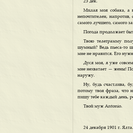
23 дек.
Милая моя собака, а 
непочтителен, напротив, 
самого лучшего, самого з
Погода продолжает быть
Твою телеграмму пол
шумный? Ведь пьеса-то ш
мне не нравится. Его нужн
Дуся моя, я уже совсем
мне нехватает — жены! Пос
наружу.
Ну, будь счастлива, б
потому твоя фраза, что 
пишу тебе каждый день, ре
Твой муж Antonio.
24 декабря 1901 г. Ялта