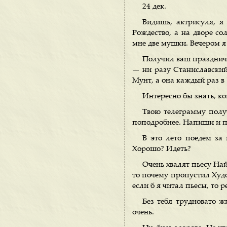
24 дек.
Видишь, актрисуля, я
Рождество, а на дворе со
мне две мушки. Вечером я 
Получил ваш праздничны
— ни разу Станиславский
Мунт, а она каждый раз в 
Интересно бы знать, к
Твою телеграмму полу
поподробнее. Напиши и п
В это лето поедем за 
Хорошо? Идеть?
Очень хвалят пьесу Най
то почему пропустил Худо
если б я читал пьесы, то 
Без тебя трудновато ж
очень.