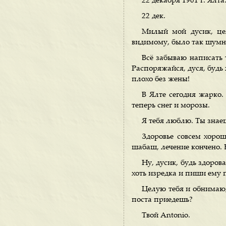
22 декабря 1901 г. Ялта
22 дек.
Милый мой дусик, це
видимому, было так шумно
Всё забываю написать т
Распоряжайся, дуся, будь 
плохо без жены!
В Ялте сегодня жарко. 
теперь снег и морозы.
Я тебя люблю. Ты знае
Здоровье совсем хоро
шабаш, лечение кончено. 
Ну, дусик, будь здоров
хоть изредка и пиши ему 
Целую тебя и обнимаю,
поста приедешь?
Твой Antonio.