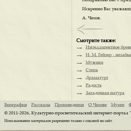
Поздравляю Вас с праз
Искренно Вас уважаю
А. Чехов.
Смотрите также:
Интеллигентное брев
И. М. Гейзер - незаб
Мужики
Степь
Драматург
Радость
Загадочная натура
Биография
Рассказы
Произведения
О Чехове
Музеи
© 2011-2026, Культурно-просветительский интернет-портал 
Использование материалов разрешено только с ссылкой на сайт.