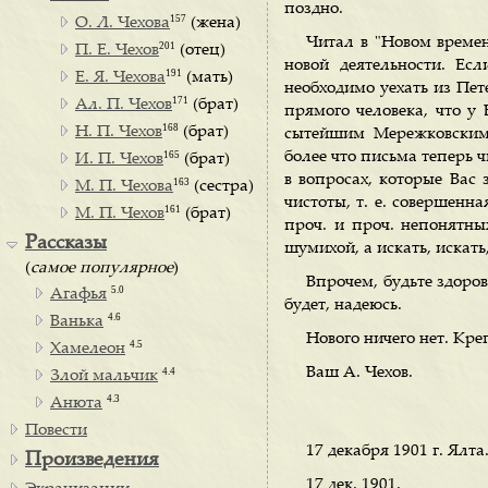
поздно.
157
О. Л. Чехова
(жена)
Читал в "Новом времен
201
П. Е. Чехов
(отец)
новой деятельности. Ес
191
Е. Я. Чехова
(мать)
необходимо уехать из Пете
171
Ал. П. Чехов
(брат)
прямого человека, что у
168
Н. П. Чехов
(брат)
сытейшим Мережковским?
165
более что письма теперь 
И. П. Чехов
(брат)
в вопросах, которые Вас 
163
М. П. Чехова
(сестра)
чистоты, т. е. совершенн
161
М. П. Чехов
(брат)
проч. и проч. непонятных
Рассказы
шумихой, а искать, искать
(
самое популярное
)
Впрочем, будьте здоров
5.0
Агафья
будет, надеюсь.
4.6
Ванька
Нового ничего нет. Кре
4.5
Хамелеон
Ваш А. Чехов.
4.4
Злой мальчик
4.3
Анюта
Повести
17 декабря 1901 г. Ялта
Произведения
17 дек. 1901.