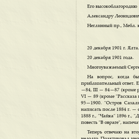
Его высокоблагородию
Александру Леонидови
Неглинный пр., Мебл. 
20 декабря 1901 г. Ялта
20 декабря 1901 года.
Многоуважаемый Серге
На вопрос, когда бы
приблизительный ответ. Ес
—84, III — 84—87 (кроме 
VI — 89 (кроме "Рассказа н
95—1900. "Остров Сахал
написать после 1884 г. —
1888 г., "Чайка" 1896 г.,
повесть "В овраге", напеча
Теперь отвечаю на вт
недолго. Практиковал иног