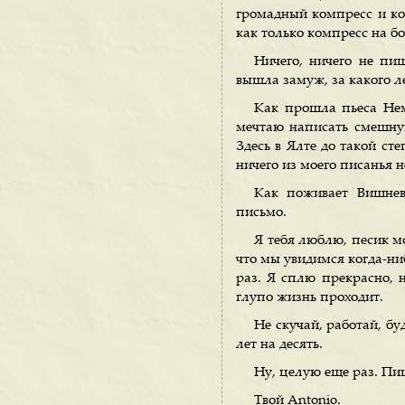
громадный компресс и ког
как только компресс на бо
Ничего, ничего не пиш
вышла замуж, за какого л
Как прошла пьеса Нем
мечтаю написать смешную
Здесь в Ялте до такой сте
ничего из моего писанья н
Как поживает Вишнев
письмо.
Я тебя люблю, песик м
что мы увидимся когда-ниб
раз. Я сплю прекрасно, н
глупо жизнь проходит.
Не скучай, работай, бу
лет на десять.
Ну, целую еще раз. Пи
Твой Antonio.