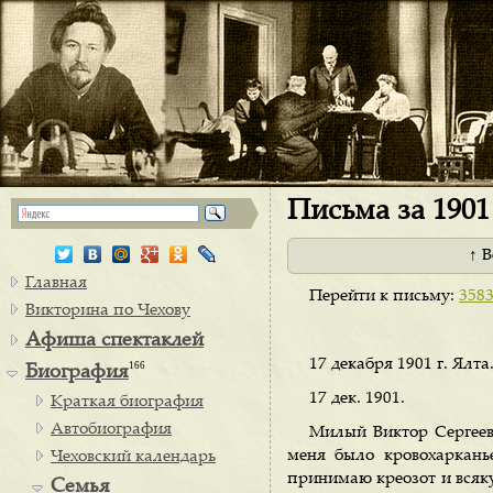
Письма за 1901 
↑ 
Главная
Перейти к письму:
358
Викторина по Чехову
Афиша спектаклей
17 декабря 1901 г. Ялта
166
Биография
17 дек. 1901.
Краткая биография
Автобиография
Милый Виктор Сергееви
меня было кровохаркань
Чеховский календарь
принимаю креозот и всяку
Семья