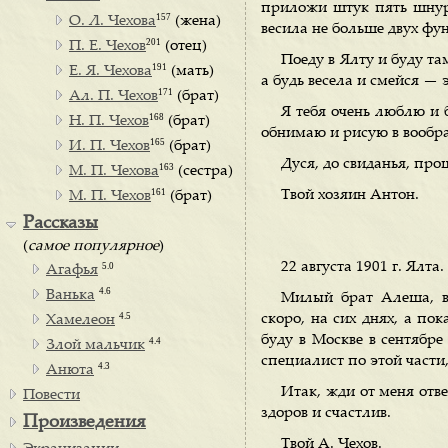
приложи штук пять шнурк
157
О. Л. Чехова
(жена)
весила не больше двух фун
201
П. Е. Чехов
(отец)
Поеду в Ялту и буду там
191
Е. Я. Чехова
(мать)
а будь весела и смейся — эт
171
Ал. П. Чехов
(брат)
Я тебя очень люблю и 
168
Н. П. Чехов
(брат)
обнимаю и рисую в вообра
165
И. П. Чехов
(брат)
Дуся, до свиданья, про
163
М. П. Чехова
(сестра)
161
Твой хозяин Антон.
М. П. Чехов
(брат)
Рассказы
(
самое популярное
)
22 августа 1901 г. Ялта.
5.0
Агафья
4.6
Ванька
Милый брат Алеша, в
4.5
скоро, на сих днях, а по
Хамелеон
буду в Москве в сентябре
4.4
Злой мальчик
специалист по этой части,
4.3
Анюта
Итак, жди от меня отве
Повести
здоров и счастлив.
Произведения
Твой А. Чехов.