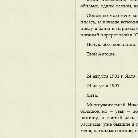
обильно, одним словом, н
Обнимаю мою жену хор
писать, и почаще вспомин
поеду в баню и парикмахе
поганый портрет твой в "О
Целую обе твои лапки.
Твой Antoine.
24 августа 1901 г. Ялта.
24 августа 1901.
Ялта.
Многоуважаемый Нико
большое, но — увы! — до
напишу, а старый дать 
рассказы, уже бывшие в п
меня, насколько помню, п