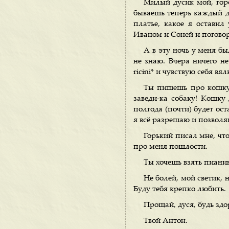
Милый дусик мой, гор
бываешь теперь каждый де
платье, какое я оставил
Иваном и Соней и поговор
А в эту ночь у меня бы
не знаю. Вчера ничего не
ricini* и чувствую себя вя
Ты пишешь про кошку
заведи-ка собаку! Кошку
полгода (почти) будет ост
я всё разрешаю и позволя
Горький писал мне, чт
про меня пошлости.
Ты хочешь взять пианин
Не болей, мой светик, 
Буду тебя крепко любить.
Прощай, дуся, будь здо
Твой Антон.