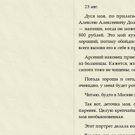
23 авг.
Дуся моя, по прилага
Алексею Алексеевичу Долж
— напиши, когда он может 
800 рублей. Это мой куз
хороший, потому обойдись
всего вызови его к себе в 
Арсений наконец прие
из больницы. Кажется, жиз
сапоги тоже не чищены; се
Погода хороша и сего
очевидно, у меня будет ро
Читаю, будто в Москве 
Так вот, деточка моя,
паренек. Целую крепчайше
моя необыкновенная.
Этот портрет делала ко