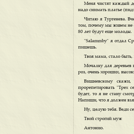
Меня чистят каждый ден
надо снимать платье (пидж
Читаю я Тургенева. В
том, почему мы живем не 
80 лет будут еще молоды.
"Salammbу" я отдал Ср
пишешь.
Твоя мама, стало быть,
Мочалку для деревьев 
роз, очень хороших, высо
Вишневскому скажи,
прорепетировать "Трех се
будет, то я не стану смо
Напиши, что я должен взя
Ну, целую тебя. Веди с
Твой строгий муж
Антонио.