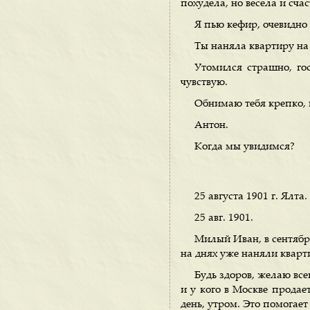
похудела, но весела и сча
Я пью кефир, очевидно 
Ты наняла квартиру на
Утомился страшно, гос
чувствую.
Обнимаю тебя крепко, к
Антон.
Когда мы увидимся?
25 августа 1901 г. Ялта.
25 авг. 1901.
Милый Иван, в сентябре
на днях уже наняли кварти
Будь здоров, желаю все
и у кого в Москве продае
день, утром. Это помогает