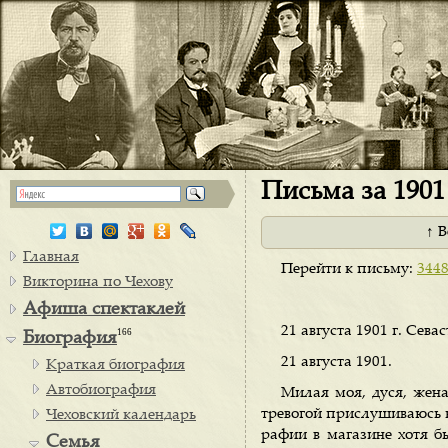
Письма за 1901 
↑ 
Главная
Перейти к письму:
344
Викторина по Чехову
Афиша спектаклей
21 августа 1901 г. Сева
166
Биография
21 августа 1901.
Краткая биография
Автобиография
Милая моя, дуся, жена
тревогой прислушиваюсь к
Чеховский календарь
рафии в магазине хотя б
Семья