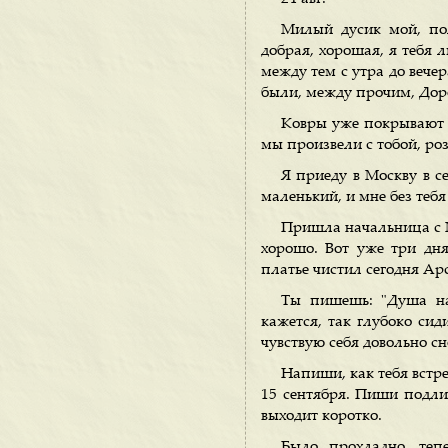
Милый дусик мой, пол
добрая, хорошая, я тебя 
между тем с утра до вечер
были, между прочим, Доро
Ковры уже покрывают м
мы произвели с тобой, ро
Я приеду в Москву в се
маленький, и мне без тебя
Пришла начальница с М
хорошо. Вот уже три дня
платье чистил сегодня Ар
Ты пишешь: "Душа нач
кажется, так глубоко сид
чувствую себя довольно сн
Напиши, как тебя встре
15 сентября. Пиши подли
выходит коротко.
Было прохладно, тепе