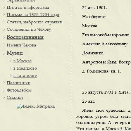
Экранизации
Цитаты и афоризмы
22 авг. 1901.
Письма за 1875-1904 года
На обороте:
Статьи, наброски, отрывки
Москва.
Сочинения по Чехову
Его высокоблагородию
Воспоминания
Алексею Алексеевичу
Имени Чехова
Музеи
Долженко.
в Москве
Антроповы Ямы, Воскре
в Мелихово
д. Родионова, кв. 1.
в Таганроге
Памятники
Фотоальбом
23 августа 1901 г. Ялта.
Ссылки
23 авг.
Жена моя чудесная, д
хорошо, утром был силь
благополучно. А теперь я
Что нашла в Москве? Как