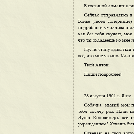
В гостиной ломают печь
Сейчас отправляюсь в 
Бонье (твоей сопернице)
подробно и умалчиваю или
как без тебя скучаю, моя 
что ты охладеешь ко мне и
Ну, не стану вдаваться
всё, что мне угодно. Клан
Твой Антон.
Пиши подробнее!!
28 августа 1901 г. Ялта.
Собачка, милый мой пе
тебя тысячу раз. План 
Дуню Коновицер), всё о
учреждением? Хочешь быт
Отвечаю на твои вопр