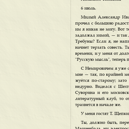
6 июль.
Милый Александр Иван
прочел с большою радость
им я никак не могу. Вот т
задолжал зимой, — и так д
Требуны? Если я, не напи
начнет терзать совесть. 
времени, и у меня от дол
"Русскую мысль", теперь п
С Немировичем я уже сп
мне — так, по крайней ме
жуётся по-старому; зат
недурно. Виделся с Шех
Суворина и его московск
литературный клуб, то от
трахнется в начале же.
У меня гостят Т. Щепк
Ты, должно быть, пере
Мариенбада, ни электрос