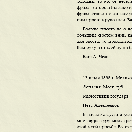
холодны, то это от несер
фраза, которою Вы законч
фраза строга не по заслу
или просто в рукописи. В
Больше писать не о че
большим хвостом вниз, ка
для хвоста, то приходитс
Вам руку и от всей души 
Ваш А. Чехов.
13 июля 1898 г. Мелихо
Лопасня, Моск. губ.
Милостивый государь
Петр Алексеевич.
В начале августа я уе
мне корректуру моих трех
этой моей просьбы Вы оче