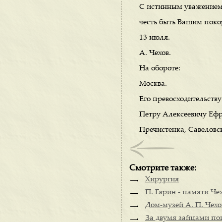
С истинным уважением
честь быть Вашим поко
13 июля.
А. Чехов.
На обороте:
Москва.
Его превосходительству
Петру Алексеевичу Ефр
Пречистенка, Савеловск
Смотрите также:
Хирургия
П. Гарин - памяти Че
Дом-музей А. П. Чехов
За двумя зайцами по