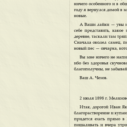
ничего особенного и в об
году я вернулся домой в м
новые.
А Ваши лайки — увы и 
себе представить, какое
деревне, таскали там тря
Сначала околел самец, по
новый пес — овчарка, кото
Вы мне ничего не напи
ибо без здоровья скучнов
благополучны, не забывай
Ваш А. Чехов.
2 июля 1898 г. Мелихов
Итак, дорогой Иван Як
благорастворение и купань
придется ехать прямо в
пошаливать и вчера утро