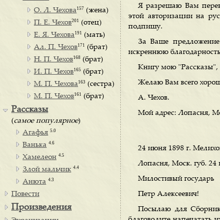
Я разрешаю Вам перево
157
О. Л. Чехова
(жена)
этой авторизации на ру
201
П. Е. Чехов
(отец)
подпишу.
191
Е. Я. Чехова
(мать)
За Ваше предложение
171
Ал. П. Чехов
(брат)
искреннюю благодарность
168
Н. П. Чехов
(брат)
Книгу мою "Рассказы",
165
И. П. Чехов
(брат)
Желаю Вам всего хорош
163
М. П. Чехова
(сестра)
161
М. П. Чехов
(брат)
А. Чехов.
Рассказы
Мой адрес: Лопасня, Мо
(
самое популярное
)
5.0
Агафья
4.6
Ванька
24 июня 1898 г. Мелихо
4.5
Хамелеон
Лопасня, Моск. губ. 24
4.4
Злой мальчик
Милостивый государь
4.3
Анюта
Повести
Петр Алексеевич!
Произведения
Посылаю для Сборника
благоволите напечатать и