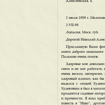
Алексеевская, 4.
2 июля 1898 г. Мелихов
2-VII-98
Лопасня, Моск. губ.
Дорогой Николай Алек
Присланную Вами фото
моего доброго знакомого
Пальмин очень похож.
Здоровье мое довольно 
снега и не мог работать
очень весело, интересно
здоровый климат, как бы 
виделся с семьей Худек
Худековым я был в магазин
продаются садовые изгоро
и прочности. Я взял пре
повесть в "Ниву", другу