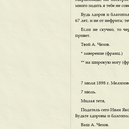
много ходить я тебе не сов
Будь здоров и благопол
67 лет, и не от нефрита; 
Если не скучно, то ч
привет.
Твой А. Чехов.
* заверение (франц.)
** на широкую ногу (фр
7 июля 1898 г. Мелихов
7 июль.
Милая тетя,
Податель сего Иван Як
Будьте здоровы и благопо
Ваш А. Чехов.