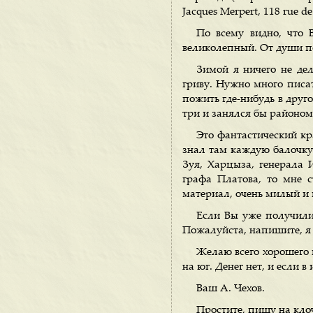
Jacques Merpert, 118 rue d
По всему видно, что 
великолепный. От души п
Зимой я ничего не дела
гриву. Нужно много писа
пожить где-нибудь в друго
три и занялся бы районо
Это фантастический кра
знал там каждую балочку
Зуя, Харцыза, генерала 
графа Платова, то мне с
материал, очень милый и 
Если Вы уже получили
Пожалуйста, напишите, 
Желаю всего хорошего и
на юг. Денег нет, и если в
Ваш А. Чехов.
Простите, пишу на клоч