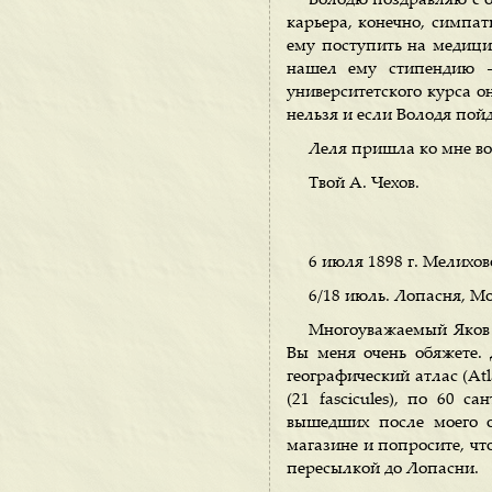
Володю поздравляю с о
карьера, конечно, симпати
ему поступить на медици
нашел ему стипендию —
университетского курса о
нельзя и если Володя пойд
Леля пришла ко мне во 
Твой А. Чехов.
6 июля 1898 г. Мелихов
6/18 июль. Лопасня, Мо
Многоуважаемый Яков 
Вы меня очень обяжете. 
географический атлас (Atl
(21 fascicules), по 60 с
вышедших после моего о
магазине и попросите, что
пересылкой до Лопасни.