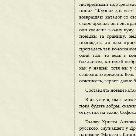
интересными портретами),
попал "Журнал для всех" 
возвращаю каталог со св
скоро бросил: он неиспра
они свалены в одну кучу
поездки за границу, не
подождать ли нам приоб
пропадать так колоссальн
один том, то ведь в ко
балластом, который выбро
как у нашей, хотя ни у 
свободного времени. Ведь
отчетность, верьте, давно 
Составлять новый катал
В августе я, быть може
пока будьте добры, скажи
отпустил на волю; Софок
Голову Христа Антоко
русского, служащего у Др
пароходе (Марсель-Таганр