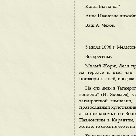
Когда Вы на юг?
Анне Ивановне нижайш
Ваш А. Чехов.
5 июля 1898 г. Мелихов
Воскресенье.
Милый Жорж, Леля при
на террасе и пьет чай
поговорить с ней, и я едва
На сих днях в Таганро
времени" (И. Яковлев), у
таганрогской гимназии,
православный христианин,
а ты познакомь его с Воло
Павловским в Карантин, 
хотите, то сводите его и 