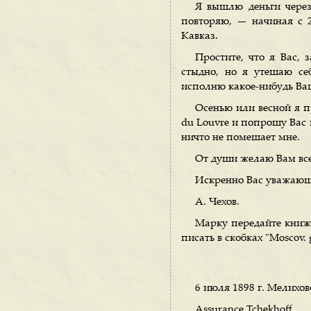
Я вышлю деньги через
повторяю, — начиная с 22
Кавказ.
Простите, что я Вас, 
стыдно, но я утешаю се
исполню какое-нибудь Ва
Осенью или весной я п
du Louvre и попрошу Вас п
ничто не помешает мне.
От души желаю Вам все
Искренно Вас уважаю
А. Чехов.
Марку передайте книжн
писать в скобках "Moscov. g
6 июля 1898 г. Мелихов
Assurance Tchekhoff