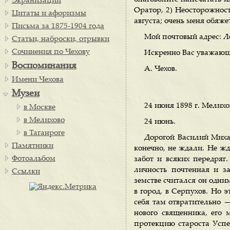
Экранизации
Оратор, 2) Неосторожност
Цитаты и афоризмы
августа; очень меня обяже
Письма за 1875-1904 года
Мой почтовый адрес: Ло
Статьи, наброски, отрывки
Сочинения по Чехову
Искренно Вас уважаю
Воспоминания
А. Чехов.
Имени Чехова
Музеи
24 июня 1898 г. Мелихо
в Москве
в Мелихово
24 июнь.
в Таганроге
Дорогой Василий Миха
Памятники
конечно, не ждали. Не жд
Фотоальбом
забот и всяких передряг
личность почтенная и з
Ссылки
земстве считался он одни
в город, в Серпухов. Но э
себя там отвратительно —
нового священника, его 
протекцию староста Успе