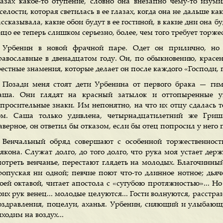
лазах какое-то отупение, словно она внезапно чему-то изумил
селости, которая светилась в ее глазах, когда она не дальше ка
ссказывала, какие обои будут в ее гостиной, в какие дни она б
цо ее теперь слишком серьезно, более, чем того требует торжес
Урбенин в новой фрачной паре. Одет он прилично, но 
равославные в двенадцатом году. Он, по обыкновению, красен 
рестные знамения, которые делает он после каждого «Господи
Позади меня стоят дети Урбенина от первого брака — гим
аша. Они глядят на красный затылок и оттопыренные 
опросительные знаки. Им непонятно, на что их отцу сдалась те
ом. Саша только удивлена, четырнадцатилетний же Гриш
верное, он ответил бы отказом, если бы отец попросил у него 
Венчальный обряд совершают с особенной торжественнос
ьякона. Служат долго, до того долго, что рука моя устает де
мотреть венчанье, перестают глядеть на молодых. Благочинный
ропуская ни одной; певчие поют что-то длинное нотное; дьяч
воей октавой, читает апостола с «сугубою протяжностью»... Но
оих рук венец... молодые целуются... Гости волнуются, расст
оздравления, поцелуи, аханья. Урбенин, сияющий и улыбающ
ходим на воздух...