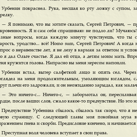
Урбенин покраснел. Рука, несшая ко рту ложку с супом, з
релку.
— Я понимаю, что вы хотите сказать, Сергей Петрович, — п
ткровенность. Я и сам себя спрашиваю: не подло ли? Мучаюсь!
азные вопросы, когда каждую минуту чувствуешь, что ты с
тарость, уродство... всё! Homo sum, Сергей Петрович! А когда
прос о неравенстве лет, я не лезу в карман за ответом и успо
о я дал Ольге счастье. Я дал ей отца, а детям моим мать. Впро
еня кружится голова. Напрасно вы меня хересом напоили.
Урбенин встал, вытер салфеткой лицо и опять сел. Чере
оглядел на меня продолжительным, умоляющим взглядом, с
друг плечи его задрожали, и он неожиданно зарыдал, как мальч
— Это ничего-с... Ничего-с, — забормотал он, пересилива
рдце, после ваших слов, сжало какое-то предчувствие. Но это н
Предчувствие Урбенина сбылось, сбылось так скоро, что я н
овую страницу. С следующей главы моя покойная муза в
ыражением гнева и скорби. Предисловие кончено, и начинается
Преступная воля человека вступает в свои права.