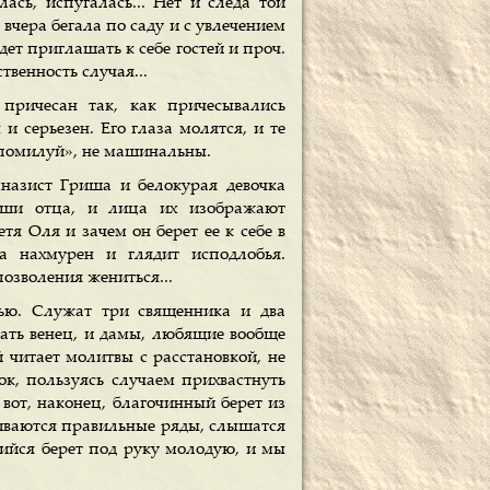
ась, испугалась... Нет и следа той
к вчера бегала по саду и с увлечением
удет приглашать к себе гостей и проч.
твенность случая...
причесан так, как причесывались
и серьезен. Его глаза молятся, и те
, помилуй», не машинальны.
назист Гриша и белокурая девочка
уши отца, и лица их изображают
тя Оля и зачем он берет ее к себе в
а нахмурен и глядит исподлобья.
позволения жениться...
тью. Служат три священника и два
ржать венец, и дамы, любящие вообще
 читает молитвы с расстановкой, не
ок, пользуясь случаем прихвастнуть
 вот, наконец, благочинный берет из
раиваются правильные ряды, слышатся
ийся берет под руку молодую, и мы