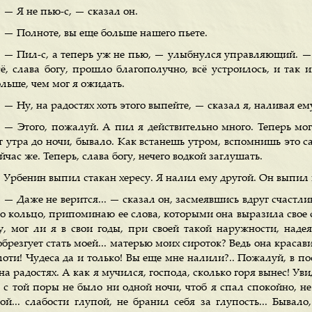
— Я не пью-с, — сказал он.
— Полноте, вы еще больше нашего пьете.
— Пил-с, а теперь уж не пью, — улыбнулся управляющий. — Т
сё, слава богу, прошло благополучно, всё устроилось, и так 
льше, чем мог я ожидать.
— Ну, на радостях хоть этого выпейте, — сказал я, наливая ему
— Этого, пожалуй. А пил я действительно много. Теперь мог
 утра до ночи, бывало. Как встанешь утром, вспомнишь это сам
йчас же. Теперь, слава богу, нечего водкой заглушать.
Урбенин выпил стакан хересу. Я налил ему другой. Он выпил и
— Даже не верится... — сказал он, засмеявшись вдруг счастл
о кольцо, припоминаю ее слова, которыми она выразила свое со
у, мог ли я в свои годы, при своей такой наружности, надея
брезгует стать моей... матерью моих сироток? Ведь она красави
лоти! Чудеса да и только! Вы еще мне налили?.. Пожалуй, в по
на радостях. А как я мучился, господа, сколько горя вынес! Ув
 с той поры не было ни одной ночи, чтоб я спал спокойно, не
той... слабости глупой, не бранил себя за глупость... Бывало