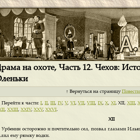
рама на охоте, Часть 12. Чехов: Ис
леньки
↑ Вернуться на страницу
Повести
Перейти к части:
I
,
II
,
III
,
IV
,
V
,
VI
,
VII
,
VIII
,
IX
,
X
,
XI
, XII,
XIII
,
X
II
,
XXIII
,
XXIV
,
XXV
,
XXVI
.
XII
Урбенин осторожно и почтительно сел, позвал глазами Илью 
алил ему рюмку водки.