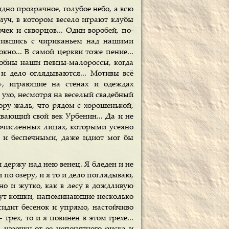
дно прозрачное, голубое небо, а всю
луч, в котором весело играют клубы
чек и скворцов... Один воробей, по-
ужившись с чириканьем над нашими
кно... В самой церкви тоже пение...
особны наши певцы-малороссы, когда
 и дело оглядываются... Мотивы всё
и», играющие на стенах и одеждах
 ухо, несмотря на веселый свадебный
ору жаль, что рядом с хорошенькой,
вающий свой век Урбенин... Да и не
гочисленных лицах, которыми усеяно
и и беспечными, даже идиот мог бы
 держу над нею венец. Я бледен и не
 по озеру, и я то и дело поглядываю,
но и жутко, как в лесу в дождливую
ебут кошки, напоминающие несколько
 сидит бесенок и упрямо, настойчиво
ех, то и я повинен в этом грехе...