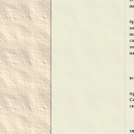
О
н
б
м
н
с
мо
на
вс
п
С
ск
т