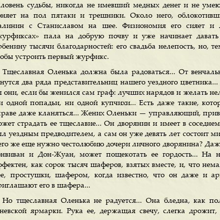
аловень судьбы, никогда не имевший медных денег и не уме
оняет на пол пятаки и трешники. Около него, облокотивш
алинин с Станиславом на шее. Физиономия его сияет и л
журфиксах» пала на добрую почву и уже начинает давать
рбенину тысячи благодарностей: его свадьба нелепость, но, те
тобы устроить первый журфикс.
Тщеславная Оленька должна была радоваться... От венчаль
нутся два ряда представительниц нашего уездного цветника... 
 они, если бы женился сам граф: лучших нарядов и желать нель
и одной попадьи, ни одной купчихи... Есть даже такие, кот
праве даже кланяться... Жених Оленьки — управляющий, приви
ожет страдать ее тщеславие... Он дворянин и имеет в соседне
л уездным предводителем, а сам он уже девять лет состоит мир
его же еще нужно честолюбию дочери личного дворянина? Даже
онвиван и Дон-Жуан, может пощекотать ее гордость... На не
ффектен, как сорок тысяч шаферов, взятых вместе, и, что нема
ее, простушки, шафером, когда известно, что он даже и ар
риглашают его в шафера...
Но тщеславная Оленька не радуется... Она бледна, как пол
еневской ярмарки. Рука ее, держащая свечу, слегка дрожит,