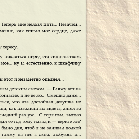
еперь мне нельзя пить... Незачем...
именно, как хотело мое сердце, даже
 хересу.
у покаяться перед его сиятельством.
ое... ну и, естественно, к шкафчику
 этот и незаметно опьянел...
ивым детским смехом. — Гляжу вот на
гласие, и не верю... Смешно даже...
ться, что эта достойная девушка не
ца, как изволили вы видеть, ангел во
следний раз уж... С горя пил, выпью
идал ее год тому назад и — верите ли?
 было дня, чтоб я не заливал водкой
, гляжу на нее в окно, любуюсь и...