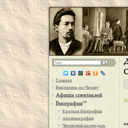
Д
О
Главная
Викторина по Чехову
Афиша спектаклей
XX
166
Биография
Краткая биография
Автобиография
н
Чеховский календарь