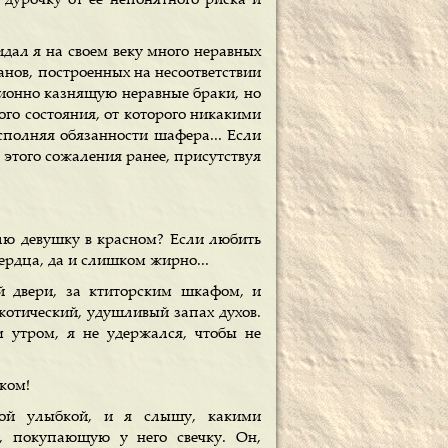
 дурочку от ее непонятного риска и
идал я на своем веку много неравных
анов, построенных на несоответствии
ионно казнящую неравные браки, но
ого состояния, от которого никакими
сполняя обязанности шафера... Если
 этого сожаления ранее, присутствуя
блю девушку в красном? Если любить
сердца, да и слишком жирно...
й двери, за ктиторским шкафом, и
котический, удушливый запах духов.
м утром, я не удержался, чтобы не
ком!
вой улыбкой, и я слышу, какими
, покупающую у него свечку. Он,