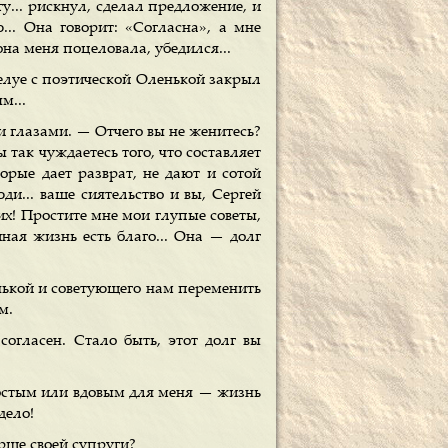
огу... рискнул, сделал предложение, и
... Она говорит: «Согласна», а мне
она меня поцеловала, убедился...
луе с поэтической Оленькой закрыл
м...
и глазами. — Отчего вы не женитесь?
 так чуждаетесь того, что составляет
орые дает разврат, не дают и сотой
ди... ваше сиятельство и вы, Сергей
боих! Простите мне мои глупые советы,
йная жизнь есть благо... Она — долг
ькой и советующего нам переменить
м.
огласен. Стало быть, этот долг вы
остым или вдовым для меня — жизнь
дело!
арше своей супруги?