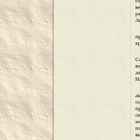
г
ве
ра
Ли
п
к
С
в
д
На
д
с
п
с
м
п
вы