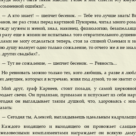
ткуда могут быть такие мысли? Разве я мог спасти эту юную
есомненной ошибки?..
— А кто знает! — шепчет бесенок. — Тебе это лучше знать! В
раков, не раз стоял перед картиной Пукирева, читал много ром
ежду мужем и женой, знал, наконец, физиологию, безапелляц
и разу еще в жизни не испытывал того отвратительного душевн
илами не могу отделаться теперь, стоя за спиной Оленьки и и
ю душу волнует одно только сожаление, то отчего же я не знал
 других свадьбах?..
— Тут не сожаление, — шепчет бесенок. — Ревность...
Но ревновать можно только тех, кого любишь, а разве я лю
ех девушек, которых я встречаю, живя под луной, то не хватит 
Мой друг, граф Карнеев, стоит позади, у самой церковно
родает свечи. Он прилизан, примазан и испускает из себя нар
егодня он выглядывает таким душкой, что, здороваясь с ни
азать:
— Сегодня ты, Алексей, выглядываешь идеальным кадрильщи
Каждого входящего и выходящего он провожает слаща
яжеловесными комплиментами награждает он всякую даму