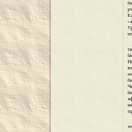
б
р
К
«
У
ч
тя
бы
Н
в
м
бы
Ч
б
э
н
п
т