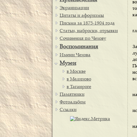
Произведения
во
Экранизации
т
ка
Цитаты и афоризмы
Письма за 1875-1904 года
Статьи, наброски, отрывки
гл
Сочинения по Чехову
Воспоминания
За
л
Имени Чехова
д
Музеи
Пе
в Москве
но
вс
в Мелихово
в Таганроге
Памятники
н
Фотоальбом
Ссылки
и
на