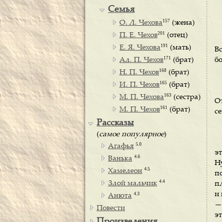
Семья
157
О. Л. Чехова
(жена)
201
П. Е. Чехов
(отец)
191
Е. Я. Чехова
(мать)
В
171
Ал. П. Чехов
(брат)
бо
168
Н. П. Чехов
(брат)
165
И. П. Чехов
(брат)
163
М. П. Чехова
(сестра)
От
161
М. П. Чехов
(брат)
се
Рассказы
(
самое популярное
)
5.0
Агафья
эт
4.6
Ванька
Н
4.5
Хамелеон
по
4.4
Злой мальчик
п
и 
4.3
Анюта
—
Повести
э