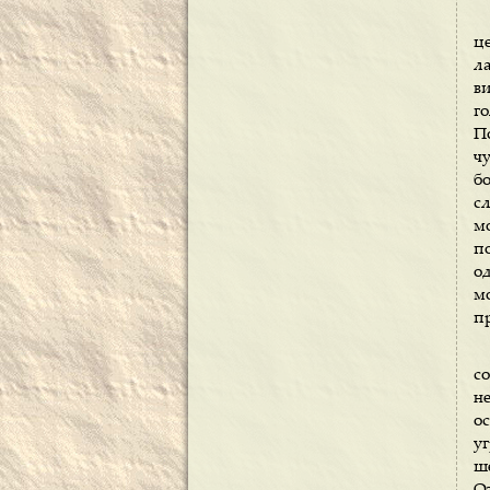
ц
л
в
г
П
ч
б
с
м
п
о
м
п
со
н
о
у
ш