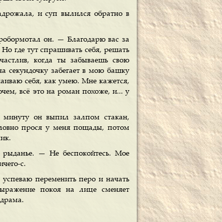
адрожала, и суп вылился обратно в
робормотал он. — Благодарю вас за
 Но где тут спрашивать себя, решать
частлив, когда ты забываешь свою
 на секундочку забегает в мою башку
каиваю себя, как умею. Мне кажется,
чем, всё это на роман похоже, и... у
з минуту он выпил залпом стакан,
ловно прося у меня пощады, потом
ик.
я рыданье. — Не беспокойтесь. Мое
ичего-с.
е успеваю переменить перо и начать
ыражение покоя на лице сменяет
 драма.