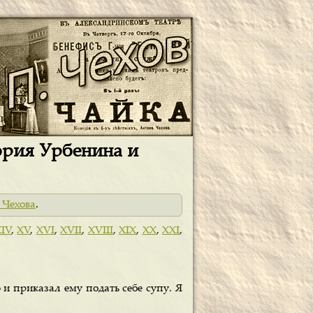
тория Урбенина и
 Чехова
.
IV
,
XV
,
XVI
,
XVII
,
XVIII
,
XIX
,
XX
,
XXI
,
и приказал ему подать себе супу. Я