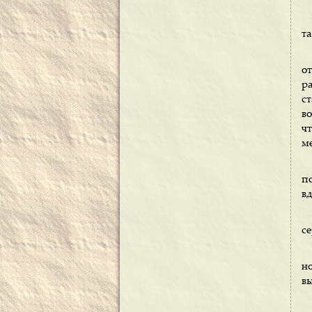
та
о
р
с
во
чт
м
п
в
се
н
в