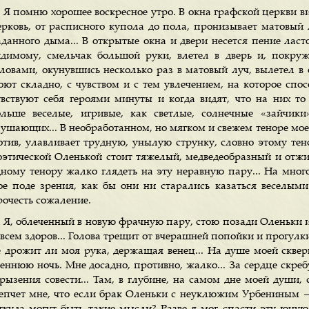
Я помню хорошее воскресное утро. В окна графской церкви ви
ерковь, от расписного купола до пола, пронизывает матовый 
аданного дыма... В открытые окна и двери несется пение ласто
идимому, смельчак большой руки, влетел в дверь и, покр
оловами, окунувшись несколько раз в матовый луч, вылетел в о
оют складно, с чувством и с тем увлечением, на которое сп
увствуют себя героями минуты и когда видят, что на них то
ольше веселые, игривые, как светлые, солнечные «зайчик
лушающих... В необработанном, но мягком и свежем теноре мое
отив, улавливает трудную, унылую струнку, словно этому тен
оэтической Оленькой стоит тяжелый, медведеобразный и отжи
дному тенору жалко глядеть на эту неравную пару... На мно
ое поде зрения, как бы они ни старались казаться веселым
рочесть сожаление.
Я, облеченный в новую фрачную пару, стою позади Оленьки и
всем здоров... Голова трещит от вчерашней попойки и прогулки
е дрожит ли моя рука, держащая венец... На душе моей сквер
сеннюю ночь. Мне досадно, противно, жалко... За сердце скр
грызения совести... Там, в глубине, на самом дне моей души,
епчет мне, что если брак Оленьки с неуклюжим Урбениным — гр