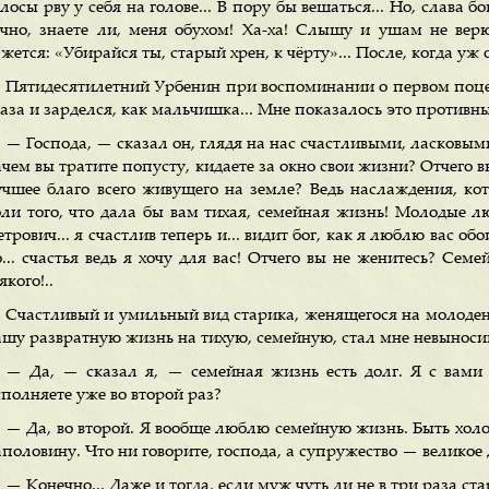
лосы рву у себя на голове... В пору бы вешаться... Но, слава б
очно, знаете ли, меня обухом! Ха-ха! Слышу и ушам не верю
жется: «Убирайся ты, старый хрен, к чёрту»... После, когда уж 
Пятидесятилетний Урбенин при воспоминании о первом поце
аза и зарделся, как мальчишка... Мне показалось это противны
— Господа, — сказал он, глядя на нас счастливыми, ласковым
чем вы тратите попусту, кидаете за окно свои жизни? Отчего вы
учшее благо всего живущего на земле? Ведь наслаждения, кот
оли того, что дала бы вам тихая, семейная жизнь! Молодые лю
трович... я счастлив теперь и... видит бог, как я люблю вас о
... счастья ведь я хочу для вас! Отчего вы не женитесь? Семе
якого!..
Счастливый и умильный вид старика, женящегося на молоден
ашу развратную жизнь на тихую, семейную, стал мне невыноси
— Да, — сказал я, — семейная жизнь есть долг. Я с вами с
сполняете уже во второй раз?
— Да, во второй. Я вообще люблю семейную жизнь. Быть хол
половину. Что ни говорите, господа, а супружество — великое 
— Конечно... Даже и тогда, если муж чуть ли не в три раза ст