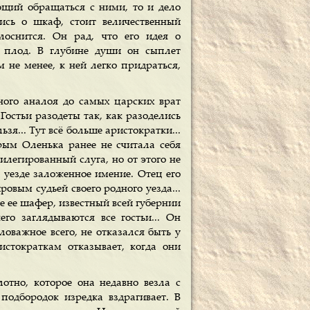
ющий обращаться с ними, то и дело
ись о шкаф, стоит величественный
оснится. Он рад, что его идея о
 плод. В глубине души он сыплет
м не менее, к ней легко придраться,
ного аналоя до самых царских врат
Гостьи разодеты так, как разоделись
зя... Тут всё больше аристократки...
орым Оленька ранее не считала себя
легированный слуга, но от этого не
м уезде заложенное имение. Отец его
овым судьей своего родного уезда...
 ее шафер, известный всей губернии
го заглядываются все гостьи... Он
ловажное всего, не отказался быть у
истократкам отказывает, когда они
отно, которое она недавно везла с
 подбородок изредка вздрагивает. В