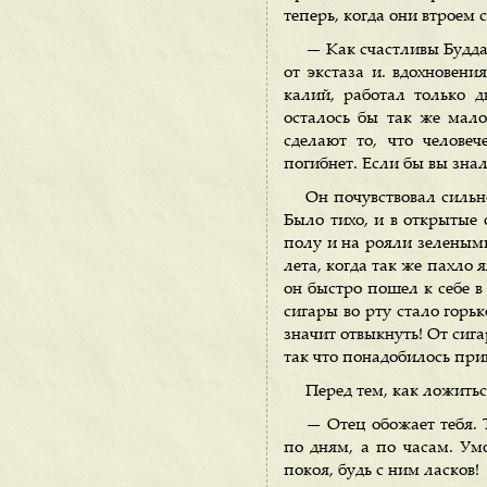
теперь, когда они втроем 
— Как счастливы Будда
от экстаза и. вдохновен
калий, работал только д
осталось бы так же мало
сделают то, что человеч
погибнет. Если бы вы знал
Он почувствовал сильн
Было тихо, и в открытые 
полу и на рояли зеленым
лета, когда так же пахло 
он быстро пошел к себе в
сигары во рту стало горьк
значит отвыкнуть! От сига
так что понадобилось пр
Перед тем, как ложитьс
— Отец обожает тебя. Т
по дням, а по часам. Ум
покоя, будь с ним ласков!