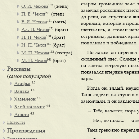
старом громадном зале 
157
О. Л. Чехова
(жена)
замечая роскошных цветов
201
П. Е. Чехов
(отец)
до реки, он спустился вн
191
Е. Я. Чехова
(мать)
корнями, которые в прошл
171
Ал. П. Чехов
(брат)
шептались, а стояли непо
острижена, длинных краси
168
Н. П. Чехов
(брат)
пополнело и побледнело.
165
И. П. Чехов
(брат)
163
По лавам он перешел н
М. П. Чехова
(сестра)
скошенный овес. Солнце 
161
М. П. Чехов
(брат)
на завтра ветреную пого
Рассказы
показался впервые черный
(
самое популярное
)
заря...
5.0
Агафья
Когда он, вялый, неуд
4.6
Ванька
Таня сидели на ступенях
4.5
Хамелеон
замолчали, и он заключил 
4.4
Злой мальчик
— Тебе, кажется, пора 
4.3
Анюта
— Нет, не пора... — от
Повести
Таня тревожно перегля
Произведения