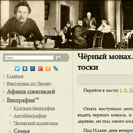
Чёрный монах. 
тоски
Главная
Викторина по Чехову
Перейти к части:
I
,
II
,
II
Афиша спектаклей
166
Биография
Краткая биография
Опять наступило лето
видеть черного монаха, и
Автобиография
деревне, он пил много мол
Чеховский календарь
Под Ильин день вечеро
Семья