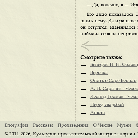
— Да, конечно, я — Ир
Его лицо показалось 
шли к нему. Да и раньше он
он остригся, изменилось 
поймала себя на неприязн
Смотрите также:
Бенефис Н. Н. Солов
Верочка
Опять о Саре Бернар
А. П. Сарычев - Чехо
Леонид Громов - Чехо
Перед свадьбой
Анюта
Биография
Рассказы
Произведения
О Чехове
Музеи
© 2011-2026, Культурно-просветительский интернет-портал 