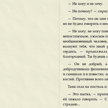
— Не могу и не хочу.
— Но почему? — спроси
— Потому, что он мне 
но не будем говорить о нем
— Не могу, не могу пон
непостижимое, ужасное пр
необыкновенный человек,
волнуют тебя, что иной 
сердись, — продолжала
благородный. Ты будешь с
— Он не добрый, а 
добродушными физиономия
и смешили и в повестях, и
костей. Противнее всего 
Таня села на постель 
— Это пытка, — прогов
ей тяжело говорить. — С
страдаю...