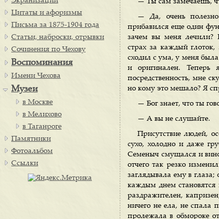
Экранизации
— Ты сам замечаешь, ч
Цитаты и афоризмы
— Да, очень полезн
Письма за 1875-1904 года
прибавился еще один фунт
Статьи, наброски, отрывки
зачем вы меня лечили? 
страх за каждый глоток,
Сочинения по Чехову
сходил с ума, у меня была
Воспоминания
и оригинален. Теперь 
Имени Чехова
посредственность, мне ск
Музеи
но кому это мешало? Я с
в Москве
— Бог знает, что ты г
в Мелихово
— А вы не слушайте.
в Таганроге
Присутствие людей, о
Памятники
сухо, холодно и даже гр
Фотоальбом
Семеныч смущался и винов
Ссылки
отчего так резко измени
заглядывала ему в глаза; 
каждым днем становятся в
раздражителен, капризен,
ничего не ела, не спала 
пролежала в обмороке от 